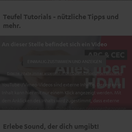
Teufel Tutorials - nützliche Tipps und
mehr.
An dieser Stelle befindet sich ein Video
EINMALIG ZUSTIMMEN UND ANZEIGEN
Externe Inhalte immer anzeigen? In den Daten‑Einstellungen aktivieren
YouTube-/Vimeo-Videos sind externe Inhalte. Der externe
Inhalt kann hier mit nur einem Klick angezeigt werden. Mit
dem Anklicken des Inhalts wird zugestimmt, dass externe
Inhalte angezeigt werden. Dabei können personenbezogene
Daten an Drittplattformen übermittelt werden.
Weitere
Informationen sind in der Datenschutzerklärung unter I zu
Erlebe Sound, der dich umgibt!