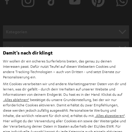
e
r
a
n
Kategorien
m
HEIMKINO
e
Unternehmen
Damit‘s nach dir klingt
l
HEIMKINO-KOMPLETTANLAGEN
Wir wollen dir ein sicheres Surferlebnis bieten, das genau zu deinen
SUPPORT
d
Teufel Onlineshops
Interessen passt. Dafür nutzt Teufel auf diesen Webseiten Cookies und
SOUNDBAR
andere Tracking-Technologien – auch von Dritten - und setzt Dienste zur
u
KARRIERE
Personalisierung ein.
DEUTSCHLAND
n
Mit Cookies verarbeiten wir und andere Marketingpartner Daten von dir und
HIFI-LAUTSPRECHER
PRESSE & MARKETING
lernen, was dir gefällt - durch dein Verhalten auf unserer Website und
g
ÖSTERREICH
Informationen von deinem Endgerät. Du hast es in der Hand: Klickst du auf
SMART HOME
„Alles ablehnen“
bestätigst du unsere Grundeinstellung, bei der wir nur
GESCHÄFTSKUNDEN
erforderliche Cookies aktivieren. Damit erhältst du zwar Empfehlungen,
SCHWEIZ
BLUETOOTH-LAUTSPRECHER
diese werden jedoch zufällig ausgewählt. Personalisierte Werbung und
PARTNERPROGRAMM
Inhalte, die wirklich relevant für dich sind, erhältst du mit
„Alles akzeptieren“
.
Hier willigst du der Verwendung aller Cookies ein sowie der Weitergabe und
KOPFHÖRER
NIEDERLANDE
BLOG
der Verarbeitung deiner Daten in Staaten außerhalb der EU/des EWR. Für
eine individuelle Auswahl kannst du jede Kategorie auch einzeln aktivieren