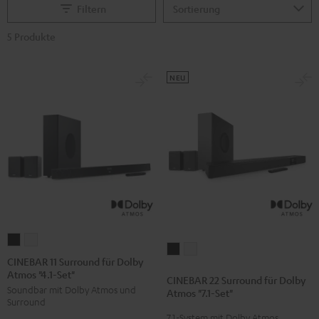
Filtern
5 Produkte
NEU
CINEBAR
CINEBAR
CINEBAR
CINEBAR
11
11
CINEBAR 11 Surround für Dolby
22
22
Atmos "4.1-Set"
Surround
Surround
CINEBAR 22 Surround für Dolby
Surround
Surround
Soundbar mit Dolby Atmos und
für
für
Atmos "7.1-Set"
für
für
Surround
Dolby
Dolby
7.1-System mit Dolby Atmos
Dolby
Dolby