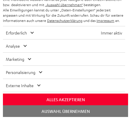
BLUETOOTH-KOPFHÖRER
bzw. deaktivieren und mit
„Auswahl übernehmen“
bestätigen.
NEWSLETTER
Alle Einwilligungen kannst du unter „Daten-Einstellungen“ jederzeit
BELGIEN
anpassen und mit Wirkung für die Zukunft widerrufen. Schau dir für weitere
STEREOANLAGEN
STORES
Informationen auch unsere
Datenschutzerklärung
und das
Impressum
an.
FRANKREICH
LAUTSPRECHER
Erforderlich
Immer aktiv
DEINE VORTEILE BEI TEUFEL
POLEN
ULTIMA-SERIE
TEUFEL STORY
Analyse
IN-EAR-KOPFHÖRER
SPANIEN
UNSER MANAGEMENT
Marketing
FANSHOP
NACHHALTIGKEIT
Personalisierung
ITALIEN
NEUHEITEN
Technische Änderungen, Tippfehler und Irrtum vorbehalten. Das auf unseren
UNSERE WERTE
Externe Inhalte
Fotos abgebildete Zubehör ist nicht im Lieferumfang enthalten. Etwaige
USA
Entsorgungsgebühren für Batterien sind im Preis inbegriffen.
BILDUNGSRABATT
ALLES AKZEPTIEREN
©2026 Lautsprecher Teufel GmbH - All rights reserved.
WEITERE LÄNDER
Chat
GESCHENKGUTSCHEIN
AUSWAHL ÜBERNEHMEN
starten
Impressum
AGB
Datenschutz
Daten-Einstellungen
EU Data Act
BARRIEREFREIHEIT
Vertrag widerrufen