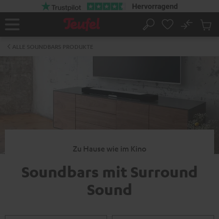
ZUM
NHALT
RINGEN
No
Abs
Startseite
Suche
Artike
im
ALLE SOUNDBARS PRODUKTE
Waren
Zu Hause wie im Kino
Soundbars mit Surround
Sound