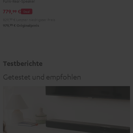
Funk-Rear-Speaker
Set"
Set"
779,
€
Schwarz
Weiß
99
Deal
829,
99
€
Letzter niedrigster Preis
99
979,
€
Originalpreis
Testberichte
Getestet und empfohlen