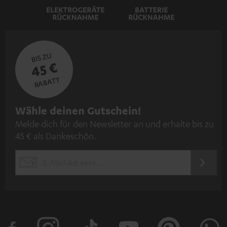
BIS ZU
45 €
RABATT
N
Wähle deinen Gutschein!
Melde dich für den Newsletter an und erhalte bis zu
e
45 € als Dankeschön.
w
s
JETZT
EMAIL
l
ANME
WIDGET
e
t
t