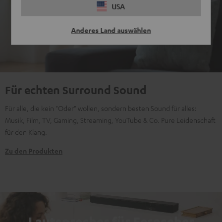
USA
Anderes Land auswählen
Für echten Surround Sound
Für alle, die kein "Oder" wollen, sondern besten Sound für alles:
Musik, Film, TV, Gaming, Streaming, YouTube & Co. Pure Leidenschaft
für den Klang.
Zu den Produkten
Lautsprecher für Fernseher