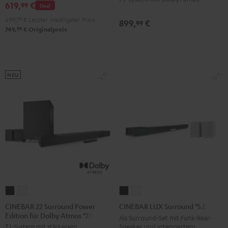
619,
€
Atmos
Atmos
99
Deal
Atmos
Atmos
"4.1-
"4.1-
699,
99
€
Letzter niedrigster Preis
899,
€
99
"7.1-
"7.1-
Set"
Set"
99
749,
€
Originalpreis
Set"
Set"
Schwarz
Weiß
Schwarz
Weiß
NEU
CINEBAR
CINEBAR
CINEBAR
CINEBAR
22
22
LUX
LUX
CINEBAR 22 Surround Power
CINEBAR LUX Surround "5.0-Set"
Edition für Dolby Atmos "7.1-Set"
Surround
Surround
Surround
Surround
Als Surround-Set mit Funk-Rear-
Speaker und integriertem
7.1-System mit stärkerem
Power
Power
"5.0-
"5.0-