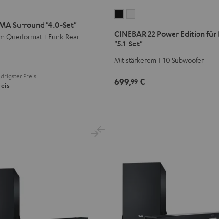
CINEBAR
CINEBAR
MA Surround "4.0-Set"
22
22
CINEBAR 22 Power Edition für
m Querformat + Funk-Rear-
Power
Power
"5.1-Set"
Edition
Edition
Mit stärkerem T 10 Subwoofer
für
für
Dolby
Dolby
drigster Preis
699,
€
99
Atmos
Atmos
reis
"5.1-
"5.1-
Set"
Set"
Schwarz
Weiß