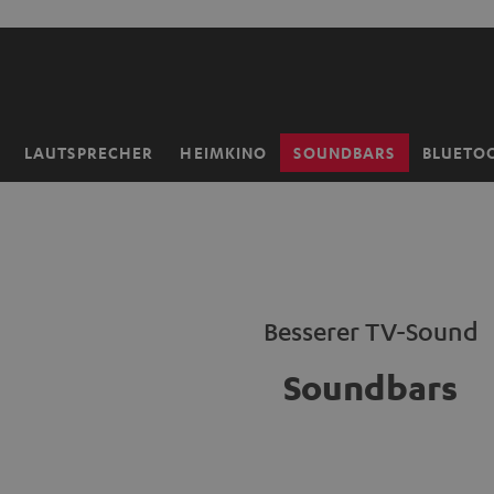
ZUM
NHALT
RINGEN
LAUTSPRECHER
HEIMKINO
SOUNDBARS
BLUETO
Startseite
Besserer TV-Sound
Soundbars