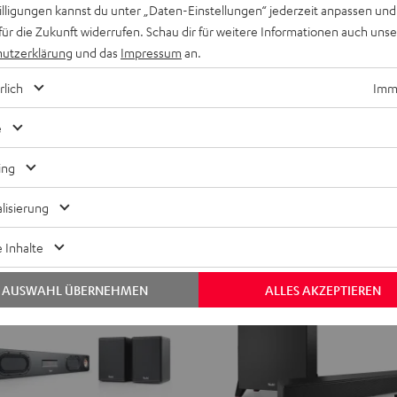
willigungen kannst du unter „Daten-Einstellungen“ jederzeit anpassen und
für die Zukunft widerrufen. Schau dir für weitere Informationen auch uns
CINEBAR
CINEBAR
utzerklärung
und das
Impressum
an.
22
22
rround für Dolby Atmos "7.1-
CINEBAR 22 für Dolby Atmos "5
für
für
rlich
Imme
Die starke mit Dolby Atmos
Dolby Atmos
Dolby
Dolby
Atmos
Atmos
e
599,
€
99
"5.1-
"5.1-
ing
Set"
Set"
Schwarz
Weiß
lisierung
NEU
 Inhalte
AUSWAHL ÜBERNEHMEN
ALLES AKZEPTIEREN