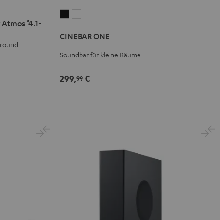
CINEBAR
CINEBAR
 Atmos "4.1-
ONE
ONE
CINEBAR ONE
Black
White
rround
Soundbar für kleine Räume
299,
€
99