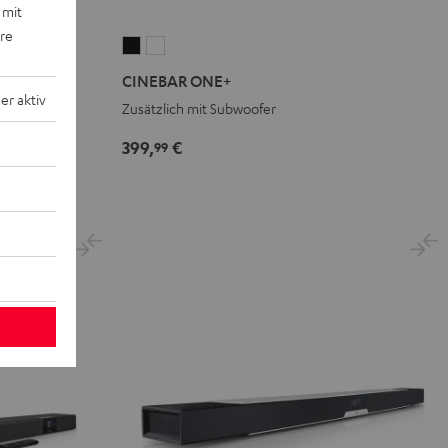
 mit
ere
CINEBAR
CINEBAR
ONE+
ONE+
.1-Set"
CINEBAR ONE+
Black
White
r aktiv
Zusätzlich mit Subwoofer
399,
€
99