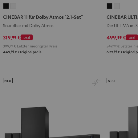
CINEBAR
CINEBAR
CINEBAR
CINEBAR
11
11
ULTIMA
ULTIMA
CINEBAR 11 für Dolby Atmos "2.1-Set"
CINEBAR ULT
für
für
Schwarz
Weiß
Soundbar mit Dolby Atmos
Die ULTIMA im 
Dolby
Dolby
Atmos
Atmos
319,
€
499,
€
99
99
Deal
Deal
"2.1-
"2.1-
399,
99
€
Letzter niedrigster Preis
549,
99
€
Letzter nie
Set"
Set"
99
99
449,
€
Originalpreis
699,
€
Originalp
Schwarz
Weiß
NEU
NEU