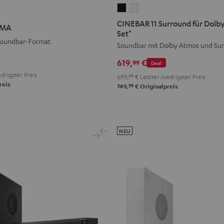
CINEBAR
CINEBAR
11
11
CINEBAR 11 Surround für Dolby
IMA
Surround
Surround
Set"
Soundbar-Format
für
für
Soundbar mit Dolby Atmos und Su
Dolby
Dolby
619,
€
99
Deal
Atmos
Atmos
drigster Preis
699,
99
€
Letzter niedrigster Preis
"4.1-
"4.1-
reis
99
749,
€
Originalpreis
Set"
Set"
Schwarz
Weiß
NEU