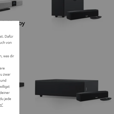
st. Dafür
auch von
, was dir
ere
du zwar
 und
willigst
deiner
du jede
n“