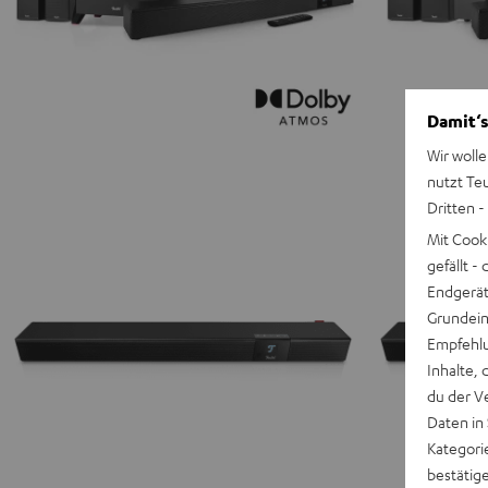
Damit‘s
Wir wolle
nutzt Te
Dritten -
Mit Cook
gefällt 
Endgerät.
Grundeins
Empfehlu
Inhalte, 
du der V
Daten in
Kategori
bestätig