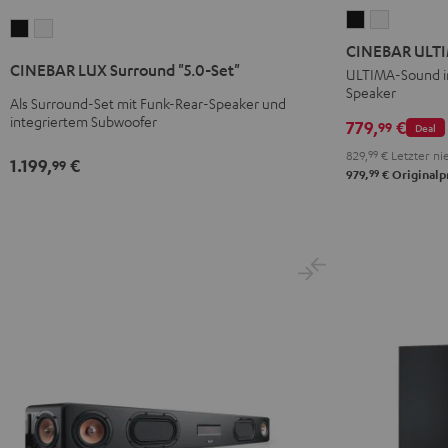
CINEBAR
CINEBAR
CINEBAR
CINEBAR
ULTIMA
ULTIMA
CINEBAR ULTI
LUX
LUX
Surround
Surround
CINEBAR LUX Surround "5.0-Set"
ULTIMA-Sound i
Surround
Surround
Speaker
"4.0-
"4.0-
"5.0-
"5.0-
Als Surround-Set mit Funk-Rear-Speaker und
Set"
Set"
integriertem Subwoofer
779,
€
Set"
Set"
99
Deal
Schwarz
Weiß
Schwarz
Weiß
829,
99
€
Letzter nie
1.199,
€
99
99
979,
€
Originalp