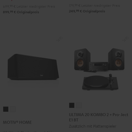
179,
99
€
Letzter niedrigster Preis
699,
99
€
Letzter niedrigster Preis
99
249,
€
Originalpreis
99
899,
€
Originalpreis
ULTIMA
ULTIMA
MOTIV®
MOTIV®
20
20
ULTIMA 20 KOMBO 2 + Pro-Ject
HOME
HOME
E1 BT
KOMBO
KOMBO
MOTIV® HOME
Schwarz
Weiß
Zusätzlich mit Plattenspieler
2
2