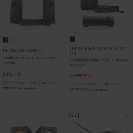
THEATER
ULTIMA
ULTIMA
500
40
40
THEATER 500 KOMBO 2 VINYL
ULTIMA 40 KOMBO 3
250
KOMBO
KOMBO
KOMBO
Spielfertig mit CD-Receiver und
Mit Plattenspieler und CD-Receiver
2
3
3
Spotify
mit WLAN
VINYL
Schwarz
Weiß
829,
€
99
1.499,
€
250
99
Schwarz
769,
99
€
Letzter niedrigster Preis
1.199,
99
€
Letzter niedrigster Preis
99
999,
€
Originalpreis
99
1.749,
€
Originalpreis
NEU