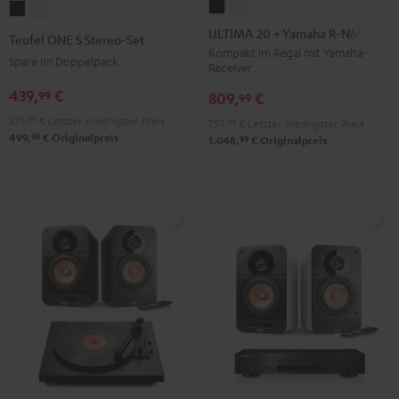
ULTIMA
ULTIMA
Teufel
Teufel
20
20
ONE
ONE
ULTIMA 20 + Yamaha R-N600A
Teufel ONE S Stereo-Set
+
+
S
S
Kompakt im Regal mit Yamaha-
Spare im Doppelpack
Receiver
Yamaha
Yamaha
Stereo-
Stereo-
R-
R-
439,
€
99
Set
Set
809,
€
99
N600A
N600A
Schwarz
Weiß
379,
99
€
Letzter niedrigster Preis
759,
99
€
Letzter niedrigster Preis
Schwarz
Weiß
98
499,
€
Originalpreis
99
1.048,
€
Originalpreis