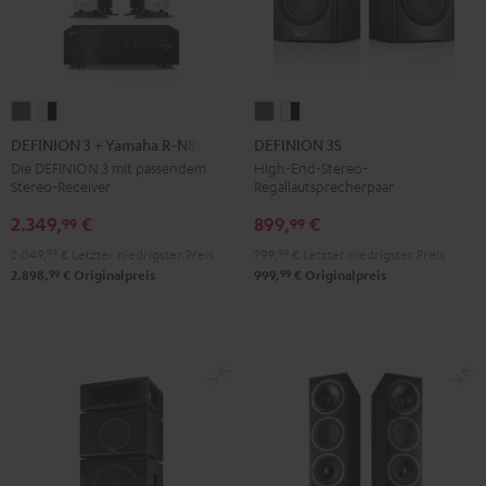
DEFINION
DEFINION
DEFINION
DEFINION
3
3
3S
3S
DEFINION 3 + Yamaha R-N800A
DEFINION 3S
+
+
Anthrazit
Weiß
Die DEFINION 3 mit passendem
High-End-Stereo-
Stereo-Receiver
Regallautsprecherpaar
Yamaha
Yamaha
/
R-
R-
Schwarz
2.349,
€
899,
€
99
99
N800A
N800A
2.049,
99
€
Letzter niedrigster Preis
799,
99
€
Letzter niedrigster Preis
Anthrazit
Weiß
99
99
2.898,
€
Originalpreis
999,
€
Originalpreis
/
Schwarz