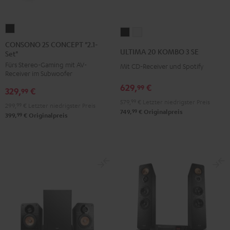
CONSONO
ULTIMA
ULTIMA
25
CONSONO 25 CONCEPT "2.1-
20
20
ULTIMA 20 KOMBO 3 SE
Set"
CONCEPT
KOMBO
KOMBO
Fürs Stereo-Gaming mit AV-
"2.1-
Mit CD-Receiver und Spotify
3
3
Receiver im Subwoofer
Set"
SE
SE
629,
€
99
329,
€
Schwarz
99
Schwarz
Weiß
579,
99
€
Letzter niedrigster Preis
299,
99
€
Letzter niedrigster Preis
99
749,
€
Originalpreis
99
399,
€
Originalpreis