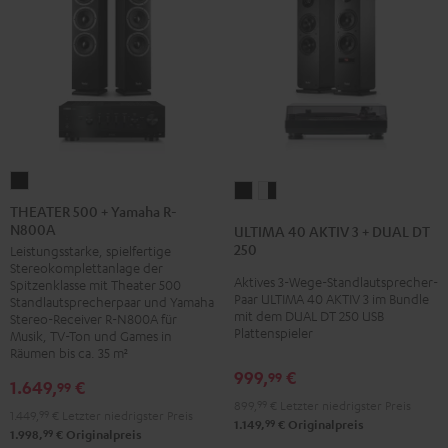
THEATER
ULTIMA
ULTIMA
500
THEATER 500 + Yamaha R-
40
40
N800A
+
ULTIMA 40 AKTIV 3 + DUAL DT
AKTIV
AKTIV
250
Leistungsstarke, spielfertige
Yamaha
3
3
Stereokomplettanlage der
R-
Aktives 3-Wege-Standlautsprecher-
Spitzenklasse mit Theater 500
+
+
Paar ULTIMA 40 AKTIV 3 im Bundle
N800A
Standlautsprecherpaar und Yamaha
DUAL
DUAL
mit dem DUAL DT 250 USB
Stereo-Receiver R-N800A für
Schwarz
Plattenspieler
DT
DT
Musik, TV-Ton und Games in
Räumen bis ca. 35 m²
250
250
999,
€
99
Schwarz
Weiß
1.649,
€
99
899,
99
€
Letzter niedrigster Preis
/
/
1.449,
99
€
Letzter niedrigster Preis
99
1.149,
€
Originalpreis
Schwarz
Schwarz
99
1.998,
€
Originalpreis