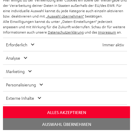
Hier willigst du der Verwendung aller Cookies ein sowie der Weitergabe und
der Verarbeitung deiner Daten in Staaten außerhalb der EU/des EWR. Für
eine individuelle Auswahl kannst du jede Kategorie auch einzeln aktivieren
bzw. deaktivieren und mit
„Auswahl übernehmen“
bestätigen.
Alle Einwilligungen kannst du unter „Daten-Einstellungen“ jederzeit
anpassen und mit Wirkung für die Zukunft widerrufen. Schau dir für weitere
Verwandte Themen
Informationen auch unsere
Datenschutzerklärung
und das
Impressum
an.
und spannende Kategorien
Erforderlich
Immer aktiv
Analyse
Marketing
Personalisierung
Externe Inhalte
ALLES AKZEPTIEREN
Chat
AUSWAHL ÜBERNEHMEN
starten