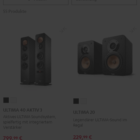
55 Produkte
ULTIMA
ULTIMA
ULTIMA
ULTIMA
40
40
20
20
ULTIMA 40 AKTIV 3
ULTIMA 20
AKTIV
AKTIV
Schwarz
Weiß
Aktives ULTIMA Soundsystem,
Legendärer ULTIMA-Sound im
spielfertig mit integriertem
3
3
Regal
Verstärker
Schwarz
Weiß
229,
€
99
799,
€
99