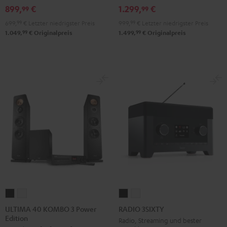
2
2
899,
€
1.299,
€
99
99
Schwarz
Schwarz
699,
99
€
Letzter niedrigster Preis
999,
99
€
Letzter niedrigster Preis
99
99
1.049,
€
Originalpreis
1.499,
€
Originalpreis
ULTIMA
ULTIMA
RADIO
RADIO
40
40
3SIXTY
3SIXTY
ULTIMA 40 KOMBO 3 Power
RADIO 3SIXTY
Edition
KOMBO
KOMBO
Schwarz
Weiß
Radio, Streaming und bester