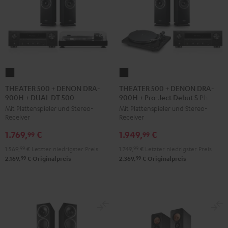
THEATER
THEATER
500
500
THEATER 500 + DENON DRA-
THEATER 500 + DENON DRA-
900H + DUAL DT 500
900H + Pro-Ject Debut S Phono
+
+
Mit Plattenspieler und Stereo-
Mit Plattenspieler und Stereo-
DENON
DENON
Receiver
Receiver
DRA-
DRA-
1.769,
€
1.949,
€
900H
900H
99
99
+
+
1.569,
99
€
Letzter niedrigster Preis
1.749,
99
€
Letzter niedrigster Preis
DUAL
Pro-
99
99
2.169,
€
Originalpreis
2.369,
€
Originalpreis
DT
Ject
500
Debut
Schwarz
S
Phono
Schwarz