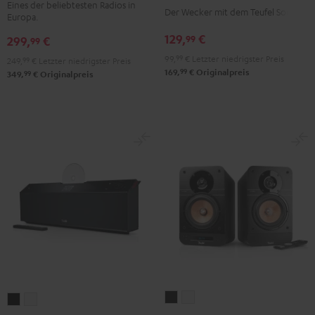
Mint
Night
Black
Light
Eines der beliebtesten Radios in
Der Wecker mit dem Teufel Sound
Europa.
Green
Black
Gray
129,
€
99
299,
€
99
99,
99
€
Letzter niedrigster Preis
249,
99
€
Letzter niedrigster Preis
99
169,
€
Originalpreis
99
349,
€
Originalpreis
ULTIMA
ULTIMA
MUSICSTATION
MUSICSTATION
25
25