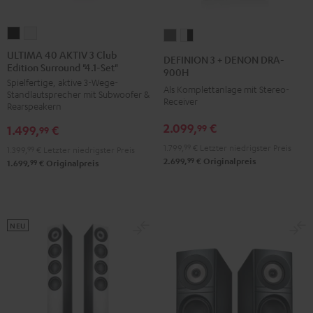
ULTIMA
ULTIMA
DEFINION
DEFINION
40
40
3
3
ULTIMA 40 AKTIV 3 Club
DEFINION 3 + DENON DRA-
Edition Surround "4.1-Set"
AKTIV
AKTIV
+
+
900H
Spielfertige, aktive 3-Wege-
3
3
DENON
DENON
Als Komplettanlage mit Stereo-
Standlautsprecher mit Subwoofer &
Club
Club
Receiver
DRA-
DRA-
Rearspeakern
Edition
Edition
900H
900H
2.099,
€
99
1.499,
€
99
Surround
Surround
Anthrazit
Weiß
1.799,
99
€
Letzter niedrigster Preis
1.399,
99
€
Letzter niedrigster Preis
"4.1-
"4.1-
/
99
2.699,
€
Originalpreis
99
1.699,
€
Originalpreis
Set"
Set"
Schwarz
Schwarz
Weiß
NEU