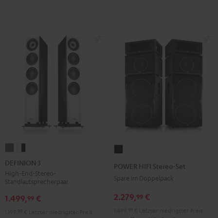
DEFINION
DEFINION
POWER
3
3
HIFI
DEFINION 3
POWER HIFI Stereo-Set
Anthrazit
Weiß
Stereo-
High-End-Stereo-
Spare im Doppelpack
Standlautsprecherpaar
/
Set
Schwarz
2.279,
€
99
Schwarz
1.499,
€
99
1.499,
99
€
Letzter niedrigster Preis
1.199,
99
€
Letzter niedrigster Preis