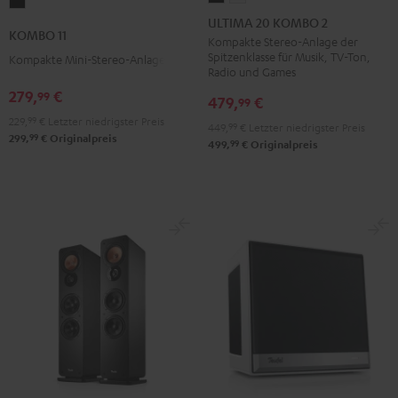
KOMBO
20
20
ULTIMA 20 KOMBO 2
11
KOMBO 11
KOMBO
KOMBO
Kompakte Stereo-Anlage der
Schwarz
Spitzenklasse für Musik, TV-Ton,
Kompakte Mini-Stereo-Anlage
2
2
Radio und Games
Schwarz
Weiß
279,
€
99
479,
€
99
229,
99
€
Letzter niedrigster Preis
449,
99
€
Letzter niedrigster Preis
99
299,
€
Originalpreis
99
499,
€
Originalpreis