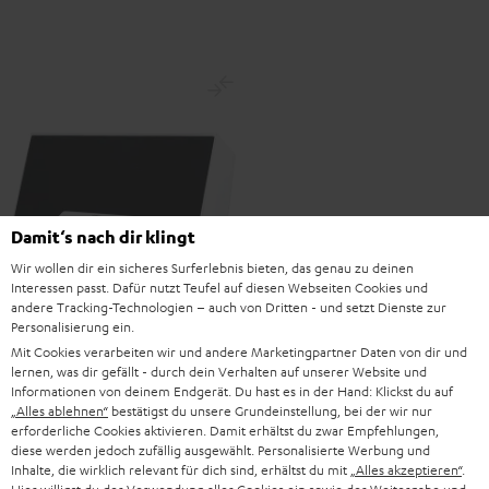
Damit‘s nach dir klingt
Wir wollen dir ein sicheres Surferlebnis bieten, das genau zu deinen
Interessen passt. Dafür nutzt Teufel auf diesen Webseiten Cookies und
andere Tracking-Technologien – auch von Dritten - und setzt Dienste zur
Personalisierung ein.
Raumfeld
Raumfeld
Mit Cookies verarbeiten wir und andere Marketingpartner Daten von dir und
One
One
Raumfeld One M
lernen, was dir gefällt - durch dein Verhalten auf unserer Website und
M
M
All-in-one-WLAN-Speaker mit 120
Informationen von deinem Endgerät. Du hast es in der Hand: Klickst du auf
Watt für riesigen Stereo-Sound
Schwarz
Weiß
„Alles ablehnen“
bestätigst du unsere Grundeinstellung, bei der wir nur
überall
erforderliche Cookies aktivieren. Damit erhältst du zwar Empfehlungen,
diese werden jedoch zufällig ausgewählt. Personalisierte Werbung und
399,
€
99
Inhalte, die wirklich relevant für dich sind, erhältst du mit
„Alles akzeptieren“
.