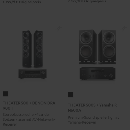
99
2.599,
€
Originalpreis
99
1.799,
€
Originalpreis
THEATER
THEATER
500
500S
THEATER 500 + DENON DRA-
THEATER 500S + Yamaha R-
900H
+
+
N600A
Stereolautsprecher-Paar der
DENON
Yamaha
Premium-Sound spielfertig mit
Spitzenklasse mit AV-Netzwerk-
DRA-
Yamaha-Receiver
R-
Receiver
900H
N600A