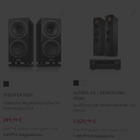
Anthrazit
Weiß
/
Schwarz
ULTIMA
ULTIMA
THEATER
40
40
500S
ULTIMA 40 + DENON DRA-
THEATER 500S
900H
+
+
Schwarz
Klassische Regallautsprecher für
Spielfertig mit Stereo-Receiver von
DENON
DENON
hohe Ansprüche
Denon
DRA-
DRA-
399,
€
99
1.029,
€
900H
900H
99
Schwarz
Weiß
299,
99
€
Letzter niedrigster Preis
969,
99
€
Letzter niedrigster Preis
99
449,
€
Originalpreis
99
1.399,
€
Originalpreis