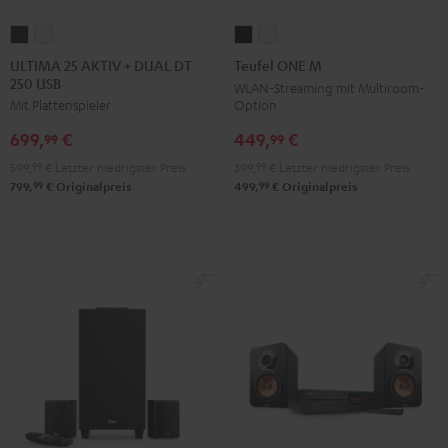
ULTIMA
ULTIMA
Teufel
Teufel
25
25
ONE
ONE
ULTIMA 25 AKTIV + DUAL DT
Teufel ONE M
250 USB
AKTIV
AKTIV
M
M
WLAN-Streaming mit Multiroom-
Option
Mit Plattenspieler
+
+
Schwarz
Weiß
DUAL
DUAL
449,
€
699,
€
99
99
DT
DT
399,
99
€
Letzter niedrigster Preis
599,
99
€
Letzter niedrigster Preis
250
250
99
99
499,
€
Originalpreis
799,
€
Originalpreis
USB
USB
Night
Pure
Black
White