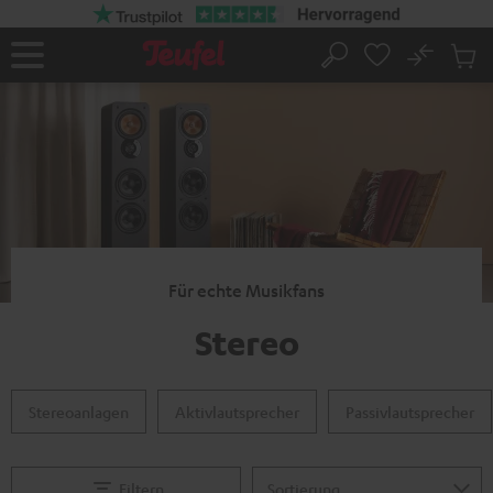
ZUM
NHALT
RINGEN
No
Abs
Startseite
Suche
Artike
im
Waren
Für echte Musikfans
Stereo
Stereoanlagen
Aktivlautsprecher
Passivlautsprecher
Filtern