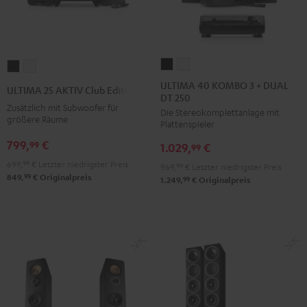
ULTIMA
ULTIMA
ULTIMA
ULTIMA
40
40
25
25
ULTIMA 40 KOMBO 3 + DUAL
ULTIMA 25 AKTIV Club Edition
DT 250
KOMBO
KOMBO
AKTIV
AKTIV
Zusätzlich mit Subwoofer für
Die Stereokomplettanlage mit
3
3
Club
Club
größere Räume
Plattenspieler
+
+
Edition
Edition
799,
€
99
1.029,
€
DUAL
DUAL
99
Night
Pure
DT
DT
699,
99
€
Letzter niedrigster Preis
Black
White
969,
99
€
Letzter niedrigster Preis
99
849,
€
Originalpreis
250
250
99
1.249,
€
Originalpreis
Schwarz
Weiß