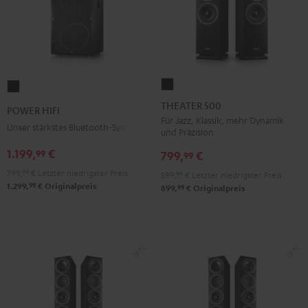
THEATER
POWER
500
HIFI
THEATER 500
POWER HIFI
Schwarz
Schwarz
Für Jazz, Klassik, mehr Dynamik
Unser stärkstes Bluetooth-System
und Präzision
1.199,
€
99
799,
€
99
799,
99
€
Letzter niedrigster Preis
599,
99
€
Letzter niedrigster Preis
99
1.299,
€
Originalpreis
99
899,
€
Originalpreis