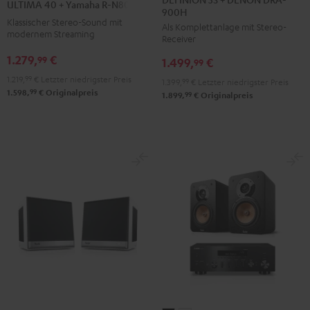
ULTIMA 40 + Yamaha R-N800A
900H
+
+
+
+
Klassischer Stereo-Sound mit
Als Komplettanlage mit Stereo-
DENON
DENON
Yamaha
Yamaha
modernem Streaming
Receiver
DRA-
DRA-
R-
R-
1.279,
€
99
1.499,
€
900H
900H
99
N800A
N800A
Anthrazit
Weiß
1.219,
99
€
Letzter niedrigster Preis
Schwarz
Weiß
1.399,
99
€
Letzter niedrigster Preis
99
1.598,
€
Originalpreis
/
99
1.899,
€
Originalpreis
Schwarz