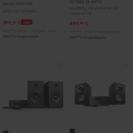
Schwarz
Weiß
ULTIMA 25 AKTIV
MUSICSTATION
AKTIV
AKTIV
Spielfertig mit Verstärker im
Radio mit CD-Player
Lautsprecher
Night
Pure
Black
White
399,
€
99
499,
€
Deal
99
499,
99
€
Letzter niedrigster Preis
399,
99
€
Letzter niedrigster Preis
99
599,
€
Originalpreis
99
549,
€
Originalpreis
ULTIMA
ULTIMA