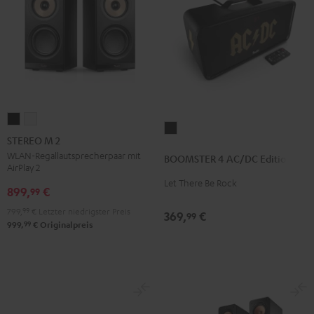
STEREO
STEREO
BOOMSTER
M
M
STEREO M 2
4
2
2
WLAN-Regallautsprecherpaar mit
BOOMSTER 4 AC/DC Edition
AC/DC
AirPlay 2
Schwarz
Weiß
Edition
Let There Be Rock
899,
€
99
Night
799,
99
€
Letzter niedrigster Preis
Black
369,
€
99
99
999,
€
Originalpreis