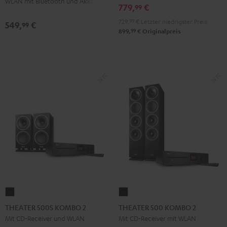
WLAN mit Bluetooth und Akku
+
+
779,
€
99
Pro-
Pro-
729,
99
€
Letzter niedrigster Preis
549,
€
99
Ject
Ject
99
899,
€
Originalpreis
E1
E1
BT
BT
Schwarz
Weiß
THEATER
THEATER
500S
500
THEATER 500S KOMBO 2
THEATER 500 KOMBO 2
KOMBO
KOMBO
Mit CD-Receiver und WLAN
Mit CD-Receiver mit WLAN