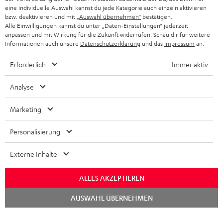
NEWSLETTER
eine individuelle Auswahl kannst du jede Kategorie auch einzeln aktivieren
BELGIEN
bzw. deaktivieren und mit
„Auswahl übernehmen“
bestätigen.
STEREOANLAGEN
Alle Einwilligungen kannst du unter „Daten-Einstellungen“ jederzeit
STORES
anpassen und mit Wirkung für die Zukunft widerrufen. Schau dir für weitere
FRANKREICH
LAUTSPRECHER
Informationen auch unsere
Datenschutzerklärung
und das
Impressum
an.
DEINE VORTEILE BEI TEUFEL
Erforderlich
Immer aktiv
POLEN
ULTIMA-SERIE
TEUFEL STORY
Analyse
IN-EAR-KOPFHÖRER
SPANIEN
UNSER MANAGEMENT
Marketing
FANSHOP
NACHHALTIGKEIT
ITALIEN
NEUHEITEN
Personalisierung
Technische Änderungen, Tippfehler und Irrtum vorbehalten. Das auf unseren
UNSERE WERTE
Fotos abgebildete Zubehör ist nicht im Lieferumfang enthalten. Etwaige
USA
Entsorgungsgebühren für Batterien sind im Preis inbegriffen.
Externe Inhalte
BILDUNGSRABATT
©2026 Lautsprecher Teufel GmbH - All rights reserved.
WEITERE LÄNDER
ALLES AKZEPTIEREN
GESCHENKGUTSCHEIN
Chat
Impressum
AGB
Datenschutz
Daten-Einstellungen
EU Data Act
AUSWAHL ÜBERNEHMEN
starten
BARRIEREFREIHEIT
Vertrag widerrufen