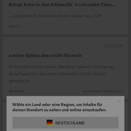
Bringt Ruhe in den Altbau für`n schmalen Taler...
...und gleicht Bodenunebenheiten sauber aus. TOP!
Axel J.
13.02.2021
schöne Spikes aber nicht für mich
Es sind sehr schöne Spikes, allerdings hatte ich nicht genau
darauf geachtet, dass mein Subwoofer nicht für Spikes
geeignet ist
Ronald v.
(automatisch übersetzt *)
Wähle ein Land oder eine Region, um Inhalte für
deinen Standort zu sehen und online einzukaufen.
09.02.2021
Wow
DEUTSCHLAND