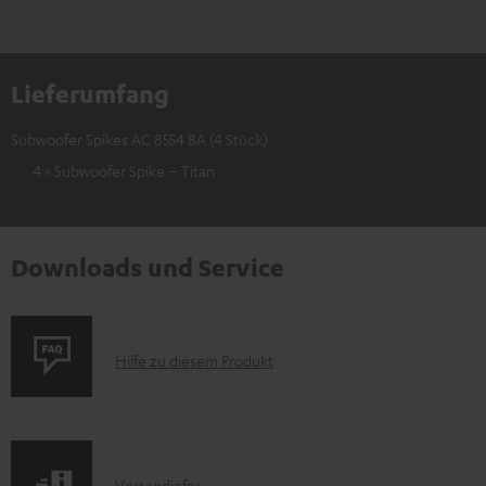
Lieferumfang
Subwoofer Spikes AC 8554 BA (4 Stück)
4 × Subwoofer Spike – Titan
Downloads und Service
P
Hilfe zu diesem Produkt
r
o
d
Versandinfos