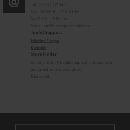
m
o
o
+49 (0) 30 / 217 84 212
e
n
V
Mo – Fr 08:00 – 19:00 Uhr
-
n
r
z
e
Sa 09:00 – 17:30 Uhr
L
t
ä
u
r
Sonn- und Feiertage geschlossen
e
a
t
Teufel Support
r
s
x
k
e
Häufige Fragen
G
a
i
Kontakt
t
R
a
n
Store Finder
k
d
ü
r
d
Erlebe unsere Produkte hautnah und lass dich
o
a
c
a
persönlich im Store beraten.
n
t
k
Übersicht
n
e
n
t
n
a
i
h
e
m
e