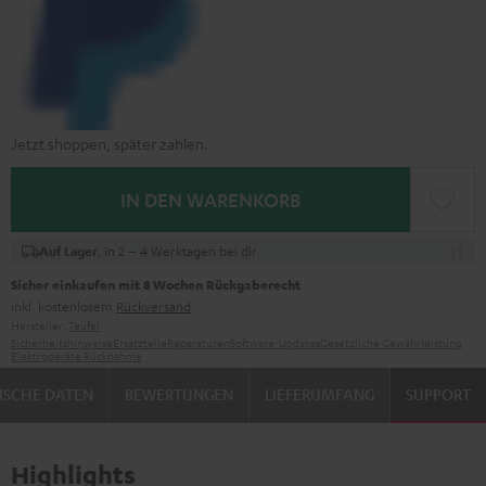
Jetzt shoppen, später zahlen.
IN DEN WARENKORB
, in 2 – 4 Werktagen bei dir
Auf Lager
Sicher einkaufen mit 8 Wochen Rückgaberecht
inkl. kostenlosem
Rückversand
Hersteller:
Teufel
Sicherheitshinweise
Ersatzteile
Reparaturen
Software-Updates
Gesetzliche Gewährleistung
Elektrogeräte Rücknahme
ISCHE DATEN
BEWERTUNGEN
LIEFERUMFANG
SUPPORT
Highlights