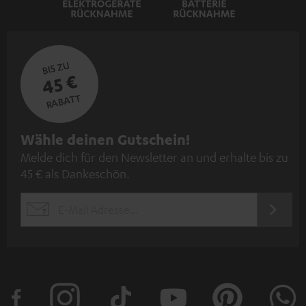
BIS ZU
45 €
RABATT
N
Wähle deinen Gutschein!
Melde dich für den Newsletter an und erhalte bis zu
e
45 € als Dankeschön.
w
s
JETZT
EMAIL
l
ANME
WIDGET
e
t
t
e