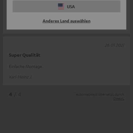
Hätte nicht gedacht das die Spikes wirklich was bewirken aber
USA
wurde eines besseren belehrt. Meine Schwiegereltern
bemerkten den Bass nicht
Komplette Bewertung lesen
Anderes Land auswählen
Manuel S.
26.01.2021
Super Qualität
Einfache Montage.
Karl-Heinz J.
*
4
/ 4
automatisiert übersetzt durch
DeepL