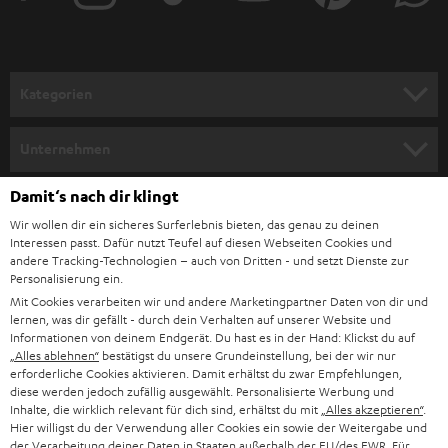
r
a
n
Kategorien
m
HEIMKINO
e
Unternehmen
l
HEIMKINO-KOMPLETTANLAGEN
SUPPORT
Damit‘s nach dir klingt
d
Teufel Onlineshops
Wir wollen dir ein sicheres Surferlebnis bieten, das genau zu deinen
SOUNDBAR
u
KARRIERE
Interessen passt. Dafür nutzt Teufel auf diesen Webseiten Cookies und
DEUTSCHLAND
n
andere Tracking-Technologien – auch von Dritten - und setzt Dienste zur
HIFI-LAUTSPRECHER
Personalisierung ein.
PRESSE & MARKETING
g
Mit Cookies verarbeiten wir und andere Marketingpartner Daten von dir und
ÖSTERREICH
SMART HOME
lernen, was dir gefällt - durch dein Verhalten auf unserer Website und
GESCHÄFTSKUNDEN
Informationen von deinem Endgerät. Du hast es in der Hand: Klickst du auf
„Alles ablehnen“
bestätigst du unsere Grundeinstellung, bei der wir nur
SCHWEIZ
BLUETOOTH-LAUTSPRECHER
PARTNERPROGRAMM
erforderliche Cookies aktivieren. Damit erhältst du zwar Empfehlungen,
diese werden jedoch zufällig ausgewählt. Personalisierte Werbung und
KOPFHÖRER
Inhalte, die wirklich relevant für dich sind, erhältst du mit
„Alles akzeptieren“
.
NIEDERLANDE
BLOG
Hier willigst du der Verwendung aller Cookies ein sowie der Weitergabe und
der Verarbeitung deiner Daten in Staaten außerhalb der EU/des EWR. Für
BLUETOOTH-KOPFHÖRER