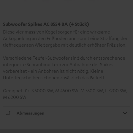
Subwoofer Spikes AC 8554 BA (4 Stück)
Diese vier massiven Kegel sorgen für eine wirksame
Ankoppelung an den Fußboden und somit eine Straffung der
tieffrequenten Wiedergabe mit deutlich erhöhter Präzision.
Verschiedene Teufel-Subwoofer sind durch entsprechende
integrierte Schraubmuttern zur Aufnahme der Spikes
vorbereitet - ein Anbohren ist nicht nötig. Kleine
Unterlegscheiben schonen zusätzlich das Parkett.
Geeignet für: S 5000 SW, M 4500 SW, M 5500 SW, L 5200 SW,
M 6200 SW
Abmessungen