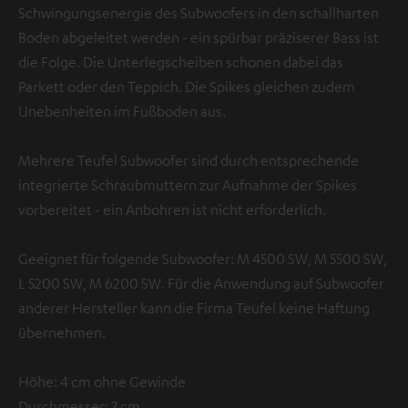
Schwingungsenergie des Subwoofers in den schallharten
Boden abgeleitet werden - ein spürbar präziserer Bass ist
die Folge. Die Unterlegscheiben schonen dabei das
Parkett oder den Teppich. Die Spikes gleichen zudem
Unebenheiten im Fußboden aus.
Mehrere Teufel Subwoofer sind durch entsprechende
integrierte Schraubmuttern zur Aufnahme der Spikes
vorbereitet - ein Anbohren ist nicht erforderlich.
Geeignet für folgende Subwoofer: M 4500 SW, M 5500 SW,
L 5200 SW, M 6200 SW. Für die Anwendung auf Subwoofer
anderer Hersteller kann die Firma Teufel keine Haftung
übernehmen.
Höhe: 4 cm ohne Gewinde
Durchmesser: 3 cm