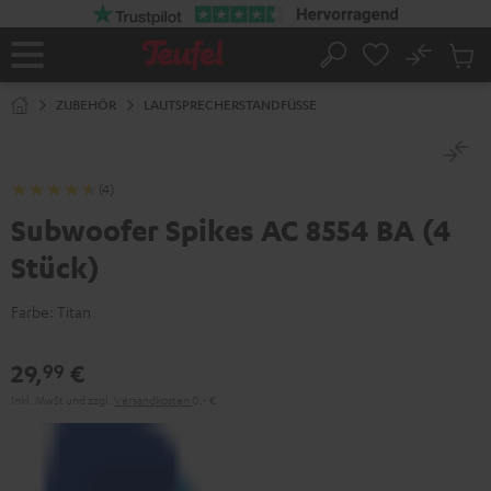
ZUM
NHALT
RINGEN
No
Abs
Startseite
Suche
Artike
im
ZUBEHÖR
LAUTSPRECHERSTANDFÜSSE
Waren
(4)
Subwoofer Spikes AC 8554 BA (4
Stück)
Farbe:
Titan
29,
€
99
Inkl. MwSt
und zzgl.
Versandkosten
0,‐ €