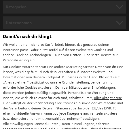
n
Kategorien
m
HEIMKINO
e
Unternehmen
l
HEIMKINO-KOMPLETTANLAGEN
SUPPORT
Damit‘s nach dir klingt
d
Teufel Onlineshops
Wir wollen dir ein sicheres Surferlebnis bieten, das genau zu deinen
SOUNDBAR
u
KARRIERE
Interessen passt. Dafür nutzt Teufel auf diesen Webseiten Cookies und
DEUTSCHLAND
n
andere Tracking-Technologien – auch von Dritten - und setzt Dienste zur
HIFI-LAUTSPRECHER
Personalisierung ein.
PRESSE & MARKETING
g
Mit Cookies verarbeiten wir und andere Marketingpartner Daten von dir und
ÖSTERREICH
SMART HOME
lernen, was dir gefällt - durch dein Verhalten auf unserer Website und
GESCHÄFTSKUNDEN
Informationen von deinem Endgerät. Du hast es in der Hand: Klickst du auf
„Alles ablehnen“
bestätigst du unsere Grundeinstellung, bei der wir nur
SCHWEIZ
BLUETOOTH-LAUTSPRECHER
PARTNERPROGRAMM
erforderliche Cookies aktivieren. Damit erhältst du zwar Empfehlungen,
diese werden jedoch zufällig ausgewählt. Personalisierte Werbung und
KOPFHÖRER
Inhalte, die wirklich relevant für dich sind, erhältst du mit
„Alles akzeptieren“
.
NIEDERLANDE
BLOG
Hier willigst du der Verwendung aller Cookies ein sowie der Weitergabe und
der Verarbeitung deiner Daten in Staaten außerhalb der EU/des EWR. Für
BLUETOOTH-KOPFHÖRER
NEWSLETTER
eine individuelle Auswahl kannst du jede Kategorie auch einzeln aktivieren
BELGIEN
bzw. deaktivieren und mit
„Auswahl übernehmen“
bestätigen.
STEREOANLAGEN
Alle Einwilligungen kannst du unter „Daten-Einstellungen“ jederzeit
STORES
anpassen und mit Wirkung für die Zukunft widerrufen. Schau dir für weitere