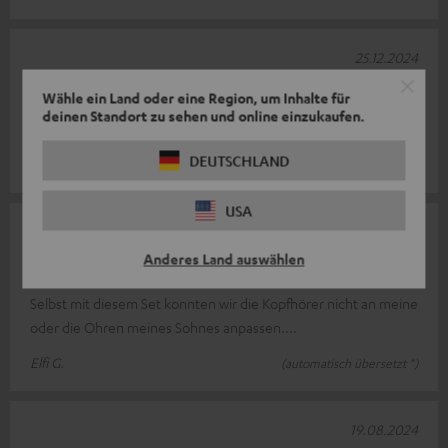
25.12.2024
Super
Wähle ein Land oder eine Region, um Inhalte für
deinen Standort zu sehen und online einzukaufen.
Bequem
DEUTSCHLAND
Bernd P.
USA
25.11.2024
Anderes Land auswählen
Bequem, hat aber nicht geholfen
Selbst mit diesem Set konnten wir die Kopfhörer nicht an meine
oder die Ohren meines Sohnes anpassen....
Elfi G.
(automatisch übersetzt *)
19.08.2024