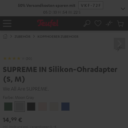
ZUM
50% Versandkosten sparen mit
VKF-72F
NHALT
RINGEN
05
D
:
13
H
:
54
M
:
21
S
No
Abs
Startseite
Suche
Artike
im
ZUBEHÖR
KOPFHOERER ZUBEHOER
Waren
(30)
SUPREME IN Silikon-Ohradapter
(S, M)
We All Are SUPREME.
Farbe:
Moon Gray
Ivy
Moon
Night
Pale
Sand
Space
Green
Gray
Black
Gold
White
Blue
14,
€
99
Inkl. MwSt
und zzgl.
Versandkosten
0,‐ €