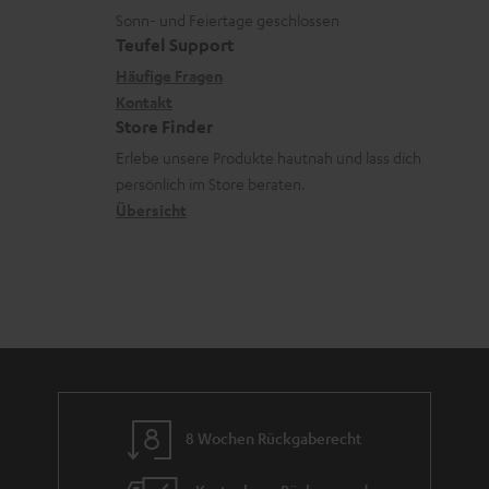
L
t
ä
u
r
Sonn- und Feiertage geschlossen
e
a
t
Teufel Support
r
s
x
k
e
Häufige Fragen
G
a
i
Kontakt
t
R
a
n
Store Finder
k
d
ü
r
d
Erlebe unsere Produkte hautnah und lass dich
o
a
c
a
persönlich im Store beraten.
n
t
k
Übersicht
n
e
n
t
n
a
i
h
e
m
e
8 Wochen Rückgaberecht