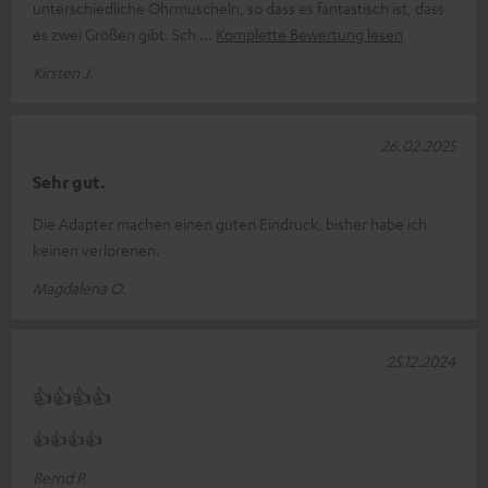
unterschiedliche Ohrmuscheln, so dass es fantastisch ist, dass
es zwei Größen gibt. Sch
Komplette Bewertung lesen
Kirsten J.
26.02.2025
Sehr gut.
Die Adapter machen einen guten Eindruck, bisher habe ich
keinen verlorenen.
Magdalena O.
25.12.2024
👍👍👍👍
👍👍👍👍
Bernd P.