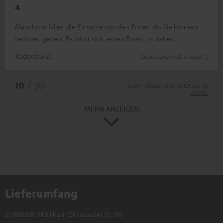
4
Manchmal fallen die Einsätze von den Enden ab. Sie können
verloren gehen. Es lohnt sich, einen Ersatz zu haben.
Radosław D.
(automatisch übersetzt *)
*
10
/ 30
automatisiert übersetzt durch
DeepL
MEHR ANZEIGEN
Lieferumfang
SUPREME IN Silikon-Ohradapter (S, M)