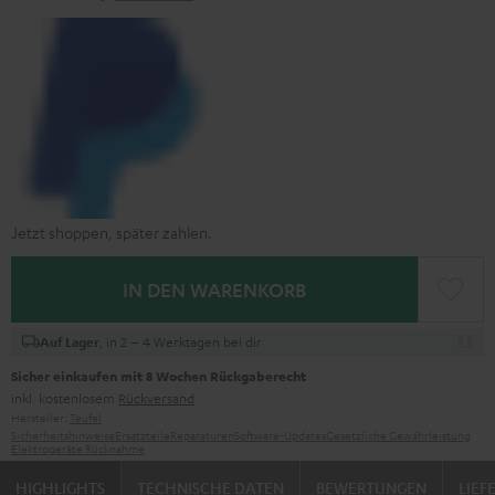
Jetzt shoppen, später zahlen.
IN DEN WARENKORB
, in 2 – 4 Werktagen bei dir
Auf Lager
Sicher einkaufen mit 8 Wochen Rückgaberecht
inkl. kostenlosem
Rückversand
Hersteller:
Teufel
Sicherheitshinweise
Ersatzteile
Reparaturen
Software-Updates
Gesetzliche Gewährleistung
Elektrogeräte Rücknahme
HIGHLIGHTS
TECHNISCHE DATEN
BEWERTUNGEN
LIE