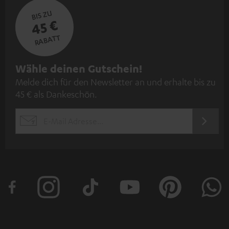
BIS ZU
45 €
RABATT
N
Wähle deinen Gutschein!
Melde dich für den Newsletter an und erhalte bis zu
e
45 € als Dankeschön.
w
s
JETZT
EMAIL
l
ANME
WIDGET
e
t
t
e
r
a