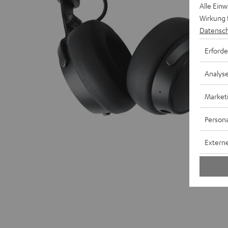
Alle Ein
Wirkung 
Datensch
Erforde
Analys
Market
Persona
Externe