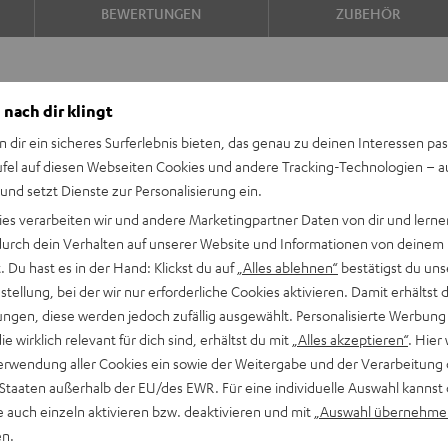
BEWERTUNGEN
ZUBEHÖR
 nach dir klingt
n dir ein sicheres Surferlebnis bieten, das genau zu deinen Interessen pas
Darum lieben wir dies
ufel auf diesen Webseiten Cookies und andere Tracking-Technologien – 
Er sieht nicht nur verdammt gut aus,
 und setzt Dienste zur Personalisierung ein.
Kopfhörer. So hört man Musik heute.
ies verarbeiten wir und andere Marketingpartner Daten von dir und lernen
- durch dein Verhalten auf unserer Website und Informationen von deinem
Die Vorteile im Überbl
 Du hast es in der Hand: Klickst du auf
„Alles ablehnen“
bestätigst du uns
tellung, bei der wir nur erforderliche Cookies aktivieren. Damit erhältst 
Ohraufliegender, kabelloser und 
ngen, diese werden jedoch zufällig ausgewählt. Personalisierte Werbung
effektiver Außenschalldämpfung
die wirklich relevant für dich sind, erhältst du mit
„Alles akzeptieren“
. Hier 
Bluetooth 5.0 mit aptX™ und AAC 
erwendung aller Cookies ein sowie der Weitergabe und der Verarbeitung 
Youtube, Apple Music und Co., NFC
 Staaten außerhalb der EU/des EWR. Für eine individuelle Auswahl kannst 
Perfekt fürs Homeoffice: Freisp
e auch einzeln aktivieren bzw. deaktivieren und mit
„Auswahl übernehme
für kabelloses Telefonieren, Skyp
en.
ShareMe-Funktion: zwei Kopfhöre