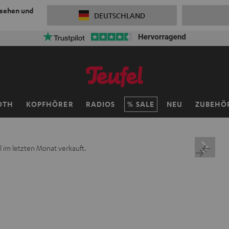
 sehen und
DEUTSCHLAND
ersandkosten sparen mit
VKF-72F
06
D
:
12
H
:
44
M
:
23
OTH
KOPFHÖRER
RADIOS
SALE
NEU
ZUBEHÖ
 im letzten Monat verkauft.