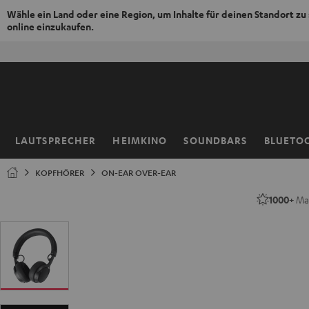
Wähle ein Land oder eine Region, um Inhalte für deinen Standort zu
online einzukaufen.
ZUM
50% V
NHALT
RINGEN
LAUTSPRECHER
HEIMKINO
SOUNDBARS
BLUETO
Startseite
KOPFHÖRER
ON-EAR OVER-EAR
1000+
Mal