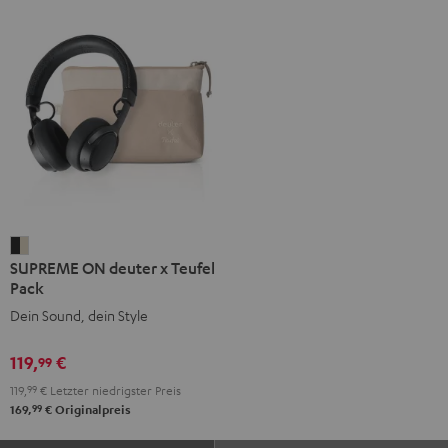
SUPREME
SUPREME ON deuter x Teufel
ON
Pack
deuter
Dein Sound, dein Style
x
Teufel
119,
€
99
Pack
119,
99
€
Letzter niedrigster Preis
Night
99
169,
€
Originalpreis
Black
/