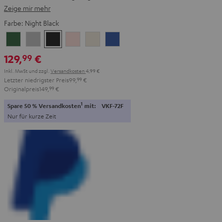
Zeige mir mehr
Farbe:
Night Black
Ivy
Moon
Night
Pale
Sand
Space
Green
Gray
Black
Gold
White
Blue
129,
€
99
Inkl. MwSt
und zzgl.
Versandkosten
4,99 €
Letzter niedrigster Preis
99,
99
€
Originalpreis
149,
99
€
1
Spare 50 % Versandkosten
mit:
VKF-72F
Nur für kurze Zeit