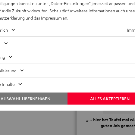
willigungen kannst du unter „Daten-Einstellungen“ jederzeit anpassen und
Kopfhörer mit zwei Geräten verb
für die Zukunft widerrufen. Schau dir für weitere Informationen auch uns
Laufzeiten von bis zu 30 Stunden, 
utzerklärung
und das
Impressum
an.
Musiksteuerung, On-Ear-Detection:
abnehmen
rlich
Imme
Linear-HD-Treiber mit Neodym-Ma
und weitere Einstellungen über T
e
Stabiler, faltbarer Kopfbügel aus
geringes Gewicht für lange Hörses
ing
Auch per Kabel anschließbar, Kabe
lisierung
Transporttasche, Schnellladefunk
 Inhalte
AUSWAHL ÜBERNEHMEN
ALLES AKZEPTIEREN
„… hier hat Teufel mal w
guten Job gemach