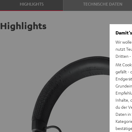
HIGHLIGHTS
TECHNISCHE DATEN
Sand
Highlights
Damit‘s
Wir wolle
nutzt Te
Dritten -
Mit Cook
gefällt 
Endgerät.
Grundeins
Empfehlu
Inhalte, 
du der V
Daten in
Kategori
bestätig