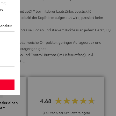
 mit
inden
ere
25 Stunden mit aptX™ bei mittlerer Lautstärke, Joystick für
 spielt los, sobald der Kopfhörer aufgesetzt wird, pausiert beim
r aktiv
gneten für präzise Höhen und starkem Kickbass an jedem Gerät, EQ
eufel Go App
 Federstahl, große, weiche Ohrpolster, geringer Auflagedruck und
sions, Brillenträger geeignet
l mit Mikrofon und Control-Buttons (im Lieferumfang), inkl.
tion über USB-C
4.68
ieder einen
t.“
(4.68 von 5 bei 439 Bewertungen)