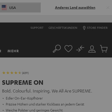
Anderes Land auswählen
USA
S
SUPPORT
GESCHÄFTSKUNDEN
STORE FINDER
No
R
MEHR
Suche
Mein
Artikel
Konto
im
Warenk
(439)
SUPREME ON
Bold. Colourful. Inspiring. We All Are SUPREME.
Edler On-Ear-Kopfhörer
Präzise Höhen und starker Kickbass an jedem Gerät
Weiche Polster und geringes Gewicht