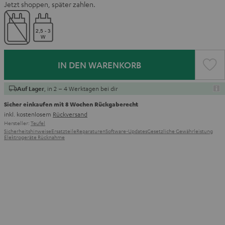
Jetzt shoppen, später zahlen.
IN DEN WARENKORB
, in 2 – 4 Werktagen bei dir
Auf Lager
Sicher einkaufen mit 8 Wochen Rückgaberecht
inkl. kostenlosem
Rückversand
Hersteller:
Teufel
Sicherheitshinweise
Ersatzteile
Reparaturen
Software-Updates
Gesetzliche Gewährleistung
Elektrogeräte Rücknahme