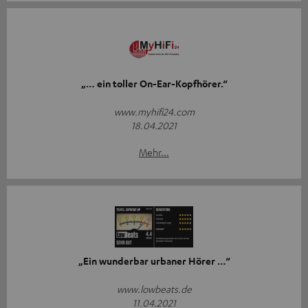
„… ein toller On-Ear-Kopfhörer.“
www.myhifi24.com
18.04.2021
Mehr...
„Ein wunderbar urbaner Hörer …“
www.lowbeats.de
11.04.2021