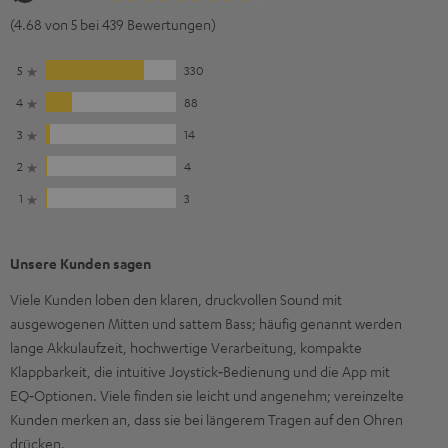
(4.68 von 5 bei 439 Bewertungen)
5
330
4
88
3
14
2
4
1
3
Unsere Kunden sagen
Viele Kunden loben den klaren, druckvollen Sound mit
ausgewogenen Mitten und sattem Bass; häufig genannt werden
lange Akkulaufzeit, hochwertige Verarbeitung, kompakte
Klappbarkeit, die intuitive Joystick‑Bedienung und die App mit
EQ‑Optionen. Viele finden sie leicht und angenehm; vereinzelte
Kunden merken an, dass sie bei längerem Tragen auf den Ohren
drücken.