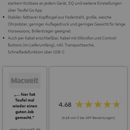
starkem Kickbass an jedem Gerät, EQ und weitere Einstellungen
über Teufel Go App
Stabiler, faltbarer Kopfbügel aus Federstahl, große, weiche
Ohrpolster, geringer Auflagedruck und geringes Gewicht für lange
Hörsessions, Brillenträger geeignet
Auch per Kabel anschließbar, Kabel mit Mikrofon und Control-
Buttons (im Lieferumfang), inkl. Transporttasche,
Schnellladefunktion über USB-C
„… hier hat
Teufel mal
4.68
wieder einen
guten Job
gemacht.“
(4.68 von 5 bei 439 Bewertungen)
www.macwelt.de