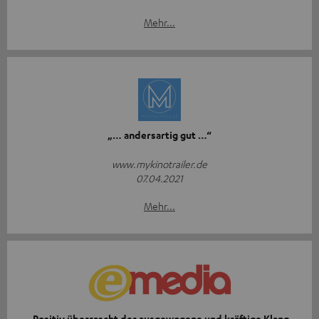
Mehr...
„… andersartig gut …“
www.mykinotrailer.de
07.04.2021
Mehr...
„Positiv überrascht der ausgewogene und kräftige Klang,