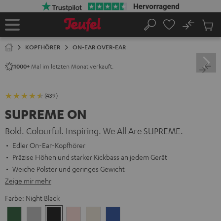
ZUM
NHALT
RINGEN
No
Abs
Startseite
Suche
Artike
im
KOPFHÖRER
ON-EAR OVER-EAR
Waren
Mal im letzten Monat verkauft.
1000+
(439)
SUPREME ON
Bold. Colourful. Inspiring. We All Are SUPREME.
Edler On-Ear-Kopfhörer
Präzise Höhen und starker Kickbass an jedem Gerät
Weiche Polster und geringes Gewicht
Zeige mir mehr
Farbe:
Night Black
Ivy
Moon
Night
Pale
Sand
Space