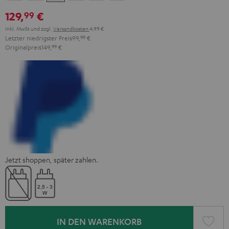
Green
Gray
Black
Gold
White
Blue
129,
€
99
Inkl. MwSt
und zzgl.
Versandkosten
4,99 €
Letzter niedrigster Preis
99,
99
€
Originalpreis
149,
99
€
Jetzt shoppen, später zahlen.
IN DEN WARENKORB