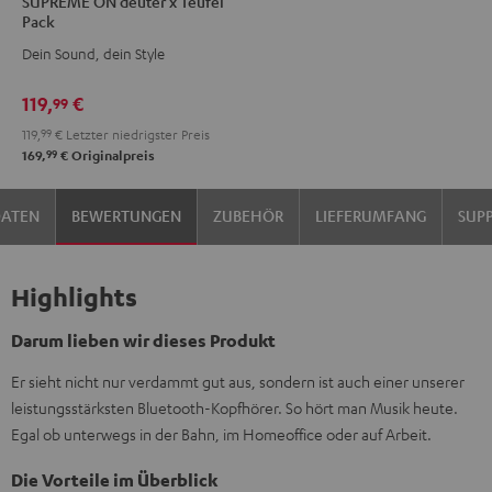
SUPREME ON deuter x Teufel
ON
Pack
deuter
Dein Sound, dein Style
x
Teufel
119,
€
99
Pack
119,
99
€
Letzter niedrigster Preis
Night
99
169,
€
Originalpreis
Black
/
DATEN
BEWERTUNGEN
ZUBEHÖR
LIEFERUMFANG
SUP
Sand
Highlights
Darum lieben wir dieses Produkt
Er sieht nicht nur verdammt gut aus, sondern ist auch einer unserer
leistungsstärksten Bluetooth-Kopfhörer. So hört man Musik heute.
Egal ob unterwegs in der Bahn, im Homeoffice oder auf Arbeit.
Die Vorteile im Überblick