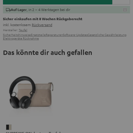
, in 2 – 4 Werktagen bei dir
Auf Lager
Sicher einkaufen mit 8 Wochen Rückgaberecht
inkl. kostenlosem
Rückversand
Hersteller:
Teufel
Sicherheitshinweise
Ersatzteile
Reparaturen
Software-Updates
Gesetzliche Gewährleistung
Elektrogeräte Rücknahme
Das könnte dir auch gefallen
SUPREME