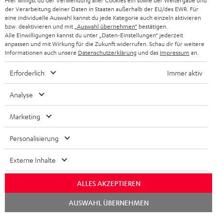
Hier willigst du der Verwendung aller Cookies ein sowie der Weitergabe und
„… ein wirklich guter Kopfhörer.“
der Verarbeitung deiner Daten in Staaten außerhalb der EU/des EWR. Für
eine individuelle Auswahl kannst du jede Kategorie auch einzeln aktivieren
www.beyondpixels.at
bzw. deaktivieren und mit
„Auswahl übernehmen“
bestätigen.
28.12.2020
Alle Einwilligungen kannst du unter „Daten-Einstellungen“ jederzeit
anpassen und mit Wirkung für die Zukunft widerrufen. Schau dir für weitere
Mehr...
Informationen auch unsere
Datenschutzerklärung
und das
Impressum
an.
Erforderlich
Immer aktiv
Analyse
Marketing
„Ich kann euch den Teufel Supreme On Ear Kopfhörer auf
jeden Fall empfehlen.“
Personalisierung
www.majaly-tech.de
Externe Inhalte
17.12.2020
Mehr...
ALLES AKZEPTIEREN
Chat
AUSWAHL ÜBERNEHMEN
starten