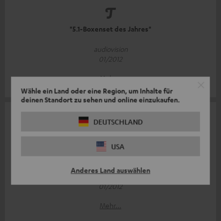
"5.1-Boxenset des Jahres"
audiovision
01/2012
Mehr...
Wähle ein Land oder eine Region, um Inhalte für
deinen Standort zu sehen und online einzukaufen.
DEUTSCHLAND
USA
"Ein Fels in der Brandung"
Anderes Land auswählen
HDTV
01/2012
Mehr...