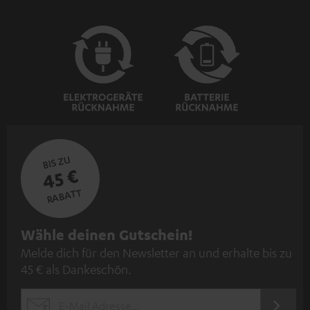
BIS ZU
45 €
RABATT
N
Wähle deinen Gutschein!
Melde dich für den Newsletter an und erhalte bis zu
e
45 € als Dankeschön.
w
s