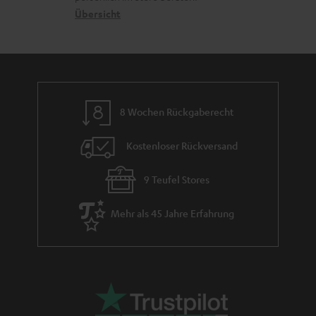
n
t
k
Übersicht
n
e
n
t
n
a
i
h
e
m
8 Wochen Rückgaberecht
e
Kostenloser Rückversand
9 Teufel Stores
Mehr als 45 Jahre Erfahrung