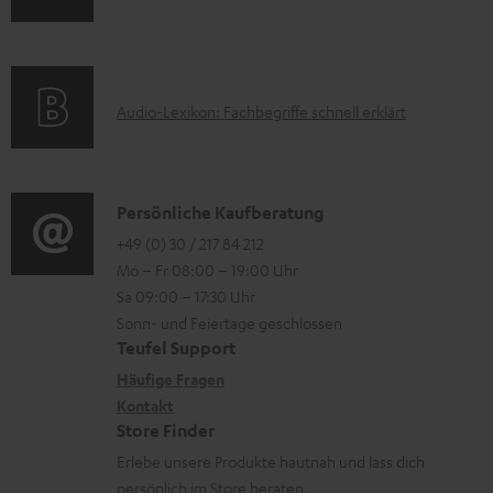
l
m
r
Q
e
a
u
s
k
t
n
A
Audio-Lexikon: Fachbegriffe schnell erklärt
t
i
t
u
r
o
e
d
o
n
r
i
K
Persönliche Kaufberatung
g
e
l
o
o
+49 (0) 30 / 217 84 212
e
n
a
Mo – Fr 08:00 – 19:00 Uhr
-
n
r
z
d
Sa 09:00 – 17:30 Uhr
L
t
ä
u
e
Sonn- und Feiertage geschlossen
e
a
t
Teufel Support
r
n
x
k
e
Häufige Fragen
G
i
Kontakt
t
R
a
Store Finder
k
d
ü
r
Erlebe unsere Produkte hautnah und lass dich
o
a
c
a
persönlich im Store beraten.