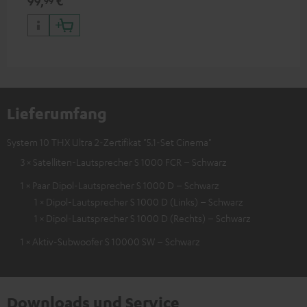
99,
€
99
Lieferumfang
System 10 THX Ultra 2-Zertifikat "5.1-Set Cinema"
3 × Satelliten-Lautsprecher S 1000 FCR – Schwarz
1 × Paar Dipol-Lautsprecher S 1000 D – Schwarz
1 × Dipol-Lautsprecher S 1000 D (Links) – Schwarz
1 × Dipol-Lautsprecher S 1000 D (Rechts) – Schwarz
1 × Aktiv-Subwoofer S 10000 SW – Schwarz
Downloads und Service