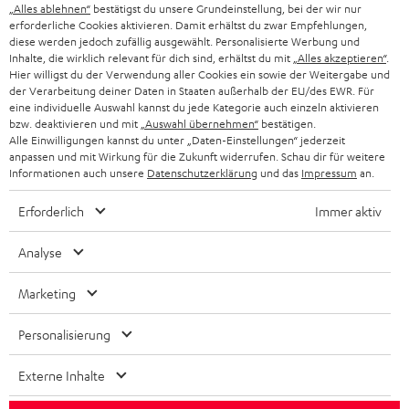
SMART HOME
„Alles ablehnen“
bestätigst du unsere Grundeinstellung, bei der wir nur
GESCHÄFTSKUNDEN
erforderliche Cookies aktivieren. Damit erhältst du zwar Empfehlungen,
diese werden jedoch zufällig ausgewählt. Personalisierte Werbung und
SCHWEIZ
BLUETOOTH-LAUTSPRECHER
PARTNERPROGRAMM
Inhalte, die wirklich relevant für dich sind, erhältst du mit
„Alles akzeptieren“
.
Hier willigst du der Verwendung aller Cookies ein sowie der Weitergabe und
KOPFHÖRER
der Verarbeitung deiner Daten in Staaten außerhalb der EU/des EWR. Für
NIEDERLANDE
BLOG
eine individuelle Auswahl kannst du jede Kategorie auch einzeln aktivieren
BLUETOOTH-KOPFHÖRER
bzw. deaktivieren und mit
„Auswahl übernehmen“
bestätigen.
NEWSLETTER
Alle Einwilligungen kannst du unter „Daten-Einstellungen“ jederzeit
BELGIEN
anpassen und mit Wirkung für die Zukunft widerrufen. Schau dir für weitere
STEREOANLAGEN
STORES
Informationen auch unsere
Datenschutzerklärung
und das
Impressum
an.
FRANKREICH
LAUTSPRECHER
Erforderlich
Immer aktiv
DEINE VORTEILE BEI TEUFEL
POLEN
ULTIMA-SERIE
Analyse
TEUFEL STORY
IN-EAR-KOPFHÖRER
Marketing
SPANIEN
UNSER MANAGEMENT
FANSHOP
NACHHALTIGKEIT
Personalisierung
ITALIEN
NEUHEITEN
Technische Änderungen, Tippfehler und Irrtum vorbehalten. Das auf unseren
UNSERE WERTE
Externe Inhalte
Fotos abgebildete Zubehör ist nicht im Lieferumfang enthalten. Etwaige
USA
Entsorgungsgebühren für Batterien sind im Preis inbegriffen.