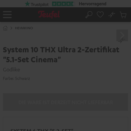
ZUM
NHALT
RINGEN
No
Abs
Startseite
Suche
Artike
im
HEIMKINO
Waren
System 10 THX Ultra 2-Zertifikat
"5.1-Set Cinema"
Godlike
Farbe:
Schwarz
DIE WARE IST DERZEIT NICHT LIEFERBAR
SYSTEM 6 THX "5.2-SET"