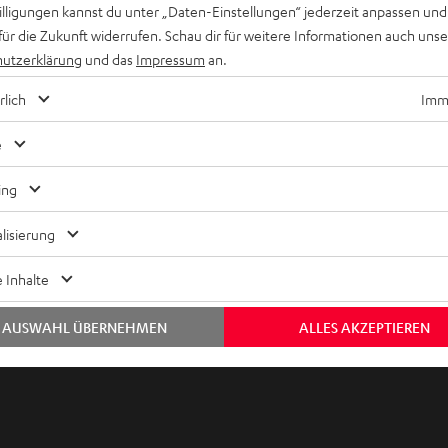
willigungen kannst du unter „Daten-Einstellungen“ jederzeit anpassen und
e nach unten gehend wiederholst. Folge anschließend den
für die Zukunft widerrufen. Schau dir für weitere Informationen auch uns
utzerklärung
und das
Impressum
an.
rlich
Imme
Video
e
EINMALIG ZUSTIMMEN UND ANZEIGEN
ing
Externe Inhalte immer anzeigen? In den Daten‑Einstellungen aktivieren
lisierung
alt kann hier mit nur einem Klick angezeigt werden. Mit dem Ank
n Drittplattformen übermittelt werden.
Weitere Informationen s
 Inhalte
AUSWAHL ÜBERNEHMEN
ALLES AKZEPTIEREN