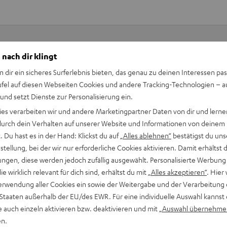
 nach dir klingt
Keinen Store in der Nähe? Kein Problem,
n dir ein sicheres Surferlebnis bieten, das genau zu deinen Interessen pas
beratung
beraten dich auch persönlich am Telefo
ufel auf diesen Webseiten Cookies und andere Tracking-Technologien – 
Hier Termin buchen
 und setzt Dienste zur Personalisierung ein.
ies verarbeiten wir und andere Marketingpartner Daten von dir und lernen
- durch dein Verhalten auf unserer Website und Informationen von deinem
 Du hast es in der Hand: Klickst du auf
„Alles ablehnen“
bestätigst du uns
tellung, bei der wir nur erforderliche Cookies aktivieren. Damit erhältst 
ngen, diese werden jedoch zufällig ausgewählt. Personalisierte Werbung
die wirklich relevant für dich sind, erhältst du mit
„Alles akzeptieren“
. Hier 
erwendung aller Cookies ein sowie der Weitergabe und der Verarbeitung 
 Staaten außerhalb der EU/des EWR. Für eine individuelle Auswahl kannst 
-Ohrpolster-Wechsel
e auch einzeln aktivieren bzw. deaktivieren und mit
„Auswahl übernehme
en.
u es an seiner obersten Position mit zwei Fingern leicht vom