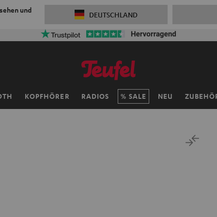
 sehen und
DEUTSCHLAND
OTH
KOPFHÖRER
RADIOS
SALE
NEU
ZUBEHÖ