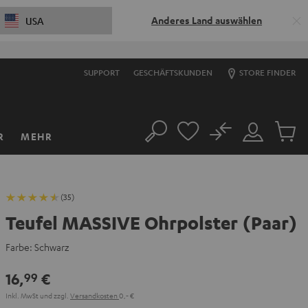
Anderes Land auswählen
USA
SUPPORT
GESCHÄFTSKUNDEN
STORE FINDER
No
R
MEHR
Suche
Mein
Artikel
Konto
im
Warenk
(35)
Teufel MASSIVE Ohrpolster (Paar)
Farbe:
Schwarz
16,
€
99
Inkl. MwSt
und zzgl.
Versandkosten
0,‐ €