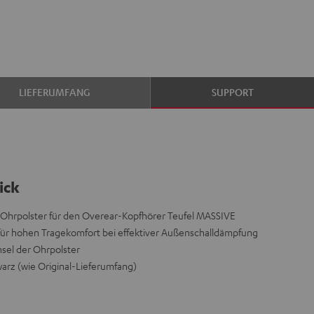
LIEFERUMFANG
SUPPORT
ick
-Ohrpolster für den Overear-Kopfhörer Teufel MASSIVE
 für hohen Tragekomfort bei effektiver Außenschalldämpfung
sel der Ohrpolster
hwarz (wie Original-Lieferumfang)