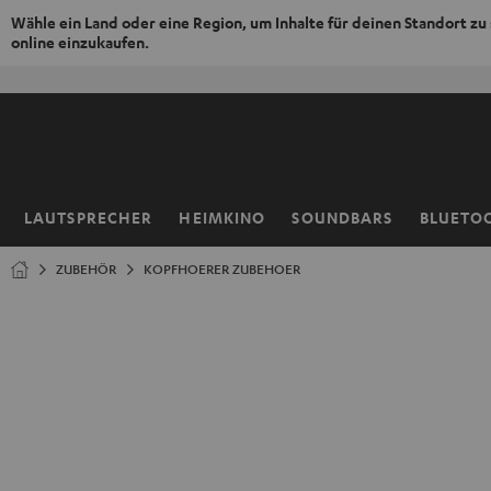
Wähle ein Land oder eine Region, um Inhalte für deinen Standort zu
online einzukaufen.
ZUM
NHALT
RINGEN
LAUTSPRECHER
HEIMKINO
SOUNDBARS
BLUETO
Startseite
ZUBEHÖR
KOPFHOERER ZUBEHOER