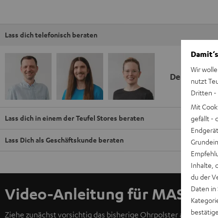
Lass dich telefonisch beraten
Damit‘s
Wir wolle
Deine Kauf
nutzt Te
Dritten -
Mit Cook
Lass dich in einem der Teufel Stores beraten
gefällt 
Endgerät.
Lass Dich als Geschäftskunde beraten
Grundeins
Empfehlu
Inhalte, 
du der V
Daten in
Video-Anleitung für MASSIVE
Kategori
bestätig
Ziehe zunächst vorsichtig das bisherige Ohrpolster ab, indem d