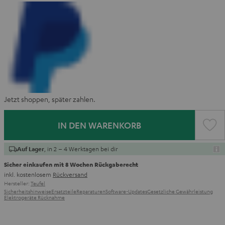
Jetzt shoppen, später zahlen.
IN DEN WARENKORB
, in 2 – 4 Werktagen bei dir
Auf Lager
Sicher einkaufen mit 8 Wochen Rückgaberecht
inkl. kostenlosem
Rückversand
Hersteller:
Teufel
Sicherheitshinweise
Ersatzteile
Reparaturen
Software-Updates
Gesetzliche Gewährleistung
Elektrogeräte Rücknahme