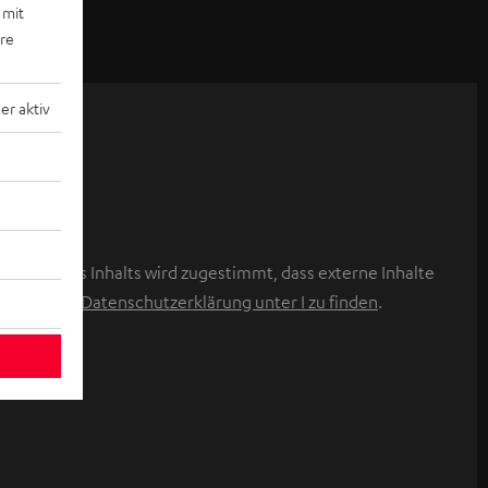
 mit
ere
r aktiv
licken des Inhalts wird zugestimmt, dass externe Inhalte
ind in der Datenschutzerklärung unter I zu finden
.