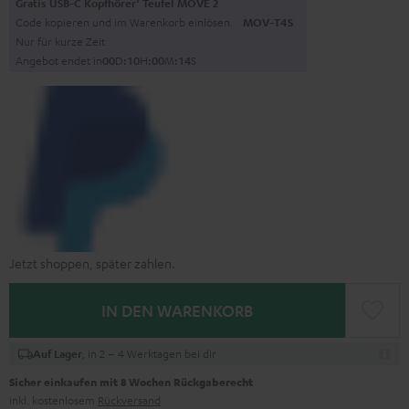
Gratis USB-C Kopfhörer
Teufel MOVE 2
Code kopieren und im Warenkorb einlösen.
MOV-T4S
Nur für kurze Zeit
Angebot endet in
0
0
D
:
1
0
H
:
0
0
M
:
1
3
S
Jetzt shoppen, später zahlen.
IN DEN WARENKORB
, in 2 – 4 Werktagen bei dir
Auf Lager
Sicher einkaufen mit 8 Wochen Rückgaberecht
inkl. kostenlosem
Rückversand