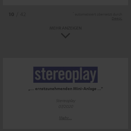
*
10
/ 42
automatisiert übersetzt durch
DeepL
MEHR ANZEIGEN
„… ernstzunehmenden Mini-Anlage …“
Stereoplay
07/2020
Mehr...