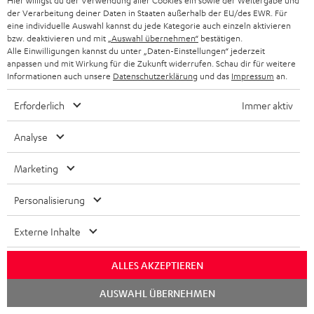
Hier willigst du der Verwendung aller Cookies ein sowie der Weitergabe und
der Verarbeitung deiner Daten in Staaten außerhalb der EU/des EWR. Für
www.androidkosmos.de
eine individuelle Auswahl kannst du jede Kategorie auch einzeln aktivieren
07.05.2018
bzw. deaktivieren und mit
„Auswahl übernehmen“
bestätigen.
Alle Einwilligungen kannst du unter „Daten-Einstellungen“ jederzeit
Mehr...
anpassen und mit Wirkung für die Zukunft widerrufen. Schau dir für weitere
Informationen auch unsere
Datenschutzerklärung
und das
Impressum
an.
Erforderlich
Immer aktiv
Zubehör
Analyse
Marketing
Notwendiges Zubehör ist im Lieferumfang
enthalten.
Personalisierung
Externe Inhalte
Weiteres Zubehör
ALLES AKZEPTIEREN
Chat
AUSWAHL ÜBERNEHMEN
starten