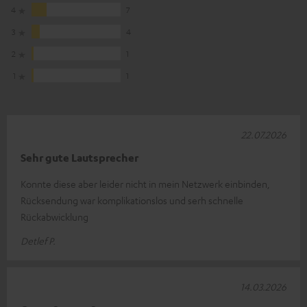
4
7
3
4
2
1
1
1
22.07.2026
Sehr gute Lautsprecher
Konnte diese aber leider nicht in mein Netzwerk einbinden,
Rücksendung war komplikationslos und serh schnelle
Rückabwicklung
Detlef P.
14.03.2026