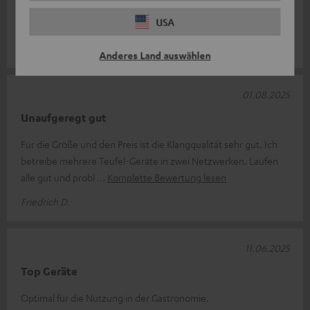
der Küche, wollte aber nahtlose Musik im Vordach und in der
USA
Außenküche haben. Je
Komplette Bewertung lesen
Morgan d.
(automatisch übersetzt *)
Anderes Land auswählen
01.08.2025
Unaufgeregt gut
Für die Größe und den Preis ist die Klangqualität sehr gut. Ich
betreibe mehrere Teufel-Geräte in zwei Netzwerken. Laufen
alle gut und probl
Komplette Bewertung lesen
Friedrich D.
11.06.2025
Top Geräte
Optimal für die Nutzung in der Gastronomie.