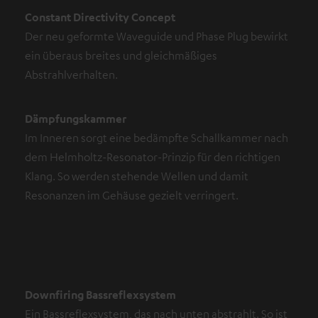
Constant Directivity Concept
Der neu geformte Waveguide und Phase Plug bewirkt
ein überaus breites und gleichmäßiges
Abstrahlverhalten.
Dämpfungskammer
Im Inneren sorgt eine bedämpfte Schallkammer nach
dem Helmholtz-Resonator-Prinzip für den richtigen
Klang. So werden stehende Wellen und damit
Resonanzen im Gehäuse gezielt verringert.
Downfiring Bassreflexsystem
Ein Bassreflexsystem, das nach unten abstrahlt. So ist