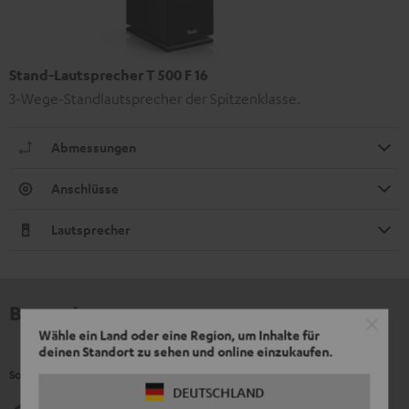
Stand-Lautsprecher T 500 F 16
3-Wege-Standlautsprecher der Spitzenklasse.
Abmessungen
Anschlüsse
Lautsprecher
Bewertungen
Wähle ein Land oder eine Region, um Inhalte für
deinen Standort zu sehen und online einzukaufen.
So bewerten Kunden dieses Produkt
DEUTSCHLAND