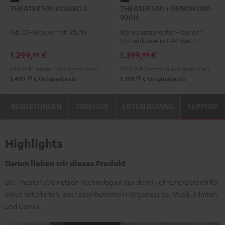
THEATER 500 KOMBO 2
THEATER 500 + DENON DRA-
500
500
900H
KOMBO
+
Mit CD-Receiver mit WLAN
Stereolautsprecher-Paar der
2
DENON
Spitzenklasse mit AV-Netzwerk-
Schwarz
DRA-
Receiver
1.299,
€
1.399,
€
99
99
900H
999,
99
€
Letzter niedrigster Preis
1.199,
99
€
Letzter niedrigster Preis
Schwarz
99
99
1.499,
€
Originalpreis
1.799,
€
Originalpreis
BEWERTUNGEN
ZUBEHÖR
LIEFERUMFANG
SUPPORT
Highlights
Darum lieben wir dieses Produkt
Die Theater 500 nutzen Technologien aus dem High-End-Bereich für
einen natürlichen, aber bass-betonten Hörgenuss bei Musik, Filmton
und Games.