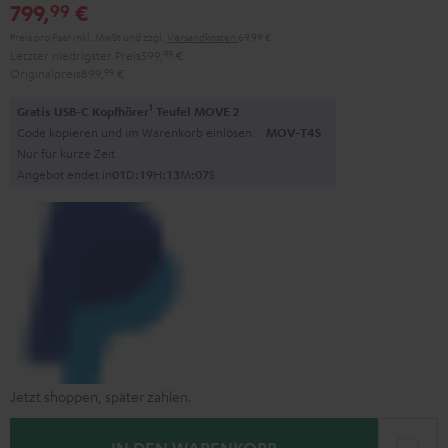
799,
€
99
Preis pro Paar inkl. MwSt
und zzgl.
Versandkosten
69,99 €
Letzter niedrigster Preis
599,
99
€
Originalpreis
899,
99
€
1
Gratis USB-C Kopfhörer
Teufel MOVE 2
Code kopieren und im Warenkorb einlösen.
MOV-T4S
Nur für kurze Zeit
Angebot endet in
0
1
D
:
1
9
H
:
1
3
M
:
0
6
S
Jetzt shoppen, später zahlen.