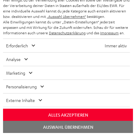
Hier willigst du der Verwendung aller Cookies ein sowie der Weitergabe und
der Verarbeitung deiner Daten in Staaten außerhalb der EU/des EWR. Für
eine individuelle Auswahl kannst du jede Kategorie auch einzeln aktivieren
Downloads und Service
bzw. deaktivieren und mit
„Auswahl übernehmen“
bestätigen.
Alle Einwilligungen kannst du unter „Daten-Einstellungen“ jederzeit
anpassen und mit Wirkung für die Zukunft widerrufen. Schau dir für weitere
D
Konformitätserklärung: Stand-Lautsprecher T 500 F 16
Informationen auch unsere
Datenschutzerklärung
und das
Impressum
an.
o
Bedienungsanleitung: Stand-Lautsprecher T 500 F 16
Erforderlich
Immer aktiv
k
Quick Start Guide: Stand-Lautsprecher T 500 F 16
u
Analyse
Safety Booklet: Stand-Lautsprecher T 500 F 16
m
Marketing
e
n
Personalisierung
P
Hilfe zu diesem Produkt
t
Externe Inhalte
r
e
o
z
ALLES AKZEPTIEREN
d
u
Chat
I
AUSWAHL ÜBERNEHMEN
Versandinfos
u
m
starten