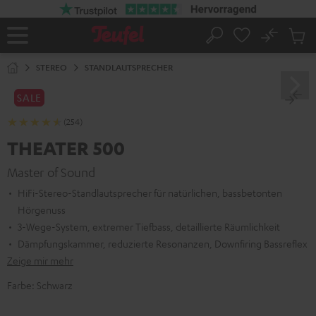
ZUM
NHALT
RINGEN
No
Abs
Startseite
Suche
Artike
im
STEREO
STANDLAUTSPRECHER
Waren
SALE
(254)
THEATER 500
Master of Sound
HiFi-Stereo-Standlautsprecher für natürlichen, bassbetonten
Hörgenuss
3-Wege-System, extremer Tiefbass, detaillierte Räumlichkeit
Dämpfungskammer, reduzierte Resonanzen, Downfiring Bassreflex
Zeige mir mehr
Farbe:
Schwarz