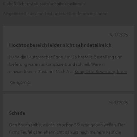
Klebefüßchen statt stabiler Spikes beiliegen.
AI-generiert aus dem Text unserer Kundenrezensionen
31.07.2026
Hochtonbereich leider nicht sehr detailreich
Habe die Lautsprecher Ende Juni 26 bestellt. Bestellung und
Lieferung waren unkompliziert und schnell. Ware in
einwandfreiem Zustand. Nach A
Komplette Bewertung lesen
Kai-Björn G.
16.07.2026
Schade
Den Boxen selbst würde ich schon 5 Sterne geben wollen. Der
Firma Teufel dann eher nicht, da kurz nach meinem Kauf die