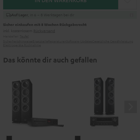
IN DEN WARENKORB
, in 6 – 8 Werktagen bei dir
Auf Lager
Sicher einkaufen mit 8 Wochen Rückgaberecht
inkl. kostenlosem
Rückversand
Hersteller:
Teufel
Sicherheitshinweise
Ersatzteile
Reparaturen
Software-Updates
Gesetzliche Gewährleistung
Elektrogeräte Rücknahme
Das könnte dir auch gefallen
THEATER
THEATER