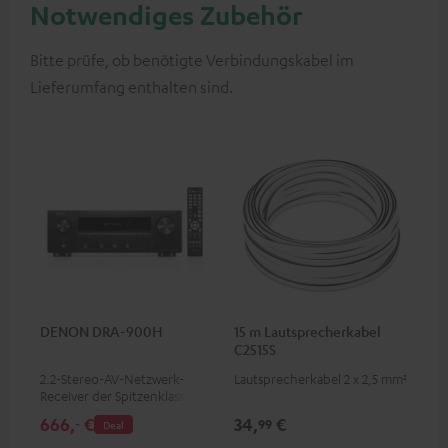
Notwendiges Zubehör
Bitte prüfe, ob benötigte Verbindungskabel im
Lieferumfang enthalten sind.
DENON DRA-900H
15 m Lautsprecherkabel
C2515S
2.2-Stereo-AV-Netzwerk-
Lautsprecherkabel 2 x 2,5 mm²
Receiver der Spitzenklasse mit
145 Watt pro Kanal an 6 Ohm,
666,
€
34,
€
‐
99
Deal
USB-Playback sowie weitere
analoge und digitale