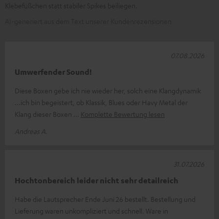
Klebefüßchen statt stabiler Spikes beiliegen.
AI-generiert aus dem Text unserer Kundenrezensionen
07.08.2026
Umwerfender Sound!
Diese Boxen gebe ich nie wieder her, solch eine Klangdynamik
...ich bin begeistert, ob Klassik, Blues oder Havy Metal der
Klang dieser Boxen
Komplette Bewertung lesen
Andreas A.
31.07.2026
Hochtonbereich leider nicht sehr detailreich
Habe die Lautsprecher Ende Juni 26 bestellt. Bestellung und
Lieferung waren unkompliziert und schnell. Ware in