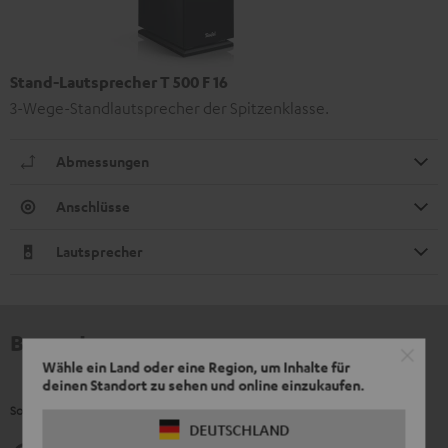
Stand-Lautsprecher T 500 F 16
3-Wege-Standlautsprecher der Spitzenklasse.
Abmessungen
Anschlüsse
Lautsprecher
Bewertungen
Wähle ein Land oder eine Region, um Inhalte für
deinen Standort zu sehen und online einzukaufen.
So bewerten Kunden dieses Produkt
DEUTSCHLAND