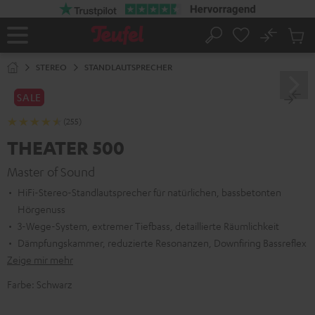
ZUM
NHALT
RINGEN
No
Abs
Startseite
Suche
Artike
im
STEREO
STANDLAUTSPRECHER
Waren
SALE
(255)
THEATER 500
Master of Sound
HiFi-Stereo-Standlautsprecher für natürlichen, bassbetonten
Hörgenuss
3-Wege-System, extremer Tiefbass, detaillierte Räumlichkeit
Dämpfungskammer, reduzierte Resonanzen, Downfiring Bassreflex
Zeige mir mehr
Farbe:
Schwarz