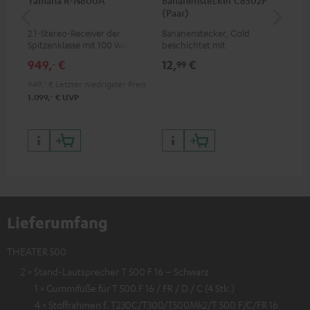
Yamaha R-N800A
Bananenstecker C8502P
DU
(Paar)
2.1-Stereo-Receiver der
Bananenstecker, Gold
Vol
Spitzenklasse mit 100 Watt
beschichtet mit
mit
pro Kanal an 8 Ohm (bei 20 -
Schraubklemme
für
949,
€
12,
€
29
‐
99
20000 Hz, 0.07 % THD)
949,
‐
€
Letzter niedrigster Preis
‐
1.099,
€
UVP
Lieferumfang
THEATER 500
2 × Stand-Lautsprecher T 500 F 16 – Schwarz
1 × Gummifüße für T 500 F 16 / FR / D / C (4 Stk.)
4 × Stoffrahmen f. T230C/T300/T500Mk2/T 500 F/C/FR 16