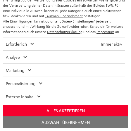
Hier willigst du der Verwendung aller Cookies ein sowie der Weitergabe und
der Verarbeitung deiner Daten in Staaten außerhalb der EU/des EWR. Für
eine individuelle Auswahl kannst du jede Kategorie auch einzeln aktivieren
bzw. deaktivieren und mit
„Auswahl übernehmen“
bestätigen.
Alle Einwilligungen kannst du unter „Daten-Einstellungen“ jederzeit
Downloads und Service
anpassen und mit Wirkung für die Zukunft widerrufen. Schau dir für weitere
Informationen auch unsere
Datenschutzerklärung
und das
Impressum
an.
D
Konformitätserklärung: Stand-Lautsprecher T 500 F 16
Erforderlich
Immer aktiv
o
Bedienungsanleitung: Stand-Lautsprecher T 500 F 16
Analyse
k
Quick Start Guide: Stand-Lautsprecher T 500 F 16
u
Marketing
Safety Booklet: Stand-Lautsprecher T 500 F 16
m
Personalisierung
e
n
Externe Inhalte
P
Hilfe zu diesem Produkt
t
ALLES AKZEPTIEREN
r
e
o
Chat
z
AUSWAHL ÜBERNEHMEN
starten
d