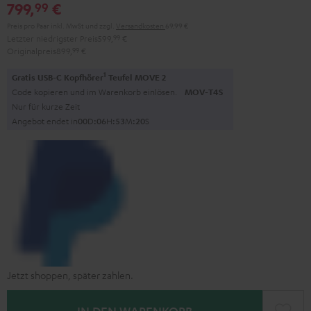
799,
€
99
Preis pro Paar inkl. MwSt
und zzgl.
Versandkosten
69,99 €
Letzter niedrigster Preis
599,
99
€
Originalpreis
899,
99
€
1
Gratis USB-C Kopfhörer
Teufel MOVE 2
Code kopieren und im Warenkorb einlösen.
MOV-T4S
Nur für kurze Zeit
Angebot endet in
0
0
D
:
0
6
H
:
5
3
M
:
1
8
S
Jetzt shoppen, später zahlen.