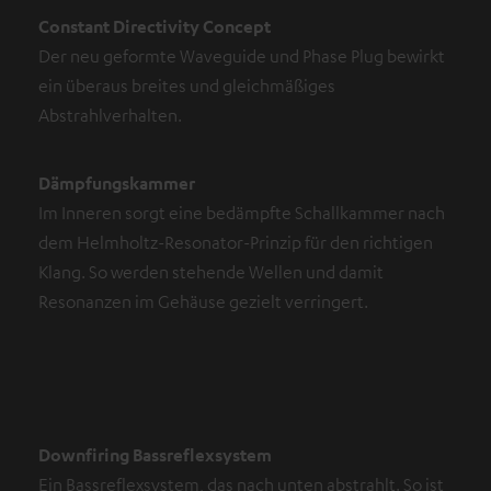
Constant Directivity Concept
Der neu geformte Waveguide und Phase Plug bewirkt
ein überaus breites und gleichmäßiges
Abstrahlverhalten.
Dämpfungskammer
Im Inneren sorgt eine bedämpfte Schallkammer nach
dem Helmholtz-Resonator-Prinzip für den richtigen
Klang. So werden stehende Wellen und damit
Resonanzen im Gehäuse gezielt verringert.
Downfiring Bassreflexsystem
Ein Bassreflexsystem, das nach unten abstrahlt. So ist