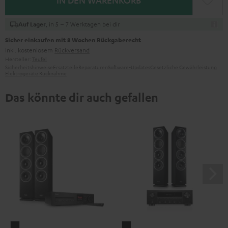
IN DEN WARENKORB
, in 5 – 7 Werktagen bei dir
Auf Lager
Sicher einkaufen mit 8 Wochen Rückgaberecht
inkl. kostenlosem
Rückversand
Hersteller:
Teufel
Sicherheitshinweise
Ersatzteile
Reparaturen
Software-Updates
Gesetzliche Gewährleistung
Elektrogeräte Rücknahme
Das könnte dir auch gefallen
THEATER
THEATER