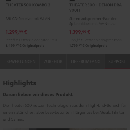
THEATER 500 KOMBO 2
THEATER 500 + DENON DRA-
500
500
900H
KOMBO
+
Mit CD-Receiver mit WLAN
Stereolautsprecher-Paar der
2
DENON
Spitzenklasse mit AV-Netzwerk-
Schwarz
DRA-
Receiver
1.299,
€
1.399,
€
99
99
900H
999,
99
€
Letzter niedrigster Preis
1.199,
99
€
Letzter niedrigster Preis
Schwarz
99
99
1.499,
€
Originalpreis
1.799,
€
Originalpreis
BEWERTUNGEN
ZUBEHÖR
LIEFERUMFANG
SUPPORT
Highlights
Darum lieben wir dieses Produkt
Die Theater 500 nutzen Technologien aus dem High-End-Bereich für
einen natürlichen, aber bass-betonten Hörgenuss bei Musik, Filmton
und Games.