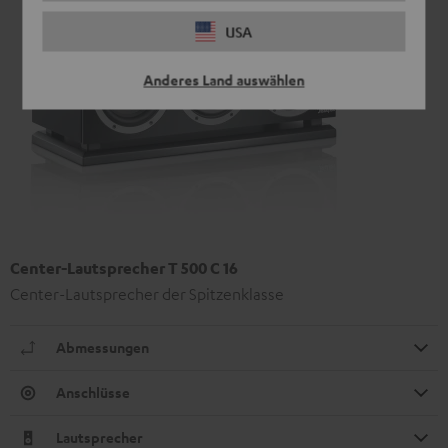
USA
Anderes Land auswählen
Center-Lautsprecher T 500 C 16
Center-Lautsprecher der Spitzenklasse
Abmessungen
Anschlüsse
Lautsprecher