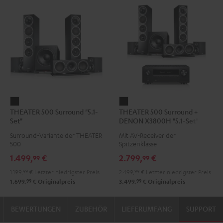
THEATER
THEATER
THEATER 500 Surround "5.1-
THEATER 500 Surround +
500
500
Set"
DENON X3800H "5.1-Set"
Surround
Surround
Surround-Variante der THEATER
Mit AV-Receiver der
"5.1-
+
500
Spitzenklasse
Set"
DENON
1.499,
€
2.799,
€
99
99
Schwarz
X3800H
1.199,
99
€
Letzter niedrigster Preis
2.499,
99
€
Letzter niedrigster Preis
"5.1-
99
99
1.699,
€
Originalpreis
3.499,
€
Originalpreis
Set"
Schwarz
BEWERTUNGEN
ZUBEHÖR
LIEFERUMFANG
SUPPORT