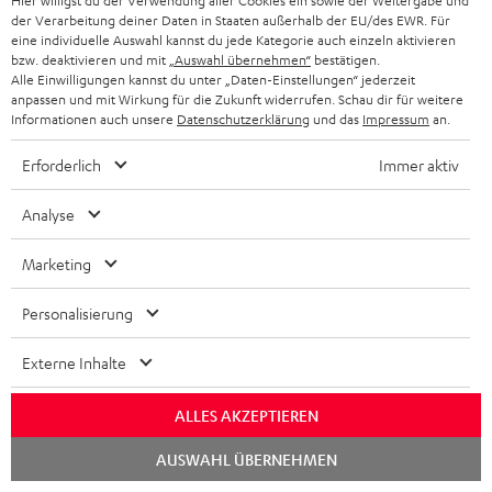
Hier willigst du der Verwendung aller Cookies ein sowie der Weitergabe und
der Verarbeitung deiner Daten in Staaten außerhalb der EU/des EWR. Für
eine individuelle Auswahl kannst du jede Kategorie auch einzeln aktivieren
Notwendiges Zubehör ist im Lieferumfang
bzw. deaktivieren und mit
„Auswahl übernehmen“
bestätigen.
Alle Einwilligungen kannst du unter „Daten-Einstellungen“ jederzeit
enthalten.
anpassen und mit Wirkung für die Zukunft widerrufen. Schau dir für weitere
Informationen auch unsere
Datenschutzerklärung
und das
Impressum
an.
Weiteres Zubehör
Erforderlich
Immer aktiv
Analyse
Marketing
Personalisierung
Externe Inhalte
ALLES AKZEPTIEREN
YAMAHA CD-S303
Panasonic Blu-ray Player
30
DP-UB154
C4
Chat
AUSWAHL ÜBERNEHMEN
starten
Hochwertiger CD-Player mit
Ultra HD 4K Blu-ray Player mit
Lau
beeindruckendem Sound und
Dolby Atmos und Multi HDR-
mm