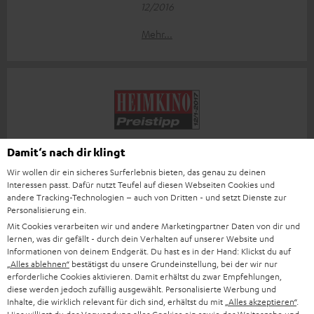
12/2016
Mehr...
"...legitimer, verbesserter Nachfolger eines echten
Damit‘s nach dir klingt
Klassikers"
Wir wollen dir ein sicheres Surferlebnis bieten, das genau zu deinen
Interessen passt. Dafür nutzt Teufel auf diesen Webseiten Cookies und
Heimkino Magazin
andere Tracking-Technologien – auch von Dritten - und setzt Dienste zur
12-01/2017
Personalisierung ein.
Mit Cookies verarbeiten wir und andere Marketingpartner Daten von dir und
Mehr...
lernen, was dir gefällt - durch dein Verhalten auf unserer Website und
Informationen von deinem Endgerät. Du hast es in der Hand: Klickst du auf
„Alles ablehnen“
bestätigst du unsere Grundeinstellung, bei der wir nur
erforderliche Cookies aktivieren. Damit erhältst du zwar Empfehlungen,
diese werden jedoch zufällig ausgewählt. Personalisierte Werbung und
Zubehör
Inhalte, die wirklich relevant für dich sind, erhältst du mit
„Alles akzeptieren“
.