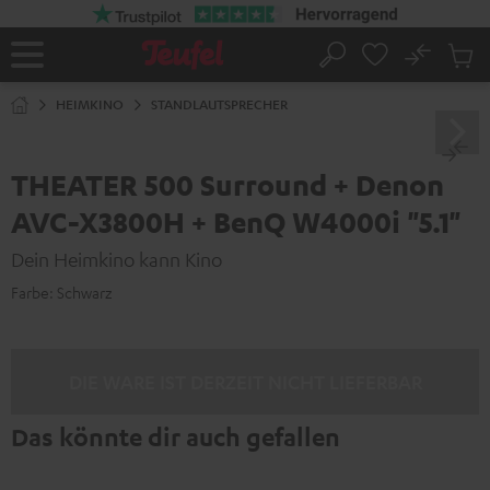
ZUM
NHALT
RINGEN
No
Abs
Startseite
Suche
Artike
im
HEIMKINO
STANDLAUTSPRECHER
Waren
THEATER 500 Surround + Denon
AVC-X3800H + BenQ W4000i "5.1"
Dein Heimkino kann Kino
Farbe:
Schwarz
DIE WARE IST DERZEIT NICHT LIEFERBAR
Das könnte dir auch gefallen