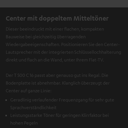
Center mit doppeltem Mitteltöner
Dieser beeindruckt mit einer flachen, kompakten
Bauweise bei gleichzeitig überragenden
Wiedergabeeigenschaften. Positionieren Sie den Center-
Lautsprecher mit der integrierten Schlüssellochhalterung
direkt und flach an die Wand, unter Ihrem Flat-TV.
Der T 500 C 16 passt aber genauso gut ins Regal. Die
Bodenplatte ist abnehmbar. Klanglich überzeugt der
Center auf ganze Linie:
Geradlinig verlaufender Frequenzgang für sehr gute
Sprachverständlichkeit
Leistungsstarke Töner für geringen Klirrfaktor bei
hohen Pegeln