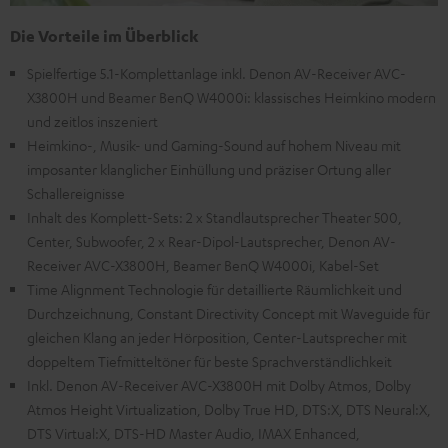
Die Vorteile im Überblick
Spielfertige 5.1-Komplettanlage inkl. Denon AV-Receiver AVC-
X3800H und Beamer BenQ W4000i: klassisches Heimkino modern
und zeitlos inszeniert
Heimkino-, Musik- und Gaming-Sound auf hohem Niveau mit
imposanter klanglicher Einhüllung und präziser Ortung aller
Schallereignisse
Inhalt des Komplett-Sets: 2 x Standlautsprecher Theater 500,
Center, Subwoofer, 2 x Rear-Dipol-Lautsprecher, Denon AV-
Receiver AVC-X3800H, Beamer BenQ W4000i, Kabel-Set
Time Alignment Technologie für detaillierte Räumlichkeit und
Durchzeichnung, Constant Directivity Concept mit Waveguide für
gleichen Klang an jeder Hörposition, Center-Lautsprecher mit
doppeltem Tiefmitteltöner für beste Sprachverständlichkeit
Inkl. Denon AV-Receiver AVC-X3800H mit Dolby Atmos, Dolby
Atmos Height Virtualization, Dolby True HD, DTS:X, DTS Neural:X,
DTS Virtual:X, DTS-HD Master Audio, IMAX Enhanced,