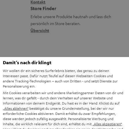
i
Kontakt
t
R
a
n
Store Finder
k
d
ü
r
d
Erlebe unsere Produkte hautnah und lass dich
o
a
c
a
persönlich im Store beraten.
n
t
k
Übersicht
n
e
n
t
n
a
i
h
e
1
Gültig bis 08.08.2026, 23:59 Uhr. Gratis Move 2 ab einem
Damit‘s nach dir klingt
m
Mindesteinkaufswert von 300 EUR. Gültig nur beim Kauf ausgewählter
Wir wollen dir ein sicheres Surferlebnis bieten, das genau zu deinen
Produkte bzw. für Bestellungen mit teilnahmeberechtigten Produkten.
e
Interessen passt. Dafür nutzt Teufel auf diesen Webseiten Cookies und
Ausgenommen sind Produkte von Drittanbietern (Third-Party-Produkte).
andere Tracking-Technologien – auch von Dritten - und setzt Dienste zur
Nicht gültig für bereits getätigte Käufe. Keine Barauszahlung. Nur für
Personalisierung ein.
Privatkunden. Nicht mit anderen Aktionsgutscheinen kombinierbar. Der
Mit Cookies verarbeiten wir und andere Marketingpartner Daten von dir und
Weiterverkauf von Aktionsgutscheinen ist untersagt. Der Gutschein verliert
lernen, was dir gefällt - durch dein Verhalten auf unserer Website und
im Falle eines Verkaufs seine Gültigkeit. Die genauen Bedingungen
Informationen von deinem Endgerät. Du hast es in der Hand: Klickst du auf
entnehmen Sie bitte den
AGB
.
„Alles ablehnen“
bestätigst du unsere Grundeinstellung, bei der wir nur
erforderliche Cookies aktivieren. Damit erhältst du zwar Empfehlungen,
diese werden jedoch zufällig ausgewählt. Personalisierte Werbung und
Inhalte, die wirklich relevant für dich sind, erhältst du mit
„Alles akzeptieren“
.