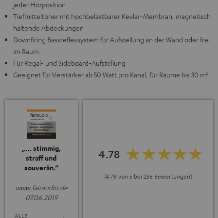
jeder Hörposition
Tiefmitteltöner mit hochbelastbarer Kevlar-Membran, magnetisch
haltende Abdeckungen
Downfiring Bassreflexsystem für Aufstellung an der Wand oder frei
im Raum
Für Regal- und Sideboard-Aufstellung
Geeignet für Verstärker ab 50 Watt pro Kanal, für Räume bis 30 m²
„… stimmig,
4.78
straff und
souverän.“
(4.78 von 5 bei 256 Bewertungen)
www.fairaudio.de
07.06.2019
ALLE