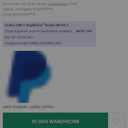
Preis pro Paar inkl. MwSt
und zzgl.
Versandkosten
14,99 €
Letzter niedrigster Preis
299,
99
€
Originalpreis
449,
99
€
1
Gratis USB-C Kopfhörer
Teufel MOVE 2
Code kopieren und im Warenkorb einlösen.
MOV-T4S
Nur für kurze Zeit
Angebot endet in
0
2
D
:
1
3
H
:
0
7
M
:
5
6
S
Jetzt shoppen, später zahlen.
IN DEN WARENKORB