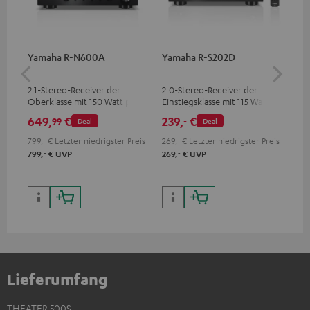
Yamaha R-N600A
Yamaha R-S202D
30
C4
2.1-Stereo-Receiver der
2.0-Stereo-Receiver der
Lau
Oberklasse mit 150 Watt pro
Einstiegsklasse mit 115 Watt
mm
Kanal an 4 Ohm (bei 1 kHz,
pro Kanal an 4 Ohm (bei 1
649,
€
239,
€
99
99
‐
Deal
Deal
0.7 % THD)
kHz, 0.7 % THD)
799,
‐
€
Letzter niedrigster Preis
269,
‐
€
Letzter niedrigster Preis
‐
‐
799,
€
UVP
269,
€
UVP
Lieferumfang
THEATER 500S