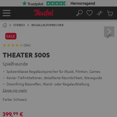
ZUM
NHALT
RINGEN
No
Abs
Startseite
Suche
Artike
im
STEREO
REGALLAUTSPRECHER
Waren
SALE
(256)
THEATER 500S
Spielfreunde
Spitzenklasse Regallautsprecher für Musik, Filmton, Games
Kevlar-Tiefmitteltöner, detaillierte Räumlichkeit, Waveguide
Downfiring Bassreflex, Wand- oder Regalaufstellung
Zeige mir mehr
Farbe:
Schwarz
399,
€
99