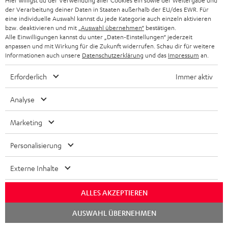
Hier willigst du der Verwendung aller Cookies ein sowie der Weitergabe und
der Verarbeitung deiner Daten in Staaten außerhalb der EU/des EWR. Für
eine individuelle Auswahl kannst du jede Kategorie auch einzeln aktivieren
8 Wochen Rückgaberecht
bzw. deaktivieren und mit
„Auswahl übernehmen“
bestätigen.
Alle Einwilligungen kannst du unter „Daten-Einstellungen“ jederzeit
anpassen und mit Wirkung für die Zukunft widerrufen. Schau dir für weitere
Kostenloser Rückversand
Informationen auch unsere
Datenschutzerklärung
und das
Impressum
an.
9 Teufel Stores
Erforderlich
Immer aktiv
Mehr als 45 Jahre Erfahrung
Analyse
Marketing
Personalisierung
Externe Inhalte
ALLES AKZEPTIEREN
Chat
AUSWAHL ÜBERNEHMEN
starten