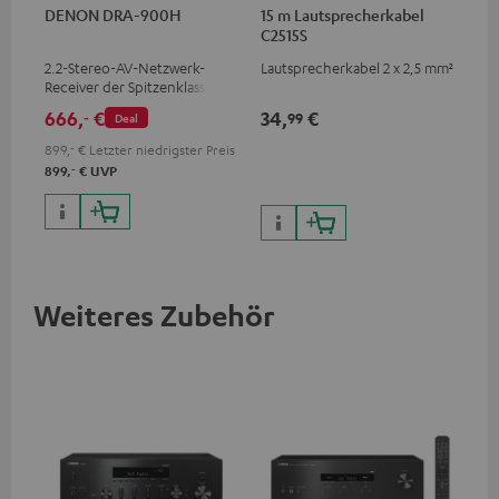
DENON DRA-900H
15 m Lautsprecherkabel
C2515S
2.2-Stereo-AV-Netzwerk-
Lautsprecherkabel 2 x 2,5 mm²
Receiver der Spitzenklasse mit
145 Watt pro Kanal an 6 Ohm,
666,
€
34,
€
‐
99
Deal
USB-Playback sowie weitere
analoge und digitale
899,
‐
€
Letzter niedrigster Preis
Eingänge, 6 HDMI-Eingänge
‐
899,
€
UVP
und 1 HDMI Ausgang mit
Unterstützung für 8K, 3D,
HDCP 2.3, HDR10+, ARC/eARC
und Dolby Vision
Weiteres Zubehör