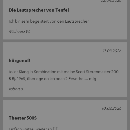
02.04.2026
Die Lautsprecher von Teufel
Ich bin sehr begeistert von den Lautsprecher
Michaela W.
11.03.2026
hörgenuß
toller Klang in Kombination mit meine Scott Stereomaster 200
B Bj. 1965, überlege ob ich noch 2 Erwerbe.... mfg
robert s.
10.03.2026
Theater 500S
Einfach Spitze ,weiter so 👍🏻