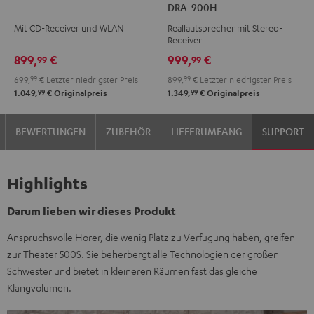
DRA-900H
KOMBO
+
Mit CD-Receiver und WLAN
Reallautsprecher mit Stereo-
2
DENON
Receiver
Schwarz
DRA-
899,
€
999,
€
99
99
900H
699,
99
€
Letzter niedrigster Preis
899,
99
€
Letzter niedrigster Preis
Schwarz
99
99
1.049,
€
Originalpreis
1.349,
€
Originalpreis
BEWERTUNGEN
ZUBEHÖR
LIEFERUMFANG
SUPPORT
Highlights
Darum lieben wir dieses Produkt
Anspruchsvolle Hörer, die wenig Platz zu Verfügung haben, greifen
zur Theater 500S. Sie beherbergt alle Technologien der großen
Schwester und bietet in kleineren Räumen fast das gleiche
Klangvolumen.