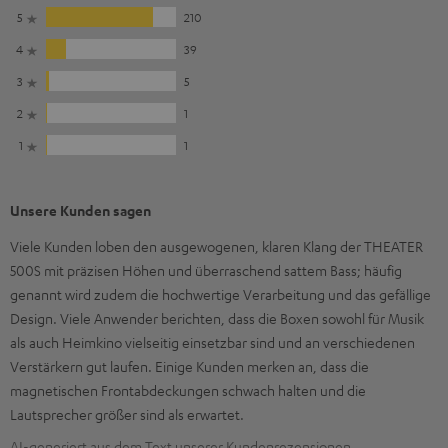
5
210
4
39
3
5
2
1
1
1
Unsere Kunden sagen
Viele Kunden loben den ausgewogenen, klaren Klang der THEATER
500S mit präzisen Höhen und überraschend sattem Bass; häufig
genannt wird zudem die hochwertige Verarbeitung und das gefällige
Design. Viele Anwender berichten, dass die Boxen sowohl für Musik
als auch Heimkino vielseitig einsetzbar sind und an verschiedenen
Verstärkern gut laufen. Einige Kunden merken an, dass die
magnetischen Frontabdeckungen schwach halten und die
Lautsprecher größer sind als erwartet.
AI-generiert aus dem Text unserer Kundenrezensionen