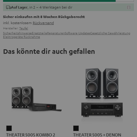
, in 2 – 4 Werktagen bei dir
Auf Lager
Sicher einkaufen mit 8 Wochen Rückgaberecht
inkl. kostenlosem
Rückversand
Hersteller:
Teufel
Sicherheitshinweise
Ersatzteile
Reparaturen
Software-Updates
Gesetzliche Gewährleistung
Elektrogeräte Rücknahme
Das könnte dir auch gefallen
THEATER
THEATER
THEATER 500S KOMBO 2
THEATER 500S + DENON
500S
500S