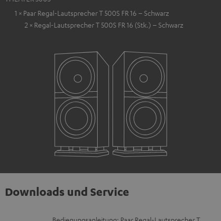
1 × Paar Regal-Lautsprecher T 500S FR 16 – Schwarz
2 × Regal-Lautsprecher T 500S FR 16 (Stk.) – Schwarz
Downloads und Service
D
Bedienungsanleitung: Paar Regal-Lautsprecher T