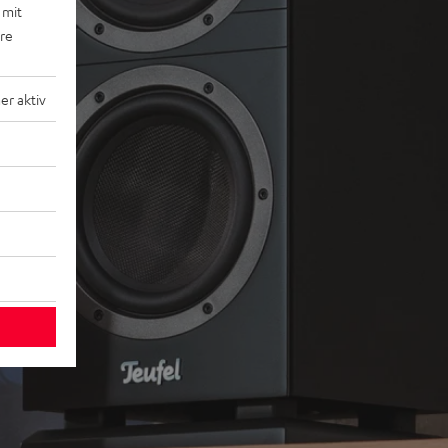
 mit
ere
r aktiv