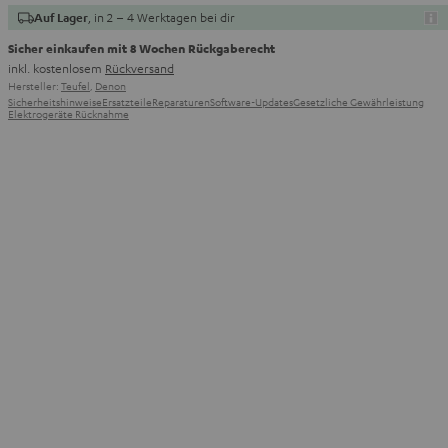
, in 2 – 4 Werktagen bei dir
Auf Lager
Sicher einkaufen mit 8 Wochen Rückgaberecht
inkl. kostenlosem
Rückversand
Hersteller:
Teufel
,
Denon
Sicherheitshinweise
Ersatzteile
Reparaturen
Software-Updates
Gesetzliche Gewährleistung
Elektrogeräte Rücknahme