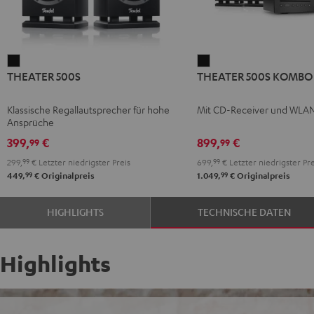
THEATER
THEATER
THEATER 500S
THEATER 500S KOMBO 
500S
500S
Schwarz
KOMBO
Klassische Regallautsprecher für hohe
Mit CD-Receiver und WLA
2
Ansprüche
Schwarz
399,
€
899,
€
99
99
299,
99
€
Letzter niedrigster Preis
699,
99
€
Letzter niedrigster Pre
99
99
449,
€
Originalpreis
1.049,
€
Originalpreis
HIGHLIGHTS
TECHNISCHE DATEN
Highlights