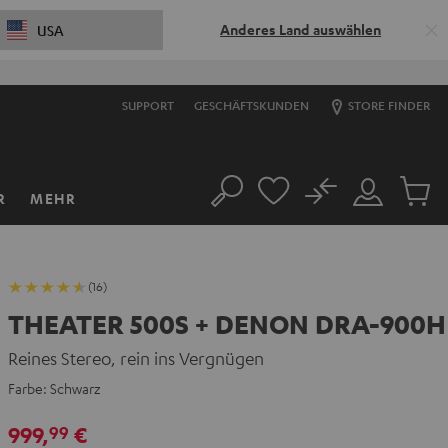
Anderes Land auswählen
USA
SUPPORT
GESCHÄFTSKUNDEN
STORE FINDER
No
R
MEHR
Suche
Mein
Artikel
Konto
im
Warenk
(16)
THEATER 500S + DENON DRA-900H
Reines Stereo, rein ins Vergnügen
Farbe:
Schwarz
999,
€
99