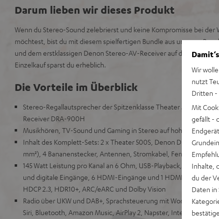
Darum lieben wir dieses Produkt
Wenn du Stereo-Sound zelebrierst und keine Kompromisse bei der 
möchtest, bist du mit diesem spielfertigen Bundle aus unseren Reg
und dem erstklassigen Denon Stereo-AV-Receiver auf der richtige
Damit‘s
Einzelkauf sparst du erheblich.
Wir wolle
nutzt Te
Die Vorteile im Überblick
Dritten -
Stereo-Regallautsprecher der Spitzenklasse Theater 500S mit 
Mit Cook
Receiver DRA-900H
gefällt 
Musikhören, TV-Sound und Gaming in Stereo auf hohem Niveau
Endgerät.
Inhalt des Komplett-Sets: 2 x Theater 500S, Denon DRA-900H, La
Grundeins
mm²), 4 Bananenstecker, Antennen, Stromkabel, Fernbedienung
Empfehlu
145 Watt Leistung pro Kanal an 6 Ohm, USB-Playback, Phono-Ein
Inhalte, 
und digitale Eingänge, 6 HDMI-Eingänge und 1 HDMI Ausgang mit
du der V
HDCP 2.3, HDR10+, ARC/eARC und Dolby Vision
Daten in
Radio über UKW und DAB+, Sprachsteuerung mit Works with Alexa
Kategori
Siri, Bluetooth, Amazon Music, AirPlay 2, Napster, Internetradio v
bestätig