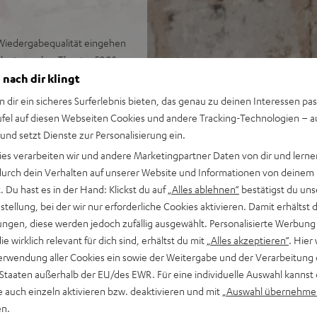
Wiedergabequalität eingehen
allautsprecher Theater 500S
n Tonspur. Gegenüber dem
 nach dir klingt
n dir ein sicheres Surferlebnis bieten, das genau zu deinen Interessen pas
ufel auf diesen Webseiten Cookies und andere Tracking-Technologien – 
 und setzt Dienste zur Personalisierung ein.
Denon Stereo-AV-Netzwerk-
ies verarbeiten wir und andere Marketingpartner Daten von dir und lernen
- durch dein Verhalten auf unserer Website und Informationen von deinem
 Du hast es in der Hand: Klickst du auf
„Alles ablehnen“
bestätigst du uns
utsprecherkabel (15 m, 2,5
tellung, bei der wir nur erforderliche Cookies aktivieren. Damit erhältst 
ngen, diese werden jedoch zufällig ausgewählt. Personalisierte Werbung
gang sowie weitere analoge
die wirklich relevant für dich sind, erhältst du mit
„Alles akzeptieren“
. Hier 
 Unterstützung für 8K, 3D,
erwendung aller Cookies ein sowie der Weitergabe und der Verarbeitung 
 Staaten außerhalb der EU/des EWR. Für eine individuelle Auswahl kannst 
, Google Assistant, Apple
e auch einzeln aktivieren bzw. deaktivieren und mit
„Auswahl übernehme
ia TuneIn, Deezer, Spotify
en.