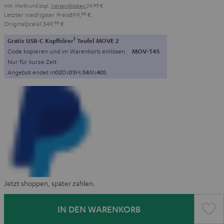
Inkl. MwSt
und zzgl.
Versandkosten
24,99 €
Letzter niedrigster Preis
899,
99
€
Originalpreis
1.349,
99
€
1
Gratis USB-C Kopfhörer
Teufel MOVE 2
Code kopieren und im Warenkorb einlösen.
MOV-T4S
Nur für kurze Zeit
Angebot endet in
0
2
D
:
0
3
H
:
3
4
M
:
3
8
S
Jetzt shoppen, später zahlen.
IN DEN WARENKORB