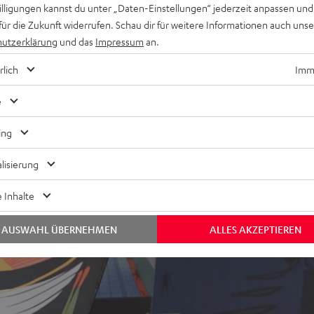
willigungen kannst du unter „Daten-Einstellungen“ jederzeit anpassen und
nsole, TV-Receiver und mehr,
für die Zukunft widerrufen. Schau dir für weitere Informationen auch uns
utzerklärung
und das
Impressum
an.
tbarer Kevlar-Membran, Time
rlich
Imme
eichnung, magnetisch
e
 jeder Hörposition,
ei im Raum
ing
lisierung
 Inhalte
AUSWAHL ÜBERNEHMEN
ALLES AKZEPTIEREN