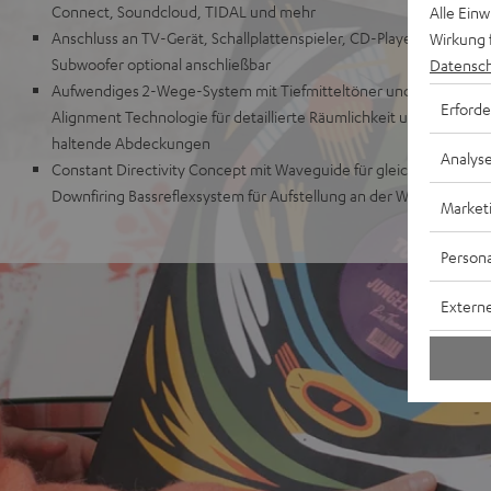
Connect, Soundcloud, TIDAL und mehr
Alle Ein
Anschluss an TV-Gerät, Schallplattenspieler, CD-Player, Spieleko
Wirkung 
Subwoofer optional anschließbar
Datensch
Aufwendiges 2-Wege-System mit Tiefmitteltöner und hochbelas
Erforde
Alignment Technologie für detaillierte Räumlichkeit und Durchz
haltende Abdeckungen
Analys
Constant Directivity Concept mit Waveguide für gleichen Klang an
Downfiring Bassreflexsystem für Aufstellung an der Wand oder fr
Market
Persona
Externe