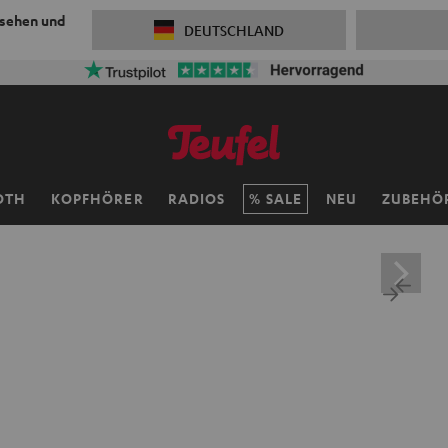
 sehen und
DEUTSCHLAND
OTH
KOPFHÖRER
RADIOS
SALE
NEU
ZUBEHÖ