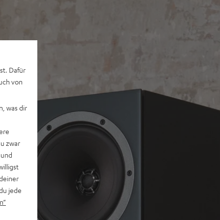
st. Dafür
auch von
, was dir
ere
du zwar
 und
willigst
deiner
du jede
n“