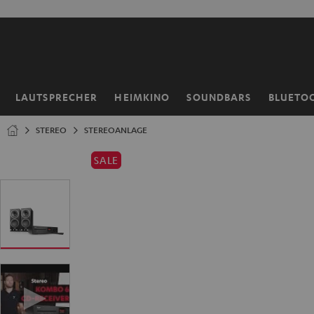
ZUM
NHALT
RINGEN
LAUTSPRECHER
HEIMKINO
SOUNDBARS
BLUETO
Startseite
STEREO
STEREOANLAGE
SALE