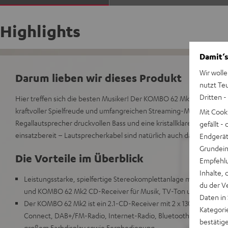
Highlights
Damit‘s
Wir wolle
Darum lieben wir dieses Produkt
nutzt Te
Dritten -
Hier treffen sich die besten Musiker! Der KOMBO 62 Mk2 Stereo-Re
kraftvoller Spielfreude und umfangreichen Streaming-Möglichkeit
Mit Cook
Regallautsprecher druckvollen Bass und eine kristallklare Auflösung li
gefällt 
einsatzbereit – Lautsprecherkabel sind natürlich auch dabei. So ma
Endgerät.
Grundeins
Die Vorteile im Überblick
Empfehlu
Inhalte, 
Leistungsstarke, spielfertige Stereokomplettanlage mit THEATER
du der V
und KOMBO 62 Mk2 CD-Receiver für Musik, TV-Ton und Games in
Daten in
Der KOMBO 62 Mk2 ist ein 2.1-CD-Receiver mit 2 x 130 Watt, HDM
Kategori
Connect, DAB+/FM-Radio, Internet-Radio, Bluetooth mit AAC, Wif
bestätig
großem Farbdisplay sowie Fernbedienung