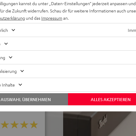
willigungen kannst du unter „Daten-Einstellungen“ jederzeit anpassen und
glich, hohe Reparier- und
für die Zukunft widerrufen. Schau dir für weitere Informationen auch uns
utzerklärung
und das
Impressum
an.
usive Lautsprecherkabel (2 x
rlich
Imme
-Bereich, aufwendiges 2-
 Tiefbass, Time Alignment
e
ing
 jeder Hörposition,
örende Resonanzen
lisierung
ei im Raum
 Inhalte
AUSWAHL ÜBERNEHMEN
ALLES AKZEPTIEREN