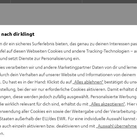
 nach dir klingt
n dir ein sicheres Surferlebnis bieten, das genau zu deinen Interessen pas
ufel auf diesen Webseiten Cookies und andere Tracking-Technologien – 
 und setzt Dienste zur Personalisierung ein.
ceiver beeindruckt mit
en, während die kompakten
ies verarbeiten wir und andere Marketingpartner Daten von dir und lernen
efern. Das Set ist direkt
- durch dein Verhalten auf unserer Website und Informationen von deinem
cht Musikhören Spaß!
 Du hast es in der Hand: Klickst du auf
„Alles ablehnen“
bestätigst du uns
tellung, bei der wir nur erforderliche Cookies aktivieren. Damit erhältst 
ngen, diese werden jedoch zufällig ausgewählt. Personalisierte Werbung
die wirklich relevant für dich sind, erhältst du mit
„Alles akzeptieren“
. Hier 
 500S Regallautsprecherpaar
erwendung aller Cookies ein sowie der Weitergabe und der Verarbeitung 
 Räumen bis 25 m²
 Staaten außerhalb der EU/des EWR. Für eine individuelle Auswahl kannst 
I ARC und CEC, Spotify
e auch einzeln aktivieren bzw. deaktivieren und mit
„Auswahl übernehme
i, LAN, USB-Playback,
en.