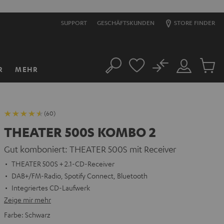
SUPPORT
GESCHÄFTSKUNDEN
STORE FINDER
No
R
MEHR
Suche
Mein
Artikel
Konto
im
Warenk
(60)
THEATER 500S KOMBO 2
Gut komboniert: THEATER 500S mit Receiver
THEATER 500S + 2.1-CD-Receiver
DAB+/FM-Radio, Spotify Connect, Bluetooth
Integriertes CD-Laufwerk
Zeige mir mehr
Farbe:
Schwarz