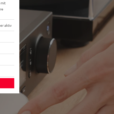
 mit
ere
r aktiv