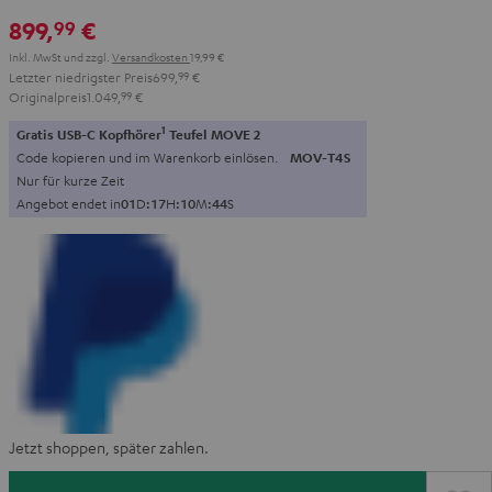
899,
€
99
Inkl. MwSt
und zzgl.
Versandkosten
19,99 €
Letzter niedrigster Preis
699,
99
€
Originalpreis
1.049,
99
€
1
Gratis USB-C Kopfhörer
Teufel MOVE 2
Code kopieren und im Warenkorb einlösen.
MOV-T4S
Nur für kurze Zeit
Angebot endet in
0
1
D
:
1
7
H
:
1
0
M
:
4
3
S
Jetzt shoppen, später zahlen.