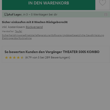
IN DEN WARENKORB
, in 3 – 5 Werktagen bei dir
Auf Lager
Sicher einkaufen mit 8 Wochen Rückgaberecht
inkl. kostenlosem
Rückversand
Hersteller:
Teufel
Sicherheitshinweise
Ersatzteile
Reparaturen
Software-Updates
Gesetzliche Gewährleistung
Elektrogeräte Rücknahme
So bewerten Kunden den Vorgänger THEATER 500S KOMBO
(4.79 von 5 bei 289 Bewertungen)