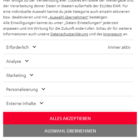
Erlebe unsere Produkte hautnah und lass dich
Hier willigst du der Verwendung aller Cookies ein sowie der Weitergabe und
o
a
c
der Verarbeitung deiner Daten in Staaten außerhalb der EU/des EWR. Für
a
persönlich im Store beraten.
eine individuelle Auswahl kannst du jede Kategorie auch einzeln aktivieren
n
t
k
Übersicht
n
bzw. deaktivieren und mit
„Auswahl übernehmen“
bestätigen.
e
Alle Einwilligungen kannst du unter „Daten-Einstellungen“ jederzeit
n
t
anpassen und mit Wirkung für die Zukunft widerrufen. Schau dir für weitere
n
a
Informationen auch unsere
Datenschutzerklärung
und das
Impressum
an.
i
h
e
Erforderlich
Immer aktiv
m
e
Analyse
Marketing
8 Wochen Rückgaberecht
Personalisierung
Kostenloser Rückversand
Externe Inhalte
9 Teufel Stores
ALLES AKZEPTIEREN
Mehr als 45 Jahre Erfahrung
Chat
AUSWAHL ÜBERNEHMEN
starten