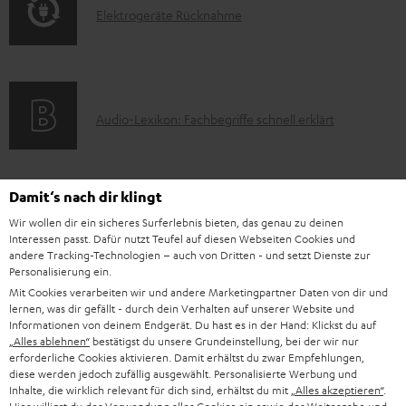
t
E
Elektrogeräte Rücknahme
r
i
e
l
m
o
r
e
a
n
l
k
t
e
a
A
Audio-Lexikon: Fachbegriffe schnell erklärt
t
i
n
d
u
r
o
z
e
d
o
n
u
n
Damit‘s nach dir klingt
i
K
Persönliche Kaufberatung
g
e
m
Wir wollen dir ein sicheres Surferlebnis bieten, das genau zu deinen
o
o
+49 (0) 30 / 217 84 212
e
n
V
Interessen passt. Dafür nutzt Teufel auf diesen Webseiten Cookies und
Mo – Fr 08:00 – 19:00 Uhr
-
n
andere Tracking-Technologien – auch von Dritten - und setzt Dienste zur
r
z
e
Sa 09:00 – 17:30 Uhr
Personalisierung ein.
L
t
ä
u
r
Sonn- und Feiertage geschlossen
Mit Cookies verarbeiten wir und andere Marketingpartner Daten von dir und
e
a
lernen, was dir gefällt - durch dein Verhalten auf unserer Website und
t
Teufel Support
r
s
Informationen von deinem Endgerät. Du hast es in der Hand: Klickst du auf
x
k
e
Häufige Fragen
„Alles ablehnen“
bestätigst du unsere Grundeinstellung, bei der wir nur
G
a
erforderliche Cookies aktivieren. Damit erhältst du zwar Empfehlungen,
i
Kontakt
t
R
a
n
diese werden jedoch zufällig ausgewählt. Personalisierte Werbung und
Store Finder
k
d
Inhalte, die wirklich relevant für dich sind, erhältst du mit
„Alles akzeptieren“
.
ü
r
d