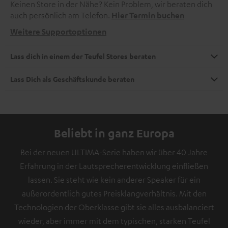
Keinen Store in der Nähe? Kein Problem, wir beraten dich
auch persönlich am Telefon.
Hier Termin buchen
Weitere Supportoptionen
Lass dich in einem der Teufel Stores beraten
Lass Dich als Geschäftskunde beraten
Beliebt in ganz Europa
Bei der neuen ULTIMA-Serie haben wir über 40 Jahre
Erfahrung in der Lautsprecherentwicklung einfließen
lassen. Sie steht wie kein anderer Speaker für ein
außerordentlich gutes Preisklangverhältnis. Mit den
Technologien der Oberklasse gibt sie alles ausbalanciert
wieder, aber immer mit dem typischen, starken Teufel