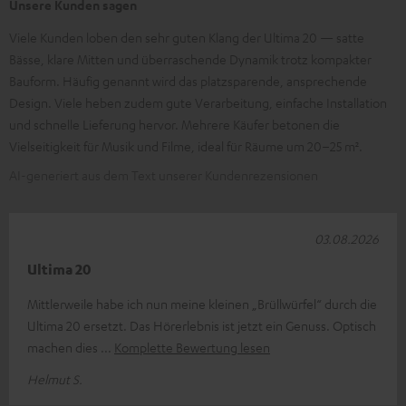
Unsere Kunden sagen
Viele Kunden loben den sehr guten Klang der Ultima 20 — satte
Bässe, klare Mitten und überraschende Dynamik trotz kompakter
Bauform. Häufig genannt wird das platzsparende, ansprechende
Design. Viele heben zudem gute Verarbeitung, einfache Installation
und schnelle Lieferung hervor. Mehrere Käufer betonen die
Vielseitigkeit für Musik und Filme, ideal für Räume um 20–25 m².
AI-generiert aus dem Text unserer Kundenrezensionen
03.08.2026
Ultima 20
Mittlerweile habe ich nun meine kleinen „Brüllwürfel“ durch die
Ultima 20 ersetzt. Das Hörerlebnis ist jetzt ein Genuss. Optisch
machen dies
Komplette Bewertung lesen
Helmut S.