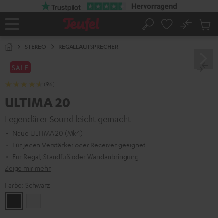
ZUM
NHALT
RINGEN
No
Abs
Startseite
Suche
Artike
im
STEREO
REGALLAUTSPRECHER
Waren
SALE
(96)
ULTIMA 20
Legendärer Sound leicht gemacht
Neue ULTIMA 20 (Mk4)
Für jeden Verstärker oder Receiver geeignet
Für Regal, Standfuß oder Wandanbringung
Zeige mir mehr
Farbe:
Schwarz
Schwarz
Weiß