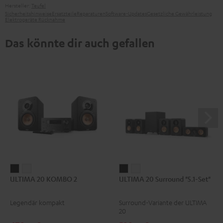
Hersteller:
Teufel
Sicherheitshinweise
Ersatzteile
Reparaturen
Software-Updates
Gesetzliche Gewährleistung
Elektrogeräte Rücknahme
Das könnte dir auch gefallen
ULTIMA
ULTIMA
ULTIMA
ULTIMA
ULTIMA 20 KOMBO 2
ULTIMA 20 Surround "5.1-Set"
20
20
20
20
KOMBO
KOMBO
Surround
Surround
Legendär kompakt
Surround-Variante der ULTIMA
2
2
"5.1-
"5.1-
20
Schwarz
Weiß
Set"
Set"