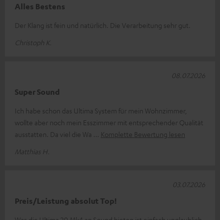
Alles Bestens
Der Klang ist fein und natürlich. Die Verarbeitung sehr gut.
Christoph K.
08.07.2026
Super Sound
Ich habe schon das Ultima System für mein Wohnzimmer,
wollte aber noch mein Esszimmer mit entsprechender Qualität
ausstatten. Da viel die Wa
Komplette Bewertung lesen
Matthias H.
03.07.2026
Preis/Leistung absolut Top!
Was die Ultima 20 Mk4 an Sound bieten ist einfach unglaublich