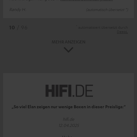
Randy H.
(automatisch übersetzt *)
*
10
/ 96
automatisiert übersetzt durch
DeepL
MEHR ANZEIGEN
„So viel Elan zeigen nur wenige Boxen in dieser Preisliga:“
hifi.de
12.04.2025
Mehr...