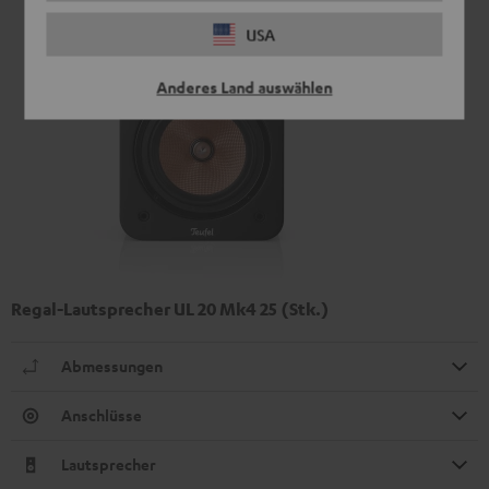
USA
Anderes Land auswählen
Regal-Lautsprecher UL 20 Mk4 25 (Stk.)
Abmessungen
Anschlüsse
Lautsprecher