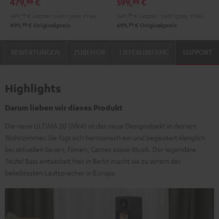
479,
€
599,
€
99
99
Schwarz
Weiß
449,
99
€
Letzter niedrigster Preis
549,
99
€
Letzter niedrigster Preis
99
99
499,
€
Originalpreis
699,
€
Originalpreis
BEWERTUNGEN
ZUBEHÖR
LIEFERUMFANG
SUPPORT
Highlights
Darum lieben wir dieses Produkt
Die neue ULTIMA 20 (Mk4) ist das neue Designobjekt in deinem
Wohnzimmer. Sie fügt sich harmonisch ein und begeistert klanglich
bei aktuellen Serien, Filmen, Games sowie Musik. Der legendäre
Teufel Bass entwickelt hier in Berlin macht sie zu einem der
beliebtesten Lautsprecher in Europa.