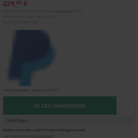
229,
€
99
Preis pro Paar inkl. MwSt
und zzgl.
Versandkosten
14,99 €
Letzter niedrigster Preis
179,
99
€
Originalpreis
249,
99
€
Jetzt shoppen, später zahlen.
IN DEN WARENKORB
Auf Lager
Sicher einkaufen mit 8 Wochen Rückgaberecht
inkl. kostenlosem
Rückversand