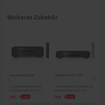
Weiteres Zubehör
Yamaha R-S202D
YAMAHA CD-S303
Ya
2.0-Stereo-Receiver der
Hochwertiger CD-Player mit
2.1
Einstiegsklasse mit 115 Watt
beeindruckendem Sound und
Obe
pro Kanal an 4 Ohm (bei 1
wertiger Verarbeitung
Kan
239,
€
319,
€
64
‐
‐
Deal
Deal
kHz, 0.7 % THD)
0.7
269,
‐
€
Letzter niedrigster Preis
379,
‐
€
Letzter niedrigster Preis
799