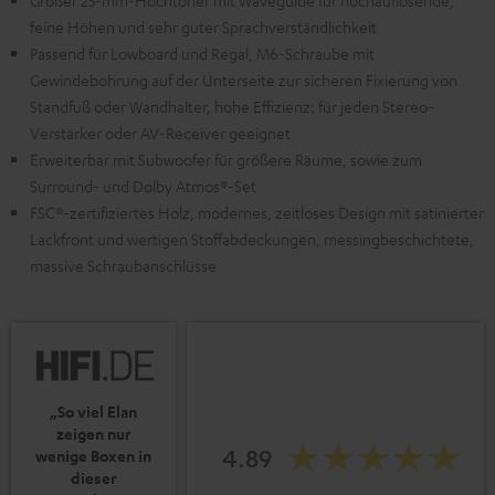
Großer 25-mm-Hochtöner mit Waveguide für hochauflösende,
feine Höhen und sehr guter Sprachverständlichkeit
Passend für Lowboard und Regal, M6-Schraube mit
Gewindebohrung auf der Unterseite zur sicheren Fixierung von
Standfuß oder Wandhalter, hohe Effizienz: für jeden Stereo-
Verstärker oder AV-Receiver geeignet
Erweiterbar mit Subwoofer für größere Räume, sowie zum
Surround- und Dolby Atmos®-Set
FSC®-zertifiziertes Holz, modernes, zeitloses Design mit satinierter
Lackfront und wertigen Stoffabdeckungen, messingbeschichtete,
massive Schraubanschlüsse
„So viel Elan
zeigen nur
4.89
wenige Boxen in
dieser