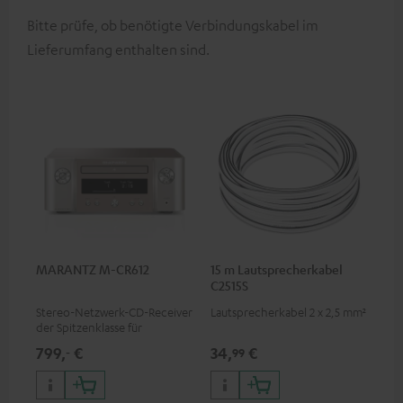
Bitte prüfe, ob benötigte Verbindungskabel im
Lieferumfang enthalten sind.
MARANTZ M-CR612
15 m Lautsprecherkabel
C2515S
Stereo-Netzwerk-CD-Receiver
Lautsprecherkabel 2 x 2,5 mm²
der Spitzenklasse für
Kompaktlautsprecher und
799,
€
34,
€
‐
99
kleinere Räume