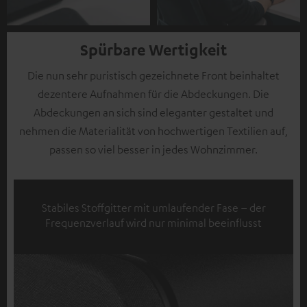
Spürbare Wertigkeit
Die nun sehr puristisch gezeichnete Front beinhaltet
dezentere Aufnahmen für die Abdeckungen. Die
Abdeckungen an sich sind eleganter gestaltet und
nehmen die Materialität von hochwertigen Textilien auf,
passen so viel besser in jedes Wohnzimmer.
Stabiles Stoffgitter mit umlaufender Fase – der
Frequenzverlauf wird nur minimal beeinflusst