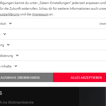
willigungen kannst du unter „Daten-Einstellungen“ jederzeit anpassen und
für die Zukunft widerrufen. Schau dir für weitere Informationen auch uns
utzerklärung
und das
Impressum
an.
rlich
Imme
e
ing
lisierung
 Inhalte
AUSWAHL ÜBERNEHMEN
ALLES AKZEPTIEREN
s
ach ins Wohnambiente