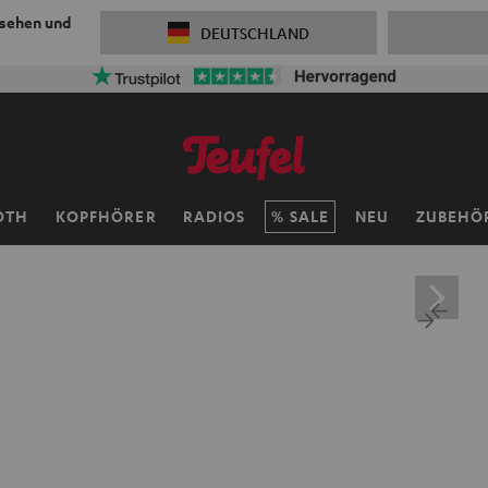
 sehen und
DEUTSCHLAND
OTH
KOPFHÖRER
RADIOS
SALE
NEU
ZUBEHÖ