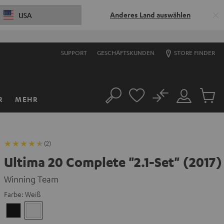
Anderes Land auswählen
USA
SUPPORT
GESCHÄFTSKUNDEN
STORE FINDER
No
R
MEHR
Suche
Mein
Artikel
Konto
im
Warenk
(2)
Ultima 20 Complete "2.1-Set" (2017)
Winning Team
Farbe:
Weiß
Schwarz
Weiß