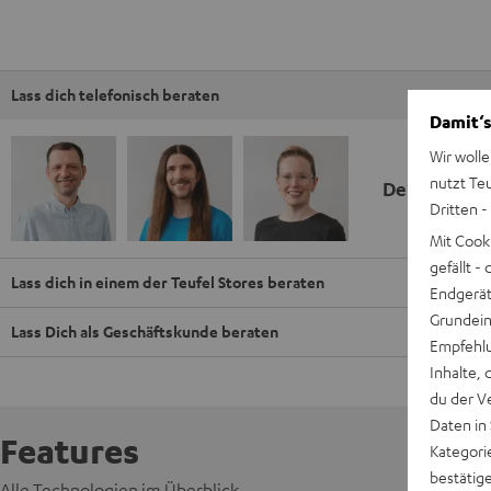
Lass dich telefonisch beraten
Damit‘s
Wir wolle
nutzt Te
Deine Kauf
Dritten -
Mit Cook
gefällt 
Lass dich in einem der Teufel Stores beraten
Endgerät.
Grundeins
Lass Dich als Geschäftskunde beraten
Empfehlu
Inhalte, 
du der V
Daten in
Features
Kategori
bestätig
Alle Technologien im Überblick