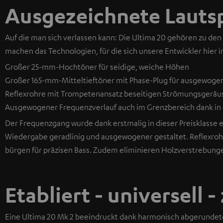
Ausgezeichnete Lauts
Auf die man sich verlassen kann: Die Ultima 20 gehören zu den
machen das Technologien, für die sich unsere Entwickler hier i
Großer 25-mm-Hochtöner für seidige, weiche Höhen
Großer 165-mm-Mitteltieftöner mit Phase-Plug für ausgewogen
Reflexrohre mit Trompetenansatz beseitigen Strömungsgeräusc
Ausgewogener Frequenzverlauf auch im Grenzbereich dank in d
Der Frequenzgang wurde dank erstmalig in dieser Preisklasse e
Wiedergabe geradlinig und ausgewogener gestaltet. Reflexr
bürgen für präzisen Bass. Zudem eliminieren Holzverstrebung
Etabliert - universell -
Eine Ultima 20 Mk 2 beeindruckt dank harmonisch abgerundet