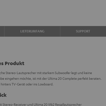
LIEFERUMFANG
SUPPORT
es Produkt
sche Stereo-Lautsprecher mit starkem Subwoofer legt und keine
e eingehen möchte, ist mit der Ultima 20 Complete perfekt beraten.
 hinters TV-Gerät oder ins Lowboard.
ick
mit Stereo-Receiver und Ultima 20 Mk2 Regallautsprecher