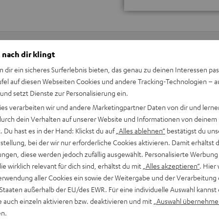
 nach dir klingt
n dir ein sicheres Surferlebnis bieten, das genau zu deinen Interessen pas
Keinen Store in der Nähe? Kein Problem,
ufel auf diesen Webseiten Cookies und andere Tracking-Technologien – 
beratung
beraten dich auch persönlich am Telefo
 und setzt Dienste zur Personalisierung ein.
Hier Termin buchen
ies verarbeiten wir und andere Marketingpartner Daten von dir und lernen
- durch dein Verhalten auf unserer Website und Informationen von deinem
 Du hast es in der Hand: Klickst du auf
„Alles ablehnen“
bestätigst du uns
tellung, bei der wir nur erforderliche Cookies aktivieren. Damit erhältst 
ngen, diese werden jedoch zufällig ausgewählt. Personalisierte Werbung
die wirklich relevant für dich sind, erhältst du mit
„Alles akzeptieren“
. Hier 
erwendung aller Cookies ein sowie der Weitergabe und der Verarbeitung 
 Staaten außerhalb der EU/des EWR. Für eine individuelle Auswahl kannst 
e auch einzeln aktivieren bzw. deaktivieren und mit
„Auswahl übernehme
en.