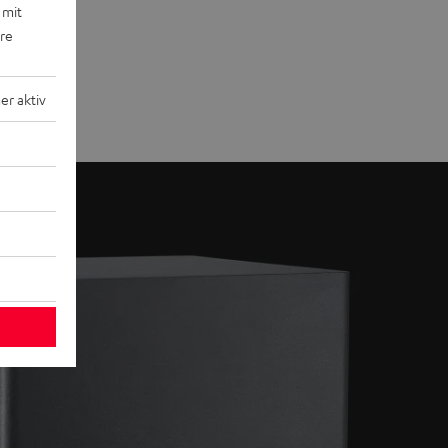
 mit
ere
r aktiv