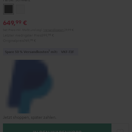
Schwarz
Weiß
649,
€
99
Set-Preis inkl. MwSt
und zzgl.
Versandkosten
29,99 €
Letzter niedrigster Preis
599,
99
€
Originalpreis
749,
99
€
1
Spare 50 % Versandkosten
mit:
VKF-72F
Jetzt shoppen, später zahlen.