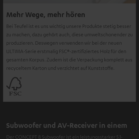
Mehr Wege, mehr hören
Bei Teufel ist es uns wichtig unsere Produkte stetig besser
zu machen, dazu gehört auch, diese umweltschonender zu
produzieren. Deswegen verwenden wir bei der neuen
ULTIMA-Serie erstmalig FSC®-zertifiziertes Holz für den
gesamten Korpus. Zudem ist die Verpackung komplett aus
recyceltem Karton und verzichtet auf Kunststoffe.
Subwoofer und AV-Receiver in einem
Der CONCEPT 8 Subwoofer ist ein leistungsstarker 5.1-