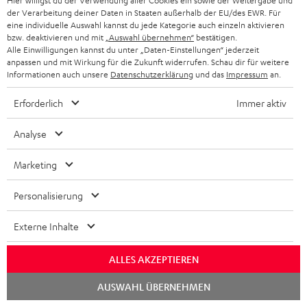
Hier willigst du der Verwendung aller Cookies ein sowie der Weitergabe und
der Verarbeitung deiner Daten in Staaten außerhalb der EU/des EWR. Für
eine individuelle Auswahl kannst du jede Kategorie auch einzeln aktivieren
bzw. deaktivieren und mit
„Auswahl übernehmen“
bestätigen.
Alle Einwilligungen kannst du unter „Daten-Einstellungen“ jederzeit
anpassen und mit Wirkung für die Zukunft widerrufen. Schau dir für weitere
Informationen auch unsere
Datenschutzerklärung
und das
Impressum
an.
High-Speed HDMI® Kabel
Erforderlich
Immer aktiv
mit Ethernet
Highspeed HDMI-Kabel
Analyse
unterstützt aktuelle Standards
wie z.B. 4K 50/60p und 4K 3D
16,
€
99
Marketing
Personalisierung
Externe Inhalte
Weiteres Zubehör
ALLES AKZEPTIEREN
Chat
AUSWAHL ÜBERNEHMEN
starten