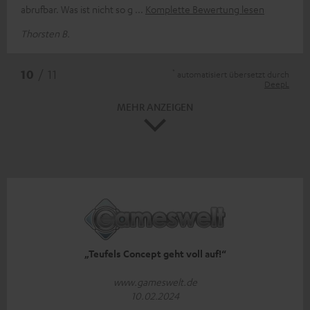
abrufbar. Was ist nicht so g
Komplette Bewertung lesen
Thorsten B.
*
10
/ 11
automatisiert übersetzt durch
DeepL
MEHR ANZEIGEN
„Teufels Concept geht voll auf!“
www.gameswelt.de
10.02.2024