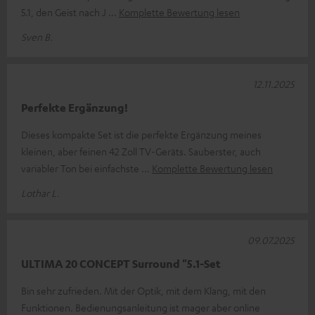
5.1, den Geist nach J
Komplette Bewertung lesen
Sven B.
12.11.2025
Perfekte Ergänzung!
Dieses kompakte Set ist die perfekte Ergänzung meines
kleinen, aber feinen 42 Zoll TV-Geräts. Sauberster, auch
variabler Ton bei einfachste
Komplette Bewertung lesen
Lothar L.
09.07.2025
ULTIMA 20 CONCEPT Surround "5.1-Set
Bin sehr zufrieden. Mit der Optik, mit dem Klang, mit den
Funktionen. Bedienungsanleitung ist mager aber online