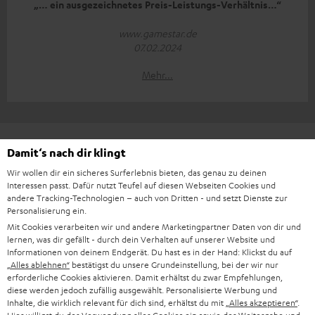
„… ein ausgezeichnetes Preis-Leistungs-Verhältnis…“
www.gamestar.de
07.02.2024
Mehr...
Zubehör
Damit‘s nach dir klingt
Wir wollen dir ein sicheres Surferlebnis bieten, das genau zu deinen
Interessen passt. Dafür nutzt Teufel auf diesen Webseiten Cookies und
Notwendiges Zubehör
andere Tracking-Technologien – auch von Dritten - und setzt Dienste zur
Personalisierung ein.
Bitte prüfe, ob benötigte Verbindungskabel im
Mit Cookies verarbeiten wir und andere Marketingpartner Daten von dir und
lernen, was dir gefällt - durch dein Verhalten auf unserer Website und
Lieferumfang enthalten sind.
Informationen von deinem Endgerät. Du hast es in der Hand: Klickst du auf
„Alles ablehnen“
bestätigst du unsere Grundeinstellung, bei der wir nur
erforderliche Cookies aktivieren. Damit erhältst du zwar Empfehlungen,
diese werden jedoch zufällig ausgewählt. Personalisierte Werbung und
Inhalte, die wirklich relevant für dich sind, erhältst du mit
„Alles akzeptieren“
.