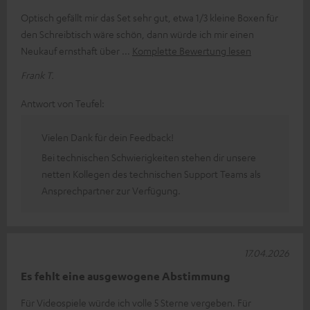
Optisch gefällt mir das Set sehr gut, etwa 1/3 kleine Boxen für
den Schreibtisch wäre schön, dann würde ich mir einen
Neukauf ernsthaft über
Komplette Bewertung lesen
Frank T.
Antwort von Teufel:
Vielen Dank für dein Feedback!
Bei technischen Schwierigkeiten stehen dir unsere
netten Kollegen des technischen Support Teams als
Ansprechpartner zur Verfügung.
17.04.2026
Es fehlt eine ausgewogene Abstimmung
Für Videospiele würde ich volle 5 Sterne vergeben. Für