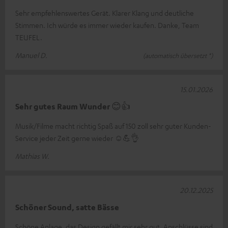
Sehr empfehlenswertes Gerät. Klarer Klang und deutliche
Stimmen. Ich würde es immer wieder kaufen. Danke, Team
TEUFEL.
Manuel D.
(automatisch übersetzt *)
15.01.2026
Sehr gutes Raum Wunder 😊👍
Musik/Filme macht richtig Spaß auf 150 zoll sehr guter Kunden-
Service jeder Zeit gerne wieder ☺️💪👌
Mathias W.
20.12.2025
Schöner Sound, satte Bässe
Schöne Anlage, das Design gefällt mir sehr gut. Anschlüsse sind