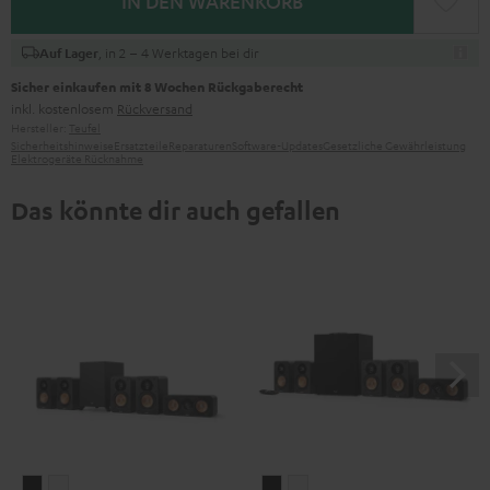
IN DEN WARENKORB
, in 2 – 4 Werktagen bei dir
Auf Lager
Sicher einkaufen mit 8 Wochen Rückgaberecht
inkl. kostenlosem
Rückversand
Hersteller:
Teufel
Sicherheitshinweise
Ersatzteile
Reparaturen
Software-Updates
Gesetzliche Gewährleistung
Elektrogeräte Rücknahme
Das könnte dir auch gefallen
ULTIMA
ULTIMA
ULTIMA
ULTIMA