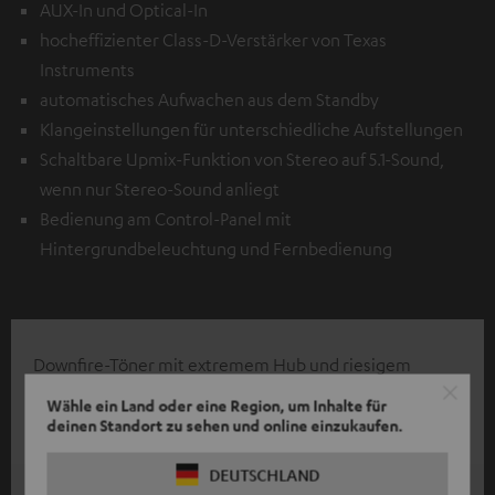
AUX-In und Optical-In
hocheffizienter Class-D-Verstärker von Texas
Instruments
automatisches Aufwachen aus dem Standby
Klangeinstellungen für unterschiedliche Aufstellungen
Schaltbare Upmix-Funktion von Stereo auf 5.1-Sound,
wenn nur Stereo-Sound anliegt
Bedienung am Control-Panel mit
Hintergrundbeleuchtung und Fernbedienung
Downfire-Töner mit extremem Hub und riesigem
Bassreflexkanal verhindert Strömungsgeräuche auch
Wähle ein Land oder eine Region, um Inhalte für
bei hohen Pegeln
deinen Standort zu sehen und online einzukaufen.
DEUTSCHLAND