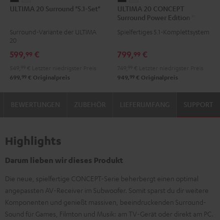
ULTIMA 20 Surround "5.1-Set"
ULTIMA 20 CONCEPT
20
20
20
20
Surround Power Edition "5.1-
Surround
Surround
CONCEPT
CONCEPT
Set"
Surround-Variante der ULTIMA
Spielfertiges 5.1-Komplettsystem
"5.1-
"5.1-
Surround
Surround
20
Set"
Set"
Power
Power
599,
€
799,
€
99
99
Schwarz
Weiß
Edition
Edition
549,
99
€
Letzter niedrigster Preis
749,
99
€
Letzter niedrigster Preis
"5.1-
"5.1-
99
99
699,
€
Originalpreis
949,
€
Originalpreis
Set"
Set"
Schwarz
Weiß
BEWERTUNGEN
ZUBEHÖR
LIEFERUMFANG
SUPPORT
Highlights
Darum lieben wir dieses Produkt
Die neue, spielfertige CONCEPT-Serie beherbergt einen optimal
angepassten AV-Receiver im Subwoofer. Somit sparst du dir weitere
Komponenten und genießt massiven, beeindruckenden Surround-
Sound für Games, Filmton und Musik: am TV-Gerät oder direkt am PC.