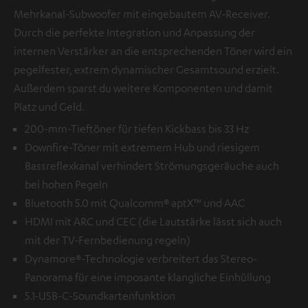
Mehrkanal-Subwoofer mit eingebautem AV-Receiver.
Durch die perfekte Integration und Anpassung der
internen Verstärker an die entsprechenden Töner wird ein
pegelfester, extrem dynamischer Gesamtsound erzielt.
Außerdem sparst du weitere Komponenten und damit
Platz und Geld.
200-mm-Tieftöner für tiefen Kickbass bis 33 Hz
Downfire-Töner mit extremem Hub und riesigem
Bassreflexkanal verhindert Strömungsgeräuche auch
bei hohen Pegeln
Bluetooth 5.0 mit Qualcomm® aptX™ und AAC
HDMI mit ARC und CEC (die Lautstärke lässt sich auch
mit der TV-Fernbedienung regeln)
Dynamore®-Technologie verbreitert das Stereo-
Panorama für eine imposante klangliche Einhüllung
5.1-USB-C-Soundkartenfunktion