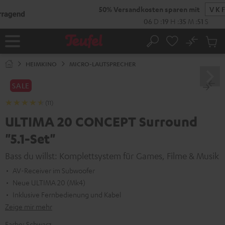
ZUM
NHALT
RINGEN
No
Abs
Startseite
Suche
Artike
im
HEIMKINO
MICRO-LAUTSPRECHER
Waren
SALE
(11)
ULTIMA 20 CONCEPT Surround
"5.1-Set"
Bass du willst: Komplettsystem für Games, Filme & Musik
AV-Receiver im Subwoofer
Neue ULTIMA 20 (Mk4)
Inklusive Fernbedienung und Kabel
Zeige mir mehr
Farbe:
Schwarz