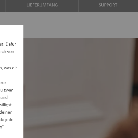
LIEFERUMFANG
SUPPORT
1.2"
"5.1.2"
Atmos"5.1.2"
Atmos"5.1.2"
Schwarz
Weiß
st. Dafür
auch von
, was dir
ere
du zwar
 und
willigst
deiner
du jede
n“