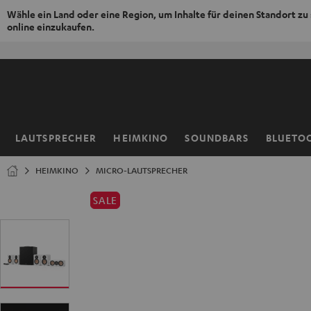
Wähle ein Land oder eine Region, um Inhalte für deinen Standort zu
online einzukaufen.
ZUM
NHALT
RINGEN
LAUTSPRECHER
HEIMKINO
SOUNDBARS
BLUETO
Startseite
HEIMKINO
MICRO-LAUTSPRECHER
SALE