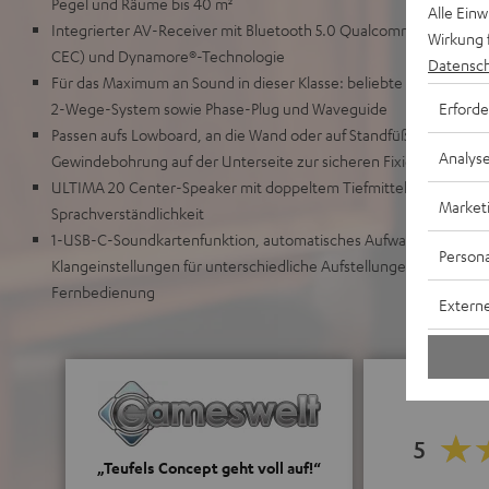
Pegel und Räume bis 40 m²
Alle Ein
Integrierter AV-Receiver mit Bluetooth 5.0 Qualcomm® aptX™ u
Wirkung 
CEC) und Dynamore®-Technologie
Datensch
Für das Maximum an Sound in dieser Klasse: beliebte ULTIMA 20 
Erforde
2-Wege-System sowie Phase-Plug und Waveguide
Passen aufs Lowboard, an die Wand oder auf Standfüße (AC 7001 
Analys
Gewindebohrung auf der Unterseite zur sicheren Fixierung von 
ULTIMA 20 Center-Speaker mit doppeltem Tiefmitteltöner und Ph
Market
Sprachverständlichkeit
1-USB-C-Soundkartenfunktion, automatisches Aufwachen aus de
Persona
Klangeinstellungen für unterschiedliche Aufstellungen, inklusive
Fernbedienung
Externe
5
„Teufels Concept geht voll auf!“