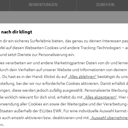
BEWERTUNGEN
ZUBEHÖR
Schwarz
Weiß
Atmos"5.
Atmos
Schwarz
Weiß
 nach dir klingt
n dir ein sicheres Surferlebnis bieten, das genau zu deinen Interessen pas
ufel auf diesen Webseiten Cookies und andere Tracking-Technologien – 
 und setzt Dienste zur Personalisierung ein.
ies verarbeiten wir und andere Marketingpartner Daten von dir und lernen
gepassten AV-Receiver im
- durch dein Verhalten auf unserer Website und Informationen von deinem
massiven, beeindruckenden
 Du hast es in der Hand: Klickst du auf
„Alles ablehnen“
bestätigst du uns
rekt am PC.
tellung, bei der wir nur erforderliche Cookies aktivieren. Damit erhältst 
ngen, diese werden jedoch zufällig ausgewählt. Personalisierte Werbung
die wirklich relevant für dich sind, erhältst du mit
„Alles akzeptieren“
. Hier 
 Games, Filmton und Musik
erwendung aller Cookies ein sowie der Weitergabe und der Verarbeitung 
 eine ausgewogene,
 Staaten außerhalb der EU/des EWR. Für eine individuelle Auswahl kannst 
e auch einzeln aktivieren bzw. deaktivieren und mit
„Auswahl übernehme
ass bis 22 Hz, sehr hohe
en.