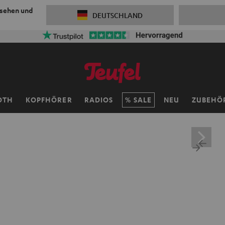
 sehen und
DEUTSCHLAND
OTH
KOPFHÖRER
RADIOS
SALE
NEU
ZUBEHÖ