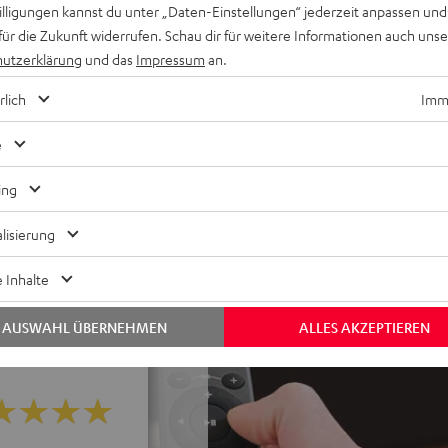
willigungen kannst du unter „Daten-Einstellungen“ jederzeit anpassen und
nd AAC sowie HDMI (ARC,
für die Zukunft widerrufen. Schau dir für weitere Informationen auch uns
utzerklärung
und das
Impressum
an.
(Mk4) Regallautsprecher mit
rlich
Imme
SP 2), M6-Schraube mit
e
Standfuß oder Wandhalter
ase-Plug für eine sehr gute
ing
m Standby,
lisierung
 25 m Lautsprecherkabel und
 Inhalte
AUSWAHL ÜBERNEHMEN
ALLES AKZEPTIEREN