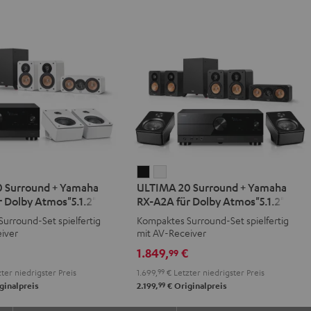
IMA
ULTIMA
ULTIMA
 Surround + Yamaha
ULTIMA 20 Surround + Yamaha
20
20
 Dolby Atmos"5.1.2"
RX-A2A für Dolby Atmos"5.1.2"
d
ound
Surround
Surround
urround-Set spielfertig
Kompaktes Surround-Set spielfertig
+
+
iver
mit AV-Receiver
aha
Yamaha
Yamaha
€
1.849,
€
99
RX-
RX-
ter niedrigster Preis
1.699,
99
€
Letzter niedrigster Preis
A2A
A2A
99
ginalpreis
2.199,
€
Originalpreis
für
für
y
Dolby
Dolby