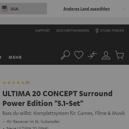
Anderes Land auswählen
USA
SUPPORT
GESCHÄFTSKUNDEN
STORE FINDER
No
R
MEHR
Suche
Mein
Artikel
Konto
im
Warenk
(7)
ULTIMA 20 CONCEPT Surround
Power Edition "5.1-Set"
Bass du willst: Komplettsystem für Games, Filme & Musik
AV-Receiver im XL-Subwoofer
Neue ULTIMA 20 (Mk4)