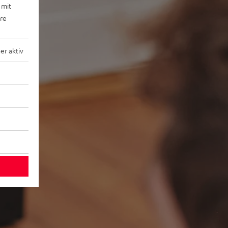
 mit
ere
r aktiv