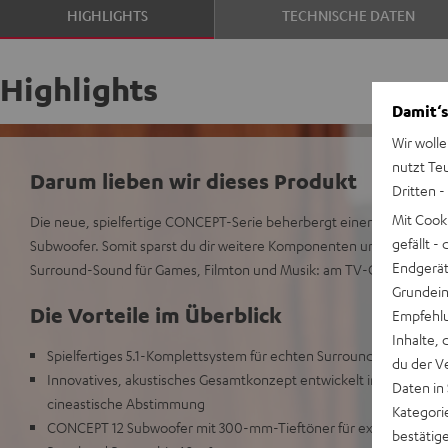
HIGHLIGHTS
TECHNISCHE DATEN
Highlights
Damit‘s
Wir wolle
nutzt Te
Darum lieben wir dieses Produkt
Dritten -
Mit Cook
Die neue, spielfertige CONCEPT-Serie beherbergt einen optimal an
gefällt 
Subwoofer. Somit sparst du dir weitere Komponenten und genießt 
Endgerät.
Surround-Sound für Games, Filmton und Musik: am TV-Gerät oder di
Grundeins
Die Vorteile im Überblick
Empfehlu
Inhalte, 
Spielfertiges 5.1-Komplettsystem für echten Surround-Sound bei
du der V
Innovatives, akustisches Gesamtkonzept entwickelt in Berlin für
Daten in
cineastische Abstimmung
Kategori
CONCEPT 12 Subwoofer mit 300-mm-Tieftöner für extrem tiefen B
bestätig