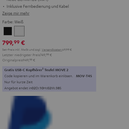
Inklusive Fernbedienung und Kabel
Zeige mir mehr
Farbe:
Weiß
Schwarz
Weiß
799,
€
99
Set-Preis inkl. MwSt
und zzgl.
Versandkosten
69,99 €
Letzter niedrigster Preis
749,
99
€
Originalpreis
949,
99
€
1
Gratis USB-C Kopfhörer
Teufel MOVE 2
Code kopieren und im Warenkorb einlösen.
MOV-T4S
Nur für kurze Zeit
Angebot endet in
0
2
D
:
1
0
H
:
0
2
M
:
3
7
S