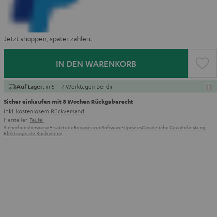
Jetzt shoppen, später zahlen.
IN DEN WARENKORB
, in 5 – 7 Werktagen bei dir
Auf Lager
Sicher einkaufen mit 8 Wochen Rückgaberecht
inkl. kostenlosem
Rückversand
Hersteller:
Teufel
Sicherheitshinweise
Ersatzteile
Reparaturen
Software-Updates
Gesetzliche Gewährleistung
Elektrogeräte Rücknahme