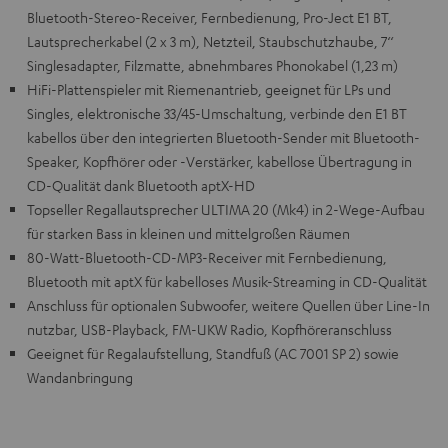
Bluetooth-Stereo-Receiver, Fernbedienung, Pro-Ject E1 BT,
Lautsprecherkabel (2 x 3 m), Netzteil, Staubschutzhaube, 7‘‘
Singlesadapter, Filzmatte, abnehmbares Phonokabel (1,23 m)
HiFi-Plattenspieler mit Riemenantrieb, geeignet für LPs und
Singles, elektronische 33/45-Umschaltung, verbinde den E1 BT
kabellos über den integrierten Bluetooth-Sender mit Bluetooth-
Speaker, Kopfhörer oder -Verstärker, kabellose Übertragung in
CD-Qualität dank Bluetooth aptX-HD
Topseller Regallautsprecher ULTIMA 20 (Mk4) in 2-Wege-Aufbau
für starken Bass in kleinen und mittelgroßen Räumen
80-Watt-Bluetooth-CD-MP3-Receiver mit Fernbedienung,
Bluetooth mit aptX für kabelloses Musik-Streaming in CD-Qualität
Anschluss für optionalen Subwoofer, weitere Quellen über Line-In
nutzbar, USB-Playback, FM-UKW Radio, Kopfhöreranschluss
Geeignet für Regalaufstellung, Standfuß (AC 7001 SP 2) sowie
Wandanbringung