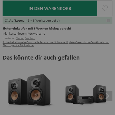
IN DEN WARENKORB
, in 3 – 5 Werktagen bei dir
Auf Lager
Sicher einkaufen mit 8 Wochen Rückgaberecht
inkl. kostenlosem
Rückversand
Hersteller:
Teufel
,
Pro-Ject
Sicherheitshinweise
Ersatzteile
Reparaturen
Software-Updates
Gesetzliche Gewährleistung
Elektrogeräte Rücknahme
Das könnte dir auch gefallen