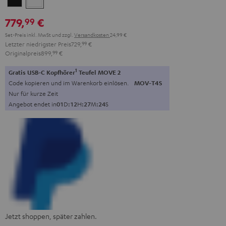
779,
€
99
Set-Preis inkl. MwSt
und zzgl.
Versandkosten
24,99 €
Letzter niedrigster Preis
729,
99
€
Originalpreis
899,
99
€
1
Gratis USB-C Kopfhörer
Teufel MOVE 2
Code kopieren und im Warenkorb einlösen.
MOV-T4S
Nur für kurze Zeit
Angebot endet in
0
1
D
:
1
2
H
:
2
7
M
:
2
3
S
Jetzt shoppen, später zahlen.