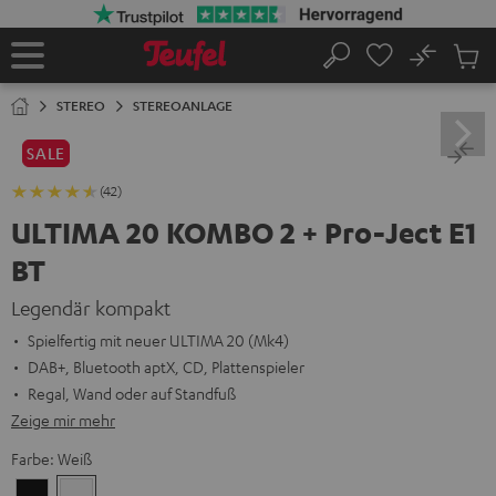
ZUM
NHALT
RINGEN
No
Abs
Startseite
Suche
Artike
im
STEREO
STEREOANLAGE
Waren
SALE
(42)
ULTIMA 20 KOMBO 2 + Pro-Ject E1
BT
Legendär kompakt
Spielfertig mit neuer ULTIMA 20 (Mk4)
DAB+, Bluetooth aptX, CD, Plattenspieler
Regal, Wand oder auf Standfuß
Zeige mir mehr
Farbe:
Weiß
Schwarz
Weiß