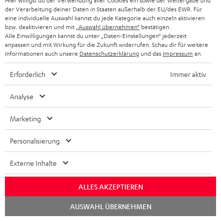
Hier willigst du der Verwendung aller Cookies ein sowie der Weitergabe und
der Verarbeitung deiner Daten in Staaten außerhalb der EU/des EWR. Für
Plattenspieler etwas zu
Komplette Bewertung lesen
eine individuelle Auswahl kannst du jede Kategorie auch einzeln aktivieren
bzw. deaktivieren und mit
„Auswahl übernehmen“
bestätigen.
Markus M.
Alle Einwilligungen kannst du unter „Daten-Einstellungen“ jederzeit
anpassen und mit Wirkung für die Zukunft widerrufen. Schau dir für weitere
Informationen auch unsere
Datenschutzerklärung
und das
Impressum
an.
21.05.2026
Erforderlich
Immer aktiv
Top Anlage
Sehr guter Klang, kompakt, edles Design. Beim Plattenspieler
Analyse
fehlt der automatische Stop, dass stört etwas. Die Platte läuft
Marketing
endlos weiter a
Komplette Bewertung lesen
Kai C.
Personalisierung
Externe Inhalte
28.04.2026
Sehr gut Teufel Anlage
ALLES AKZEPTIEREN
Chat
Bin äußerst zufrieden, toll und super Sound
AUSWAHL ÜBERNEHMEN
starten