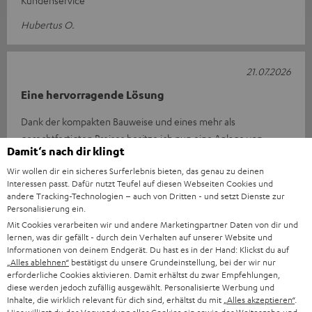
Kundenservice
Hubertus O.
21.07.2026
Eine hervorragende Lösung
Dank der kompakten Bauweise und eines mehr als
gerechtfertigten Preises besitze ich nun eine Anlage von
Damit‘s nach dir klingt
hervorragender Qualität, um diese ar
Wir wollen dir ein sicheres Surferlebnis bieten, das genau zu deinen
Komplette Bewertung lesen
Interessen passt. Dafür nutzt Teufel auf diesen Webseiten Cookies und
ANDREA R.
andere Tracking-Technologien – auch von Dritten - und setzt Dienste zur
(automatisch übersetzt *)
Personalisierung ein.
Mit Cookies verarbeiten wir und andere Marketingpartner Daten von dir und
lernen, was dir gefällt - durch dein Verhalten auf unserer Website und
13.07.2026
Informationen von deinem Endgerät. Du hast es in der Hand: Klickst du auf
„Alles ablehnen“
bestätigst du unsere Grundeinstellung, bei der wir nur
Gutes Preis/Leistungsverhältnis
erforderliche Cookies aktivieren. Damit erhältst du zwar Empfehlungen,
diese werden jedoch zufällig ausgewählt. Personalisierte Werbung und
Die Lautsprecher haben einen sehr guten Klang! Der CD Player
Inhalte, die wirklich relevant für dich sind, erhältst du mit
„Alles akzeptieren“
.
ist ein wenig langsam bei der Anzeige der Titel und der