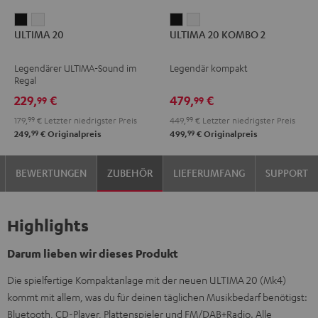
ULTIMA
ULTIMA
ULTIMA
ULTIMA
ULTIMA 20
ULTIMA 20 KOMBO 2
20
20
20
20
Schwarz
Weiß
KOMBO
KOMBO
Legendärer ULTIMA-Sound im
Legendär kompakt
2
2
Regal
Schwarz
Weiß
229,
€
479,
€
99
99
179,
99
€
Letzter niedrigster Preis
449,
99
€
Letzter niedrigster Preis
99
99
249,
€
Originalpreis
499,
€
Originalpreis
BEWERTUNGEN
ZUBEHÖR
LIEFERUMFANG
SUPPORT
Highlights
Darum lieben wir dieses Produkt
Die spielfertige Kompaktanlage mit der neuen ULTIMA 20 (Mk4)
kommt mit allem, was du für deinen täglichen Musikbedarf benötigst:
Bluetooth, CD-Player, Plattenspieler und FM/DAB+Radio. Alle