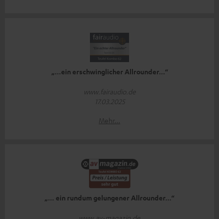
„…ein erschwinglicher Allrounder…“
www.fairaudio.de
17.03.2025
Mehr...
„… ein rundum gelungener Allrounder…“
www.av-magazin.de