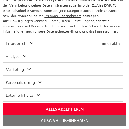
Hier willigst du der Verwendung aller Cookies ein sowie der Weitergabe und
der Verarbeitung deiner Daten in Staaten außerhalb der EU/des EWR. Für
eine individuelle Auswahl kannst du jede Kategorie auch einzeln aktivieren
bzw. deaktivieren und mit
„Auswahl übernehmen“
bestätigen.
Alle Einwilligungen kannst du unter „Daten-Einstellungen“ jederzeit
anpassen und mit Wirkung für die Zukunft widerrufen. Schau dir für weitere
Informationen auch unsere
Datenschutzerklärung
und das
Impressum
an.
Panasonic Blu-ray Player
15 m Lautsprecherkabel
15
Erforderlich
Immer aktiv
DP-UB154
C4515S
C2
Ultra HD 4K Blu-ray Player mit
Lautsprecherkabel 2 x 4,0
Lau
Analyse
Dolby Atmos und Multi HDR-
mm²
Unterstützung inklusive
179,
€
49,
€
34
‐
99
Marketing
HDR10+ für eine überragende
Bildqualität mit lebensechten
Kontrasten und Farben
Personalisierung
Externe Inhalte
ALLES AKZEPTIEREN
Lieferumfang
Chat
AUSWAHL ÜBERNEHMEN
starten
ULTIMA 20 KOMBO 3 SE