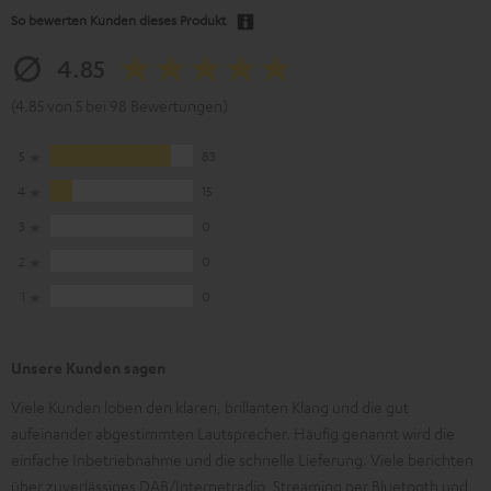
So bewerten Kunden dieses Produkt
4.85
(4.85 von 5 bei 98 Bewertungen)
5
83
4
15
3
0
2
0
1
0
Unsere Kunden sagen
Viele Kunden loben den klaren, brillanten Klang und die gut
aufeinander abgestimmten Lautsprecher. Häufig genannt wird die
einfache Inbetriebnahme und die schnelle Lieferung. Viele berichten
über zuverlässiges DAB/Internetradio, Streaming per Bluetooth und