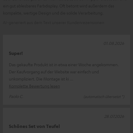
ein gut ablesbares Farbdisplay. Oft betont wird außerdem das
kompakte, wertige Design und die solide Verarbeitung.
AI-generiert aus dem Text unserer Kundenrezensionen
01.08.2026
Super!
Das gekaufte Produkt ist in etwa einer Woche angekommen.
Der Kaufvorgang auf der Website war einfach und
unkompliziert. Die Montage ist ki
Komplette Bewertung lesen
Paolo C.
(automatisch übersetzt *)
28.07.2026
Schönes Set von Teufel