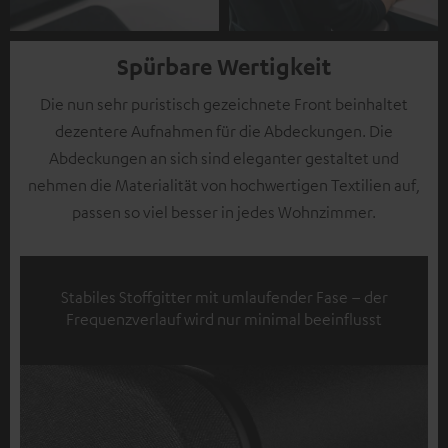
Spürbare Wertigkeit
Die nun sehr puristisch gezeichnete Front beinhaltet
dezentere Aufnahmen für die Abdeckungen. Die
Abdeckungen an sich sind eleganter gestaltet und
nehmen die Materialität von hochwertigen Textilien auf,
passen so viel besser in jedes Wohnzimmer.
Stabiles Stoffgitter mit umlaufender Fase – der
Frequenzverlauf wird nur minimal beeinflusst