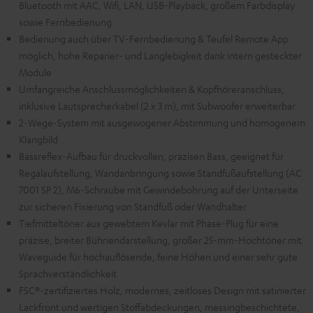
Bluetooth mit AAC, Wifi, LAN, USB-Playback, großem Farbdisplay
sowie Fernbedienung
Bedienung auch über TV-Fernbedienung & Teufel Remote App
möglich, hohe Reparier- und Langlebigkeit dank intern gesteckter
Module
Umfangreiche Anschlussmöglichkeiten & Kopfhöreranschluss,
inklusive Lautsprecherkabel (2 x 3 m), mit Subwoofer erweiterbar
2-Wege-System mit ausgewogener Abstimmung und homogenem
Klangbild
Bassreflex-Aufbau für druckvollen, präzisen Bass, geeignet für
Regalaufstellung, Wandanbringung sowie Standfußaufstellung (AC
7001 SP 2), M6-Schraube mit Gewindebohrung auf der Unterseite
zur sicheren Fixierung von Standfuß oder Wandhalter
Tiefmitteltöner aus gewebtem Kevlar mit Phase-Plug für eine
präzise, breiter Bühnendarstellung, großer 25-mm-Hochtöner mit
Waveguide für hochauflösende, feine Höhen und einer sehr gute
Sprachverständlichkeit
FSC®-zertifiziertes Holz, modernes, zeitloses Design mit satinierter
Lackfront und wertigen Stoffabdeckungen, messingbeschichtete,