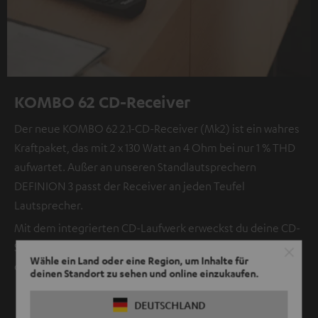
KOMBO 62 CD-Receiver
Der neue KOMBO 62 2.1-CD-Receiver (Mk2) ist ein wahres
Kraftpaket, das mit 2 x 130 Watt an 4 Ohm bei nur 1 % THD
aufwartet. Außer an unseren Standlautsprechern
DEFINION 3 passt der Receiver an jeden Teufel
Lautsprecher.
Mit dem integrierten CD-Laufwerk erweckst du deine CD-
Sammlung wieder zum Leben. Und über USB-C darf sogar
Wähle ein Land oder eine Region, um Inhalte für
deine alte MP3-Bibliothek neu erklingen.
deinen Standort zu sehen und online einzukaufen.
DEUTSCHLAND