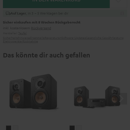
, in 3 – 5 Werktagen bei dir
Auf Lager
Sicher einkaufen mit 8 Wochen Rückgaberecht
inkl. kostenlosem
Rückversand
Hersteller:
Teufel
Sicherheitshinweise
Ersatzteile
Reparaturen
Software-Updates
Gesetzliche Gewährleistung
Elektrogeräte Rücknahme
Das könnte dir auch gefallen
ULTIMA
ULTIMA
ULTIMA
ULTIMA