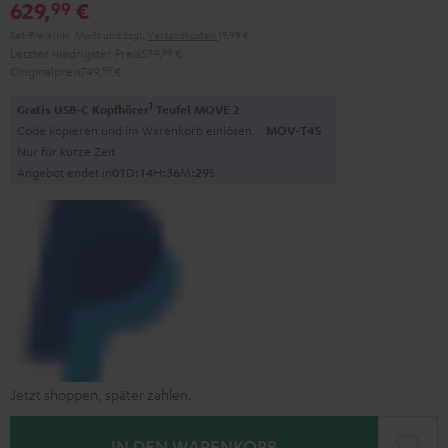
629,
€
99
Set-Preis inkl. MwSt
und zzgl.
Versandkosten
19,99 €
Letzter niedrigster Preis
579,
99
€
Originalpreis
749,
99
€
1
Gratis USB-C Kopfhörer
Teufel MOVE 2
Code kopieren und im Warenkorb einlösen.
MOV-T4S
Nur für kurze Zeit
Angebot endet in
0
1
D
:
1
4
H
:
3
6
M
:
2
7
S
Jetzt shoppen, später zahlen.
IN DEN WARENKORB