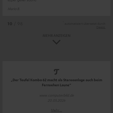
Mario B.
*
10
/ 98
automatisiert übersetzt durch
DeepL
MEHR ANZEIGEN
„Der Teufel Kombo 62 macht als Stereoanlage auch beim
Fernsehen Laune“
www.computerbild.de
20.05.2026
Mehr...