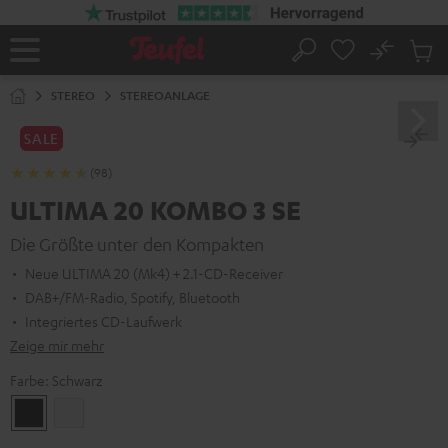
ZUM
NHALT
RINGEN
No
Abs
Startseite
Suche
Artike
im
STEREO
STEREOANLAGE
Waren
SALE
(98)
ULTIMA 20 KOMBO 3 SE
Die Größte unter den Kompakten
Neue ULTIMA 20 (Mk4) + 2.1-CD-Receiver
DAB+/FM-Radio, Spotify, Bluetooth
Integriertes CD-Laufwerk
Zeige mir mehr
Farbe:
Schwarz
Schwarz
Weiß