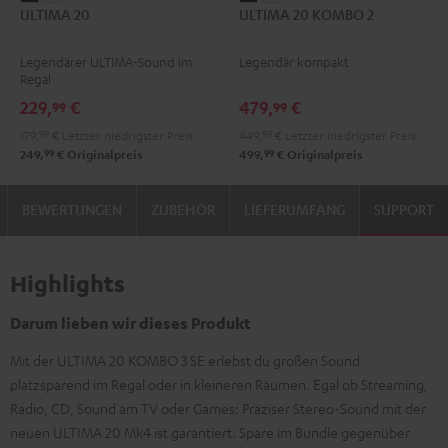
ULTIMA 20
ULTIMA 20 KOMBO 2
20
20
20
20
Schwarz
Weiß
KOMBO
KOMBO
Legendärer ULTIMA-Sound im
Legendär kompakt
2
2
Regal
Schwarz
Weiß
229,
€
479,
€
99
99
179,
99
€
Letzter niedrigster Preis
449,
99
€
Letzter niedrigster Preis
99
99
249,
€
Originalpreis
499,
€
Originalpreis
BEWERTUNGEN
ZUBEHÖR
LIEFERUMFANG
SUPPORT
Highlights
Darum lieben wir dieses Produkt
Mit der ULTIMA 20 KOMBO 3 SE erlebst du großen Sound
platzsparend im Regal oder in kleineren Räumen. Egal ob Streaming,
Radio, CD, Sound am TV oder Games: Präziser Stereo-Sound mit der
neuen ULTIMA 20 Mk4 ist garantiert. Spare im Bundle gegenüber