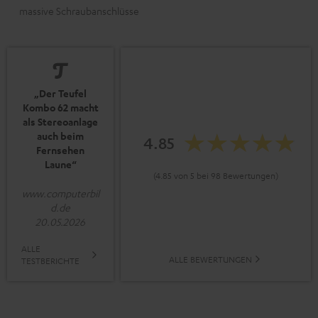
massive Schraubanschlüsse
„Der Teufel
Kombo 62 macht
als Stereoanlage
auch beim
4.85
Fernsehen
Laune“
(4.85 von 5 bei 98 Bewertungen)
www.computerbil
d.de
20.05.2026
ALLE
ALLE BEWERTUNGEN
TESTBERICHTE