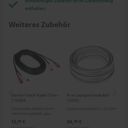
Notwendiges Zubehör ist im Lieferumfang
enthalten.
Weiteres Zubehör
Stereo-Cinch-Kabel 3.0m -
15 m Lautsprecherkabel
5,
C7030A
C2515S
C3
Universelles Stereo-Cinch-
Lautsprecherkabel 2 x 2,5 mm²
Ho
Verbindungskabel, passend
Ver
für alle Geräte mit Cinch-
Ci
12,
€
34,
€
24
99
99
Buchsen