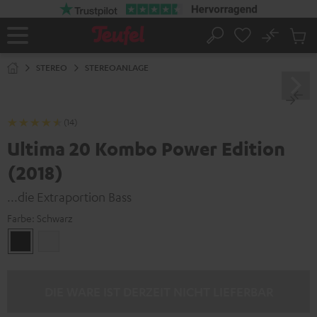
ZUM
NHALT
RINGEN
No
Abs
Startseite
Suche
Artike
im
STEREO
STEREOANLAGE
Waren
(14)
Ultima 20 Kombo Power Edition
(2018)
...die Extraportion Bass
Farbe:
Schwarz
Schwarz
Weiß
DIE WARE IST DERZEIT NICHT LIEFERBAR