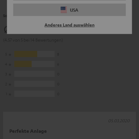
USA
So bewerten Kunden dieses Produkt
Anderes Land auswählen
4.57
(4.57 von 5 bei 14 Bewertungen)
5
8
4
6
3
0
2
0
1
0
05.03.2020
Perfekte Anlage