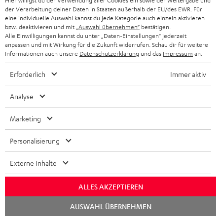
Hier willigst du der Verwendung aller Cookies ein sowie der Weitergabe und
PRESSE & MARKETING
g
der Verarbeitung deiner Daten in Staaten außerhalb der EU/des EWR. Für
ÖSTERREICH
eine individuelle Auswahl kannst du jede Kategorie auch einzeln aktivieren
SMART HOME
GESCHÄFTSKUNDEN
bzw. deaktivieren und mit
„Auswahl übernehmen“
bestätigen.
Alle Einwilligungen kannst du unter „Daten-Einstellungen“ jederzeit
SCHWEIZ
BLUETOOTH-LAUTSPRECHER
anpassen und mit Wirkung für die Zukunft widerrufen. Schau dir für weitere
PARTNERPROGRAMM
Informationen auch unsere
Datenschutzerklärung
und das
Impressum
an.
KOPFHÖRER
NIEDERLANDE
BLOG
Erforderlich
Immer aktiv
BLUETOOTH-KOPFHÖRER
NEWSLETTER
BELGIEN
Analyse
STEREOANLAGEN
STORES
Marketing
FRANKREICH
LAUTSPRECHER
DEINE VORTEILE BEI TEUFEL
Personalisierung
POLEN
ULTIMA-SERIE
TEUFEL STORY
Externe Inhalte
IN-EAR-KOPFHÖRER
SPANIEN
UNSER MANAGEMENT
ALLES AKZEPTIEREN
FANSHOP
NACHHALTIGKEIT
Chat
ITALIEN
AUSWAHL ÜBERNEHMEN
starten
NEUHEITEN
Technische Änderungen, Tippfehler und Irrtum vorbehalten. Das auf unseren
UNSERE WERTE