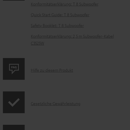
Konformitätserklärung: T 8 Subwoofer
e
z
Quick Start Guide: T 8 Subwoofer
u
Safety Booklet: T 8 Subwoofer
m
Konformitätserklärung: 2,5 m Subwoofer-Kabel
H
C3525W
e
r
u
P
Hilfe zu diesem Produkt
n
r
t
o
e
d
r
I
Gesetzliche Gewährleistung
u
l
n
k
a
f
t
d