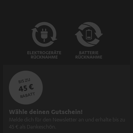
BIS ZU
45 €
RABATT
N
Wähle deinen Gutschein!
Melde dich für den Newsletter an und erhalte bis zu
e
45 € als Dankeschön.
w