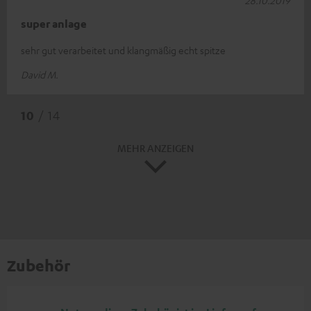
super anlage
sehr gut verarbeitet und klangmäßig echt spitze
David M.
10
/ 14
MEHR ANZEIGEN
Zubehör