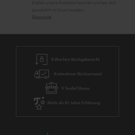
r
Erlebe unsere Produkte hautnah und lass dich
o
a
c
a
persönlich im Store beraten.
n
t
k
Übersicht
n
e
n
t
n
a
i
h
e
m
8 Wochen Rückgaberecht
e
Kostenloser Rückversand
9 Teufel Stores
Mehr als 45 Jahre Erfahrung