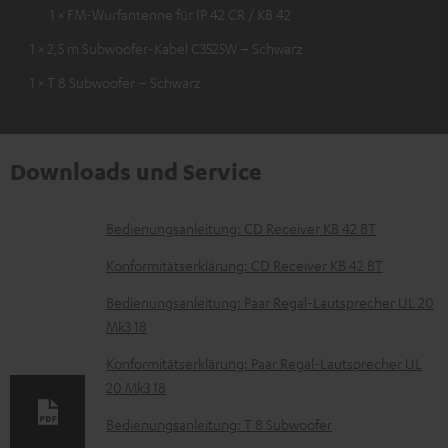
1 × FM-Wurfantenne für IP 42 CR / KB 42
1 × 2,5 m Subwoofer-Kabel C3525W – Schwarz
1 × T 8 Subwoofer – Schwarz
Downloads und Service
D
Bedienungsanleitung: CD Receiver KB 42 BT
o
Konformitätserklärung: CD Receiver KB 42 BT
k
Bedienungsanleitung: Paar Regal-Lautsprecher UL 20
u
Mk3 18
m
Konformitätserklärung: Paar Regal-Lautsprecher UL
e
20 Mk3 18
n
Bedienungsanleitung: T 8 Subwoofer
t