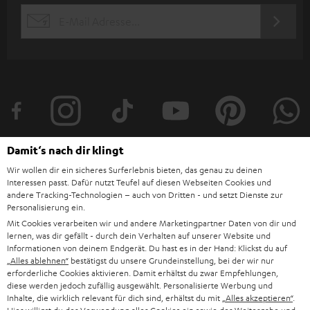
s
JETZT
EMAIL
l
ANME
WIDGET
e
t
t
e
r
Damit‘s nach dir klingt
a
Wir wollen dir ein sicheres Surferlebnis bieten, das genau zu deinen
n
Interessen passt. Dafür nutzt Teufel auf diesen Webseiten Cookies und
Kategorien
andere Tracking-Technologien – auch von Dritten - und setzt Dienste zur
m
Personalisierung ein.
HEIMKINO
e
Unternehmen
Mit Cookies verarbeiten wir und andere Marketingpartner Daten von dir und
lernen, was dir gefällt - durch dein Verhalten auf unserer Website und
l
HEIMKINO-KOMPLETTANLAGEN
Informationen von deinem Endgerät. Du hast es in der Hand: Klickst du auf
SUPPORT
d
Teufel Onlineshops
„Alles ablehnen“
bestätigst du unsere Grundeinstellung, bei der wir nur
erforderliche Cookies aktivieren. Damit erhältst du zwar Empfehlungen,
SOUNDBAR
u
KARRIERE
diese werden jedoch zufällig ausgewählt. Personalisierte Werbung und
DEUTSCHLAND
Inhalte, die wirklich relevant für dich sind, erhältst du mit
„Alles akzeptieren“
.
n
HIFI-LAUTSPRECHER