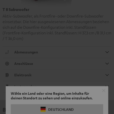
T 8 Subwoofer
Aktiv-Subwoofer, als Frontfire- oder Downfire-Subwoofer
einsetzbar. Die hier ausgewiesenen Abmessungen beziehen
sich auf die Downfire-Konfiguration inkl. Standfüssen
(Frontfire-Konfiguration inkl. Standfüssen: H 37,3 cm /B 31,1 cm
/ T 36,0 cm)
Abmessungen
Anschlüsse
Elektronik
Lautsprecher
Wähle ein Land oder eine Region, um Inhalte für
deinen Standort zu sehen und online einzukaufen.
Bewertungen
DEUTSCHLAND