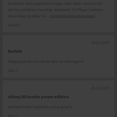
Kompakte, leistungsstarke Anlage. Alles dabei, was man für
den Sound daheim benötigt. Bluetooth, Cd-Player ( welcher
etwas klapprig daher ko
Komplette Bewertung lesen
Sylvio S.
29.02.2020
Perfekt
Mega guter Sound und der Bass ist überragend
Max Z.
25.02.2020
ultima 20 kombo power edition
wie beschrieben geliefert und es ging fix
Rita S.