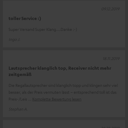
09.12.2019
toller Service :)
Super Versand Super Klang....Danke :-)
Ingo J.
18.11.2019
Lautsprecher klanglich top, Receiver nicht mehr
zeitgemäß
Die Regallautsprecher sind klanglich topp und klingen sehr viel
besser, als der Preis vermuten lässt – entsprechend toll ist das
Preis-/Leis
Komplette Bewertung lesen
Stephan A.
28.10.2019