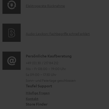
o
F
e
E
Elektrogeräte Rücknahme
r
A
n
l
m
Q
e
a
s
k
t
A
Audio-Lexikon: Fachbegriffe schnell erklärt
t
i
u
r
o
d
o
n
i
K
Persönliche Kaufberatung
g
e
o
o
+49 (0) 30 / 217 84 212
e
n
Mo – Fr 08:00 – 19:00 Uhr
-
n
r
z
Sa 09:00 – 17:30 Uhr
L
t
ä
u
Sonn- und Feiertage geschlossen
e
a
t
Teufel Support
r
x
k
e
Häufige Fragen
G
i
Kontakt
t
R
a
Store Finder
k
d
ü