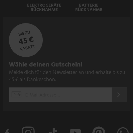
BIS ZU
45 €
RABATT
N
Wähle deinen Gutschein!
Melde dich für den Newsletter an und erhalte bis zu
e
45 € als Dankeschön.
w
s
JETZT
EMAIL
l
ANME
WIDGET
e
t
t