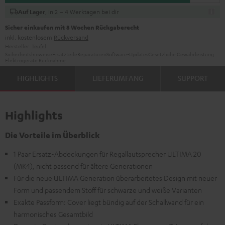
, in 2 – 4 Werktagen bei dir
Auf Lager
Sicher einkaufen mit 8 Wochen Rückgaberecht
inkl. kostenlosem
Rückversand
Hersteller:
Teufel
Sicherheitshinweise
Ersatzteile
Reparaturen
Software-Updates
Gesetzliche Gewährleistung
Elektrogeräte Rücknahme
HIGHLIGHTS
LIEFERUMFANG
SUPPORT
Highlights
Die Vorteile im Überblick
1 Paar Ersatz-Abdeckungen für Regallautsprecher ULTIMA 20
(MK4), nicht passend für ältere Generationen
Für die neue ULTIMA Generation überarbeitetes Design mit neuer
Form und passendem Stoff für schwarze und weiße Varianten
Exakte Passform: Cover liegt bündig auf der Schallwand für ein
harmonisches Gesamtbild