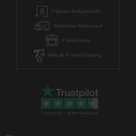
m
e
8 Wochen Rückgaberecht
Kostenloser Rückversand
9 Teufel Stores
Mehr als 45 Jahre Erfahrung