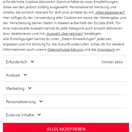
erforderliche Cookies aktivieren. Damit erhältst du zwar Empfehlungen,
BLUETOOTH-KOPFHÖRER
NEWSLETTER
diese werden jedoch zufällig ausgewählt. Personalisierte Werbung und
BELGIEN
Inhalte, die wirklich relevant für dich sind, erhältst du mit
„Alles akzeptieren“
.
STEREOANLAGEN
Hier willigst du der Verwendung aller Cookies ein sowie der Weitergabe und
STORES
der Verarbeitung deiner Daten in Staaten außerhalb der EU/des EWR. Für
FRANKREICH
eine individuelle Auswahl kannst du jede Kategorie auch einzeln aktivieren
LAUTSPRECHER
DEINE VORTEILE BEI TEUFEL
bzw. deaktivieren und mit
„Auswahl übernehmen“
bestätigen.
Alle Einwilligungen kannst du unter „Daten-Einstellungen“ jederzeit
POLEN
ULTIMA-SERIE
anpassen und mit Wirkung für die Zukunft widerrufen. Schau dir für weitere
TEUFEL STORY
Informationen auch unsere
Datenschutzerklärung
und das
Impressum
an.
IN-EAR-KOPFHÖRER
SPANIEN
UNSER MANAGEMENT
Erforderlich
Immer aktiv
FANSHOP
NACHHALTIGKEIT
ITALIEN
Analyse
NEUHEITEN
Technische Änderungen, Tippfehler und Irrtum vorbehalten. Das auf unseren
UNSERE WERTE
Marketing
Fotos abgebildete Zubehör ist nicht im Lieferumfang enthalten. Etwaige
USA
Entsorgungsgebühren für Batterien sind im Preis inbegriffen.
BILDUNGSRABATT
Personalisierung
©2026 Lautsprecher Teufel GmbH - All rights reserved.
WEITERE LÄNDER
GESCHENKGUTSCHEIN
Externe Inhalte
Impressum
AGB
Datenschutz
Daten-Einstellungen
EU Data Act
BARRIEREFREIHEIT
Vertrag widerrufen
ALLES AKZEPTIEREN