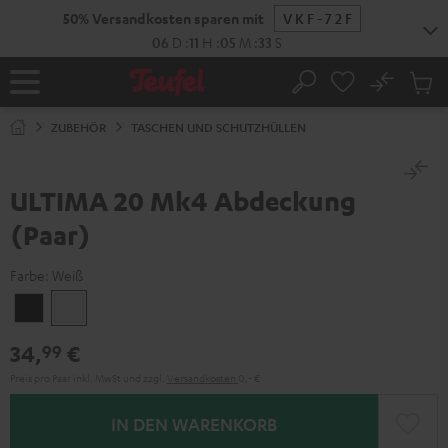
ZUM
50% Versandkosten sparen mit
VKF-72F
NHALT
RINGEN
06
D
:
11
H
:
05
M
:
33
S
No
Abs
Startseite
Suche
Artike
im
ZUBEHÖR
TASCHEN UND SCHUTZHÜLLEN
Waren
ULTIMA 20 Mk4 Abdeckung
(Paar)
Farbe:
Weiß
Schwarz
Weiß
34,
€
99
Preis pro Paar inkl. MwSt
und zzgl.
Versandkosten
0,‐ €
IN DEN WARENKORB