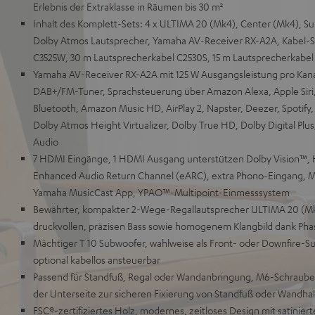
Erlebnis der Extraklasse in Räumen bis 30 m²
Inhalt des Komplett-Sets: 4 x ULTIMA 20 (Mk4), Center (Mk4), Su
Dolby Atmos Lautsprecher, Yamaha AV-Receiver RX-A2A, Kabel-S
C3525W, 30 m Lautsprecherkabel C2530S, 15 m Lautsprecherkabel
Yamaha AV-Receiver RX-A2A mit 125 W Ausgangsleistung pro Kan
DAB+/FM-Tuner, Sprachsteuerung über Amazon Alexa, Apple Siri
Bluetooth, Amazon Music HD, AirPlay 2, Napster, Deezer, Spotify
Dolby Atmos Height Virtualizer, Dolby True HD, Dolby Digital Pl
Audio
7 HDMI Eingänge, 1 HDMI Ausgang unterstützen Dolby Vision™, 
Enhanced Audio Return Channel (eARC), extra Phono-Eingang, M
Yamaha MusicCast App, YPAO™-Multipoint-Einmesssystem
Bewährter, kompakter 2-Wege-Regallautsprecher ULTIMA 20 (Mk4
druckvollen, präzisen Bass sowie homogenem Klangbild dank Pha
Mächtiger T 10 Subwoofer, wahlweise als Front- oder Downfire-
optional kabellos ansteuerbar
Passend für Standfuß, Regal oder Wandanbringung, M6-Schraub
der Unterseite zur sicheren Fixierung von Standfuß oder Wandhal
FSC®-zertifiziertes Holz, modernes, zeitloses Design mit satinier