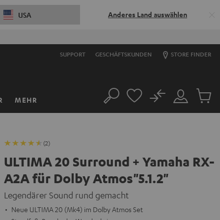
Anderes Land auswählen
USA
S
SUPPORT
GESCHÄFTSKUNDEN
STORE FINDER
No
R
MEHR
Suche
Mein
Artikel
Konto
im
Warenk
(2)
ULTIMA 20 Surround + Yamaha RX-
A2A für Dolby Atmos"5.1.2"
Legendärer Sound rund gemacht
Neue ULTIMA 20 (Mk4) im Dolby Atmos Set