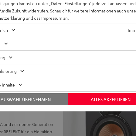
willigungen kannst du unter „Daten-Einstellungen“ jederzeit anpassen und
99
99
949,
€
Originalpreis
1.299,
€
Ori
Set"
Set"
"5.1-
"5.1-
für die Zukunft widerrufen. Schau dir für weitere Informationen auch uns
Schwarz
Weiß
Set"
Set"
utzerklärung
und das
Impressum
an.
BEWERTUNGEN
ZUBEHÖR
Schwarz
Weiß
rlich
Imme
e
ing
lisierung
genen vier Wänden zu
 Inhalte
erie (Mk4), AV-Receiver und
AUSWAHL ÜBERNEHMEN
ALLES AKZEPTIEREN
A2A und der neuen Generation
r REFLEKT für ein Heimkino-