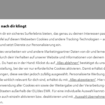
 nach dir klingt
n dir ein sicheres Surferlebnis bieten, das genau zu deinen Interessen pas
ufel auf diesen Webseiten Cookies und andere Tracking-Technologien – 
 und setzt Dienste zur Personalisierung ein.
ies verarbeiten wir und andere Marketingpartner Daten von dir und lernen
- durch dein Verhalten auf unserer Website und Informationen von deinem
 Du hast es in der Hand: Klickst du auf
„Alles ablehnen“
bestätigst du uns
tellung, bei der wir nur erforderliche Cookies aktivieren. Damit erhältst 
ULTIMA
ULTIMA
ULTIMA
ULT
ngen, diese werden jedoch zufällig ausgewählt. Personalisierte Werbung
urround
ULTIMA 20 CONCEPT Surround
ULTIMA 20
20
20
20
20
die wirklich relevant für dich sind, erhältst du mit
„Alles akzeptieren“
. Hier 
Power Edition "5.1-Set"
RX-V4A "5.
CONCEPT
CONCEPT
Surroun
Surr
erwendung aller Cookies ein sowie der Weitergabe und der Verarbeitung 
tem für
Spielfertiges 5.1-Komplettsystem
Spielfertige
Surround
Surround
+
+
 Staaten außerhalb der EU/des EWR. Für eine individuelle Auswahl kannst 
Receiver
Power
Power
Yamaha
Yam
e auch einzeln aktivieren bzw. deaktivieren und mit
„Auswahl übernehme
799,
€
999,
€
99
99
Edition
Edition
RX-
RX-
en.
is
749,
99
€
Letzter niedrigster Preis
949,
99
€
Letzt
"5.1-
"5.1-
V4A
V4A