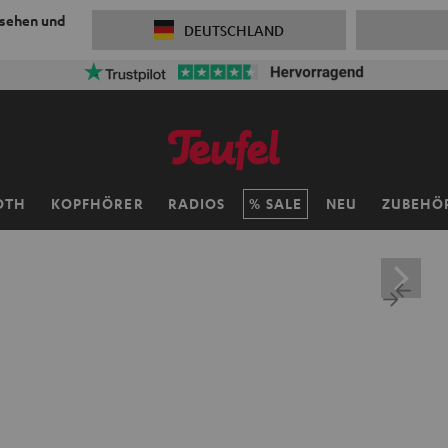
 sehen und
DEUTSCHLAND
ersandkosten sparen mit
VKF-72F
06
D
:
13
H
:
10
M
:
09
OTH
KOPFHÖRER
RADIOS
SALE
NEU
ZUBEHÖ