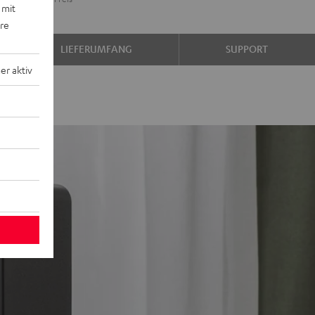
 mit
ginalpreis
ere
LIEFERUMFANG
SUPPORT
r aktiv