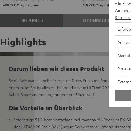
Alle Ein
99
99
699,
€
Originalpreis
749,
€
Originalpreis
Wirkung 
Datensch
HIGHLIGHTS
TECHNISCHE DATEN
Erforde
Highlights
Analys
Market
Darum lieben wir dieses Produkt
Persona
So einfach war es noch nie, echten Dolby Surround Sound in den ei
Externe
erleben. Im Set ist alles enthalten: die neue ULTIMA 20 Surround S
Kabel. Spare zudem gegenüber dem Einzelkauf.
Die Vorteile im Überblick
Spielfertige 5.1.2-Komplettanlage inkl. Yamaha AV-Receiver RX-
der ULTIMA 20 Serie (Mk4) sowie Dolby Atmos Höhenlautspreche