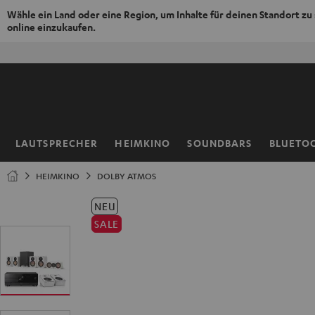
Wähle ein Land oder eine Region, um Inhalte für deinen Standort zu
online einzukaufen.
ZUM
50% V
NHALT
RINGEN
LAUTSPRECHER
HEIMKINO
SOUNDBARS
BLUETO
Startseite
HEIMKINO
DOLBY ATMOS
NEU
SALE