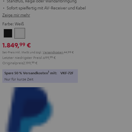
Standfuß, Regal oder Wandanbringung
Sofort spielfertig mit AV-Receiver und Kabel
Zeige mir mehr
Farbe:
Weiß
Schwarz
Weiß
1.849,
€
99
Set-Preis inkl. MwSt
und zzgl.
Versandkosten
44,99 €
Letzter niedrigster Preis
1.699,
99
€
Originalpreis
2.199,
99
€
1
Spare 50 % Versandkosten
mit:
VKF-72F
Nur für kurze Zeit