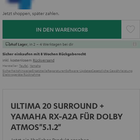
Jetzt shoppen, später zahlen.
IN DEN WARENKORB
, in 2 – 4 Werktagen bei dir
Auf Lager
Sicher einkaufen mit 8 Wochen Rückgaberecht
inkl. kostenlosem
Rückversand
Hersteller:
Teufel
,
Yamaha
Sicherheitshinweise
Ersatzteile
Reparaturen
Software-Updates
Gesetzliche Gewährleistung
Elektrogeräte Rücknahme
ULTIMA 20 SURROUND +
YAMAHA RX-A2A FÜR DOLBY
ATMOS"5.1.2"
Jetzt ein ähnliches Produkt ansehen