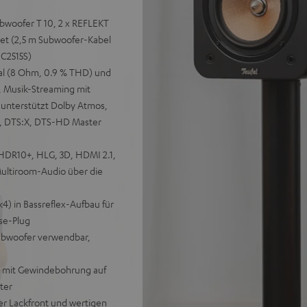
bwoofer T 10, 2 x REFLEKT
et (2,5 m Subwoofer-Kabel
 C2515S)
al (8 Ohm, 0.9 % THD) und
, Musik-Streaming mit
, unterstützt Dolby Atmos,
us, DTS:X, DTS-HD Master
HDR10+, HLG, 3D, HDMI 2.1,
ultiroom-Audio über die
) in Bassreflex-Aufbau für
se-Plug
Subwoofer verwendbar,
e mit Gewindebohrung auf
ter
ter Lackfront und wertigen