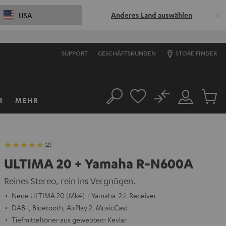
Anderes Land auswählen
USA
SUPPORT
GESCHÄFTSKUNDEN
STORE FINDER
No
R
MEHR
Suche
Mein
Artikel
Konto
im
Warenk
(2)
ULTIMA 20 + Yamaha R-N600A
Reines Stereo, rein ins Vergnügen.
Neue ULTIMA 20 (Mk4) + Yamaha-2.1-Receiver
DAB+, Bluetooth, AirPlay 2, MusicCast
Tiefmitteltöner aus gewebtem Kevlar