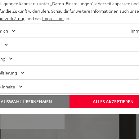
willigungen kannst du unter „Daten-Einstellungen“ jederzeit anpassen und
für die Zukunft widerrufen. Schau dir für weitere Informationen auch uns
und Subwoofer-Ausgang für
utzerklärung
und das
Impressum
an.
italeingänge, Auto-Power-
rlich
Imme
sowie homogenem Klangbild
e
galaufstellung,
chraube mit
ing
Standfuß oder Wandhalter
se, breiter
lisierung
hochauflösende, feine
 Inhalte
ter Lackfront und wertigen
AUSWAHL ÜBERNEHMEN
ALLES AKZEPTIEREN
sse, inklusive
tterien und Antenne