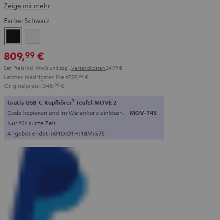
Zeige mir mehr
Farbe:
Schwarz
Schwarz
Weiß
809,
€
99
Set-Preis inkl. MwSt
und zzgl.
Versandkosten
24,99 €
Letzter niedrigster Preis
759,
99
€
Originalpreis
1.048,
99
€
1
Gratis USB-C Kopfhörer
Teufel MOVE 2
Code kopieren und im Warenkorb einlösen.
MOV-T4S
Nur für kurze Zeit
Angebot endet in
0
1
D
:
0
1
H
:
1
8
M
:
5
6
S