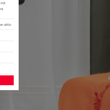
 mit
ere
r aktiv