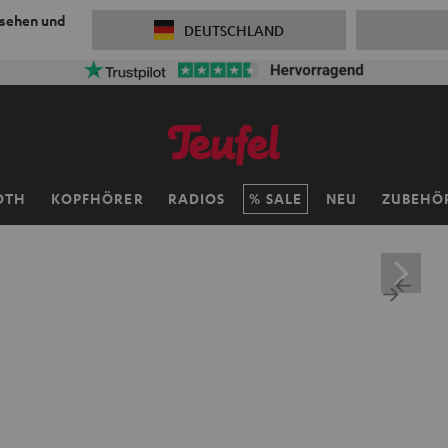
 sehen und
DEUTSCHLAND
OTH
KOPFHÖRER
RADIOS
SALE
NEU
ZUBEHÖ