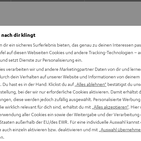
 nach dir klingt
n dir ein sicheres Surferlebnis bieten, das genau zu deinen Interessen pas
ufel auf diesen Webseiten Cookies und andere Tracking-Technologien – 
000A genießt du
 und setzt Dienste zur Personalisierung ein.
omponenten sind bestens
ies verarbeiten wir und andere Marketingpartner Daten von dir und lernen
 und MusicCast. Spare
- durch dein Verhalten auf unserer Website und Informationen von deinem
 Du hast es in der Hand: Klickst du auf
„Alles ablehnen“
bestätigst du uns
tellung, bei der wir nur erforderliche Cookies aktivieren. Damit erhältst 
ngen, diese werden jedoch zufällig ausgewählt. Personalisierte Werbung
die wirklich relevant für dich sind, erhältst du mit
„Alles akzeptieren“
. Hier 
ULTIMA 20 (Mk4)
erwendung aller Cookies ein sowie der Weitergabe und der Verarbeitung 
usik, TV-Ton und Games in
 Staaten außerhalb der EU/des EWR. Für eine individuelle Auswahl kannst 
e auch einzeln aktivieren bzw. deaktivieren und mit
„Auswahl übernehme
l an 4 Ohm (bei 1 kHz, 0.7 %
en.
d einem Pure Direct-Modus,