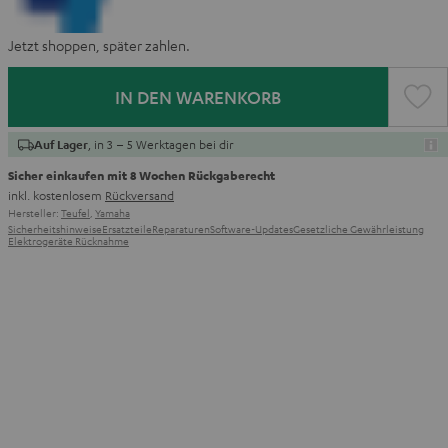
Jetzt shoppen, später zahlen.
IN DEN WARENKORB
, in 3 – 5 Werktagen bei dir
Auf Lager
Sicher einkaufen mit 8 Wochen Rückgaberecht
inkl. kostenlosem
Rückversand
Hersteller:
Teufel
,
Yamaha
Sicherheitshinweise
Ersatzteile
Reparaturen
Software-Updates
Gesetzliche Gewährleistung
Elektrogeräte Rücknahme