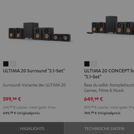
ULTIMA
ULTIMA
ULTIMA
ULTIMA
ULTIMA 20 Surround "5.1-Set"
ULTIMA 20 CONCEPT S
20
20
20
20
"5.1-Set"
Surround
Surround
CONCEPT
CONCEPT
Surround-Variante der ULTIMA 20
Bass du willst: Komplettsys
"5.1-
"5.1-
Surround
Surround
Games, Filme & Musik
Set"
Set"
"5.1-
"5.1-
599,
€
649,
€
99
99
Schwarz
Weiß
Set"
Set"
549,
99
€
Letzter niedrigster Preis
599,
99
€
Letzter niedrigster Pre
Schwarz
Weiß
99
99
699,
€
Originalpreis
749,
€
Originalpreis
HIGHLIGHTS
TECHNISCHE DATEN