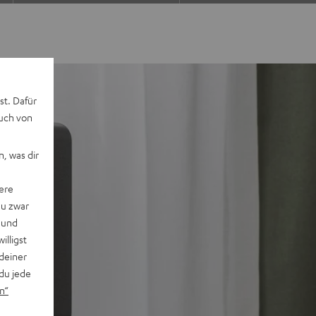
st. Dafür
auch von
, was dir
ere
du zwar
 und
willigst
deiner
du jede
n“