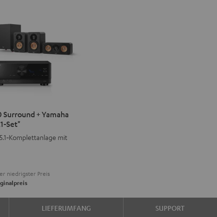
IMA
 Surround + Yamaha
1-Set"
d
ound
 5.1‑Komplettanlage mit
aha
er niedrigster Preis
ginalpreis
LIEFERUMFANG
SUPPORT