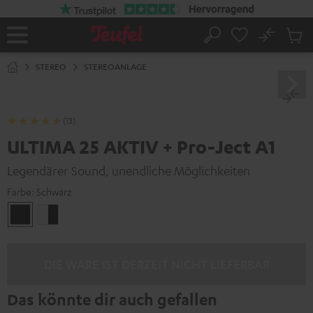
ZUM
NHALT
RINGEN
No
Abs
Startseite
Suche
Artike
im
STEREO
STEREOANLAGE
Waren
(13)
ULTIMA 25 AKTIV + Pro-Ject A1
Legendärer Sound, unendliche Möglichkeiten
Farbe:
Schwarz
Schwarz
Weiß
/
Schwarz
DIE WARE IST DERZEIT NICHT LIEFERBAR
Das könnte dir auch gefallen