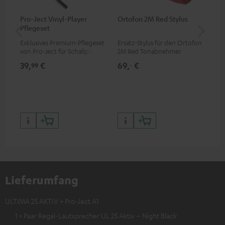
Pro-Ject Vinyl-Player
Ortofon 2M Red Stylus
Or
Pflegeset
To
Exklusives Premium-Pflegeset
Ersatz-Stylus für den Ortofon
Mo
von Pro-Ject für Schallplatten
2M Red Tonabnehmer
To
und - spieler, nur im Teufel
Ort
39,
€
69,
€
99
99
‐
Webshop erhältlich
leb
wa
Lieferumfang
ULTIMA 25 AKTIV + Pro-Ject A1
1 × Paar Regal-Lautsprecher UL 25 Aktiv – Night Black