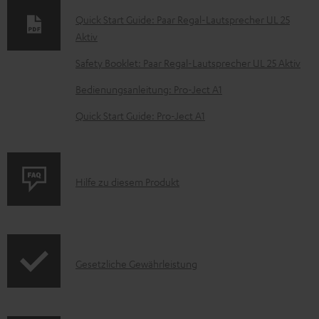
m
Quick Start Guide: Paar Regal-Lautsprecher UL 25
Aktiv
e
n
Safety Booklet: Paar Regal-Lautsprecher UL 25 Aktiv
t
Bedienungsanleitung: Pro-Ject A1
e
Quick Start Guide: Pro-Ject A1
z
u
m
P
Hilfe zu diesem Produkt
H
r
e
o
r
d
u
I
Gesetzliche Gewährleistung
u
n
n
k
t
f
t
e