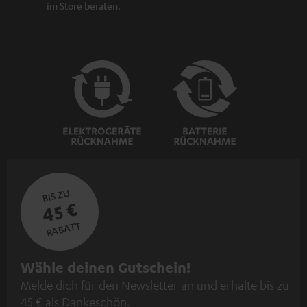
im Store beraten.
BIS ZU
45 €
RABATT
N
Wähle deinen Gutschein!
Melde dich für den Newsletter an und erhalte bis zu
e
45 € als Dankeschön.