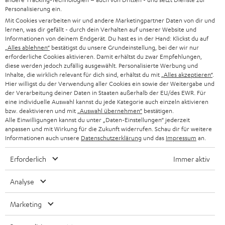
n
HIFI-LAUTSPRECHER
Personalisierung ein.
PRESSE & MARKETING
g
Mit Cookies verarbeiten wir und andere Marketingpartner Daten von dir und
ÖSTERREICH
SMART HOME
lernen, was dir gefällt - durch dein Verhalten auf unserer Website und
GESCHÄFTSKUNDEN
Informationen von deinem Endgerät. Du hast es in der Hand: Klickst du auf
„Alles ablehnen“
bestätigst du unsere Grundeinstellung, bei der wir nur
SCHWEIZ
BLUETOOTH-LAUTSPRECHER
PARTNERPROGRAMM
erforderliche Cookies aktivieren. Damit erhältst du zwar Empfehlungen,
diese werden jedoch zufällig ausgewählt. Personalisierte Werbung und
KOPFHÖRER
Inhalte, die wirklich relevant für dich sind, erhältst du mit
„Alles akzeptieren“
.
NIEDERLANDE
BLOG
Hier willigst du der Verwendung aller Cookies ein sowie der Weitergabe und
der Verarbeitung deiner Daten in Staaten außerhalb der EU/des EWR. Für
BLUETOOTH-KOPFHÖRER
NEWSLETTER
eine individuelle Auswahl kannst du jede Kategorie auch einzeln aktivieren
BELGIEN
bzw. deaktivieren und mit
„Auswahl übernehmen“
bestätigen.
STEREOANLAGEN
Alle Einwilligungen kannst du unter „Daten-Einstellungen“ jederzeit
STORES
anpassen und mit Wirkung für die Zukunft widerrufen. Schau dir für weitere
FRANKREICH
LAUTSPRECHER
Informationen auch unsere
Datenschutzerklärung
und das
Impressum
an.
DEINE VORTEILE BEI TEUFEL
Erforderlich
Immer aktiv
POLEN
ULTIMA-SERIE
TEUFEL STORY
Analyse
IN-EAR-KOPFHÖRER
SPANIEN
UNSER MANAGEMENT
Marketing
FANSHOP
NACHHALTIGKEIT
ITALIEN