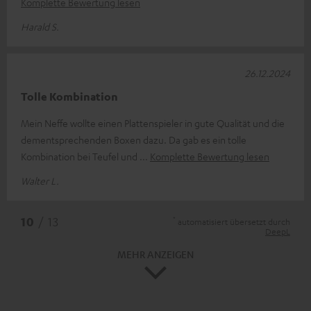
Komplette Bewertung lesen
Harald S.
26.12.2024
Tolle Kombination
Mein Neffe wollte einen Plattenspieler in gute Qualität und die
dementsprechenden Boxen dazu. Da gab es ein tolle
Kombination bei Teufel und
Komplette Bewertung lesen
Walter L.
*
10
/ 13
automatisiert übersetzt durch
DeepL
MEHR ANZEIGEN