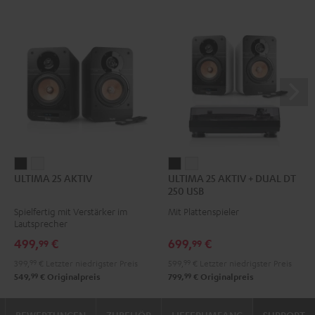
ULTIMA
ULTIMA
ULTIMA
ULTIMA
ULTIMA 25 AKTIV
ULTIMA 25 AKTIV + DUAL DT
25
25
25
25
250 USB
AKTIV
AKTIV
AKTIV
AKTIV
Spielfertig mit Verstärker im
Mit Plattenspieler
Night
Pure
+
+
Lautsprecher
Black
White
DUAL
DUAL
499,
€
699,
€
99
99
DT
DT
399,
99
€
Letzter niedrigster Preis
599,
99
€
Letzter niedrigster Preis
250
250
99
99
549,
€
Originalpreis
799,
€
Originalpreis
USB
USB
Night
Pure