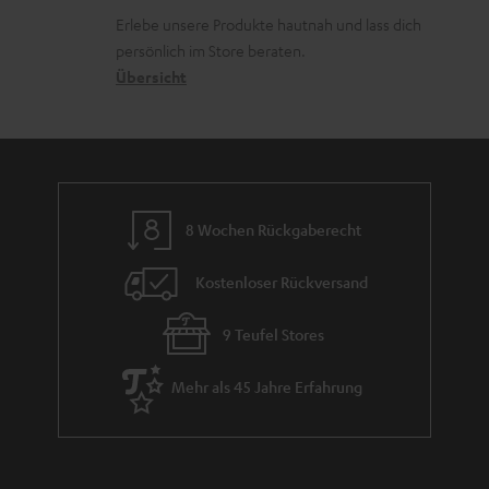
k
d
ü
r
Erlebe unsere Produkte hautnah und lass dich
o
a
c
a
persönlich im Store beraten.
n
t
k
Übersicht
n
e
n
t
n
a
i
h
e
m
8 Wochen Rückgaberecht
e
Kostenloser Rückversand
9 Teufel Stores
Mehr als 45 Jahre Erfahrung