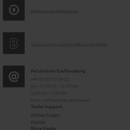
o
F
r
E
Elektrogeräte Rücknahme
r
A
l
l
m
Q
a
e
a
s
d
k
t
e
A
Audio-Lexikon: Fachbegriffe schnell erklärt
t
i
n
u
r
o
d
o
n
i
K
Persönliche Kaufberatung
g
e
o
o
+49 (0) 30 / 217 84 212
e
n
Mo – Fr 08:00 – 19:00 Uhr
-
n
r
z
Sa 09:00 – 17:30 Uhr
L
t
ä
u
Sonn- und Feiertage geschlossen
e
a
t
Teufel Support
r
x
k
e
Häufige Fragen
G
i
Kontakt
t
R
a
Store Finder