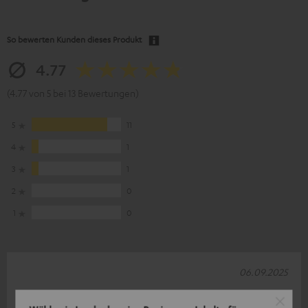
So bewerten Kunden dieses Produkt
4.77
(4.77 von 5 bei 13 Bewertungen)
5
11
4
1
3
1
2
0
1
0
06.09.2025
Einwandfrei