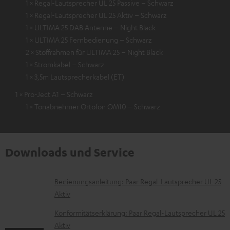
1 × Regal-Lautsprecher UL 25 Passive – Schwarz
1 × Regal-Lautsprecher UL 25 Aktiv – Schwarz
1 × ULTIMA 25 DAB Antenne – Night Black
1 × ULTIMA 25 Fernbedienung – Schwarz
2 × Stoffrahmen für ULTIMA 25 – Night Black
1 × Stromkabel – Schwarz
1 × 3,5m Lautsprecherkabel (ET)
1 × Pro-Ject A1 – Schwarz
1 × Tonabnehmer Ortofon OM10 – Schwarz
Downloads und Service
D
Bedienungsanleitung: Paar Regal-Lautsprecher UL 25
Aktiv
o
k
Konformitätserklärung: Paar Regal-Lautsprecher UL 25
Aktiv
u