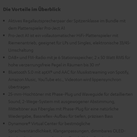
Die Vorteile im Überblick
Aktives Regallautsprecherpaar der Spitzenklasse im Bundle mit
dem Plattenspieler Pro-Ject A1
Pro-Ject A1 ist ein vollautomatischer HiFi-Plattenspieler mit
Riemenantrieb, geeignet für LPs und Singles, elektronische 33/45-
Umschaltung
DAB+ und FM-Radio mit je 6 Stationsspeicher, 2 x 50 Watt RMS für
hohe verzerrungsfreie Pegel in Räumen bis 30 m²
Bluetooth 5.0 mit aptX® und AAC für Musikstreaming von Spotify,
Amazon Music, YouTube etc., Videoton wird lippensynchron
übertragen
25-mm-Hochtöner mit Phase-Plug und Waveguide für detaillierten
Sound, 2-Wege-System mit ausgewogener Abstimmung,
Mitteltöner aus Fiberglas mit Phase-Plug für eine natürliche
Wiedergabe, Bassreflex-Aufbau für tiefen, präzisen Bass
Dynamore® Virtual Center für bestmögliche
Sprachverständlichkeit, Klanganpassungen, dimmbares OLED-