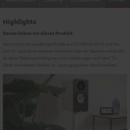
BEWERTUNGEN
ZUBEHÖR
LIEFERUMFANG
SUPPORT
Black
White
Highlights
Darum lieben wir dieses Produkt
Hier kommt das spielfertige Bundle aus ULTIMA 25 AKTIV und Pro-
Ject A1. Ganz ohne weiteren Verstärker oder AV-Receiver entdeckst
du deine Plattensammlung neu und schließt sogar noch dein TV-
Gerät und weitere Quellen an. Spare gegenüber dem Einzelkauf.