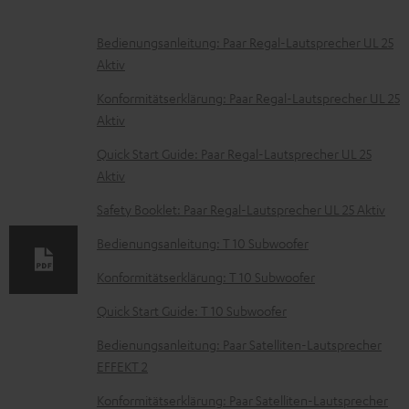
D
Bedienungsanleitung: Paar Regal-Lautsprecher UL 25
Aktiv
o
k
Konformitätserklärung: Paar Regal-Lautsprecher UL 25
Aktiv
u
m
Quick Start Guide: Paar Regal-Lautsprecher UL 25
Aktiv
e
n
Safety Booklet: Paar Regal-Lautsprecher UL 25 Aktiv
t
Bedienungsanleitung: T 10 Subwoofer
e
Konformitätserklärung: T 10 Subwoofer
z
Quick Start Guide: T 10 Subwoofer
u
m
Bedienungsanleitung: Paar Satelliten-Lautsprecher
EFFEKT 2
H
e
Konformitätserklärung: Paar Satelliten-Lautsprecher