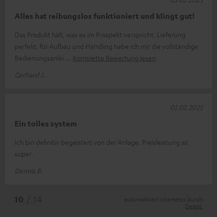
Alles hat reibungslos funktioniert und klingt gut!
Das Produkt hält, was es im Prospekt verspricht. Lieferung
perfekt, für Aufbau und Handling habe ich mir die vollständige
Bedienungsanlei
Komplette Bewertung lesen
Gerhard J.
01.02.2025
Ein tolles system
Ich bin definitiv begeistert von der Anlage, Preisleistung ist
super.
Dennis B.
*
10
/ 14
automatisiert übersetzt durch
DeepL