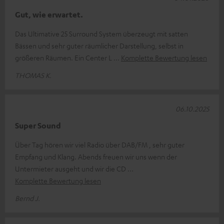
Gut, wie erwartet.
Das Ultimative 25 Surround System überzeugt mit satten
Bässen und sehr guter räumlicher Darstellung, selbst in
größeren Räumen. Ein Center L
Komplette Bewertung lesen
THOMAS K.
06.10.2025
Super Sound
Über Tag hören wir viel Radio über DAB/FM , sehr guter
Empfang und Klang. Abends freuen wir uns wenn der
Untermieter ausgeht und wir die CD
Komplette Bewertung lesen
Bernd J.