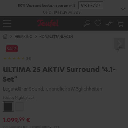
ZUM
NHALT
RINGEN
No
Abs
Startseite
Suche
Artike
im
HEIMKINO
KOMPLETTANLAGEN
Waren
SALE
(14)
ULTIMA 25 AKTIV Surround "4.1-
Set"
Legendärer Sound, unendliche Möglichkeiten
Farbe:
Night Black
Night
Pure
Black
White
1.099,
€
99
Inkl. MwSt
und zzgl.
Versandkosten
24,99 €