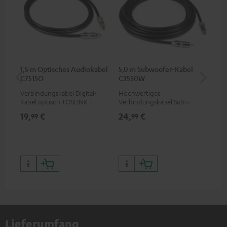
1,5 m Optisches Audiokabel
5,0 m Subwoofer-Kabel
K&
C7515O
C3550W
(St
Verbindungskabel Digital-
Hochwertiges
K&M
Kabel optisch TOSLINK / 3,5-
Verbindungskabel Subwoofer
für
mm-Mini-TOSLINK
Cinch Mono
von
19,
€
24,
€
99
99
99
Lieferumfang