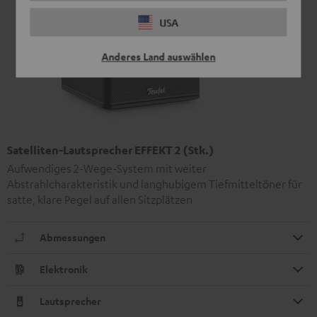
USA
Anderes Land auswählen
Satelliten-Lautsprecher EFFEKT 2 (Stk.)
Aufwendiges 2-Wege-System mit weiter
Abstrahlcharakteristik und langhubigem Tiefmitteltöner für
satte, klare Pegel auf allen Sitzplätzen
Abmessungen
Elektronik
Lautsprecher