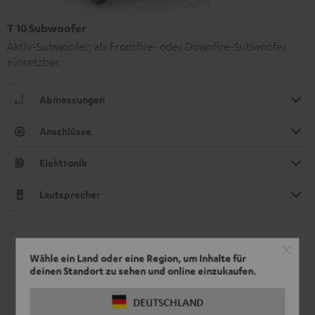
T 10 Subwoofer
Aktiv-Subwoofer: als Frontfire- oder Downfire-Subwoofer
einsetzbar.
Abmessungen
Anschlüsse
Elektronik
Lautsprecher
Wähle ein Land oder eine Region, um Inhalte für
deinen Standort zu sehen und online einzukaufen.
DEUTSCHLAND