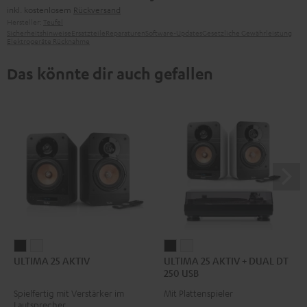
inkl. kostenlosem
Rückversand
Hersteller:
Teufel
Sicherheitshinweise
Ersatzteile
Reparaturen
Software-Updates
Gesetzliche Gewährleistung
Elektrogeräte Rücknahme
Das könnte dir auch gefallen
ULTIMA
ULTIMA
ULTIMA
ULTIMA
ULTIMA 25 AKTIV
ULTIMA 25 AKTIV + DUAL DT
25
25
25
25
250 USB
AKTIV
AKTIV
AKTIV
AKTIV
Spielfertig mit Verstärker im
Mit Plattenspieler
Night
Pure
+
+
Lautsprecher