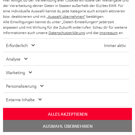
i
Hier willigst du der Verwendung aller Cookies ein sowie der Weitergabe und
t
R
a
n
der Verarbeitung deiner Daten in Staaten außerhalb der EU/des EWR. Für
Store Finder
k
d
ü
eine individuelle Auswahl kannst du jede Kategorie auch einzeln aktivieren
r
d
Erlebe unsere Produkte hautnah und lass dich
bzw. deaktivieren und mit
„Auswahl übernehmen“
bestätigen.
o
a
c
a
Alle Einwilligungen kannst du unter „Daten-Einstellungen“ jederzeit
persönlich im Store beraten.
n
anpassen und mit Wirkung für die Zukunft widerrufen. Schau dir für weitere
t
k
Übersicht
n
Informationen auch unsere
Datenschutzerklärung
und das
Impressum
an.
e
n
t
Erforderlich
Immer aktiv
n
a
i
h
e
Analyse
1
Gültig bis längstens zum 15.08.2026 23:59 Uhr.
Eine Barauszahlung ist nicht
m
möglich. Der Gutschein gilt nur für Privatkunden. Kann nicht in
Marketing
Kombination mit anderen Aktionsgutscheinen eingelöst werden. Der
e
Weiterverkauf von Aktionsgutscheinen ist untersagt. Der Gutschein verliert
im Falle eines Verkaufs seine Gültigkeit. Die genauen Bedingungen
Personalisierung
entnehmen Sie bitte den
AGB
.
Externe Inhalte
ALLES AKZEPTIEREN
Chat
AUSWAHL ÜBERNEHMEN
starten
8 Wochen Rückgaberecht