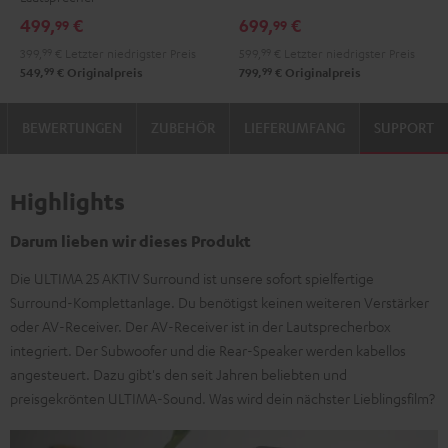
Black
White
DUAL
DUAL
499,
€
699,
€
99
99
DT
DT
399,
99
€
Letzter niedrigster Preis
599,
99
€
Letzter niedrigster Preis
250
250
99
99
549,
€
Originalpreis
799,
€
Originalpreis
USB
USB
Night
Pure
BEWERTUNGEN
ZUBEHÖR
LIEFERUMFANG
SUPPORT
Black
White
Highlights
Darum lieben wir dieses Produkt
Die ULTIMA 25 AKTIV Surround ist unsere sofort spielfertige
Surround-Komplettanlage. Du benötigst keinen weiteren Verstärker
oder AV-Receiver. Der AV-Receiver ist in der Lautsprecherbox
integriert. Der Subwoofer und die Rear-Speaker werden kabellos
angesteuert. Dazu gibt's den seit Jahren beliebten und
preisgekrönten ULTIMA-Sound. Was wird dein nächster Lieblingsfilm?