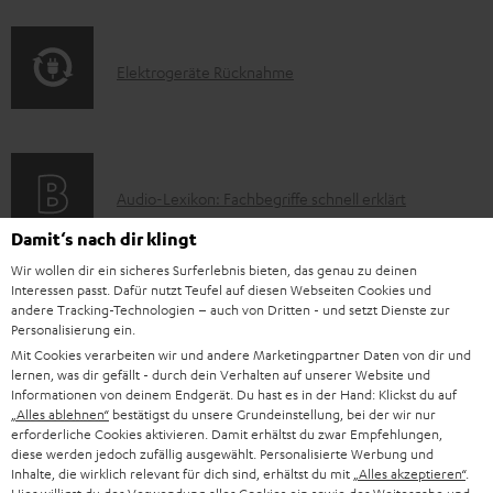
f
a
s
o
t
E
Elektrogeräte Rücknahme
r
i
l
m
o
e
a
n
k
t
e
A
Audio-Lexikon: Fachbegriffe schnell erklärt
t
i
n
u
r
Damit‘s nach dir klingt
o
z
d
o
Wir wollen dir ein sicheres Surferlebnis bieten, das genau zu deinen
n
u
Interessen passt. Dafür nutzt Teufel auf diesen Webseiten Cookies und
i
K
Persönliche Kaufberatung
g
e
m
andere Tracking-Technologien – auch von Dritten - und setzt Dienste zur
o
o
+49 (0) 30 / 217 84 212
Personalisierung ein.
e
n
V
Mit Cookies verarbeiten wir und andere Marketingpartner Daten von dir und
Mo – Fr 08:00 – 19:00 Uhr
-
n
r
z
lernen, was dir gefällt - durch dein Verhalten auf unserer Website und
e
Sa 09:00 – 17:30 Uhr
L
Informationen von deinem Endgerät. Du hast es in der Hand: Klickst du auf
t
ä
u
r
Sonn- und Feiertage geschlossen
„Alles ablehnen“
bestätigst du unsere Grundeinstellung, bei der wir nur
e
a
t
Teufel Support
erforderliche Cookies aktivieren. Damit erhältst du zwar Empfehlungen,
r
s
diese werden jedoch zufällig ausgewählt. Personalisierte Werbung und
x
k
e
Häufige Fragen
G
Inhalte, die wirklich relevant für dich sind, erhältst du mit
„Alles akzeptieren“
.
a
Kontakt