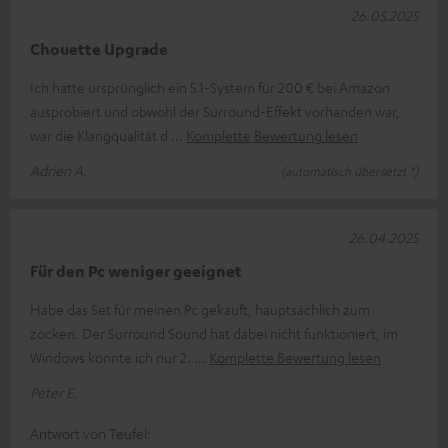
26.05.2025
Chouette Upgrade
Ich hatte ursprünglich ein 5.1-System für 200 € bei Amazon
ausprobiert und obwohl der Surround-Effekt vorhanden war,
war die Klangqualität d
Komplette Bewertung lesen
Adrien A.
(automatisch übersetzt *)
26.04.2025
Für den Pc weniger geeignet
Habe das Set für meinen Pc gekauft, hauptsächlich zum
zocken. Der Surround Sound hat dabei nicht funktioniert, im
Windows konnte ich nur 2.
Komplette Bewertung lesen
Peter E.
Antwort von Teufel: