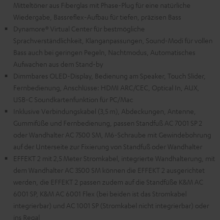
Mitteltöner aus Fiberglas mit Phase-Plug für eine natürliche
Wiedergabe, Bassreflex-Aufbau für tiefen, präzisen Bass
Dynamore® Virtual Center für bestmögliche
Sprachverständlichkeit, Klanganpassungen, Sound-Modi für vollen
Bass auch bei geringen Pegeln, Nachtmodus, Automatisches
Aufwachen aus dem Stand-by
Dimmbares OLED-Display, Bedienung am Speaker, Touch Slider,
Fernbedienung, Anschlüsse: HDMI ARC/CEC, Optical In, AUX,
USB-C Soundkartenfunktion für PC/Mac
Inklusive Verbindungskabel (3,5 m), Abdeckungen, Antenne,
Gummifüße und Fernbedienung, passen Standfuß AC 7001 SP 2
oder Wandhalter AC 7500 SM, M6-Schraube mit Gewindebohrung
auf der Unterseite zur Fixierung von Standfuß oder Wandhalter
EFFEKT 2 mit 2,5 Meter Stromkabel, integrierte Wandhalterung, mit
dem Wandhalter AC 3500 SM können die EFFEKT 2 ausgerichtet
werden, die EFFEKT 2 passen zudem auf die Standfüße K&M AC
6001 SP, K&M AC 6001 Flex (bei beiden ist das Stromkabel
integrierbar) und AC 1001 SP (Stromkabel nicht integrierbar) oder
ins Regal