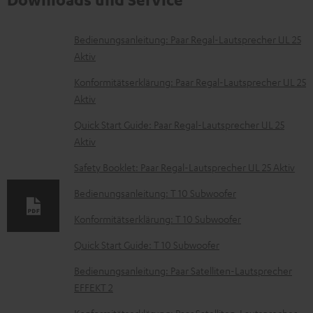
D
Bedienungsanleitung: Paar Regal-Lautsprecher UL 25
Aktiv
o
k
Konformitätserklärung: Paar Regal-Lautsprecher UL 25
Aktiv
u
m
Quick Start Guide: Paar Regal-Lautsprecher UL 25
Aktiv
e
n
Safety Booklet: Paar Regal-Lautsprecher UL 25 Aktiv
t
Bedienungsanleitung: T 10 Subwoofer
e
Konformitätserklärung: T 10 Subwoofer
z
Quick Start Guide: T 10 Subwoofer
u
m
Bedienungsanleitung: Paar Satelliten-Lautsprecher
EFFEKT 2
H