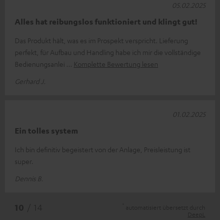
05.02.2025
Alles hat reibungslos funktioniert und klingt gut!
Das Produkt hält, was es im Prospekt verspricht. Lieferung
perfekt, für Aufbau und Handling habe ich mir die vollständige
Bedienungsanlei
Komplette Bewertung lesen
Gerhard J.
01.02.2025
Ein tolles system
Ich bin definitiv begeistert von der Anlage, Preisleistung ist
super.
Dennis B.
*
10
/ 14
automatisiert übersetzt durch
DeepL