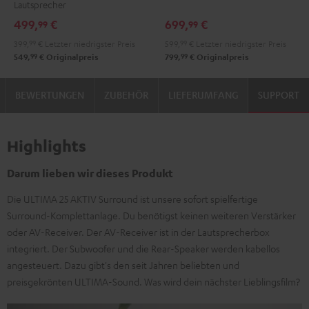
Lautsprecher
Black
White
DUAL
DUAL
499,
€
699,
€
99
99
DT
DT
399,
99
€
Letzter niedrigster Preis
599,
99
€
Letzter niedrigster Preis
250
250
99
99
549,
€
Originalpreis
799,
€
Originalpreis
USB
USB
Night
Pure
BEWERTUNGEN
ZUBEHÖR
LIEFERUMFANG
SUPPORT
Black
White
Highlights
Darum lieben wir dieses Produkt
Die ULTIMA 25 AKTIV Surround ist unsere sofort spielfertige
Surround-Komplettanlage. Du benötigst keinen weiteren Verstärker
oder AV-Receiver. Der AV-Receiver ist in der Lautsprecherbox
integriert. Der Subwoofer und die Rear-Speaker werden kabellos
angesteuert. Dazu gibt's den seit Jahren beliebten und
preisgekrönten ULTIMA-Sound. Was wird dein nächster Lieblingsfilm?