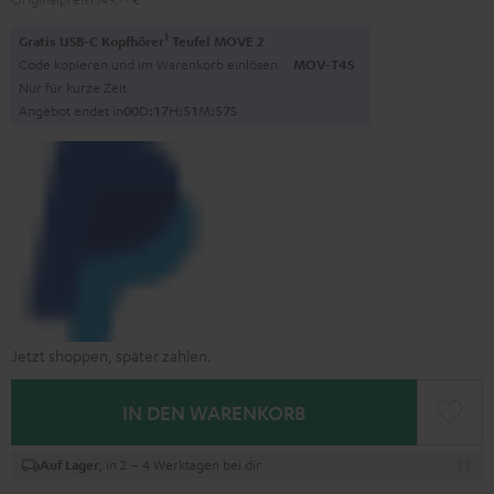
1
Gratis USB-C Kopfhörer
Teufel MOVE 2
Code kopieren und im Warenkorb einlösen.
MOV-T4S
Nur für kurze Zeit
Angebot endet in
0
0
D
:
1
7
H
:
5
1
M
:
5
6
S
Jetzt shoppen, später zahlen.
IN DEN WARENKORB
, in 2 – 4 Werktagen bei dir
Auf Lager