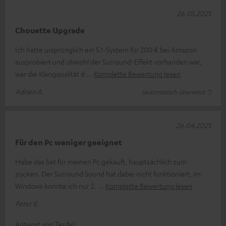
26.05.2025
Chouette Upgrade
Ich hatte ursprünglich ein 5.1-System für 200 € bei Amazon
ausprobiert und obwohl der Surround-Effekt vorhanden war,
war die Klangqualität d
Komplette Bewertung lesen
Adrien A.
(automatisch übersetzt *)
26.04.2025
Für den Pc weniger geeignet
Habe das Set für meinen Pc gekauft, hauptsächlich zum
zocken. Der Surround Sound hat dabei nicht funktioniert, im
Windows konnte ich nur 2.
Komplette Bewertung lesen
Peter E.
Antwort von Teufel: