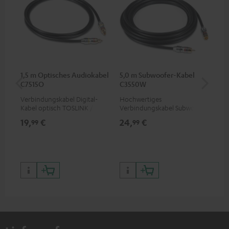
1,5 m Optisches Audiokabel
5,0 m Subwoofer-Kabel
K&
C7515O
C3550W
(St
Verbindungskabel Digital-
Hochwertiges
K&M
Kabel optisch TOSLINK / 3,5-
Verbindungskabel Subwoofer
für
mm-Mini-TOSLINK
Cinch Mono
von
19,
€
24,
€
99
99
99