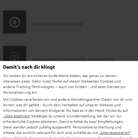
Q
f
a
s
o
t
E
Elektrogeräte Rücknahme
r
i
l
m
o
e
a
n
k
t
e
A
Audio-Lexikon: Fachbegriffe schnell erklärt
t
i
n
Damit‘s nach dir klingt
u
r
o
z
Wir wollen dir ein sicheres Surferlebnis bieten, das genau zu deinen
d
o
n
u
Interessen passt. Dafür nutzt Teufel auf diesen Webseiten Cookies und
i
K
Persönliche Kaufberatung
andere Tracking-Technologien – auch von Dritten - und setzt Dienste zur
g
e
m
Personalisierung ein.
o
o
+49 (0) 30 / 217 84 212
e
n
V
Mit Cookies verarbeiten wir und andere Marketingpartner Daten von dir und
Mo – Fr 08:00 – 19:00 Uhr
-
n
lernen, was dir gefällt - durch dein Verhalten auf unserer Website und
r
z
e
Sa 09:00 – 17:30 Uhr
Informationen von deinem Endgerät. Du hast es in der Hand: Klickst du auf
L
t
ä
„Alles ablehnen“
bestätigst du unsere Grundeinstellung, bei der wir nur
u
r
Sonn- und Feiertage geschlossen
erforderliche Cookies aktivieren. Damit erhältst du zwar Empfehlungen,
e
a
t
Teufel Support
r
s
diese werden jedoch zufällig ausgewählt. Personalisierte Werbung und
x
k
Inhalte, die wirklich relevant für dich sind, erhältst du mit
„Alles akzeptieren“
.
e
Häufige Fragen
G
a