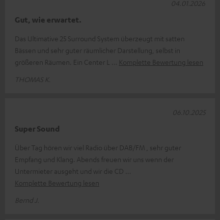
04.01.2026
Gut, wie erwartet.
Das Ultimative 25 Surround System überzeugt mit satten
Bässen und sehr guter räumlicher Darstellung, selbst in
größeren Räumen. Ein Center L
Komplette Bewertung lesen
THOMAS K.
06.10.2025
Super Sound
Über Tag hören wir viel Radio über DAB/FM , sehr guter
Empfang und Klang. Abends freuen wir uns wenn der
Untermieter ausgeht und wir die CD
Komplette Bewertung lesen
Bernd J.