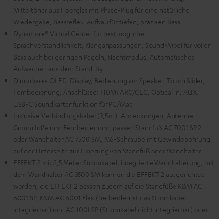
Mitteltöner aus Fiberglas mit Phase-Plug für eine natürliche
Wiedergabe, Bassreflex-Aufbau für tiefen, präzisen Bass
Dynamore® Virtual Center für bestmögliche
Sprachverständlichkeit, Klanganpassungen, Sound-Modi für vollen
Bass auch bei geringen Pegeln, Nachtmodus, Automatisches
Aufwachen aus dem Stand-by
Dimmbares OLED-Display, Bedienung am Speaker, Touch Slider,
Fernbedienung, Anschlüsse: HDMI ARC/CEC, Optical In, AUX,
USB-C Soundkartenfunktion für PC/Mac
Inklusive Verbindungskabel (3,5 m), Abdeckungen, Antenne,
Gummifüße und Fernbedienung, passen Standfuß AC 7001 SP 2
oder Wandhalter AC 7500 SM, M6-Schraube mit Gewindebohrung
auf der Unterseite zur Fixierung von Standfuß oder Wandhalter
EFFEKT 2 mit 2,5 Meter Stromkabel, integrierte Wandhalterung, mit
dem Wandhalter AC 3500 SM können die EFFEKT 2 ausgerichtet
werden, die EFFEKT 2 passen zudem auf die Standfüße K&M AC
6001 SP, K&M AC 6001 Flex (bei beiden ist das Stromkabel
integrierbar) und AC 1001 SP (Stromkabel nicht integrierbar) oder