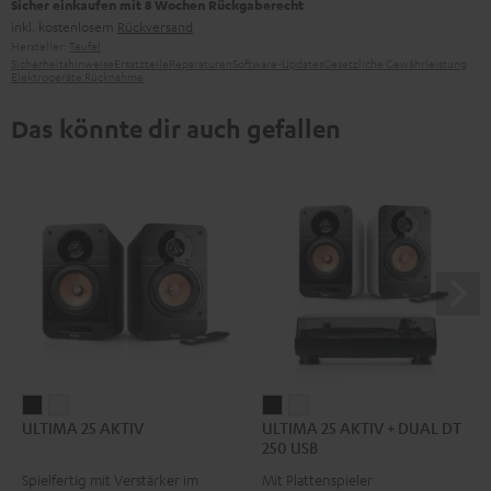
Sicher einkaufen mit 8 Wochen Rückgaberecht
inkl. kostenlosem
Rückversand
Hersteller:
Teufel
Sicherheitshinweise
Ersatzteile
Reparaturen
Software-Updates
Gesetzliche Gewährleistung
Elektrogeräte Rücknahme
Das könnte dir auch gefallen
ULTIMA
ULTIMA
ULTIMA
ULTIMA
ULTIMA 25 AKTIV
ULTIMA 25 AKTIV + DUAL DT
25
25
25
25
250 USB
AKTIV
AKTIV
AKTIV
AKTIV
Spielfertig mit Verstärker im
Mit Plattenspieler
Night
Pure
+
+