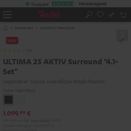
ZUM
NHALT
RINGEN
No
Abs
Startseite
Suche
Artike
im
HEIMKINO
KOMPLETTANLAGEN
Waren
SALE
(14)
ULTIMA 25 AKTIV Surround "4.1-
Set"
Legendärer Sound, unendliche Möglichkeiten
Farbe:
Night Black
Night
Pure
Black
White
1.099,
€
99
Inkl. MwSt
und zzgl.
Versandkosten
24,99 €
Letzter niedrigster Preis
999,
99
€
Originalpreis
1.149,
99
€