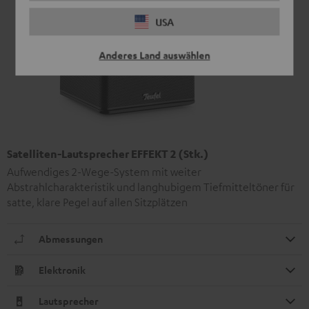
USA
Anderes Land auswählen
Satelliten-Lautsprecher EFFEKT 2 (Stk.)
Aufwendiges 2-Wege-System mit weiter
Abstrahlcharakteristik und langhubigem Tiefmitteltöner für
satte, klare Pegel auf allen Sitzplätzen
Abmessungen
Elektronik
Lautsprecher