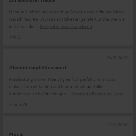
Ein absoluter Traum!
Habe seit Jahren ne vernünftige Anlage gewollt die das leistet
was ich möchte- Wurde nach Silvester geliefert und es war wie
im Club…. die
Komplette Bewertung lesen
Tim N.
26.01.2024
Absolut empfehlenswert
Preisleistung meiner Meinung einfach perfekt. Toller Bass,
einfach zum verbinden und Inbetriebnahme. Toller
Kundenservice bei Rückfragen
Komplette Bewertung lesen
Sandro M.
23.01.2024
Eins A