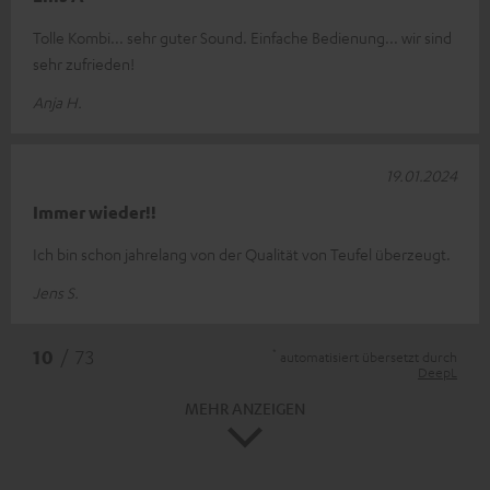
Tolle Kombi... sehr guter Sound. Einfache Bedienung... wir sind
sehr zufrieden!
Anja H.
19.01.2024
Immer wieder!!
Ich bin schon jahrelang von der Qualität von Teufel überzeugt.
Jens S.
*
10
/ 73
automatisiert übersetzt durch
DeepL
MEHR ANZEIGEN