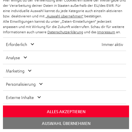
Hier willigst du der Verwendung aller Cookies ein sowie der Weitergabe und
der Verarbeitung deiner Daten in Staaten außerhalb der EU/des EWR. Für
eine individuelle Auswahl kannst du jede Kategorie auch einzeln aktivieren
bzw. deaktivieren und mit
„Auswahl übernehmen“
bestätigen.
Alle Einwilligungen kannst du unter „Daten-Einstellungen“ jederzeit
anpassen und mit Wirkung für die Zukunft widerrufen. Schau dir für weitere
Informationen auch unsere
Datenschutzerklärung
und das
Impressum
an.
Erforderlich
Immer aktiv
Analyse
Marketing
Personalisierung
Externe Inhalte
Downloads und Service
ALLES AKZEPTIEREN
D
Chat
Bedienungsanleitung: Stand-Lautsprecher UL 40 Mk4
AUSWAHL ÜBERNEHMEN
starten
25 (Stk.)
o