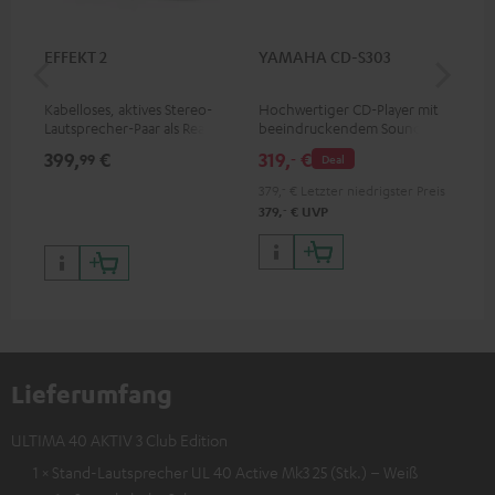
EFFEKT 2
YAMAHA CD-S303
Pan
DP
Kabelloses, aktives Stereo-
Hochwertiger CD-Player mit
Ult
Lautsprecher-Paar als Rear-
beeindruckendem Sound und
Dol
Speaker-Erweiterungsset für
wertiger Verarbeitung
Unt
399,
€
319,
€
17
99
‐
Deal
geeignete Teufel Systeme
HDR
Bil
379,
‐
€
Letzter niedrigster Preis
Kon
‐
379,
€
UVP
Lieferumfang
ULTIMA 40 AKTIV 3 Club Edition
1 × Stand-Lautsprecher UL 40 Active Mk3 25 (Stk.) – Weiß