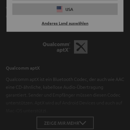
Videoton von z. B. Youtube oder anderen Apps sowie
USA
Games wird natürlich lippensynchron übertragen.
Anderes Land auswählen
Qualcomm aptX
Qualcomm aptX ist ein Bluetooth Codec, der auch wie AAC
eine CD-ähnliche, kabellose Audio-Übertragung
garantiert. Sender und Empfänger müssen diesen Codec
unterstützen. AptX wird auf Android Devices und auch auf
Mac-OS unterstützt.
ZEIGE MIR MEHR