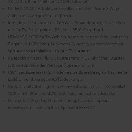
AKTIV 3 im Bundle mit dem S 6000 Subwoofer
ULTIMA 40 AKTIV 3: aktives Standlautsprecher-Paar in 3-Wege-
Aufbau mit zwei großen Tieftönern
Integrierter Verstärker mit 260 Watt Gesamtleistung, Anschlüsse
u.a. für TV, Plattenspieler, PC über USB-C-Soundcard
HDMI ARC / CEC für TV-Anbindung mit nur einem Kabel, optischer
Eingang, AUX-Eingang, Subwoofer-Ausgang, weitere Geräte wie
Spielekonsole schließt du an dein TV-Gerät an
Bluetooth mit aptX® für Musikstreaming in CD-ähnlicher Qualität
z. B. von Spotify oder YouTube (lippensynchron)
FSC®-zertifiziertes Holz, modernes, zeitloses Design mit satinierter
Lackfront und wertigen Stoffabdeckungen
S 6000: kraftvoller High-End-Aktiv-Subwoofer mit THX-Zertifikat,
300-mm-Tieftöner und 250 Watt Leistung, optional kabellos
Display, Nachtmodus, Fernbedienung, Equalizer, optional
erweiterbar mit aktiven Rear-Speakern EFFEKT 2