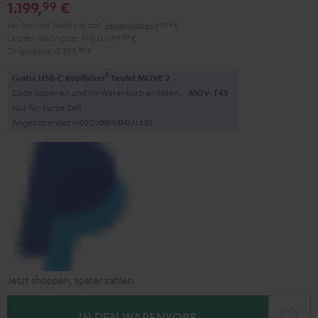
1.199,
€
99
Set-Preis inkl. MwSt
und zzgl.
Versandkosten
69,99 €
Letzter niedrigster Preis
1.099,
99
€
Originalpreis
1.399,
99
€
1
Gratis USB-C Kopfhörer
Teufel MOVE 2
Code kopieren und im Warenkorb einlösen.
MOV-T4S
Nur für kurze Zeit
Angebot endet in
0
2
D
:
0
8
H
:
0
4
M
:
3
2
S
Jetzt shoppen, später zahlen.
IN DEN WARENKORB