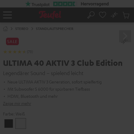
ZUM
NHALT
RINGEN
No
Abs
Startseite
Suche
Artike
im
STEREO
STANDLAUTSPRECHER
Waren
SALE
(73)
ULTIMA 40 AKTIV 3 Club Edition
Legendärer Sound – spielend leicht
Neue ULTIMA AKTIV 3 Generation, sofort spielfertig
Mit Subwoofer S 6000 für spürbaren Tiefbass
HDMI, Bluetooth und mehr
Zeige mir mehr
Farbe:
Weiß
Schwarz
Weiß