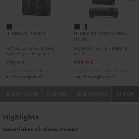
ULTIMA
ULTIMA
ULTIMA
ULTIMA
ULTIMA 40 AKTIV 3
ULTIMA 40 AKTIV 3 + DUAL
40
40
40
40
DT 250
AKTIV
AKTIV
AKTIV
AKTIV
Aktives ULTIMA Soundsystem,
Legendärer Sound – spielend
3
3
3
3
spielfertig mit integriertem
leicht
Schwarz
Weiß
+
+
Verstärker
799,
€
999,
€
99
99
DUAL
DUAL
699,
99
€
Letzter niedrigster Preis
899,
99
€
Letzter niedrigster Preis
DT
DT
99
99
899,
€
Originalpreis
1.149,
€
Originalpreis
250
250
Schwarz
Weiß
BEWERTUNGEN
ZUBEHÖR
LIEFERUMFANG
SUPPORT
/
/
Schwarz
Schwarz
Highlights
Darum lieben wir dieses Produkt