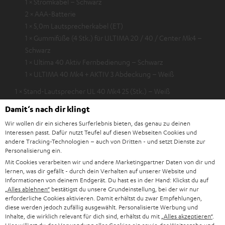
1 × Stromkabel – Schwarz
2 × AAA-Batterie
1 × 5,0m Lautsprecherkabel (ET)
1 × Gummifüße (4 Stk.) für ULTIMA 20 / 40 / Center Mk4 –
Schwarz
1 × Ultima 40 Aktiv Fernbedienung – Schwarz
1 × ULTIMA 40 Mk4 + AKTIV 3 Abdeckung – Weiß
1 × Stand-Lautsprecher UL 40 Mk4 25 (Stk.) – Weiß
1 × Gummifüße (4 Stk.) für ULTIMA 20 / 40 / Center Mk4 –
Damit‘s nach dir klingt
Schwarz
Wir wollen dir ein sicheres Surferlebnis bieten, das genau zu deinen
1 × ULTIMA 40 Mk4 + AKTIV 3 Abdeckung – Weiß
Interessen passt. Dafür nutzt Teufel auf diesen Webseiten Cookies und
andere Tracking-Technologien – auch von Dritten - und setzt Dienste zur
1 × Aktiv-Subwoofer S 6000 SW – Schwarz
Personalisierung ein.
1 × Stoffrahmen für S 6000 SW
Mit Cookies verarbeiten wir und andere Marketingpartner Daten von dir und
1 × Stromkabel – Schwarz
lernen, was dir gefällt - durch dein Verhalten auf unserer Website und
Informationen von deinem Endgerät. Du hast es in der Hand: Klickst du auf
1 × 5,0 m Subwoofer-Kabel C3550W – Schwarz
„Alles ablehnen“
bestätigst du unsere Grundeinstellung, bei der wir nur
erforderliche Cookies aktivieren. Damit erhältst du zwar Empfehlungen,
diese werden jedoch zufällig ausgewählt. Personalisierte Werbung und
Inhalte, die wirklich relevant für dich sind, erhältst du mit
„Alles akzeptieren“
.