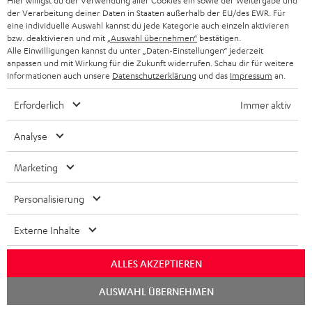
Hier willigst du der Verwendung aller Cookies ein sowie der Weitergabe und
D
Bedienungsanleitung: Stand-Lautsprecher UL 40 Mk4
der Verarbeitung deiner Daten in Staaten außerhalb der EU/des EWR. Für
25 (Stk.)
o
eine individuelle Auswahl kannst du jede Kategorie auch einzeln aktivieren
bzw. deaktivieren und mit
„Auswahl übernehmen“
bestätigen.
k
Konformitätserklärung: Stand-Lautsprecher UL 40
Alle Einwilligungen kannst du unter „Daten-Einstellungen“ jederzeit
anpassen und mit Wirkung für die Zukunft widerrufen. Schau dir für weitere
Mk4 25 (Stk.)
u
Informationen auch unsere
Datenschutzerklärung
und das
Impressum
an.
m
Bedienungsanleitung: Stand-Lautsprecher UL 40
Erforderlich
Immer aktiv
Active Mk3 25 (Stk.)
e
n
Konformitätserklärung: Stand-Lautsprecher UL 40
Analyse
t
Active Mk3 25 (Stk.)
Marketing
e
Quick Start Guide: Stand-Lautsprecher UL 40 Active
z
Mk3 25 (Stk.)
Personalisierung
u
Safety Booklet: Stand-Lautsprecher UL 40 Active Mk3
Externe Inhalte
m
25 (Stk.)
H
Bedienungsanleitung: Aktiv-Subwoofer S 6000 SW
ALLES AKZEPTIEREN
e
Quick Start Guide: Aktiv-Subwoofer S 6000 SW
Chat
AUSWAHL ÜBERNEHMEN
r
starten
Bedienungsanleitung: Paar Satelliten-Lautsprecher