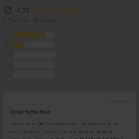
4.75
(4.75 von 5 bei 4 Bewertungen)
5
3
4
1
3
0
2
0
1
0
14.03.2026
Dicker fetter Bass
Klang ist super Die Verarbeitung des Subwoofers ist leider
etwas mangelhaft, ist aber nur zu sehen beim genauen
hinschauen. Dann ist zu bem
Komplette Bewertung lesen