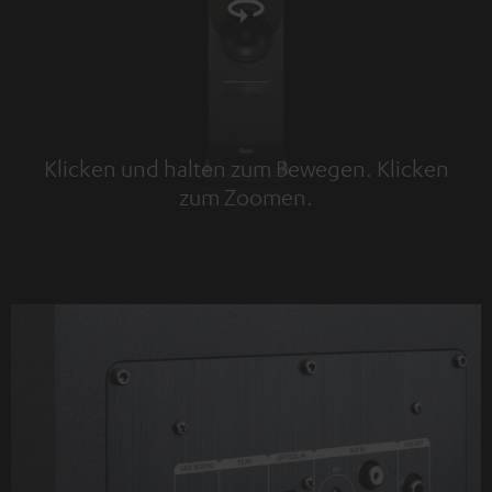
Klicken und halten zum Bewegen. Klicken
zum Zoomen.
Tap to zoom