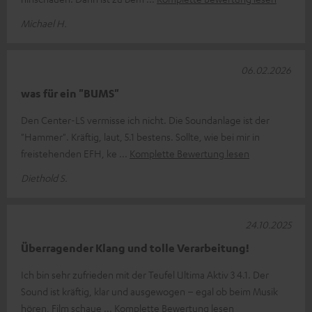
Michael H.
06.02.2026
was für ein "BUMS"
Den Center-LS vermisse ich nicht. Die Soundanlage ist der
"Hammer". Kräftig, laut, 5.1 bestens. Sollte, wie bei mir in
freistehenden EFH, ke
Komplette Bewertung lesen
Diethold S.
24.10.2025
Überragender Klang und tolle Verarbeitung!
Ich bin sehr zufrieden mit der Teufel Ultima Aktiv 3 4.1. Der
Sound ist kräftig, klar und ausgewogen – egal ob beim Musik
hören, Film schaue
Komplette Bewertung lesen