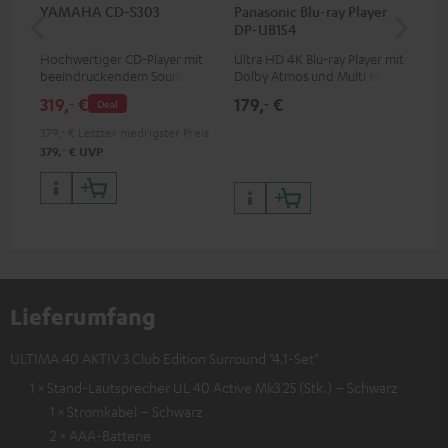
YAMAHA CD-S303
Panasonic Blu-ray Player
30
DP-UB154
C4
Hochwertiger CD-Player mit
Ultra HD 4K Blu-ray Player mit
Lau
beeindruckendem Sound und
Dolby Atmos und Multi HDR-
mm
wertiger Verarbeitung
Unterstützung inklusive
319,
€
179,
€
99
‐
‐
Deal
HDR10+ für eine überragende
Bildqualität mit lebensechten
379,
‐
€
Letzter niedrigster Preis
Kontrasten und Farben
‐
379,
€
UVP
Lieferumfang
ULTIMA 40 AKTIV 3 Club Edition Surround "4.1-Set"
1 × Stand-Lautsprecher UL 40 Active Mk3 25 (Stk.) – Schwarz
1 × Stromkabel – Schwarz
2 × AAA-Batterie