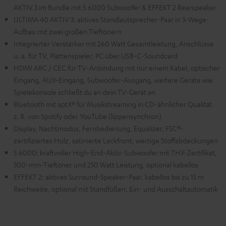
AKTIV 3 im Bundle mit S 6000 Subwoofer & EFFEKT 2 Rearspeaker
ULTIMA 40 AKTIV 3: aktives Standlautsprecher-Paar in 3-Wege-
Aufbau mit zwei großen Tieftönern
Integrierter Verstärker mit 260 Watt Gesamtleistung, Anschlüsse
u. a. für TV, Plattenspieler, PC über USB-C-Soundcard
HDMI ARC / CEC für TV-Anbindung mit nur einem Kabel, optischer
Eingang, AUX-Eingang, Subwoofer-Ausgang, weitere Geräte wie
Spielekonsole schließt du an dein TV-Gerät an
Bluetooth mit aptX® für Musikstreaming in CD-ähnlicher Qualität
z. B. von Spotify oder YouTube (lippensynchron)
Display, Nachtmodus, Fernbedienung, Equalizer, FSC®-
zertifiziertes Holz, satinierte Lackfront, wertige Stoffabdeckungen
S 6000: kraftvoller High-End-Aktiv-Subwoofer mit THX-Zertifikat,
300-mm-Tieftöner und 250 Watt Leistung, optional kabellos
EFFEKT 2: aktives Surround-Speaker-Paar, kabellos bis zu 15 m
Reichweite, optional mit Standfüßen, Ein- und Ausschaltautomatik