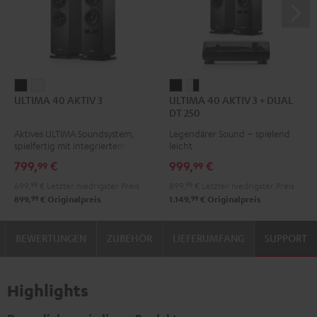
ULTIMA
ULTIMA
ULTIMA
ULTIMA
ULTIMA 40 AKTIV 3
ULTIMA 40 AKTIV 3 + DUAL
40
40
40
40
DT 250
AKTIV
AKTIV
AKTIV
AKTIV
Aktives ULTIMA Soundsystem,
Legendärer Sound – spielend
3
3
3
3
spielfertig mit integriertem
leicht
Schwarz
Weiß
+
+
Verstärker
799,
€
999,
€
99
99
DUAL
DUAL
699,
99
€
Letzter niedrigster Preis
899,
99
€
Letzter niedrigster Preis
DT
DT
99
99
899,
€
Originalpreis
1.149,
€
Originalpreis
250
250
Schwarz
Weiß
BEWERTUNGEN
ZUBEHÖR
LIEFERUMFANG
SUPPORT
/
/
Schwarz
Schwarz
Highlights