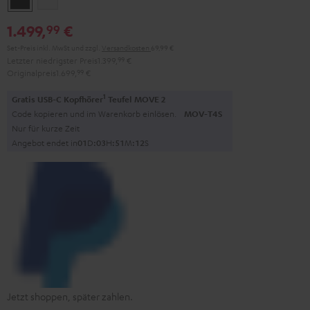
1.499,
€
99
Set-Preis inkl. MwSt
und zzgl.
Versandkosten
69,99 €
Letzter niedrigster Preis
1.399,
99
€
Originalpreis
1.699,
99
€
1
Gratis USB-C Kopfhörer
Teufel MOVE 2
Code kopieren und im Warenkorb einlösen.
MOV-T4S
Nur für kurze Zeit
Angebot endet in
0
1
D
:
0
3
H
:
5
1
M
:
1
0
S
Jetzt shoppen, später zahlen.