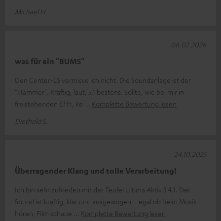
Michael H.
06.02.2026
was für ein "BUMS"
Den Center-LS vermisse ich nicht. Die Soundanlage ist der
"Hammer". Kräftig, laut, 5.1 bestens. Sollte, wie bei mir in
freistehenden EFH, ke
Komplette Bewertung lesen
Diethold S.
24.10.2025
Überragender Klang und tolle Verarbeitung!
Ich bin sehr zufrieden mit der Teufel Ultima Aktiv 3 4.1. Der
Sound ist kräftig, klar und ausgewogen – egal ob beim Musik
hören, Film schaue
Komplette Bewertung lesen