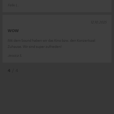
Felix L.
12.10.2025
WOW
Mit dem Sound haben wir das Kino bzw. den Konzertsaal
Zuhause. Wir sind super zufrieden!
Jessica S.
4
/ 4