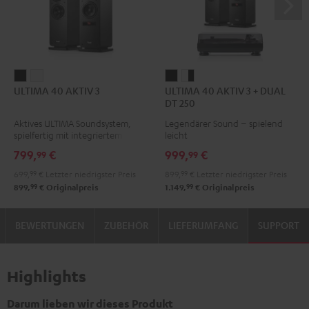
ULTIMA
ULTIMA
ULTIMA
ULTIMA
ULTIMA 40 AKTIV 3
ULTIMA 40 AKTIV 3 + DUAL
40
40
40
40
DT 250
AKTIV
AKTIV
AKTIV
AKTIV
Aktives ULTIMA Soundsystem,
Legendärer Sound – spielend
3
3
3
3
spielfertig mit integriertem
leicht
Schwarz
Weiß
+
+
Verstärker
799,
€
999,
€
99
99
DUAL
DUAL
699,
99
€
Letzter niedrigster Preis
899,
99
€
Letzter niedrigster Preis
DT
DT
99
99
899,
€
Originalpreis
1.149,
€
Originalpreis
250
250
Schwarz
Weiß
BEWERTUNGEN
ZUBEHÖR
LIEFERUMFANG
SUPPORT
/
/
Schwarz
Schwarz
Highlights
Darum lieben wir dieses Produkt