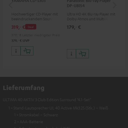
YAMAHA CD-S303
Panasonic Blu-ray Player
30
DP-UB154
C4
Hochwertiger CD-Player mit
Ultra HD 4K Blu-ray Player mit
Lau
beeindruckendem Sound und
Dolby Atmos und Multi HDR-
mm
wertiger Verarbeitung
Unterstützung inklusive
319,
€
179,
€
99
‐
‐
Deal
HDR10+ für eine überragende
Bildqualität mit lebensechten
379,
‐
€
Letzter niedrigster Preis
Kontrasten und Farben
‐
379,
€
UVP
Lieferumfang
ULTIMA 40 AKTIV 3 Club Edition Surround "4.1-Set"
1 × Stand-Lautsprecher UL 40 Active Mk3 25 (Stk.) – Weiß
1 × Stromkabel – Schwarz
2 × AAA-Batterie