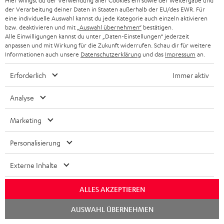
Hier willigst du der Verwendung aller Cookies ein sowie der Weitergabe und
der Verarbeitung deiner Daten in Staaten außerhalb der EU/des EWR. Für
25 (Stk.)
o
eine individuelle Auswahl kannst du jede Kategorie auch einzeln aktivieren
k
bzw. deaktivieren und mit
„Auswahl übernehmen“
bestätigen.
Konformitätserklärung: Stand-Lautsprecher UL 40
Alle Einwilligungen kannst du unter „Daten-Einstellungen“ jederzeit
Mk4 25 (Stk.)
u
anpassen und mit Wirkung für die Zukunft widerrufen. Schau dir für weitere
Informationen auch unsere
Datenschutzerklärung
und das
Impressum
an.
m
Bedienungsanleitung: Stand-Lautsprecher UL 40
Active Mk3 25 (Stk.)
e
Erforderlich
Immer aktiv
n
Konformitätserklärung: Stand-Lautsprecher UL 40
Analyse
t
Active Mk3 25 (Stk.)
e
Marketing
Quick Start Guide: Stand-Lautsprecher UL 40 Active
z
Mk3 25 (Stk.)
Personalisierung
u
Safety Booklet: Stand-Lautsprecher UL 40 Active Mk3
m
25 (Stk.)
Externe Inhalte
H
Bedienungsanleitung: Aktiv-Subwoofer S 6000 SW
ALLES AKZEPTIEREN
e
Quick Start Guide: Aktiv-Subwoofer S 6000 SW
Chat
r
AUSWAHL ÜBERNEHMEN
starten
Bedienungsanleitung: Paar Satelliten-Lautsprecher