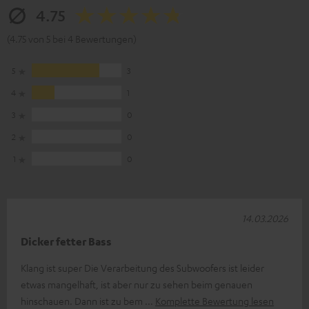
4.75
(4.75 von 5 bei 4 Bewertungen)
5
3
4
1
3
0
2
0
1
0
14.03.2026
Dicker fetter Bass
Klang ist super Die Verarbeitung des Subwoofers ist leider
etwas mangelhaft, ist aber nur zu sehen beim genauen
hinschauen. Dann ist zu bem
Komplette Bewertung lesen