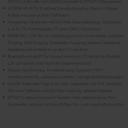
AKTIV 3 im Bundle mit S 6000 Subwoofer & EFFEKT 2 Rearspeaker
ULTIMA 40 AKTIV 3: aktives Standlautsprecher-Paar in 3-Wege-
Aufbau mit zwei großen Tieftönern
Integrierter Verstärker mit 260 Watt Gesamtleistung, Anschlüsse
u. a. für TV, Plattenspieler, PC über USB-C-Soundcard
HDMI ARC / CEC für TV-Anbindung mit nur einem Kabel, optischer
Eingang, AUX-Eingang, Subwoofer-Ausgang, weitere Geräte wie
Spielekonsole schließt du an dein TV-Gerät an
Bluetooth mit aptX® für Musikstreaming in CD-ähnlicher Qualität
z. B. von Spotify oder YouTube (lippensynchron)
Display, Nachtmodus, Fernbedienung, Equalizer, FSC®-
zertifiziertes Holz, satinierte Lackfront, wertige Stoffabdeckungen
S 6000: kraftvoller High-End-Aktiv-Subwoofer mit THX-Zertifikat,
300-mm-Tieftöner und 250 Watt Leistung, optional kabellos
EFFEKT 2: aktives Surround-Speaker-Paar, kabellos bis zu 15 m
Reichweite, optional mit Standfüßen, Ein- und Ausschaltautomatik