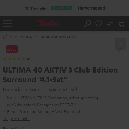
ZUM
NHALT
RINGEN
No
Abs
Startseite
Suche
Artike
im
HEIMKINO
STANDLAUTSPRECHER
Waren
SALE
(4)
ULTIMA 40 AKTIV 3 Club Edition
Surround "4.1-Set"
Legendärer Sound – spielend leicht
Neue ULTIMA AKTIV 3 Generation, sofort spielfertig
Mit Subwoofer & Rearspeaker EFFEKT 2
Echter Surround-Sound, HDMI, Bluetooth
Zeige mir mehr
Farbe:
Weiß