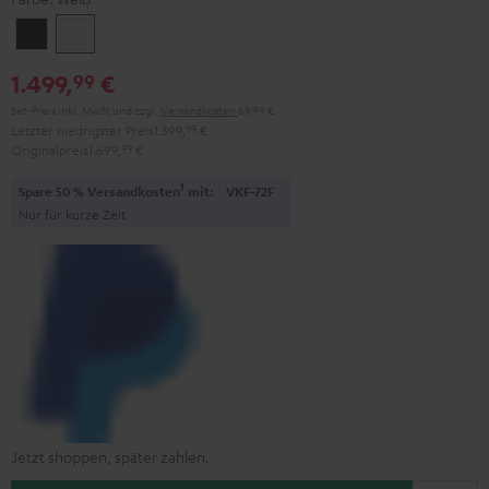
Schwarz
Weiß
1.499,
€
99
Set-Preis inkl. MwSt
und zzgl.
Versandkosten
69,99 €
Letzter niedrigster Preis
1.399,
99
€
Originalpreis
1.699,
99
€
1
Spare 50 % Versandkosten
mit:
VKF-72F
Nur für kurze Zeit
Jetzt shoppen, später zahlen.