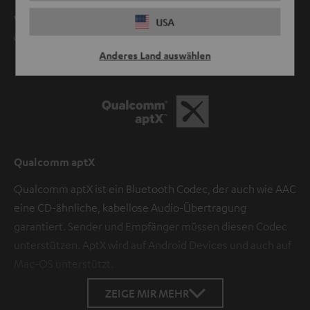
Videoton von z. B. Youtube oder anderen Apps sowie
USA
Games wird natürlich lippensynchron übertragen.
Anderes Land auswählen
Qualcomm aptX
Qualcomm aptX ist ein Bluetooth Codec, der auch wie AAC
eine CD-ähnliche, kabellose Audio-Übertragung
garantiert. Sender und Empfänger müssen diesen Codec
unterstützen. AptX wird auf Android Devices und auch auf
Mac-OS unterstützt.
ZEIGE MIR MEHR