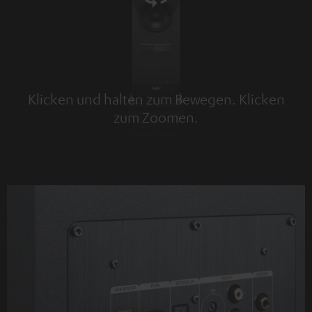
Klicken und halten zum Bewegen. Klicken
zum Zoomen.
Tap to zoom