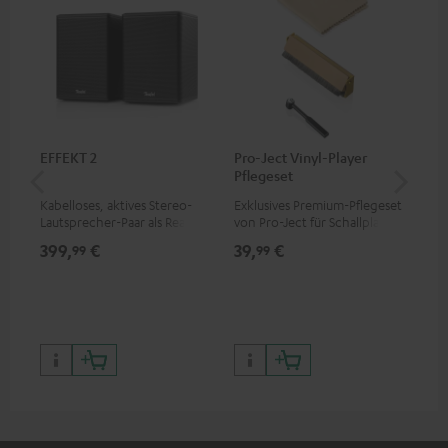
EFFEKT 2
Pro-Ject Vinyl-Player
Ort
Pflegeset
Kabelloses, aktives Stereo-
Exklusives Premium-Pflegeset
Ers
Lautsprecher-Paar als Rear-
von Pro-Ject für Schallplatten
2M
Speaker-Erweiterungsset für
und - spieler, nur im Teufel
399,
€
39,
€
69
99
99
geeignete Teufel Systeme
Webshop erhältlich