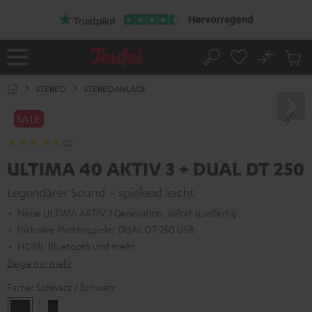
ZUM
NHALT
RINGEN
No
Abs
Startseite
Suche
Artike
im
STEREO
STEREOANLAGE
Waren
SALE
(2)
ULTIMA 40 AKTIV 3 + DUAL DT 250
Legendärer Sound – spielend leicht
Neue ULTIMA AKTIV 3 Generation, sofort spielfertig
Inklusive Plattenspieler DUAL DT 250 USB
HDMI, Bluetooth und mehr
Zeige mir mehr
Farbe:
Schwarz / Schwarz
Schwarz
Weiß