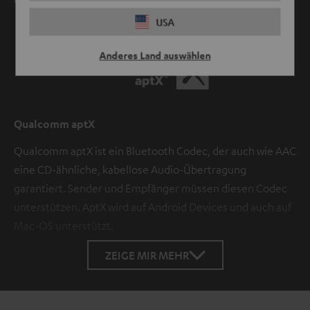
Games wird natürlich lippensynchron übertragen.
USA
Anderes Land auswählen
Qualcomm aptX
Qualcomm aptX ist ein Bluetooth Codec, der auch wie AAC
eine CD-ähnliche, kabellose Audio-Übertragung
garantiert. Sender und Empfänger müssen diesen Codec
unterstützen. AptX wird auf Android Devices und auch auf
Mac-OS unterstützt.
ZEIGE MIR MEHR