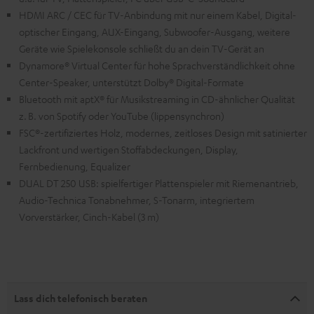
HDMI ARC / CEC für TV-Anbindung mit nur einem Kabel, Digital-
optischer Eingang, AUX-Eingang, Subwoofer-Ausgang, weitere
Geräte wie Spielekonsole schließt du an dein TV-Gerät an
Dynamore® Virtual Center für hohe Sprachverständlichkeit ohne
Center-Speaker, unterstützt Dolby® Digital-Formate
Bluetooth mit aptX® für Musikstreaming in CD-ähnlicher Qualität
z. B. von Spotify oder YouTube (lippensynchron)
FSC®-zertifiziertes Holz, modernes, zeitloses Design mit satinierter
Lackfront und wertigen Stoffabdeckungen, Display,
Fernbedienung, Equalizer
DUAL DT 250 USB: spielfertiger Plattenspieler mit Riemenantrieb,
Audio-Technica Tonabnehmer, S-Tonarm, integriertem
Vorverstärker, Cinch-Kabel (3 m)
Lass dich telefonisch beraten