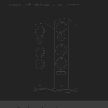
1 × Stereo-Cinch-Kabel 3.0m - C7030A – Schwarz