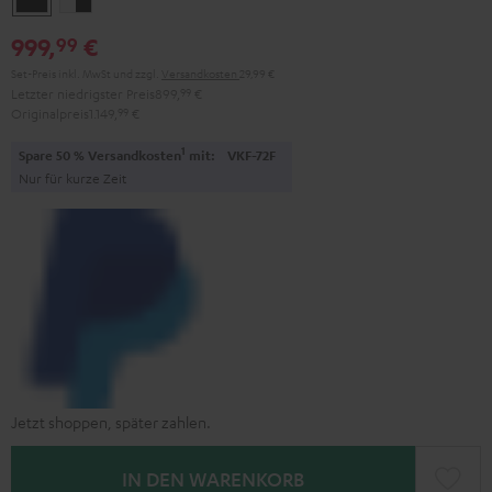
/
/
999,
€
99
Schwarz
Schwarz
Set-Preis inkl. MwSt
und zzgl.
Versandkosten
29,99 €
Letzter niedrigster Preis
899,
99
€
Originalpreis
1.149,
99
€
1
Spare 50 % Versandkosten
mit:
VKF-72F
Nur für kurze Zeit
Jetzt shoppen, später zahlen.
IN DEN WARENKORB