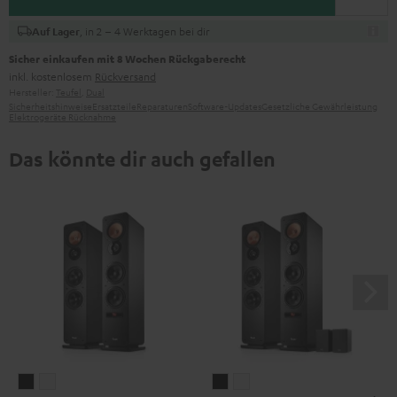
, in 2 – 4 Werktagen bei dir
Auf Lager
Sicher einkaufen mit 8 Wochen Rückgaberecht
inkl. kostenlosem
Rückversand
Hersteller:
Teufel
,
Dual
Sicherheitshinweise
Ersatzteile
Reparaturen
Software-Updates
Gesetzliche Gewährleistung
Elektrogeräte Rücknahme
Das könnte dir auch gefallen
ULTIMA
ULTIMA
ULTIMA
ULTIMA