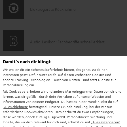
o
t
E
Elektrogeräte Rücknahme
r
i
l
m
o
e
a
n
k
t
e
A
Audio-Lexikon: Fachbegriffe schnell erklärt
t
i
n
u
r
o
z
d
o
n
Damit‘s nach dir klingt
u
i
K
Persönliche Kaufberatung
g
e
Wir wollen dir ein sicheres Surferlebnis bieten, das genau zu deinen
m
Interessen passt. Dafür nutzt Teufel auf diesen Webseiten Cookies und
o
o
+49 (0) 30 / 217 84 212
e
n
V
andere Tracking-Technologien – auch von Dritten - und setzt Dienste zur
Mo – Fr 08:00 – 19:00 Uhr
-
n
r
Personalisierung ein.
z
e
Sa 09:00 – 17:30 Uhr
Mit Cookies verarbeiten wir und andere Marketingpartner Daten von dir und
L
t
ä
u
r
Sonn- und Feiertage geschlossen
lernen, was dir gefällt - durch dein Verhalten auf unserer Website und
e
a
Informationen von deinem Endgerät. Du hast es in der Hand: Klickst du auf
t
Teufel Support
r
s
„Alles ablehnen“
bestätigst du unsere Grundeinstellung, bei der wir nur
x
k
e
Häufige Fragen
G
erforderliche Cookies aktivieren. Damit erhältst du zwar Empfehlungen,
a
diese werden jedoch zufällig ausgewählt. Personalisierte Werbung und
i
Kontakt
t
R
a
n
Inhalte, die wirklich relevant für dich sind, erhältst du mit
„Alles akzeptieren“
.
Store Finder