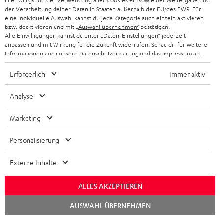
k
d
Hier willigst du der Verwendung aller Cookies ein sowie der Weitergabe und
ü
r
d
Erlebe unsere Produkte hautnah und lass dich
der Verarbeitung deiner Daten in Staaten außerhalb der EU/des EWR. Für
o
a
c
a
eine individuelle Auswahl kannst du jede Kategorie auch einzeln aktivieren
persönlich im Store beraten.
bzw. deaktivieren und mit
„Auswahl übernehmen“
bestätigen.
n
t
k
Übersicht
n
Alle Einwilligungen kannst du unter „Daten-Einstellungen“ jederzeit
e
anpassen und mit Wirkung für die Zukunft widerrufen. Schau dir für weitere
n
t
Informationen auch unsere
Datenschutzerklärung
und das
Impressum
an.
n
a
i
Erforderlich
Immer aktiv
h
e
1
Gültig bis längstens zum 15.08.2026 23:59 Uhr.
Eine Barauszahlung ist nicht
m
möglich. Der Gutschein gilt nur für Privatkunden. Kann nicht in
Analyse
Kombination mit anderen Aktionsgutscheinen eingelöst werden. Der
e
Weiterverkauf von Aktionsgutscheinen ist untersagt. Der Gutschein verliert
Marketing
im Falle eines Verkaufs seine Gültigkeit. Die genauen Bedingungen
entnehmen Sie bitte den
AGB
.
Personalisierung
Externe Inhalte
ALLES AKZEPTIEREN
8 Wochen Rückgaberecht
Chat
AUSWAHL ÜBERNEHMEN
starten
Kostenloser Rückversand