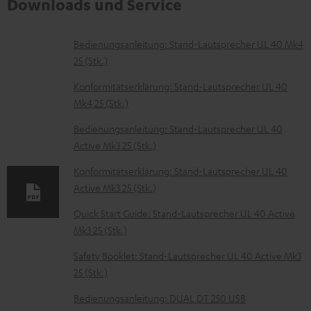
Downloads und Service
D
Bedienungsanleitung: Stand-Lautsprecher UL 40 Mk4
25 (Stk.)
o
k
Konformitätserklärung: Stand-Lautsprecher UL 40
Mk4 25 (Stk.)
u
m
Bedienungsanleitung: Stand-Lautsprecher UL 40
Active Mk3 25 (Stk.)
e
n
Konformitätserklärung: Stand-Lautsprecher UL 40
t
Active Mk3 25 (Stk.)
e
Quick Start Guide: Stand-Lautsprecher UL 40 Active
z
Mk3 25 (Stk.)
u
Safety Booklet: Stand-Lautsprecher UL 40 Active Mk3
m
25 (Stk.)
H
Bedienungsanleitung: DUAL DT 250 USB