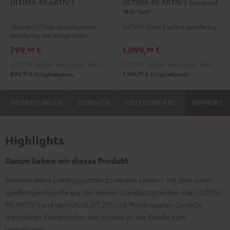
ULTIMA 40 AKTIV 3
ULTIMA 40 AKTIV 3 Surround
40
40
40
40
"4.0-Set"
AKTIV
AKTIV
AKTIV
AKTIV
Aktives ULTIMA Soundsystem,
ULTIMA Sound sofort spielfertig
3
3
3
3
spielfertig mit integriertem
Schwarz
Weiß
Surround
Surround
Verstärker
799,
€
1.099,
€
99
99
"4.0-
"4.0-
699,
99
€
Letzter niedrigster Preis
999,
99
€
Letzter niedrigster Preis
Set"
Set"
99
99
899,
€
Originalpreis
1.199,
€
Originalpreis
Schwarz
Weiß
BEWERTUNGEN
ZUBEHÖR
LIEFERUMFANG
SUPPORT
Highlights
Darum lieben wir dieses Produkt
Erwecke deine Lieblingsplatten zu neuem Leben – mit dem sofort
spielfertigen Bundle aus den aktiven Standlautsprecher-Paar ULTIMA
40 AKTIV 3 und dem DUAL DT 250 USB Plattenspieler. Genieße
legendären Klangkomfort und sichere dir das Bundle zum
Vorteilspreis.