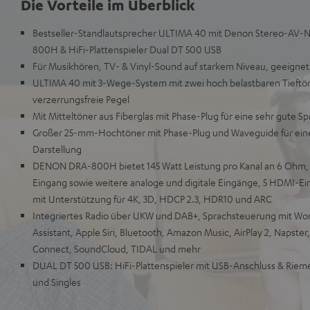
Die Vorteile im Überblick
Bestseller-Standlautsprecher ULTIMA 40 mit Denon Stereo-AV-
800H & HiFi-Plattenspieler Dual DT 500 USB
Für Musikhören, TV- & Vinyl-Sound auf starkem Niveau, geeigne
ULTIMA 40 mit 3-Wege-System mit zwei hoch belastbaren Tieftön
verzerrungsfreie Pegel
Mit Mitteltöner aus Fiberglas mit Phase-Plug für eine sehr gute S
Großer 25-mm-Hochtöner mit Phase-Plug und Waveguide für eine d
Darstellung
DENON DRA-800H bietet 145 Watt Leistung pro Kanal an 6 Ohm,
Eingang sowie weitere analoge und digitale Eingänge, 5 HDMI-
mit Unterstützung für 4K, 3D, HDCP 2.3, HDR10 und ARC
Integriertes Radio über UKW und DAB+, Sprachsteuerung mit Wor
Assistant, Apple Siri, Bluetooth, Amazon Music, AirPlay 2, Napster
Connect, SoundCloud, TIDAL und mehr
DUAL DT 500 USB: HiFi-Plattenspieler mit USB-Anschluss & Rieme
und Singles