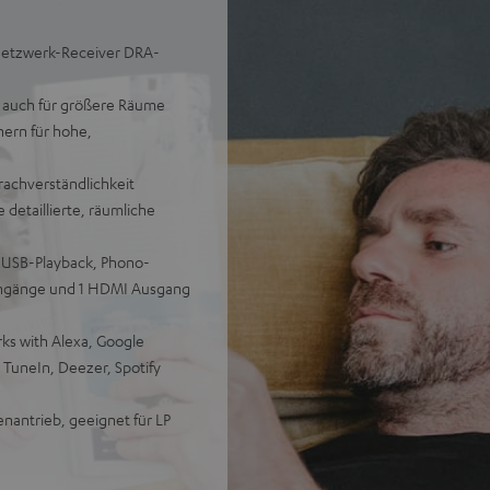
Netzwerk-Receiver DRA-
t auch für größere Räume
ern für hohe,
prachverständlichkeit
etaillierte, räumliche
 USB-Playback, Phono-
Eingänge und 1 HDMI Ausgang
ks with Alexa, Google
, TuneIn, Deezer, Spotify
nantrieb, geeignet für LP