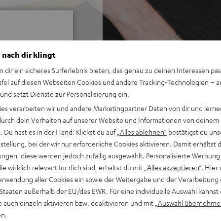
 nach dir klingt
n dir ein sicheres Surferlebnis bieten, das genau zu deinen Interessen pas
bei 3 Bewertungen)
ufel auf diesen Webseiten Cookies und andere Tracking-Technologien – 
 und setzt Dienste zur Personalisierung ein.
ies verarbeiten wir und andere Marketingpartner Daten von dir und lernen
WERTUNGEN
- durch dein Verhalten auf unserer Website und Informationen von deinem
 Du hast es in der Hand: Klickst du auf
„Alles ablehnen“
bestätigst du uns
tellung, bei der wir nur erforderliche Cookies aktivieren. Damit erhältst 
ngen, diese werden jedoch zufällig ausgewählt. Personalisierte Werbung
die wirklich relevant für dich sind, erhältst du mit
„Alles akzeptieren“
. Hier 
erwendung aller Cookies ein sowie der Weitergabe und der Verarbeitung 
 Staaten außerhalb der EU/des EWR. Für eine individuelle Auswahl kannst 
e auch einzeln aktivieren bzw. deaktivieren und mit
„Auswahl übernehme
en.