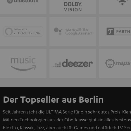
Der Topseller aus Berlin
Seit Jahren steht die ULTIMA Serie für ein sehr gutes Preis-Klan
Mit den Technologien aus der Oberklasse gibt sie alles bestens
Elektro, Klassik, Jazz, aber auch für Games und natürlich TV-