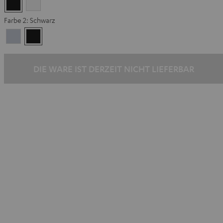
Schwarz
Weiß
Farbe 2:
Schwarz
Premium
Schwarz
Silber
DIE WARE IST DERZEIT NICHT LIEFERBAR