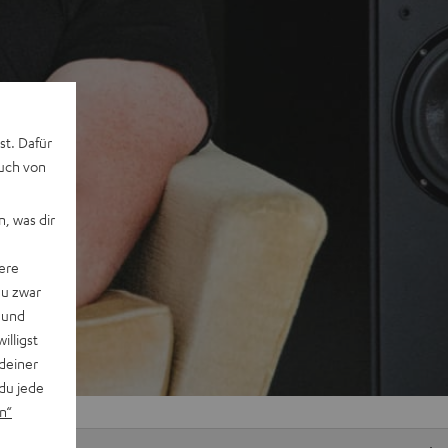
st. Dafür
auch von
, was dir
ere
du zwar
 und
willigst
deiner
du jede
n“