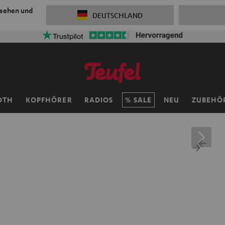
 sehen und
DEUTSCHLAND
OTH
KOPFHÖRER
RADIOS
SALE
NEU
ZUBEHÖ