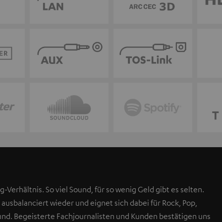
g-Verhältnis. So viel Sound, für so wenig Geld gibt es selten.
 ausbalanciert wieder und eignet sich dabei für Rock, Pop,
Sound. Begeisterte Fachjournalisten und Kunden bestätigen uns