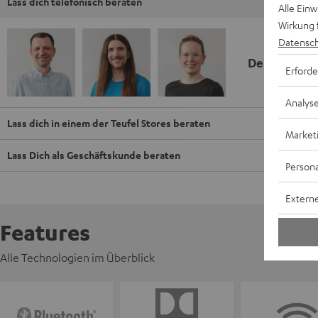
Lass dich telefonisch beraten
Alle Ein
Wirkung 
Datensch
Deine Kauf
Erforde
Analys
Lass dich in einem der Teufel Stores beraten
Market
Lass Dich als Geschäftskunde beraten
Persona
Externe
Features
Alle Technologien im Überblick