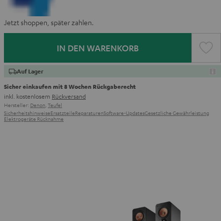
Jetzt shoppen, später zahlen.
IN DEN WARENKORB
Auf Lager
Sicher einkaufen mit 8 Wochen Rückgaberecht
inkl. kostenlosem
Rückversand
Hersteller:
Denon
,
Teufel
Sicherheitshinweise
Ersatzteile
Reparaturen
Software-Updates
Gesetzliche Gewährleistung
Elektrogeräte Rücknahme