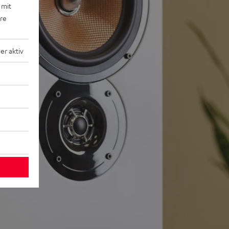
 mit
ere
r aktiv