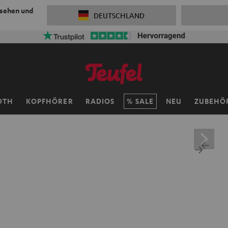
 sehen und
DEUTSCHLAND
OTH
KOPFHÖRER
RADIOS
SALE
NEU
ZUBEHÖ