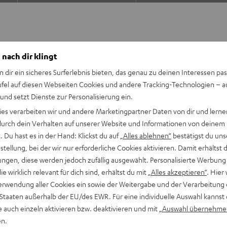
 nach dir klingt
n dir ein sicheres Surferlebnis bieten, das genau zu deinen Interessen pas
ufel auf diesen Webseiten Cookies und andere Tracking-Technologien – 
m Denon Stereo-AV-Receiver
 und setzt Dienste zur Personalisierung ein.
uss. Spare gegenüber dem
ies verarbeiten wir und andere Marketingpartner Daten von dir und lernen
- durch dein Verhalten auf unserer Website und Informationen von deinem
 Du hast es in der Hand: Klickst du auf
„Alles ablehnen“
bestätigst du uns
tellung, bei der wir nur erforderliche Cookies aktivieren. Damit erhältst 
ngen, diese werden jedoch zufällig ausgewählt. Personalisierte Werbung
ULTIMA 40 (Mk4)
die wirklich relevant für dich sind, erhältst du mit
„Alles akzeptieren“
. Hier 
r DRA-900H für Musik, TV-
erwendung aller Cookies ein sowie der Weitergabe und der Verarbeitung 
 Staaten außerhalb der EU/des EWR. Für eine individuelle Auswahl kannst 
k4), Denon DRA-900H,
e auch einzeln aktivieren bzw. deaktivieren und mit
„Auswahl übernehme
, Stromkabel, Fernbedienung
en.
gang sowie weitere analoge