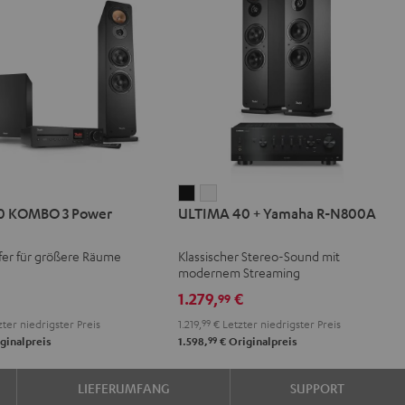
IMA
ULTIMA
ULTIMA
0 KOMBO 3 Power
ULTIMA 40 + Yamaha R-N800A
40
40
BO
+
+
fer für größere Räume
Klassischer Stereo-Sound mit
Yamaha
Yamaha
modernem Streaming
r
R-
R-
1.279,
€
99
on
N800A
N800A
ter niedrigster Preis
1.219,
99
€
Letzter niedrigster Preis
Schwarz
Weiß
99
ginalpreis
1.598,
€
Originalpreis
LIEFERUMFANG
SUPPORT