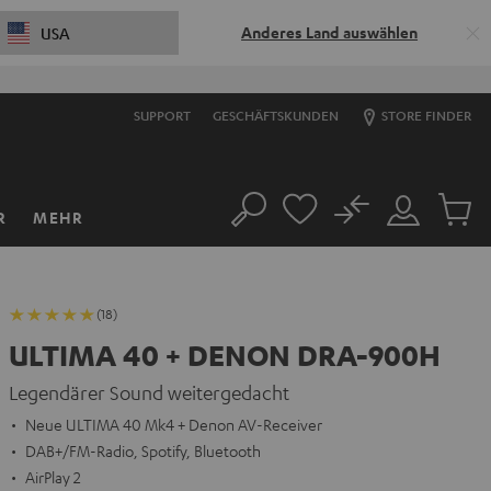
Anderes Land auswählen
USA
SUPPORT
GESCHÄFTSKUNDEN
STORE FINDER
No
R
MEHR
Suche
Mein
Artikel
Konto
im
Warenk
(18)
ULTIMA 40 + DENON DRA-900H
Legendärer Sound weitergedacht
Neue ULTIMA 40 Mk4 + Denon AV-Receiver
DAB+/FM-Radio, Spotify, Bluetooth
AirPlay 2