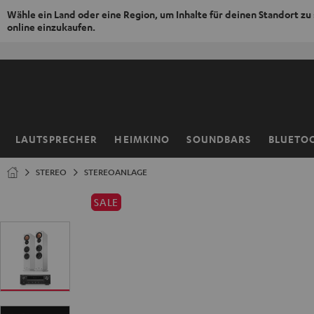
Wähle ein Land oder eine Region, um Inhalte für deinen Standort zu
online einzukaufen.
ZUM
NHALT
RINGEN
LAUTSPRECHER
HEIMKINO
SOUNDBARS
BLUETO
Startseite
STEREO
STEREOANLAGE
SALE