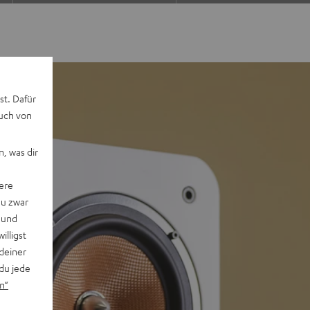
st. Dafür
auch von
, was dir
ere
du zwar
 und
willigst
deiner
du jede
n“