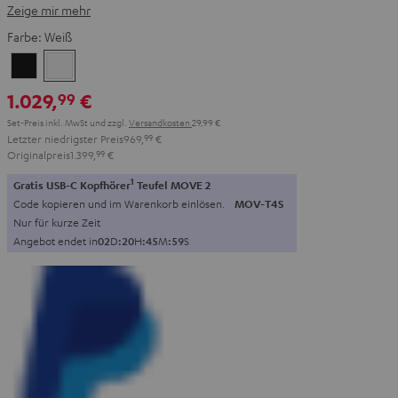
Zeige mir mehr
Farbe:
Weiß
Schwarz
Weiß
1.029,
€
99
Set-Preis inkl. MwSt
und zzgl.
Versandkosten
29,99 €
Letzter niedrigster Preis
969,
99
€
Originalpreis
1.399,
99
€
1
Gratis USB-C Kopfhörer
Teufel MOVE 2
Code kopieren und im Warenkorb einlösen.
MOV-T4S
Nur für kurze Zeit
Angebot endet in
0
2
D
:
2
0
H
:
4
5
M
:
5
8
S