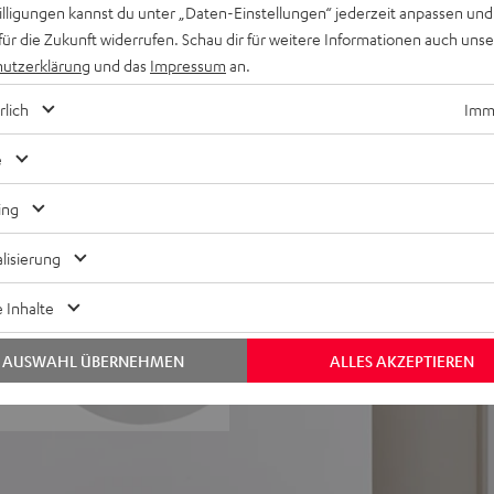
willigungen kannst du unter „Daten-Einstellungen“ jederzeit anpassen und
 Unterstützung für 8K, 3D,
für die Zukunft widerrufen. Schau dir für weitere Informationen auch uns
utzerklärung
und das
Impressum
an.
, Google Assistant, Apple
ia TuneIn, Deezer, Spotify
rlich
Imme
nsole, TV-Receiver und mehr,
e
erzerrungsfreie Pegel bei
ing
fen, druckvollen und
lisierung
separater Kammer mit
 Inhalte
ine Höhen und sehr guter
AUSWAHL ÜBERNEHMEN
ALLES AKZEPTIEREN