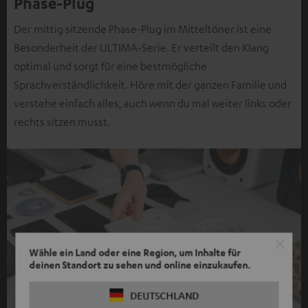
Phase-Plug
Der mittig sitzende Phase-Plug im Mitteltöner ist eine
Besonderheit der ULTIMA-Serie. Er verteilt den Klang
optimal und sorgt für eine bestmögliche
Sprachverständlichkeit. Höre mit der ganzen Familie und
verstehe einfach alles, auch wenn du mal weiter links oder
rechts sitzen musst.
Wähle ein Land oder eine Region, um Inhalte für
deinen Standort zu sehen und online einzukaufen.
DEUTSCHLAND