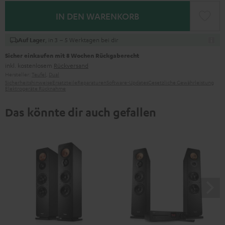
IN DEN WARENKORB
, in 3 – 5 Werktagen bei dir
Auf Lager
Sicher einkaufen mit 8 Wochen Rückgaberecht
inkl. kostenlosem
Rückversand
Hersteller:
Teufel
,
Dual
Sicherheitshinweise
Ersatzteile
Reparaturen
Software-Updates
Gesetzliche Gewährleistung
Elektrogeräte Rücknahme
Das könnte dir auch gefallen