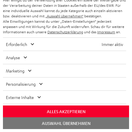
Hier willigst du der Verwendung aller Cookies ein sowie der Weitergabe und
der Verarbeitung deiner Daten in Staaten außerhalb der EU/des EWR. Für
eine individuelle Auswahl kannst du jede Kategorie auch einzeln aktivieren
bzw. deaktivieren und mit
„Auswahl übernehmen“
bestätigen.
Alle Einwilligungen kannst du unter „Daten-Einstellungen“ jederzeit
„Ein echtes Klangwunder für das Zuhause!“
anpassen und mit Wirkung für die Zukunft widerrufen. Schau dir für weitere
Informationen auch unsere
Datenschutzerklärung
und das
Impressum
an.
www.bild.de
18.01.2025
Erforderlich
Immer aktiv
Mehr...
Analyse
Marketing
Personalisierung
Externe Inhalte
„Ansage aus Berlin…“
ALLES AKZEPTIEREN
www.areadvd.de
14.01.2025
Chat
AUSWAHL ÜBERNEHMEN
starten
Mehr...