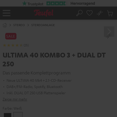
ZUM
NHALT
RINGEN
No
Abs
Startseite
Suche
Artike
im
STEREO
STEREOANLAGE
Waren
SALE
(25)
ULTIMA 40 KOMBO 3 + DUAL DT
250
Das passende Komplettprogramm
Neue ULTIMA 40 Mk4 + 2.1-CD-Receiver
DAB+/FM-Radio, Spotify, Bluetooth
Inkl. DUAL DT 250 USB Plattenspieler
Zeige mir mehr
Farbe:
Weiß
Schwarz
Weiß