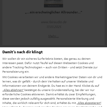
„…ein erschwinglicher Allrounder…“
www.fairaudio.de
17.03.2025
Mehr...
Damit‘s nach dir klingt
Wir wollen dir ein sicheres Surferlebnis bieten, das genau zu deinen
Interessen passt. Dafür nutzt Teufel auf diesen Webseiten Cookies und
andere Tracking-Technologien – auch von Dritten - und setzt Dienste zur
Personalisierung ein.
„… ein rundum gelungener Allrounder…“
Mit Cookies verarbeiten wir und andere Marketingpartner Daten von dir und
lernen, was dir gefällt - durch dein Verhalten auf unserer Website und
www.av-magazin.de
Informationen von deinem Endgerät. Du hast es in der Hand: Klickst du auf
07.03.2025
„Alles ablehnen“
bestätigst du unsere Grundeinstellung, bei der wir nur
erforderliche Cookies aktivieren. Damit erhältst du zwar Empfehlungen,
Mehr...
diese werden jedoch zufällig ausgewählt. Personalisierte Werbung und
Inhalte, die wirklich relevant für dich sind, erhältst du mit
„Alles akzeptieren“
.