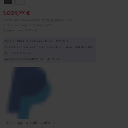
1.029,
€
99
Set-Preis inkl. MwSt
und zzgl.
Versandkosten
34,99 €
Letzter niedrigster Preis
969,
99
€
Originalpreis
1.249,
99
€
1
Gratis USB-C Kopfhörer
Teufel MOVE 2
Code kopieren und im Warenkorb einlösen.
MOV-T4S
Nur für kurze Zeit
Angebot endet in
0
1
D
:
0
7
H
:
4
3
M
:
2
7
S
Jetzt shoppen, später zahlen.