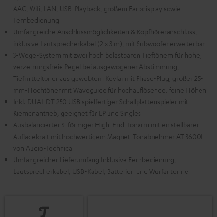
AAC, Wifi, LAN, USB-Playback, großem Farbdisplay sowie
Fernbedienung
Umfangreiche Anschlussmöglichkeiten & Kopfhöreranschluss,
inklusive Lautsprecherkabel (2 x 3 m), mit Subwoofer erweiterbar
3-Wege-System mit zwei hoch belastbaren Tieftönern für hohe,
verzerrungsfreie Pegel bei ausgewogener Abstimmung,
Tiefmitteltöner aus gewebtem Kevlar mit Phase-Plug, großer 25-
mm-Hochtöner mit Waveguide für hochauflösende, feine Höhen
Inkl. DUAL DT 250 USB spielfertiger Schallplattenspieler mit
Riemenantrieb, geeignet für LP und Singles
Ausbalancierter S-förmiger High-End-Tonarm mit einstellbarer
Auflagekraft mit hochwertigem Magnet-Tonabnehmer AT 3600L
von Audio-Technica
Umfangreicher Lieferumfang Inklusive Fernbedienung,
Lautsprecherkabel, USB-Kabel, Batterien und Wurfantenne