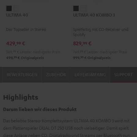
ULTIMA
ULTIMA
ULTIMA
ULTIMA
ULTIMA 40
ULTIMA 40 KOMBO 3
40
40
40
40
Schwarz
Weiß
KOMBO
KOMBO
Der Topseller in Stereo
Spielfertig mit CD-Receiver und
3
3
Spotify
Schwarz
Weiß
429,
€
829,
€
99
99
369,
99
€
Letzter niedrigster Preis
769,
99
€
Letzter niedrigster Preis
99
99
499,
€
Originalpreis
999,
€
Originalpreis
BEWERTUNGEN
ZUBEHÖR
LIEFERUMFANG
SUPPORT
Highlights
Darum lieben wir dieses Produkt
Das beliebte Stereo-Komplettsystem ULTIMA 40 KOMBO 3 wird mit
dem Plattenspieler DUAL DT 250 USB noch vielseitiger. Damit spielt
diese Anlage neben CD, Digitalradio und Streams per Bluetooth nun