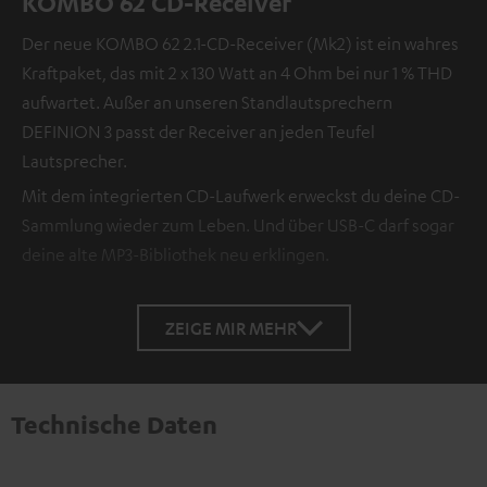
KOMBO 62 CD-Receiver
Der neue KOMBO 62 2.1-CD-Receiver (Mk2) ist ein wahres
Kraftpaket, das mit 2 x 130 Watt an 4 Ohm bei nur 1 % THD
aufwartet. Außer an unseren Standlautsprechern
DEFINION 3 passt der Receiver an jeden Teufel
Lautsprecher.
Mit dem integrierten CD-Laufwerk erweckst du deine CD-
Sammlung wieder zum Leben. Und über USB-C darf sogar
deine alte MP3-Bibliothek neu erklingen.
ZEIGE MIR MEHR
Technische Daten