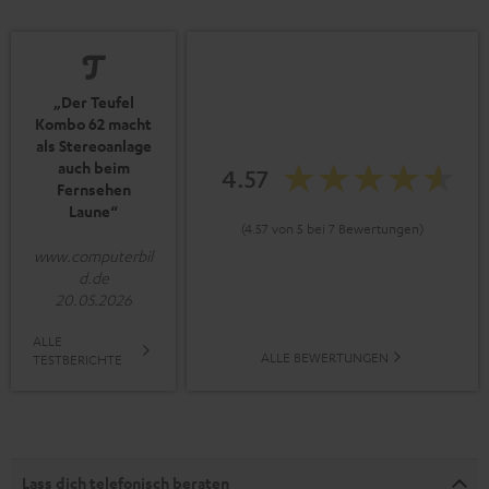
„Der Teufel
Kombo 62 macht
als Stereoanlage
auch beim
4.57
Fernsehen
Laune“
(4.57 von 5 bei 7 Bewertungen)
www.computerbil
d.de
20.05.2026
ALLE
ALLE BEWERTUNGEN
TESTBERICHTE
Lass dich telefonisch beraten