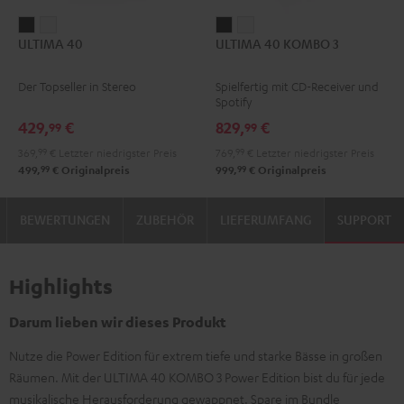
ULTIMA
ULTIMA
ULTIMA
ULTIMA
ULTIMA 40
ULTIMA 40 KOMBO 3
40
40
40
40
Schwarz
Weiß
KOMBO
KOMBO
Der Topseller in Stereo
Spielfertig mit CD-Receiver und
3
3
Spotify
Schwarz
Weiß
429,
€
829,
€
99
99
369,
99
€
Letzter niedrigster Preis
769,
99
€
Letzter niedrigster Preis
99
99
499,
€
Originalpreis
999,
€
Originalpreis
BEWERTUNGEN
ZUBEHÖR
LIEFERUMFANG
SUPPORT
Highlights
Darum lieben wir dieses Produkt
Nutze die Power Edition für extrem tiefe und starke Bässe in großen
Räumen. Mit der ULTIMA 40 KOMBO 3 Power Edition bist du für jede
musikalische Herausforderung gewappnet. Spare im Bundle