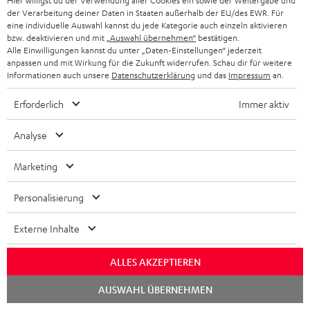
Hier willigst du der Verwendung aller Cookies ein sowie der Weitergabe und
der Verarbeitung deiner Daten in Staaten außerhalb der EU/des EWR. Für
eine individuelle Auswahl kannst du jede Kategorie auch einzeln aktivieren
bzw. deaktivieren und mit
„Auswahl übernehmen“
bestätigen.
Alle Einwilligungen kannst du unter „Daten-Einstellungen“ jederzeit
anpassen und mit Wirkung für die Zukunft widerrufen. Schau dir für weitere
Informationen auch unsere
Datenschutzerklärung
und das
Impressum
an.
Erforderlich
Immer aktiv
„Ansage aus Berlin…“
www.areadvd.de
Analyse
14.01.2025
Marketing
Mehr...
Personalisierung
Externe Inhalte
Zubehör
ALLES AKZEPTIEREN
Chat
AUSWAHL ÜBERNEHMEN
Notwendiges Zubehör ist im Lieferumfang
starten