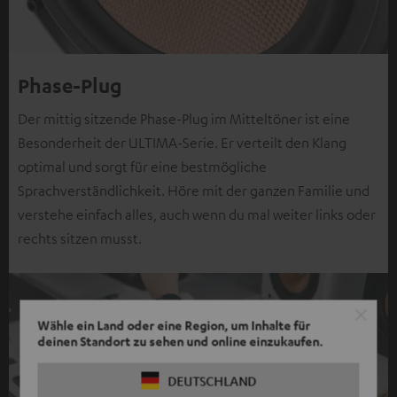
Phase-Plug
Der mittig sitzende Phase-Plug im Mitteltöner ist eine
Besonderheit der ULTIMA-Serie. Er verteilt den Klang
optimal und sorgt für eine bestmögliche
Sprachverständlichkeit. Höre mit der ganzen Familie und
verstehe einfach alles, auch wenn du mal weiter links oder
rechts sitzen musst.
Wähle ein Land oder eine Region, um Inhalte für
deinen Standort zu sehen und online einzukaufen.
DEUTSCHLAND