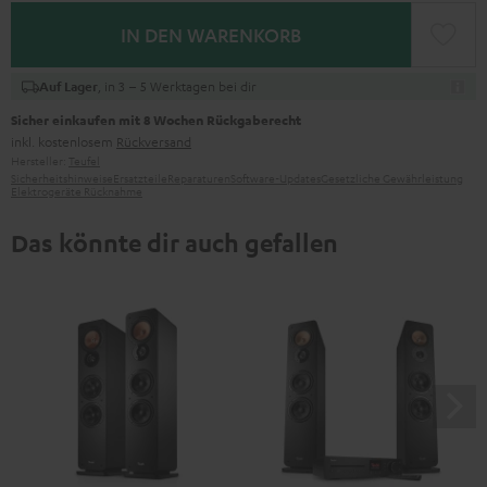
IN DEN WARENKORB
, in 3 – 5 Werktagen bei dir
Auf Lager
Sicher einkaufen mit 8 Wochen Rückgaberecht
inkl. kostenlosem
Rückversand
Hersteller:
Teufel
Sicherheitshinweise
Ersatzteile
Reparaturen
Software-Updates
Gesetzliche Gewährleistung
Elektrogeräte Rücknahme
Das könnte dir auch gefallen