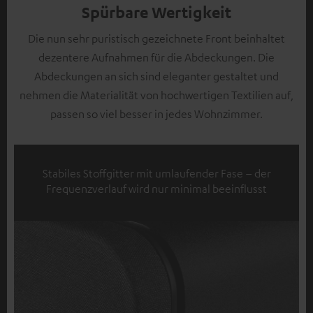
Spürbare Wertigkeit
Die nun sehr puristisch gezeichnete Front beinhaltet
dezentere Aufnahmen für die Abdeckungen. Die
Abdeckungen an sich sind eleganter gestaltet und
nehmen die Materialität von hochwertigen Textilien auf,
passen so viel besser in jedes Wohnzimmer.
Stabiles Stoffgitter mit umlaufender Fase – der
Frequenzverlauf wird nur minimal beeinflusst