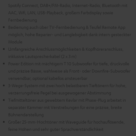
Spotify Connect, DAB+/FM-Radio, Internet-Radio, Bluetooth mit
AAC, Wifi, LAN, USB-Playback, großem Farbdisplay sowie
Fernbedienung
Bedienung auch über TV-Fernbedienung & Teufel Remote App
möglich, hohe Reparier- und Langlebigkeit dank intern gesteckter
Module
Umfangreiche Anschlussmöglichkeiten & Kopfhöreranschluss,
inklusive Lautsprecherkabel (2 x 3 m)
Power Edition mit mächtigem T 10 Subwoofer für tiefe, druckvolle
und präzise Bässe, wahlweise als Front- oder Downfire-Subwoofer
verwendbar, optional kabellos ansteuerbar
3-Wege-System mit zwei hoch belastbaren Tieftönern für hohe,
verzerrungsfreie Pegel bei ausgewogener Abstimmung
Tiefmitteltöner aus gewebtem Kevlar mit Phase-Plug arbeitet in
separater Kammer mit Verstrebungen für eine präzise, breite
Bühnendarstellung
Großer 25-mm-Hochtöner mit Waveguide für hochauflösende,
feine Höhen und sehr guter Sprachverständlichkeit