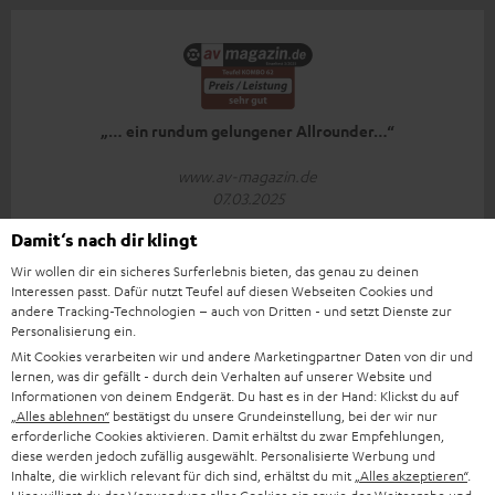
„… ein rundum gelungener Allrounder…“
www.av-magazin.de
07.03.2025
Damit‘s nach dir klingt
Mehr...
Wir wollen dir ein sicheres Surferlebnis bieten, das genau zu deinen
Interessen passt. Dafür nutzt Teufel auf diesen Webseiten Cookies und
andere Tracking-Technologien – auch von Dritten - und setzt Dienste zur
Personalisierung ein.
Mit Cookies verarbeiten wir und andere Marketingpartner Daten von dir und
lernen, was dir gefällt - durch dein Verhalten auf unserer Website und
„Ein echtes Klangwunder für das Zuhause!“
Informationen von deinem Endgerät. Du hast es in der Hand: Klickst du auf
„Alles ablehnen“
bestätigst du unsere Grundeinstellung, bei der wir nur
www.bild.de
erforderliche Cookies aktivieren. Damit erhältst du zwar Empfehlungen,
18.01.2025
diese werden jedoch zufällig ausgewählt. Personalisierte Werbung und
Inhalte, die wirklich relevant für dich sind, erhältst du mit
„Alles akzeptieren“
.
Mehr...