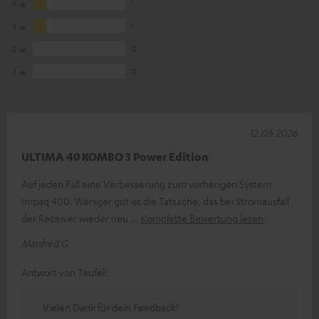
4
1
3
1
2
0
1
0
12.06.2026
ULTIMA 40 KOMBO 3 Power Edition
Auf jeden Fall eine Verbesserung zum vorherigen System
Impaq 400. Weniger gut ist die Tatsache, das bei Stromausfall
der Receiver wieder neu
Komplette Bewertung lesen
Manfred G.
Antwort von Teufel:
Vielen Dank für dein Feedback!