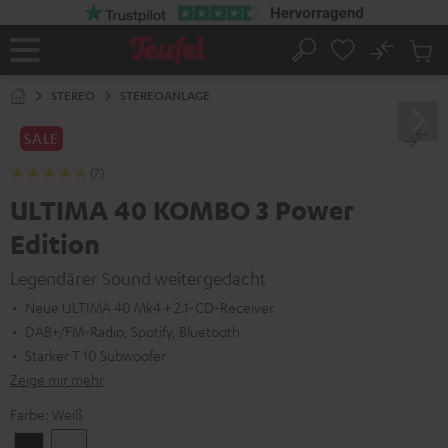
ZUM
NHALT
RINGEN
No
Abs
Startseite
Suche
Artike
im
STEREO
STEREOANLAGE
Waren
SALE
(7)
ULTIMA 40 KOMBO 3 Power
Edition
Legendärer Sound weitergedacht
Neue ULTIMA 40 Mk4 + 2.1-CD-Receiver
DAB+/FM-Radio, Spotify, Bluetooth
Starker T 10 Subwoofer
Zeige mir mehr
Farbe:
Weiß
Schwarz
Weiß