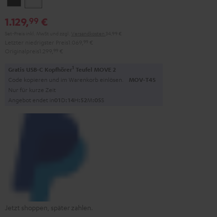
1.129,
€
99
Set-Preis inkl. MwSt
und zzgl.
Versandkosten
34,99 €
Letzter niedrigster Preis
1.069,
99
€
Originalpreis
1.299,
99
€
1
Gratis USB-C Kopfhörer
Teufel MOVE 2
Code kopieren und im Warenkorb einlösen.
MOV-T4S
Nur für kurze Zeit
Angebot endet in
0
1
D
:
1
4
H
:
5
2
M
:
0
4
S
Jetzt shoppen, später zahlen.