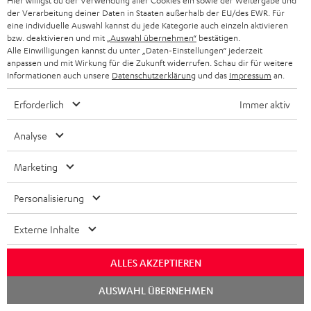
Hier willigst du der Verwendung aller Cookies ein sowie der Weitergabe und
ULTIMA 40 KOMBO VINYL 250
der Verarbeitung deiner Daten in Staaten außerhalb der EU/des EWR. Für
eine individuelle Auswahl kannst du jede Kategorie auch einzeln aktivieren
2 × Stand-Lautsprecher UL 40 Mk3 18 (Stk.) – Schwarz
bzw. deaktivieren und mit
„Auswahl übernehmen“
bestätigen.
1 × Stoffrahmen m. Logo für UL 40 Mk3/UL 40 Active Mk2 (ET)
Alle Einwilligungen kannst du unter „Daten-Einstellungen“ jederzeit
– Schwarz
anpassen und mit Wirkung für die Zukunft widerrufen. Schau dir für weitere
Informationen auch unsere
Datenschutzerklärung
und das
Impressum
an.
1 × rote Gummifüße (4 Stk.) für UL 20/40 Mk3 18 (ET)
1 × CD Receiver KB 62 CR – Schwarz
Erforderlich
Immer aktiv
1 × Stromkabel – Schwarz
1 × Fernbedienung KB 62 CR (ET) – Schwarz
Analyse
1 × FM/DAB-Antenne für KB 62 CR (ET) – Schwarz
Marketing
1 × Lautsprecherkabel für KB 62 CR 2 x 5 m (ET)
2 × AAA-Batterie
Personalisierung
1 × DUAL DT 250 USB – Schwarz
1 × USB-Kabel – Schwarz
Externe Inhalte
1 × Stereo-Cinch-Kabel 3.0m - C7030A – Schwarz
ALLES AKZEPTIEREN
Chat
AUSWAHL ÜBERNEHMEN
starten