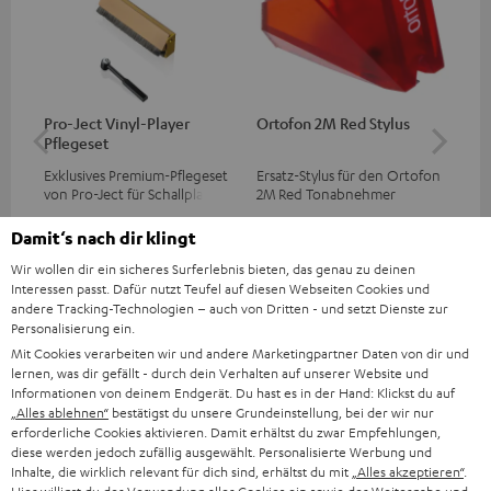
Pro-Ject Vinyl-Player
Ortofon 2M Red Stylus
Or
Pflegeset
To
Exklusives Premium-Pflegeset
Ersatz-Stylus für den Ortofon
Mo
von Pro-Ject für Schallplatten
2M Red Tonabnehmer
To
und - spieler, nur im Teufel
Ort
39,
€
69,
€
99
99
‐
Webshop erhältlich
leb
Damit‘s nach dir klingt
wa
Wir wollen dir ein sicheres Surferlebnis bieten, das genau zu deinen
Interessen passt. Dafür nutzt Teufel auf diesen Webseiten Cookies und
andere Tracking-Technologien – auch von Dritten - und setzt Dienste zur
Personalisierung ein.
Mit Cookies verarbeiten wir und andere Marketingpartner Daten von dir und
lernen, was dir gefällt - durch dein Verhalten auf unserer Website und
Informationen von deinem Endgerät. Du hast es in der Hand: Klickst du auf
„Alles ablehnen“
bestätigst du unsere Grundeinstellung, bei der wir nur
erforderliche Cookies aktivieren. Damit erhältst du zwar Empfehlungen,
Lieferumfang
diese werden jedoch zufällig ausgewählt. Personalisierte Werbung und
Inhalte, die wirklich relevant für dich sind, erhältst du mit
„Alles akzeptieren“
.