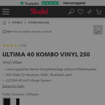
ZUM
NHALT
RINGEN
No
Abs
Startseite
Suche
Artike
im
STEREO
STEREOANLAGE
Waren
Mal im letzten Monat verkauft.
160+
(112)
ULTIMA 40 KOMBO VINYL 250
Vinyl Vibes
Leistungsstarke Stereo-Komplettanlage inklusive Plattenspieler
200-Watt CD-Receiver, DAB+, Bluetooth aptX
ULTIMA 40 mit 3-Wege-System
Zeige mir mehr
Farbe:
Schwarz / Schwarz
Schwarz
Weiß