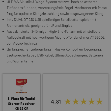
ULTIMA Akustik: 3-Wege-System mit zwei hoch belastbaren
Tieftönern für hohe, verzerrungsfreie Pegel, Hochtöner mit Phase-
Plug für optimale Klangabstrahlung sowie ausgewogenem Klang
Inkl. DUAL DT 250 USB spielfertiger Schallplattenspieler mit
Riemenantrieb, geeignet für LP und Singles
Ausbalancierter S-förmiger High-End-Tonarm mit einstellbarer
Auflagekraft mit hochwertigem Magnet-Tonabnehmer AT 3600L
von Audio-Technica
Umfangreicher Lieferumfang Inklusive Kombo Fernbedienung,
Lautsprecherkabel, USB-Kabel, Ultima Abdeckungen, Batterien
und Wurfantenne
3. Platz für Teufel
4.81
Stereo-Receiver
KB 62 CR