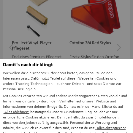
Pro-Ject Vinyl-Player
Ortofon 2M Red Stylus
Or
Pflegeset
To
Exklusives Premium-Pflegeset
Ersatz-Stylus für den Ortofon
Mo
von Pro-Ject für Schallplatten
2M Red Tonabnehmer
To
Damit‘s nach dir klingt
und - spieler, nur im Teufel
Ort
39,
€
69,
€
99
99
‐
Webshop erhältlich
leb
Wir wollen dir ein sicheres Surferlebnis bieten, das genau zu deinen
wa
Interessen passt. Dafür nutzt Teufel auf diesen Webseiten Cookies und
andere Tracking-Technologien – auch von Dritten - und setzt Dienste zur
Personalisierung ein.
Mit Cookies verarbeiten wir und andere Marketingpartner Daten von dir und
lernen, was dir gefällt - durch dein Verhalten auf unserer Website und
Informationen von deinem Endgerät. Du hast es in der Hand: Klickst du auf
„Alles ablehnen“
bestätigst du unsere Grundeinstellung, bei der wir nur
erforderliche Cookies aktivieren. Damit erhältst du zwar Empfehlungen,
diese werden jedoch zufällig ausgewählt. Personalisierte Werbung und
Inhalte, die wirklich relevant für dich sind, erhältst du mit
„Alles akzeptieren“
.