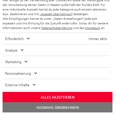
Lieferumfang
Hier willigst du der Verwendung aller Cookies ein sowie der Weitergabe und
der Verarbeitung deiner Daten in Staaten außerhalb der EU/des EWR. Für
eine individuelle Auswahl kannst du jede Kategorie auch einzeln aktivieren
ULTIMA 40 KOMBO VINYL 250
bzw. deaktivieren und mit
„Auswahl übernehmen“
bestätigen.
2 × Stand-Lautsprecher UL 40 Mk3 18 (Stk.) – Schwarz
Alle Einwilligungen kannst du unter „Daten-Einstellungen“ jederzeit
anpassen und mit Wirkung für die Zukunft widerrufen. Schau dir für weitere
1 × Stoffrahmen m. Logo für UL 40 Mk3/UL 40 Active Mk2 (ET)
Informationen auch unsere
Datenschutzerklärung
und das
Impressum
an.
– Schwarz
1 × rote Gummifüße (4 Stk.) für UL 20/40 Mk3 18 (ET)
Erforderlich
Immer aktiv
1 × CD Receiver KB 62 CR – Schwarz
Analyse
1 × Stromkabel – Schwarz
1 × Fernbedienung KB 62 CR (ET) – Schwarz
Marketing
1 × FM/DAB-Antenne für KB 62 CR (ET) – Schwarz
1 × Lautsprecherkabel für KB 62 CR 2 x 5 m (ET)
Personalisierung
2 × AAA-Batterie
Externe Inhalte
1 × DUAL DT 250 USB – Schwarz
1 × USB-Kabel – Schwarz
ALLES AKZEPTIEREN
1 × Stereo-Cinch-Kabel 3.0m - C7030A – Schwarz
Chat
AUSWAHL ÜBERNEHMEN
starten