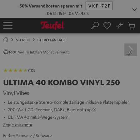
ZUM
NHALT
RINGEN
No
Abs
Startseite
Suche
Artike
im
STEREO
STEREOANLAGE
Waren
Mal im letzten Monat verkauft.
160+
(112)
ULTIMA 40 KOMBO VINYL 250
Vinyl Vibes
Leistungsstarke Stereo-Komplettanlage inklusive Plattenspieler
200-Watt CD-Receiver, DAB+, Bluetooth aptX
ULTIMA 40 mit 3-Wege-System
Zeige mir mehr
Farbe:
Schwarz / Schwarz