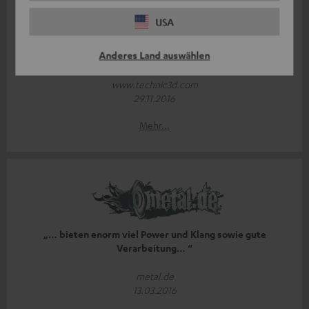
USA
Anderes Land auswählen
"...absolutes Highlight in der Preisliga..."
www.technic3d.com
29.11.2016
Mehr...
„… bieten enorm viel Power und Klang sowie gute
Verarbeitung… “
metal.de
13.03.2016