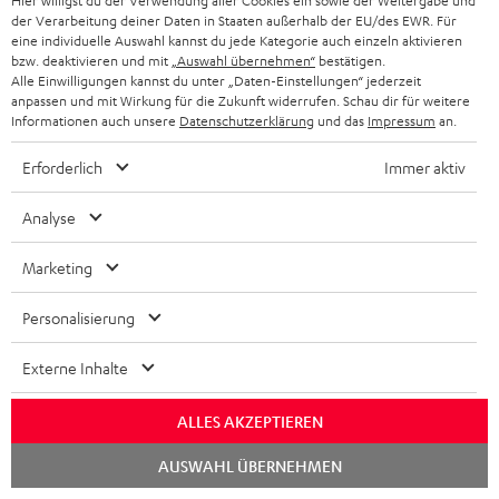
e
Hier willigst du der Verwendung aller Cookies ein sowie der Weitergabe und
Unternehmen
der Verarbeitung deiner Daten in Staaten außerhalb der EU/des EWR. Für
l
eine individuelle Auswahl kannst du jede Kategorie auch einzeln aktivieren
HEIMKINO-KOMPLETTANLAGEN
SUPPORT
bzw. deaktivieren und mit
„Auswahl übernehmen“
bestätigen.
d
Teufel Onlineshops
Alle Einwilligungen kannst du unter „Daten-Einstellungen“ jederzeit
SOUNDBAR
u
anpassen und mit Wirkung für die Zukunft widerrufen. Schau dir für weitere
KARRIERE
DEUTSCHLAND
Informationen auch unsere
Datenschutzerklärung
und das
Impressum
an.
n
HIFI-LAUTSPRECHER
PRESSE & MARKETING
g
Erforderlich
Immer aktiv
ÖSTERREICH
SMART HOME
GESCHÄFTSKUNDEN
Analyse
SCHWEIZ
BLUETOOTH-LAUTSPRECHER
PARTNERPROGRAMM
Marketing
KOPFHÖRER
NIEDERLANDE
BLOG
Personalisierung
BLUETOOTH-KOPFHÖRER
NEWSLETTER
BELGIEN
Externe Inhalte
STEREOANLAGEN
STORES
ALLES AKZEPTIEREN
FRANKREICH
LAUTSPRECHER
DEINE VORTEILE BEI TEUFEL
Chat
AUSWAHL ÜBERNEHMEN
starten
POLEN
ULTIMA-SERIE