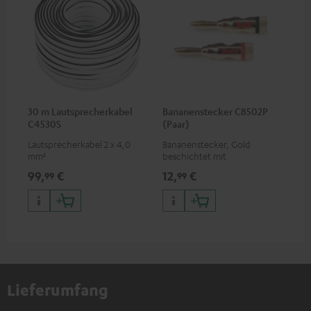
30 m Lautsprecherkabel
Bananenstecker C8502P
C4530S
(Paar)
Lautsprecherkabel 2 x 4,0
Bananenstecker, Gold
mm²
beschichtet mit
Schraubklemme
99,
€
12,
€
99
99
Lieferumfang