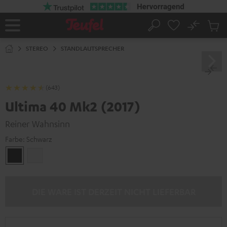
ZUM
NHALT
RINGEN
No
Abs
Startseite
Suche
Artike
im
STEREO
STANDLAUTSPRECHER
Waren
(643)
Ultima 40 Mk2 (2017)
Reiner Wahnsinn
Farbe:
Schwarz
Schwarz
Weiß
DIE WARE IST DERZEIT NICHT LIEFERBAR