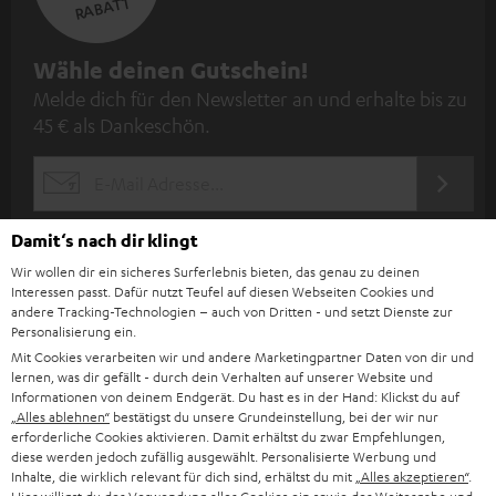
RABATT
N
Wähle deinen Gutschein!
Melde dich für den Newsletter an und erhalte bis zu
e
45 € als Dankeschön.
w
s
JETZT
EMAIL
l
ANME
WIDGET
e
Damit‘s nach dir klingt
t
Wir wollen dir ein sicheres Surferlebnis bieten, das genau zu deinen
Interessen passt. Dafür nutzt Teufel auf diesen Webseiten Cookies und
t
andere Tracking-Technologien – auch von Dritten - und setzt Dienste zur
e
Personalisierung ein.
Mit Cookies verarbeiten wir und andere Marketingpartner Daten von dir und
r
lernen, was dir gefällt - durch dein Verhalten auf unserer Website und
a
Informationen von deinem Endgerät. Du hast es in der Hand: Klickst du auf
„Alles ablehnen“
bestätigst du unsere Grundeinstellung, bei der wir nur
n
erforderliche Cookies aktivieren. Damit erhältst du zwar Empfehlungen,
Kategorien
diese werden jedoch zufällig ausgewählt. Personalisierte Werbung und
m
Inhalte, die wirklich relevant für dich sind, erhältst du mit
„Alles akzeptieren“
.
HEIMKINO