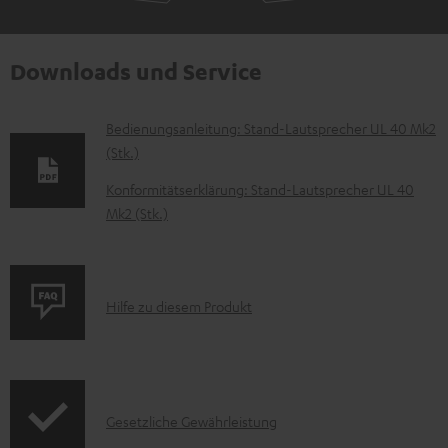
Downloads und Service
D
Bedienungsanleitung: Stand-Lautsprecher UL 40 Mk2
(Stk.)
o
k
Konformitätserklärung: Stand-Lautsprecher UL 40
Mk2 (Stk.)
u
m
e
P
n
Hilfe zu diesem Produkt
r
t
o
e
d
z
I
Gesetzliche Gewährleistung
u
u