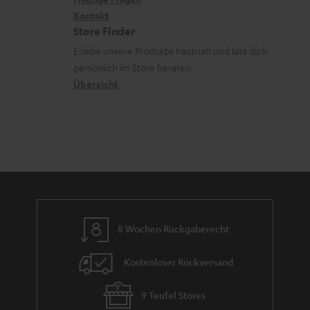
e
G
i
Kontakt
t
R
a
Store Finder
k
d
ü
r
Erlebe unsere Produkte hautnah und lass dich
o
a
c
a
persönlich im Store beraten.
n
t
k
Übersicht
n
e
n
t
n
a
i
h
e
m
e
8 Wochen Rückgaberecht
Kostenloser Rückversand
9 Teufel Stores