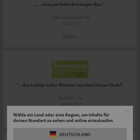
„… eine perfekte Einsteiger-Box.“
www.eurogamer.de
17.11.2017
Mehr...
"...das Lautsprecher Monster aus dem Hause Teufel"
techtest.org
08.03.2017
Wähle ein Land oder eine Region, um Inhalte für
Mehr...
deinen Standort zu sehen und online einzukaufen.
DEUTSCHLAND