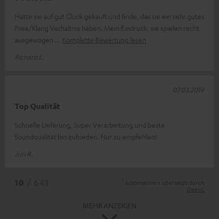
Hatte sie auf gut Glück gekauft und finde, das sie ein sehr gutes
Preis/Klang Verhältnis haben. Mein Eindruck, sie spielen recht
ausgewogen
Komplette Bewertung lesen
Richard L.
07.03.2019
Top Qualität
Schnelle Lieferung, Super Verarbeitung und beste
Soundqualität bin zufrieden. Nur zu empfehlen!
Juri R.
*
10
/ 643
automatisiert übersetzt durch
DeepL
MEHR ANZEIGEN