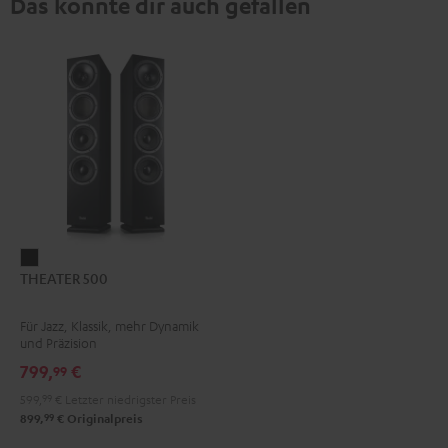
Das könnte dir auch gefallen
THEATER
THEATER 500
500
Schwarz
Für Jazz, Klassik, mehr Dynamik
und Präzision
799,
€
99
599,
99
€
Letzter niedrigster Preis
99
899,
€
Originalpreis