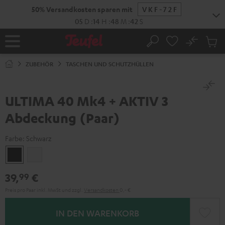
ZUM
50% Versandkosten sparen mit
VKF-72F
NHALT
RINGEN
05
D
:
14
H
:
48
M
:
42
S
No
Abs
Startseite
Suche
Artike
im
ZUBEHÖR
TASCHEN UND SCHUTZHÜLLEN
Waren
ULTIMA 40 Mk4 + AKTIV 3
Abdeckung (Paar)
Farbe:
Schwarz
Schwarz
Weiß
39,
€
99
Preis pro Paar inkl. MwSt
und zzgl.
Versandkosten
0,‐ €
IN DEN WARENKORB