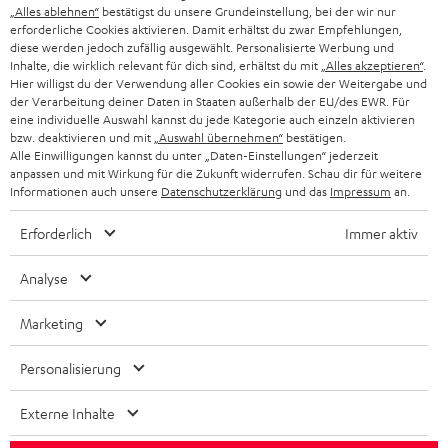
„Alles ablehnen“
bestätigst du unsere Grundeinstellung, bei der wir nur
BLUETOOTH-KOPFHÖRER
erforderliche Cookies aktivieren. Damit erhältst du zwar Empfehlungen,
NEWSLETTER
BELGIEN
diese werden jedoch zufällig ausgewählt. Personalisierte Werbung und
Inhalte, die wirklich relevant für dich sind, erhältst du mit
„Alles akzeptieren“
.
STEREOANLAGEN
STORES
Hier willigst du der Verwendung aller Cookies ein sowie der Weitergabe und
FRANKREICH
der Verarbeitung deiner Daten in Staaten außerhalb der EU/des EWR. Für
LAUTSPRECHER
eine individuelle Auswahl kannst du jede Kategorie auch einzeln aktivieren
DEINE VORTEILE BEI TEUFEL
bzw. deaktivieren und mit
„Auswahl übernehmen“
bestätigen.
POLEN
Alle Einwilligungen kannst du unter „Daten-Einstellungen“ jederzeit
ULTIMA-SERIE
TEUFEL STORY
anpassen und mit Wirkung für die Zukunft widerrufen. Schau dir für weitere
Informationen auch unsere
Datenschutzerklärung
und das
Impressum
an.
IN-EAR-KOPFHÖRER
SPANIEN
UNSER MANAGEMENT
Erforderlich
Immer aktiv
FANSHOP
NACHHALTIGKEIT
ITALIEN
Analyse
NEUHEITEN
Technische Änderungen, Tippfehler und Irrtum vorbehalten. Das auf unseren
UNSERE WERTE
Fotos abgebildete Zubehör ist nicht im Lieferumfang enthalten. Etwaige
USA
Marketing
Entsorgungsgebühren für Batterien sind im Preis inbegriffen.
BILDUNGSRABATT
Personalisierung
©2026 Lautsprecher Teufel GmbH - All rights reserved.
WEITERE LÄNDER
GESCHENKGUTSCHEIN
Externe Inhalte
Impressum
AGB
Datenschutz
Daten-Einstellungen
EU Data Act
BARRIEREFREIHEIT
Vertrag widerrufen