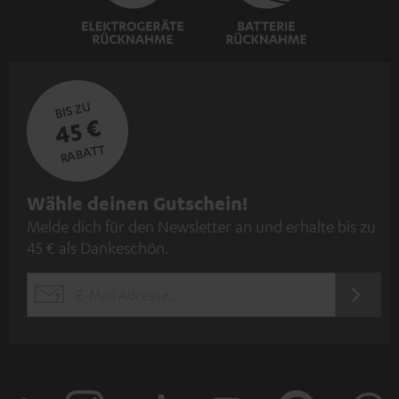
BIS ZU
45 €
RABATT
N
Wähle deinen Gutschein!
Melde dich für den Newsletter an und erhalte bis zu
e
45 € als Dankeschön.
w
s
JETZT
EMAIL
l
ANME
WIDGET
e
t
t