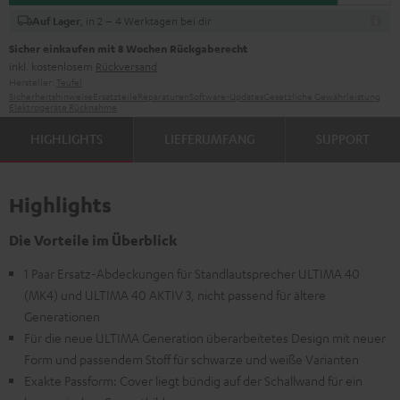
, in 2 – 4 Werktagen bei dir
Auf Lager
Sicher einkaufen mit 8 Wochen Rückgaberecht
inkl. kostenlosem
Rückversand
Hersteller:
Teufel
Sicherheitshinweise
Ersatzteile
Reparaturen
Software-Updates
Gesetzliche Gewährleistung
Elektrogeräte Rücknahme
HIGHLIGHTS
LIEFERUMFANG
SUPPORT
Highlights
Die Vorteile im Überblick
1 Paar Ersatz-Abdeckungen für Standlautsprecher ULTIMA 40
(MK4) und ULTIMA 40 AKTIV 3, nicht passend für ältere
Generationen
Für die neue ULTIMA Generation überarbeitetes Design mit neuer
Form und passendem Stoff für schwarze und weiße Varianten
Exakte Passform: Cover liegt bündig auf der Schallwand für ein