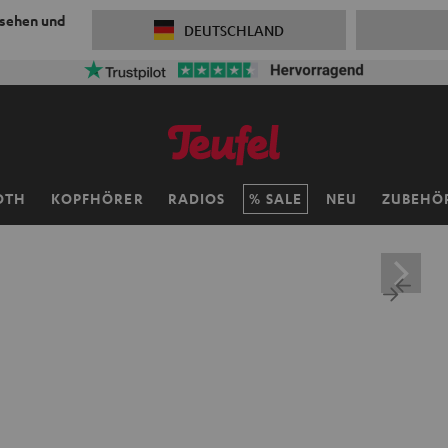
 sehen und
DEUTSCHLAND
OTH
KOPFHÖRER
RADIOS
SALE
NEU
ZUBEHÖ