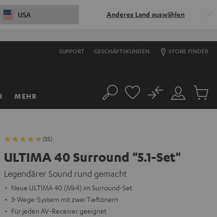
Anderes Land auswählen
USA
SUPPORT
GESCHÄFTSKUNDEN
STORE FINDER
No
R
MEHR
Suche
Mein
Artikel
Konto
im
Warenk
(35)
ULTIMA 40 Surround "5.1-Set"
Legendärer Sound rund gemacht
Neue ULTIMA 40 (Mk4) im Surround-Set
3-Wege-System mit zwei Tieftönern
Für jeden AV-Receiver geeignet