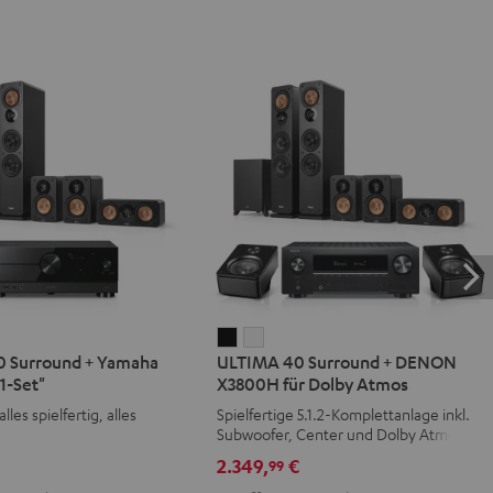
IMA
ULTIMA
ULTIMA
 Surround + Yamaha
ULTIMA 40 Surround + DENON
40
40
1-Set"
X3800H für Dolby Atmos
d
ound
Surround
Surround
alles spielfertig, alles
Spielfertige 5.1.2-Komplettanlage inkl.
+
+
Subwoofer, Center und Dolby Atmos
aha
DENON
DENON
Speakern
€
2.349,
€
99
X3800H
X3800H