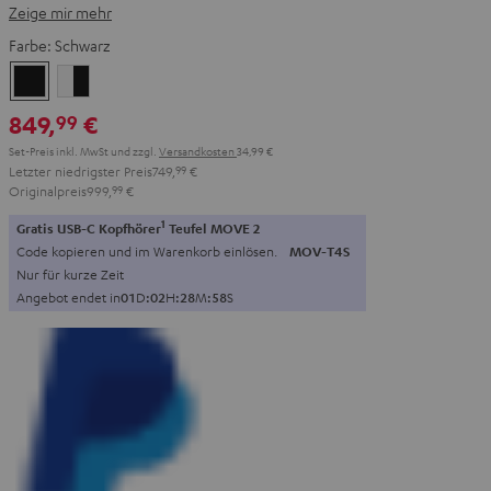
Zeige mir mehr
Farbe:
Schwarz
Schwarz
Weiß
/
849,
€
99
Schwarz
Set-Preis inkl. MwSt
und zzgl.
Versandkosten
34,99 €
Letzter niedrigster Preis
749,
99
€
Originalpreis
999,
99
€
1
Gratis USB-C Kopfhörer
Teufel MOVE 2
Code kopieren und im Warenkorb einlösen.
MOV-T4S
Nur für kurze Zeit
Angebot endet in
0
1
D
:
0
2
H
:
2
8
M
:
5
6
S