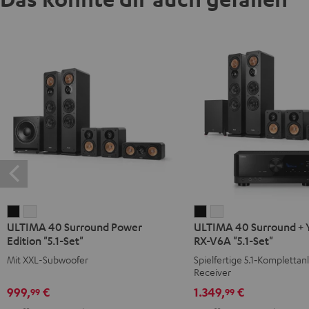
ULTIMA
ULTIMA
ULTIMA
ULTIMA
ULTIMA 40 Surround Power
ULTIMA 40 Surround +
40
40
40
40
Edition "5.1-Set"
RX-V6A "5.1-Set"
Surround
Surround
Surround
Surround
Mit XXL-Subwoofer
Spielfertige 5.1‑Komplettan
Power
Power
+
+
Receiver
Edition
Edition
Yamaha
Yamaha
999,
€
1.349,
€
99
99
"5.1-
"5.1-
RX-
RX-