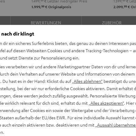
eis
1.499,
99
€
Letzter niedrigster Preis
1.599,
99
€
Letz
DAB
DAB
A2A
A2A
99
99
1.999,
€
Originalpreis
2.099,
€
Ori
"5.1-
"5.1-
"5.1-
"5.1-
Set"
Set"
Set"
Set"
BEWERTUNGEN
ZUBEHÖR
Schwarz
Weiß
Schwarz
Weiß
/
 nach dir klingt
Schwarz
n dir ein sicheres Surferlebnis bieten, das genau zu deinen Interessen pas
ufel auf diesen Webseiten Cookies und andere Tracking-Technologien – 
 und setzt Dienste zur Personalisierung ein.
ies verarbeiten wir und andere Marketingpartner Daten von dir und lernen
- durch dein Verhalten auf unserer Website und Informationen von deinem
 Du hast es in der Hand: Klickst du auf
„Alles ablehnen“
bestätigst du uns
Wohnzimmer ein und
tellung, bei der wir nur erforderliche Cookies aktivieren. Damit erhältst 
k. Der legendäre Teufel Bass
ngen, diese werden jedoch zufällig ausgewählt. Personalisierte Werbung
recher in Europa.
die wirklich relevant für dich sind, erhältst du mit
„Alles akzeptieren“
. Hier 
erwendung aller Cookies ein sowie der Weitergabe und der Verarbeitung 
 Staaten außerhalb der EU/des EWR. Für eine individuelle Auswahl kannst 
e auch einzeln aktivieren bzw. deaktivieren und mit
„Auswahl übernehme
se für beeindruckenden,
en.
 Games in Räumen bis 35 m²