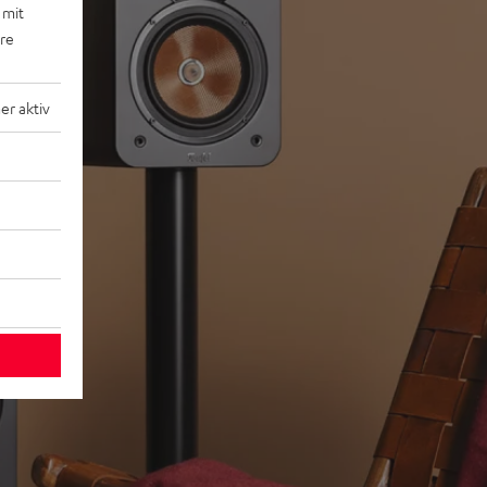
 mit
ere
r aktiv