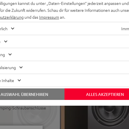
willigungen kannst du unter „Daten-Einstellungen“ jederzeit anpassen und
klangliche Einhüllung und
für die Zukunft widerrufen. Schau dir für weitere Informationen auch uns
utzerklärung
und das
Impressum
an.
Subwoofer verwendbar,
rlich
Imme
erzerrungsfreie Pegel bei
mit Phase-Plug arbeitet in
e
ühnendarstellung, ULTIMA-
rständlichkeit
ing
 Bass auch bei geringen
lisierung
ine Höhen und sehr guter
 Inhalte
r Standfuß, Regal oder
AUSWAHL ÜBERNEHMEN
ALLES AKZEPTIEREN
ter Lackfront und wertigen
Amping-Schraubanschlüsse