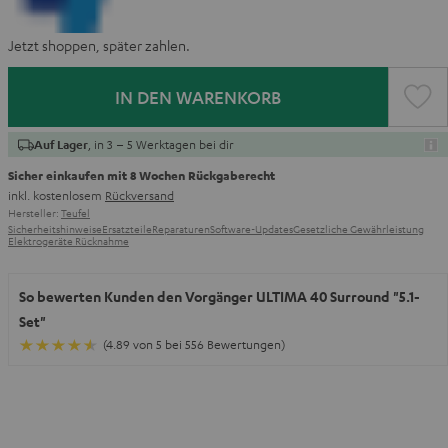
Jetzt shoppen, später zahlen.
IN DEN WARENKORB
, in 3 – 5 Werktagen bei dir
Auf Lager
Sicher einkaufen mit 8 Wochen Rückgaberecht
inkl. kostenlosem
Rückversand
Hersteller:
Teufel
Sicherheitshinweise
Ersatzteile
Reparaturen
Software-Updates
Gesetzliche Gewährleistung
Elektrogeräte Rücknahme
So bewerten Kunden den Vorgänger ULTIMA 40 Surround "5.1-
Set"
(4.89 von 5 bei 556 Bewertungen)