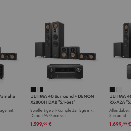
ULTIMA
ULTIMA
ULTIMA
ULT
 Yamaha
ULTIMA 40 Surround + DENON
ULTIMA 40
40
40
40
40
X2800H DAB "5.1-Set"
RX-A2A "5.
Surround
Surround
Surroun
Surr
lage mit
Spielfertige 5.1-Komplettanlage inkl.
Alles dabei, 
+
+
+
+
Denon AV-Receiver
Surround
DENON
DENON
Yamaha
Yam
1.599,
€
1.699,
99
99
X2800H
X2800H
RX-
RX-