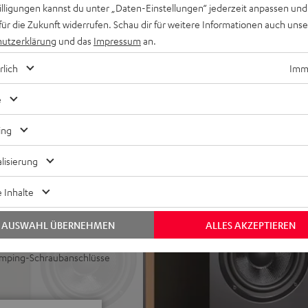
willigungen kannst du unter „Daten-Einstellungen“ jederzeit anpassen und
klangliche Einhüllung und
für die Zukunft widerrufen. Schau dir für weitere Informationen auch uns
utzerklärung
und das
Impressum
an.
Subwoofer verwendbar,
rlich
Imme
erzerrungsfreie Pegel bei
mit Phase-Plug arbeitet in
e
ühnendarstellung, ULTIMA-
rständlichkeit
ing
 Bass auch bei geringen
lisierung
ine Höhen und sehr guter
 Inhalte
r Standfuß, Regal oder
AUSWAHL ÜBERNEHMEN
ALLES AKZEPTIEREN
ter Lackfront und wertigen
Amping-Schraubanschlüsse