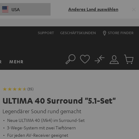
Anderes Land auswählen
USA
SUPPORT
GESCHÄFTSKUNDEN
STORE FINDER
No
R
MEHR
Suche
Mein
Artikel
Konto
im
Warenk
(35)
ULTIMA 40 Surround "5.1-Set"
Legendärer Sound rund gemacht
Neue ULTIMA 40 (Mk4) im Surround-Set
3-Wege-System mit zwei Tieftönern
Für jeden AV-Receiver geeignet