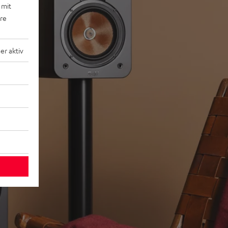
 mit
ere
r aktiv