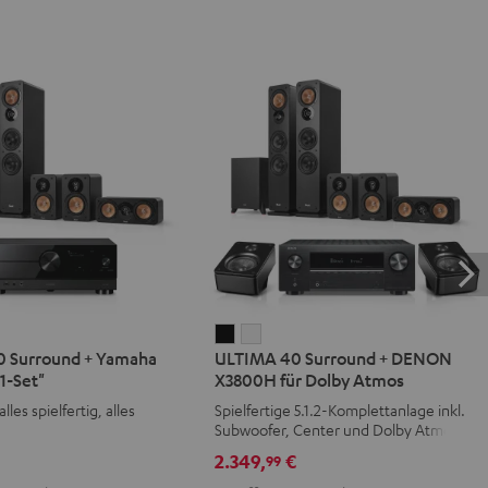
IMA
ULTIMA
ULTIMA
 Surround + Yamaha
ULTIMA 40 Surround + DENON
40
40
1-Set"
X3800H für Dolby Atmos
d
ound
Surround
Surround
alles spielfertig, alles
Spielfertige 5.1.2-Komplettanlage inkl.
+
+
Subwoofer, Center und Dolby Atmos
aha
DENON
DENON
Speakern
€
2.349,
€
99
X3800H
X3800H