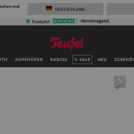
 sehen und
DEUTSCHLAND
OTH
KOPFHÖRER
RADIOS
SALE
NEU
ZUBEHÖ