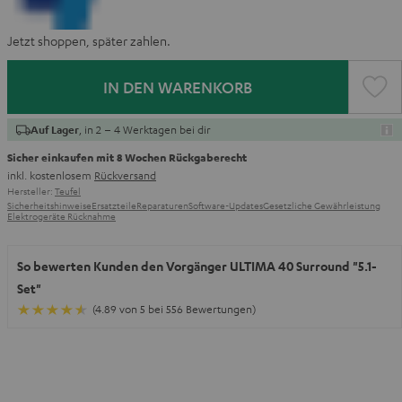
Jetzt shoppen, später zahlen.
IN DEN WARENKORB
, in 2 – 4 Werktagen bei dir
Auf Lager
Sicher einkaufen mit 8 Wochen Rückgaberecht
inkl. kostenlosem
Rückversand
Hersteller:
Teufel
Sicherheitshinweise
Ersatzteile
Reparaturen
Software-Updates
Gesetzliche Gewährleistung
Elektrogeräte Rücknahme
So bewerten Kunden den Vorgänger ULTIMA 40 Surround "5.1-
Set"
(4.89 von 5 bei 556 Bewertungen)