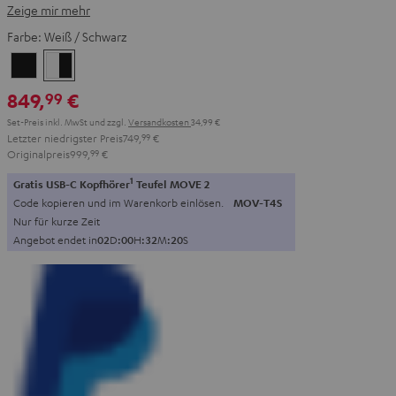
Zeige mir mehr
Farbe:
Weiß / Schwarz
Schwarz
Weiß
/
849,
€
99
Schwarz
Set-Preis inkl. MwSt
und zzgl.
Versandkosten
34,99 €
Letzter niedrigster Preis
749,
99
€
Originalpreis
999,
99
€
1
Gratis USB-C Kopfhörer
Teufel MOVE 2
Code kopieren und im Warenkorb einlösen.
MOV-T4S
Nur für kurze Zeit
Angebot endet in
0
2
D
:
0
0
H
:
3
2
M
:
1
8
S