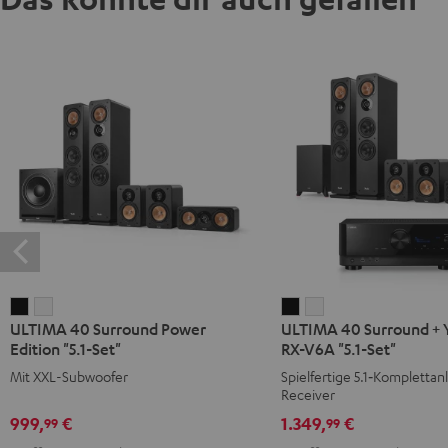
ULTIMA
ULTIMA
ULTIMA
ULTIMA
ULTIMA 40 Surround Power
ULTIMA 40 Surround +
40
40
40
40
Edition "5.1-Set"
RX-V6A "5.1-Set"
Surround
Surround
Surround
Surround
Mit XXL-Subwoofer
Spielfertige 5.1‑Komplettan
Power
Power
+
+
Receiver
Edition
Edition
Yamaha
Yamaha
999,
€
1.349,
€
99
99
"5.1-
"5.1-
RX-
RX-