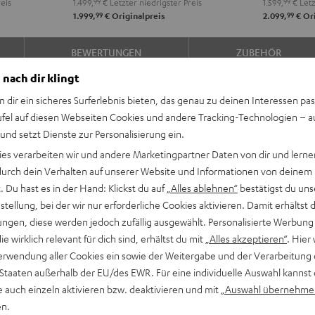
eis
1.499,
99
€
Letzter niedrigster Preis
1.599,
99
€
Letz
DAB
DAB
A2A
A2A
99
99
1.999,
€
Originalpreis
2.099,
€
Ori
"5.1-
"5.1-
"5.1-
"5.1-
Set"
Set"
Set"
Set"
BEWERTUNGEN
ZUBEHÖR
Schwarz
Weiß
Schwarz
Weiß
/
 nach dir klingt
Schwarz
n dir ein sicheres Surferlebnis bieten, das genau zu deinen Interessen pas
ufel auf diesen Webseiten Cookies und andere Tracking-Technologien – 
 und setzt Dienste zur Personalisierung ein.
ies verarbeiten wir und andere Marketingpartner Daten von dir und lernen
- durch dein Verhalten auf unserer Website und Informationen von deinem
 Du hast es in der Hand: Klickst du auf
„Alles ablehnen“
bestätigst du uns
Wohnzimmer ein und
tellung, bei der wir nur erforderliche Cookies aktivieren. Damit erhältst 
k. Der legendäre Teufel Bass
ngen, diese werden jedoch zufällig ausgewählt. Personalisierte Werbung
recher in Europa.
die wirklich relevant für dich sind, erhältst du mit
„Alles akzeptieren“
. Hier 
erwendung aller Cookies ein sowie der Weitergabe und der Verarbeitung 
 Staaten außerhalb der EU/des EWR. Für eine individuelle Auswahl kannst 
e auch einzeln aktivieren bzw. deaktivieren und mit
„Auswahl übernehme
se für beeindruckenden,
en.
 Games in Räumen bis 35 m²