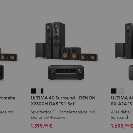
ULTIMA
ULTIMA
ULTIMA
ULT
 Yamaha
ULTIMA 40 Surround + DENON
ULTIMA 40
40
40
40
40
X2800H DAB "5.1-Set"
RX-A2A "5.
Surround
Surround
Surroun
Surr
lage mit
Spielfertige 5.1-Komplettanlage inkl.
Alles dabei, 
+
+
+
+
Denon AV-Receiver
Surround
DENON
DENON
Yamaha
Yam
1.599,
€
1.699,
99
99
X2800H
X2800H
RX-
RX-