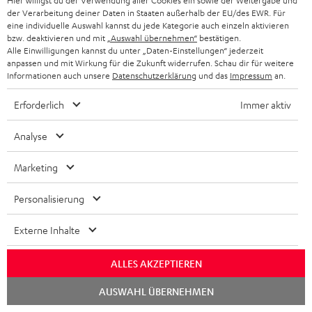
Hier willigst du der Verwendung aller Cookies ein sowie der Weitergabe und
der Verarbeitung deiner Daten in Staaten außerhalb der EU/des EWR. Für
eine individuelle Auswahl kannst du jede Kategorie auch einzeln aktivieren
bzw. deaktivieren und mit
„Auswahl übernehmen“
bestätigen.
Alle Einwilligungen kannst du unter „Daten-Einstellungen“ jederzeit
anpassen und mit Wirkung für die Zukunft widerrufen. Schau dir für weitere
Informationen auch unsere
Datenschutzerklärung
und das
Impressum
an.
„… ist und bleibt ein Highlight in seiner Preisklasse …“
Erforderlich
Immer aktiv
HiFi Vision
02/2019
Analyse
Mehr...
Marketing
Personalisierung
Externe Inhalte
ALLES AKZEPTIEREN
„… gefällt auf Anhieb durch seine angenehme, lockere
Spielweise …“
Chat
AUSWAHL ÜBERNEHMEN
starten