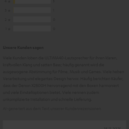
4
5
3
1
2
0
1
0
Unsere Kunden sagen
Viele Kunden loben die ULTIMA40‑Lautsprecher für ihren klaren,
kraftvollen Klang und satten Bass; häufig genannt wird die
ausgewogene Abstimmung für Filme, Musik und Games. Viele heben
Verarbeitung und elegantes Design hervor. Häufig berichten Käufer,
dass der Denon X2800H hervorragend mit den Boxen harmoniert
und viele Einstelloptionen bietet. Viele nennen zudem
unkomplizierte Installation und schnelle Lieferung.
AI-generiert aus dem Text unserer Kundenrezensionen
18.11.2025