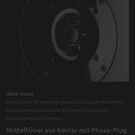
externe
Inhalte.
Der
externe
Inhalt
kann
hier
mit
nur
einem
Klick
Wave-Guide
angezeigt
Wave-Guide für eine sehr genaue Ortung der einzelnen
werden.
Schallquellen und präziser Bühnenabbildung aller
Mit
Instrumente und Stimmen.
dem
Anklicken
Mitteltöner aus Kevlar mit Phase-Plug