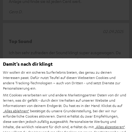
Anlage und finde sie ist jeden Cent wert.
Gero D.
02.09.2025
Top Sound
Ich bin sehr zufrieden der Sound klingt super ausgewogen. Da
macht Musik hören wieder richtig Spaß wir sind sehr zufrieden.
Damit‘s nach dir klingt
Es werden mit Si
Komplette Bewertung lesen
Wir wollen dir ein sicheres Surferlebnis bieten, das genau zu deinen
Rene T.
Interessen passt. Dafür nutzt Teufel auf diesen Webseiten Cookies und
andere Tracking-Technologien – auch von Dritten - und setzt Dienste zur
Personalisierung ein.
*
10
/ 116
automatisiert übersetzt durch
Mit Cookies verarbeiten wir und andere Marketingpartner Daten von dir und
DeepL
lernen, was dir gefällt - durch dein Verhalten auf unserer Website und
Informationen von deinem Endgerät. Du hast es in der Hand: Klickst du auf
MEHR ANZEIGEN
„Alles ablehnen“
bestätigst du unsere Grundeinstellung, bei der wir nur
erforderliche Cookies aktivieren. Damit erhältst du zwar Empfehlungen,
diese werden jedoch zufällig ausgewählt. Personalisierte Werbung und
Inhalte, die wirklich relevant für dich sind, erhältst du mit
„Alles akzeptieren“
.