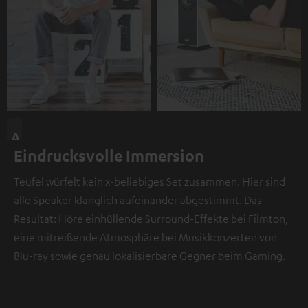
A
Eindrucksvolle Immersion
n
d
Teufel würfelt kein x-beliebiges Set zusammen. Hier sind
i
alle Speaker klanglich aufeinander abgestimmt. Das
e
Resultat: Höre einhüllende Surround-Effekte bei Filmton,
s
eine mitreißende Atmosphäre bei Musikkonzerten von
e
Blu-ray sowie genau lokalisierbare Gegner beim Gaming.
r
S
t