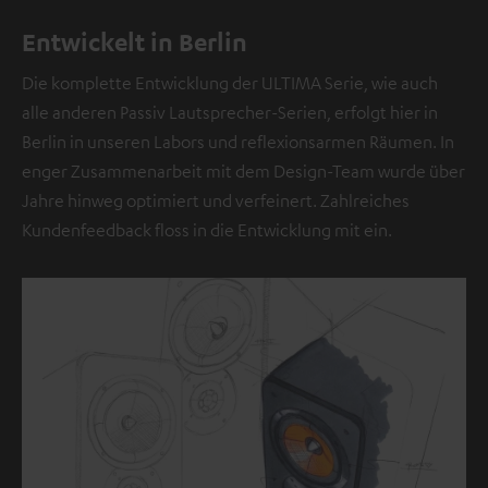
e
Entwickelt in Berlin
l
l
Die komplette Entwicklung der ULTIMA Serie, wie auch
e
alle anderen Passiv Lautsprecher-Serien, erfolgt hier in
b
Berlin in unseren Labors und reflexionsarmen Räumen. In
e
enger Zusammenarbeit mit dem Design-Team wurde über
f
Jahre hinweg optimiert und verfeinert. Zahlreiches
i
Kundenfeedback floss in die Entwicklung mit ein.
n
d
e
t
s
i
c
h
e