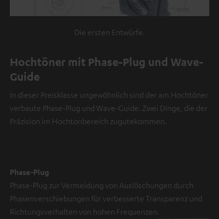
i
n
V
Die ersten Entwürfe.
i
d
Hochtöner mit Phase-Plug und Wave-
e
Guide
o
In dieser Preisklasse ungewöhnlich sind der am Hochtöner
NMALIG
verbaute Phase-Plug und Wave-Guide. Zwei Dinge, die der
STIMMEN
UND
Präzision im Hochtonbereich zugutekommen.
Externe Inhalte
ZEIGEN
immer anzeigen? In
den
Daten‑Einstellungen
aktivieren
Phase-Plug
Phase-Plug zur Vermeidung von Auslöschungen durch
YouTube-/Vimeo-
Phasenverschiebungen für verbesserte Transparenz und
Videos
Richtungsverhalten von hohen Frequenzen.
sind