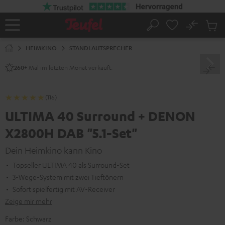
ZUM
NHALT
RINGEN
No
Abs
Startseite
Suche
Artike
im
HEIMKINO
STANDLAUTSPRECHER
Waren
Mal im letzten Monat verkauft.
260+
(116)
ULTIMA 40 Surround + DENON
X2800H DAB "5.1-Set"
Dein Heimkino kann Kino
Topseller ULTIMA 40 als Surround-Set
3-Wege-System mit zwei Tieftönern
Sofort spielfertig mit AV-Receiver
Zeige mir mehr
Farbe:
Schwarz