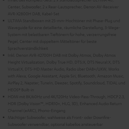
Center, Subwoofer, 2 x Rear-Lautsprecher, Denon AV-Receiver
AVR-X2800H DAB, Kabel-Set
ULTIMA Standboxen mit 25-mm-Hochtöner mit Phase-Plug und
Waveguide für eine detaillierte, räumliche Darstellung, 3-Wege-
System mit belastbaren Tieftönern für hohe, verzerrungsfreie
Pegel, Center mit doppeltem Mitteltöner für beste
Sprachverständlichkeit
Inkl. Denon AVR-X2700H DAB mit Dolby Atmos, Dolby Atmos
Height Virtualization, Dolby True HD, DTS:X, DTS Neural:X, DTS
Virtual:X, DTS-HD Master Audio, Radio über DAB+/UKW, Works
with Alexa, Google Assistant, Apple Siri, Bluetooth, Amazon Music,
AirPlay 2, Napster, TuneIn, Deezer, Spotify, Soundcloud, TIDAL und
HEOS® Built-in
HDMI mit 8K/60Hz und 4K/120Hz Video-Pass-Through, HDCP 2.3,
HDR (Dolby Vision™, HDR10+, HLG, 3D), Enhanced Audio Return
Channel (eARC), Phono-Eingang
Mächtiger Subwoofer, wahlweise als Front- oder Downfire-
Subwoofer verwendbar, optional kabellos ansteuerbar