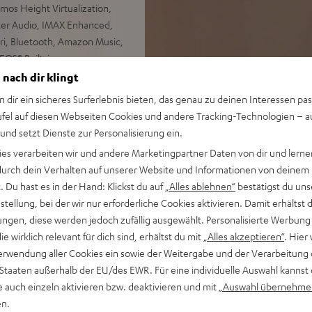
os Height Virtualization,
ter Audio, IMAX Enhanced,
iri, Bluetooth, Amazon Music,
EOS® Built-in
, HDR (Dolby Vision™,
 nach dir klingt
no-Eingang
n dir ein sicheres Surferlebnis bieten, das genau zu deinen Interessen pas
ofer verwendbar, optional
ufel auf diesen Webseiten Cookies und andere Tracking-Technologien – 
 und setzt Dienste zur Personalisierung ein.
weiterbar, Wandhalterung als
ies verarbeiten wir und andere Marketingpartner Daten von dir und lernen
- durch dein Verhalten auf unserer Website und Informationen von deinem
 Du hast es in der Hand: Klickst du auf
„Alles ablehnen“
bestätigst du uns
tellung, bei der wir nur erforderliche Cookies aktivieren. Damit erhältst 
ngen, diese werden jedoch zufällig ausgewählt. Personalisierte Werbung
die wirklich relevant für dich sind, erhältst du mit
„Alles akzeptieren“
. Hier 
erwendung aller Cookies ein sowie der Weitergabe und der Verarbeitung 
 Staaten außerhalb der EU/des EWR. Für eine individuelle Auswahl kannst 
e auch einzeln aktivieren bzw. deaktivieren und mit
„Auswahl übernehme
bei 30 Bewertungen)
en.