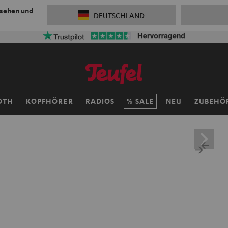
 sehen und
DEUTSCHLAND
OTH
KOPFHÖRER
RADIOS
SALE
NEU
ZUBEHÖ