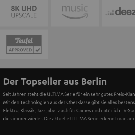
Der Topseller aus Berlin
Seit Jahren steht die ULTIMA Serie für ein sehr gutes Preis-Klan
Mit den Technologien aus der Oberklasse gibt sie alles bestens
Elektro, Klassik, Jazz, aber auch für Games und natürlich TV-
dies immer wieder. Die aktuelle ULTIMA Serie erkennt man am