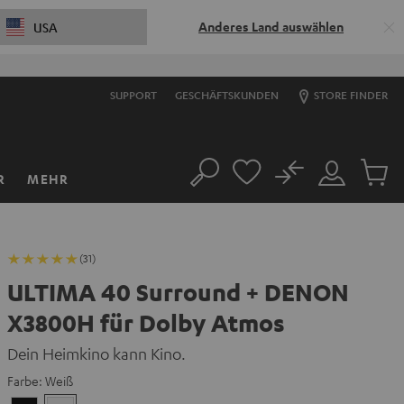
Anderes Land auswählen
USA
SUPPORT
GESCHÄFTSKUNDEN
STORE FINDER
No
R
MEHR
Suche
Mein
Artikel
Konto
im
Warenk
(31)
ULTIMA 40 Surround + DENON
X3800H für Dolby Atmos
Dein Heimkino kann Kino.
Farbe:
Weiß