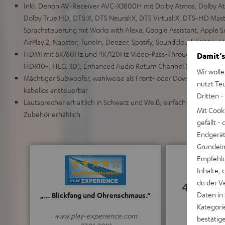
Inkl. Denon AV-Receiver AVC-X3800H mit Dolby Atmos, Dolby Atm
Dolby True HD, DTS:X, DTS Neural:X, DTS Virtual:X, DTS-HD Mas
Sprachsteuerung mit Works with Alexa, Google Assistant, Apple S
AirPlay 2, Napster, TuneIn, Deezer, Spotify, Soundcloud, TIDAL, H
HDMI mit 8K/60Hz und 4K/120Hz Video-Pass-Through, HDCP 2.3
Damit‘s
HDR10+, HLG, 3D), Enhanced Audio Return Channel (eARC), Pho
Wir wolle
Mächtiger Subwoofer, wahlweise als Front- oder Downfire-Subwo
nutzt Te
kabellos ansteuerbar
Dritten -
Lautsprecher erhältlich in Schwarz und Weiß, einfach auf 7.x.x er
Mit Cook
Zubehör erhältlich
gefällt 
Endgerät.
Grundeins
Empfehlu
Inhalte, 
du der V
4.97
Daten in
„… Blickfang und Ohrenschmaus.“
Kategori
(4.97 von 5 
www.play-experience.com
bestätig