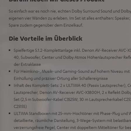
So einfach war es noch nie, echten Dolby Surround Sound und Dolb
eigenen vier Wänden zu erleben. Im Set ist alles enthalten: Speaker
Spare zudem gegenüber dem Einzelkauf.
Die Vorteile im Überblick
Spielfertige 5.1.2-Komplettanlage inkl. Denon AV-Receiver AVC-
40, Subwoofer, Center und Dolby Atmos Höhenlautsprecher Refle
der Extraklasse
Für Heimkino-, Musik- und Gaming-Sound auf hohem Niveau mit 
Einhüllung und präziser Ortung aller Schallereignisse
Inhalt des Komplett-Sets: 2 x ULTIMA 40 (Passiv Lautsprecher), C
Lautsprecher, Denon AV-Receiver AVC-X3800H, 2 x Reflekt Dolby
Set (2,5 m Subwoofer-Kabel C3525W, 30 m Lautsprecherkabel C25
C2515S)
ULTIMA Standboxen mit 25-mm-Hochtöner mit Phase-Plug und W
detaillierte, räumliche Darstellung, 3-Wege-System mit belastbar
verzerrungsfreie Pegel, Center mit doppeltem Mitteltöner für be