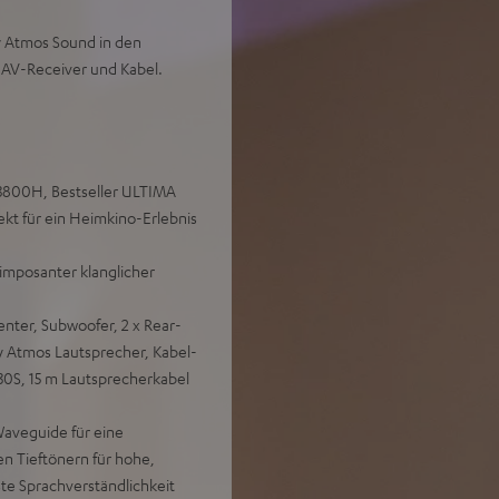
y Atmos Sound in den
, AV-Receiver und Kabel.
X3800H, Bestseller ULTIMA
kt für ein Heimkino-Erlebnis
imposanter klanglicher
enter, Subwoofer, 2 x Rear-
 Atmos Lautsprecher, Kabel-
30S, 15 m Lautsprecherkabel
aveguide für eine
en Tieftönern für hohe,
ste Sprachverständlichkeit