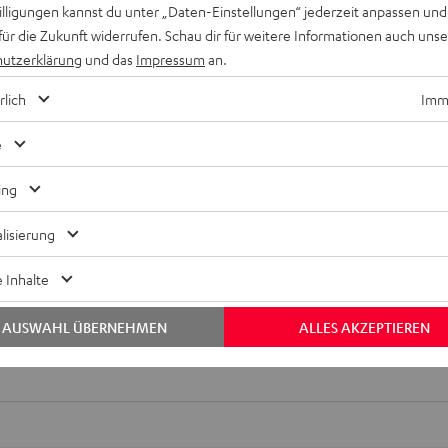
willigungen kannst du unter „Daten-Einstellungen“ jederzeit anpassen und
für die Zukunft widerrufen. Schau dir für weitere Informationen auch uns
EWERTUNGEN
utzerklärung
und das
Impressum
an.
rlich
Imme
e
ing
Keinen Store in der Nähe? Kein Problem,
lisierung
beratung
beraten dich auch persönlich am Telefo
Hier Termin buchen
 Inhalte
AUSWAHL ÜBERNEHMEN
ALLES AKZEPTIEREN