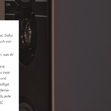
st. Dafür
auch von
, was dir
ere
du zwar
 und
willigst
deiner
du jede
n“