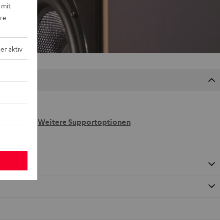
 mit
ere
r aktiv
 wir
n.
Weitere Supportoptionen