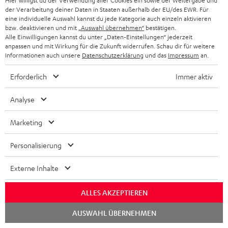
Hier willigst du der Verwendung aller Cookies ein sowie der Weitergabe und
Bereicherung für die Ohren. Sehr em
der Verarbeitung deiner Daten in Staaten außerhalb der EU/des EWR. Für
Komplette Bewertung lesen
eine individuelle Auswahl kannst du jede Kategorie auch einzeln aktivieren
bzw. deaktivieren und mit
„Auswahl übernehmen“
bestätigen.
Stephan B.
Alle Einwilligungen kannst du unter „Daten-Einstellungen“ jederzeit
anpassen und mit Wirkung für die Zukunft widerrufen. Schau dir für weitere
Informationen auch unsere
Datenschutzerklärung
und das
Impressum
an.
06.01.2026
Erforderlich
Immer aktiv
Perfekter Raumklang
Analyse
Harmonisch, dezent, kräftig, voluminös, ich denke, so kann
man den Klang dieser Anlage am besten beschreiben. Für mich
Marketing
war es wichtig, dass
Komplette Bewertung lesen
Personalisierung
Ingo B.
Externe Inhalte
01.01.2026
ALLES AKZEPTIEREN
Soundanlage
Chat
AUSWAHL ÜBERNEHMEN
starten
Einfach nur Perfektion, ein Klangerlebnis für Genießer. Einziger