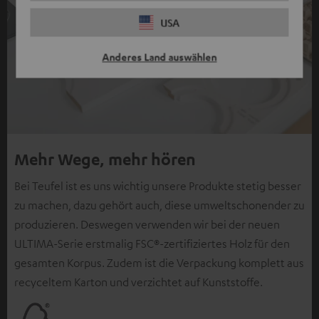
USA
Anderes Land auswählen
Mehr Wege, mehr hören
Bei Teufel ist es uns wichtig unsere Produkte stetig besser
zu machen, dazu gehört auch, diese umweltschonender zu
produzieren. Deswegen verwenden wir bei der neuen
ULTIMA-Serie erstmalig FSC®-zertifiziertes Holz für den
gesamten Korpus. Zudem ist die Verpackung komplett aus
recyceltem Karton und verzichtet auf Kunststoffe.