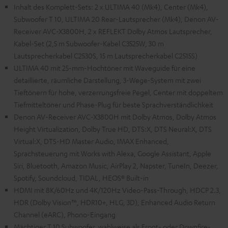
Inhalt des Komplett-Sets: 2 x ULTIMA 40 (Mk4), Center (Mk4),
Subwoofer T 10, ULTIMA 20 Rear-Lautsprecher (Mk4), Denon AV-
Receiver AVC-X3800H, 2 x REFLEKT Dolby Atmos Lautsprecher,
Kabel-Set (2,5 m Subwoofer-Kabel C3525W, 30 m
Lautsprecherkabel C2530S, 15 m Lautsprecherkabel C2515S)
ULTIMA 40 mit 25-mm-Hochtöner mit Waveguide für eine
detaillierte, räumliche Darstellung, 3-Wege-System mit zwei
Tieftönern für hohe, verzerrungsfreie Pegel, Center mit doppeltem
Tiefmitteltöner und Phase-Plug für beste Sprachverständlichkeit
Denon AV-Receiver AVC-X3800H mit Dolby Atmos, Dolby Atmos
Height Virtualization, Dolby True HD, DTS:X, DTS Neural:X, DTS
Virtual:X, DTS-HD Master Audio, IMAX Enhanced,
Sprachsteuerung mit Works with Alexa, Google Assistant, Apple
Siri, Bluetooth, Amazon Music, AirPlay 2, Napster, TuneIn, Deezer,
Spotify, Soundcloud, TIDAL, HEOS® Built-in
HDMI mit 8K/60Hz und 4K/120Hz Video-Pass-Through, HDCP 2.3,
HDR (Dolby Vision™, HDR10+, HLG, 3D), Enhanced Audio Return
Channel (eARC), Phono-Eingang
Mächtiger T 10 Subwoofer, wahlweise als Front- oder Downfire-