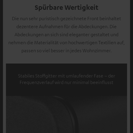
Spürbare Wertigkeit
Die nun sehr puristisch gezeichnete Front beinhaltet
dezentere Aufnahmen für die Abdeckungen. Die
Abdeckungen an sich sind eleganter gestaltet und
nehmen die Materialität von hochwertigen Textilien auf,
passen so viel besser in jedes Wohnzimmer.
Stabiles Stoffgitter mit umlaufender Fase – der
Frequenzverlauf wird nur minimal beeinflusst