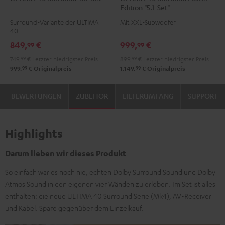
40
40
40
40
Edition "5.1-Set"
Surround
Surround
Surround
Surround
Surround-Variante der ULTIMA
Mit XXL-Subwoofer
"5.1-
"5.1-
Power
Power
40
Set"
Set"
Edition
Edition
849,
€
999,
€
99
99
Schwarz
Weiß
"5.1-
"5.1-
749,
99
€
Letzter niedrigster Preis
899,
99
€
Letzter niedrigster Preis
/
Set"
Set"
99
99
999,
€
Originalpreis
1.149,
€
Originalpreis
Schwarz
Schwarz
Weiß
BEWERTUNGEN
ZUBEHÖR
LIEFERUMFANG
SUPPORT
Highlights
Darum lieben wir dieses Produkt
So einfach war es noch nie, echten Dolby Surround Sound und Dolby
Atmos Sound in den eigenen vier Wänden zu erleben. Im Set ist alles
enthalten: die neue ULTIMA 40 Surround Serie (Mk4), AV-Receiver
und Kabel. Spare gegenüber dem Einzelkauf.