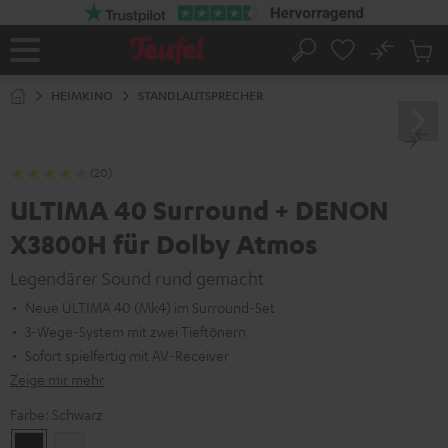
ZUM
NHALT
RINGEN
No
Abs
Startseite
Suche
Artike
im
HEIMKINO
STANDLAUTSPRECHER
Waren
(20)
ULTIMA 40 Surround + DENON
X3800H für Dolby Atmos
Legendärer Sound rund gemacht
Neue ULTIMA 40 (Mk4) im Surround-Set
3-Wege-System mit zwei Tieftönern
Sofort spielfertig mit AV-Receiver
Zeige mir mehr
Farbe:
Schwarz
Schwarz
Weiß