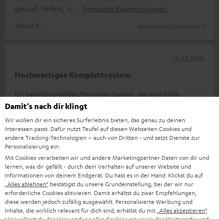
gekauft. Perfekt, nu
Komplette Bewertung lesen
Albert R.
(automatisch übersetzt *)
15.02.2026
Hochwertiges Komplettsystem
Ein beeindruckendes Heimkino-System, das eine hohe
Klangqualität bietet. Der Raumklang ist bei jeder Lautstärke
Damit‘s nach dir klingt
gegeben. Dank der sehr profe
Komplette Bewertung lesen
Wir wollen dir ein sicheres Surferlebnis bieten, das genau zu deinen
Interessen passt. Dafür nutzt Teufel auf diesen Webseiten Cookies und
Heinz H.
andere Tracking-Technologien – auch von Dritten - und setzt Dienste zur
Personalisierung ein.
Mit Cookies verarbeiten wir und andere Marketingpartner Daten von dir und
16.01.2026
lernen, was dir gefällt - durch dein Verhalten auf unserer Website und
Informationen von deinem Endgerät. Du hast es in der Hand: Klickst du auf
Klang in der Hütte
„Alles ablehnen“
bestätigst du unsere Grundeinstellung, bei der wir nur
erforderliche Cookies aktivieren. Damit erhältst du zwar Empfehlungen,
Die Ultima 40 Surround mit dem Denon Verstärker X3800H
diese werden jedoch zufällig ausgewählt. Personalisierte Werbung und
Inhalte, die wirklich relevant für dich sind, erhältst du mit
„Alles akzeptieren“
.
hält was sie verspricht, ausgewogener Klang, eine