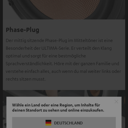
Phase-Plug
Der mittig sitzende Phase-Plug im Mitteltöner ist eine
Besonderheit der ULTIMA-Serie. Er verteilt den Klang
optimal und sorgt für eine bestmögliche
Sprachverständlichkeit. Höre mit der ganzen Familie und
verstehe einfach alles, auch wenn du mal weiter links oder
rechts sitzen musst.
Wähle ein Land oder eine Region, um Inhalte für
deinen Standort zu sehen und online einzukaufen.
DEUTSCHLAND