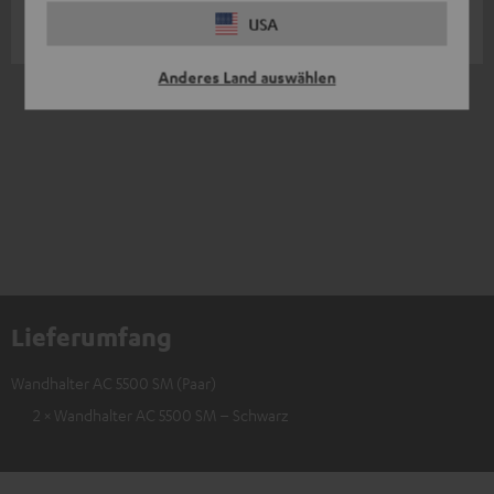
USA
Sascha S.
Anderes Land auswählen
3
/ 3
Lieferumfang
Wandhalter AC 5500 SM (Paar)
2 × Wandhalter AC 5500 SM – Schwarz