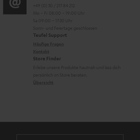
m
o
k
o
+49 (0) 30 / 217 84 212
e
n
V
Mo – Fr 08:00 – 19:00 Uhr
-
s
n
r
z
e
Sa 09:00 – 17:30 Uhr
L
.
t
ä
u
r
Sonn- und Feiertage geschlossen
e
t
a
t
Teufel Support
r
s
x
i
k
e
Häufige Fragen
G
a
i
Kontakt
t
t
R
a
n
Store Finder
k
l
d
ü
r
d
Erlebe unsere Produkte hautnah und lass dich
o
e
a
c
a
persönlich im Store beraten.
n
_
t
k
Übersicht
n
h
e
n
t
i
n
a
i
d
h
e
d
m
e
e
n