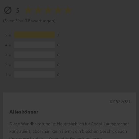
5
(5 von 5 bei 3 Bewertungen)
5
3
4
0
3
0
2
0
1
0
03.10.2023
Alleskönner
Diese Wandhalterung ist Hauptsächlich für Regal-Lautsprecher
konstruiert, aber man kann sie mit ein bisschen Geschick auch
für andere Lautsp
Komplette Bewertung lesen