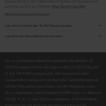
Keinen Store in der Nähe? Kein Problem, wir beraten dich
auch persönlich am Telefon.
Hier Termin buchen
Weitere Supportoptionen
Lass dich in einem der Teufel Stores beraten
Lass Dich als Geschäftskunde beraten
Der aus schwerem Metall hergestellte Wandhalter AC
5500 SM eignet sich für die Columa 300 (CL 302 FCR) und
LT 4 (L 430 FCR) Lautsprecher. Die entsprechenden
Lautsprecher lassen sich vertikal oder horizontal optimal
auf die Hörposition ausrichten. Auf der Rückseite muss
der Lautsprecher zwei Schlüssellochöffnungen im Abstand
von 30, 31, 32, 27, oder 20,5 cm aufweisen. 3 Verschiedene
Halteplatten mit entsprechenden Lochabständen