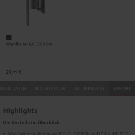
Wandhalter
Wandhalter AC 5500 SM
AC
5500
SM
Schwarz
29,
€
99
ISCHE DATEN
BEWERTUNGEN
LIEFERUMFANG
SUPPORT
Highlights
Die Vorteile im Überblick
Wandhalter für die Columa 300 (CL 302 FCR) und LT 4 (L 430 FCR)