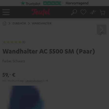
ZUM
NHALT
RINGEN
No
Abs
Startseite
Suche
Artike
im
ZUBEHÖR
WANDHALTER
Waren
(3)
Wandhalter AC 5500 SM (Paar)
Farbe:
Schwarz
59,
€
‐
Inkl. MwSt
und zzgl.
Versandkosten
0,‐ €