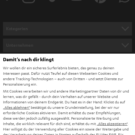
r
a
n
Kategorien
m
HEIMKINO
e
Unternehmen
l
HEIMKINO-KOMPLETTANLAGEN
SUPPORT
Damit‘s nach dir klingt
d
Teufel Onlineshops
Wir wollen dir ein sicheres Surferlebnis bieten, das genau zu deinen
SOUNDBAR
u
KARRIERE
Interessen passt. Dafür nutzt Teufel auf diesen Webseiten Cookies und
DEUTSCHLAND
n
andere Tracking-Technologien – auch von Dritten - und setzt Dienste zur
HIFI-LAUTSPRECHER
Personalisierung ein.
PRESSE & MARKETING
g
Mit Cookies verarbeiten wir und andere Marketingpartner Daten von dir und
ÖSTERREICH
SMART HOME
lernen, was dir gefällt - durch dein Verhalten auf unserer Website und
GESCHÄFTSKUNDEN
Informationen von deinem Endgerät. Du hast es in der Hand: Klickst du auf
„Alles ablehnen“
bestätigst du unsere Grundeinstellung, bei der wir nur
SCHWEIZ
BLUETOOTH-LAUTSPRECHER
PARTNERPROGRAMM
erforderliche Cookies aktivieren. Damit erhältst du zwar Empfehlungen,
diese werden jedoch zufällig ausgewählt. Personalisierte Werbung und
KOPFHÖRER
Inhalte, die wirklich relevant für dich sind, erhältst du mit
„Alles akzeptieren“
.
NIEDERLANDE
BLOG
Hier willigst du der Verwendung aller Cookies ein sowie der Weitergabe und
der Verarbeitung deiner Daten in Staaten außerhalb der EU/des EWR. Für
BLUETOOTH-KOPFHÖRER