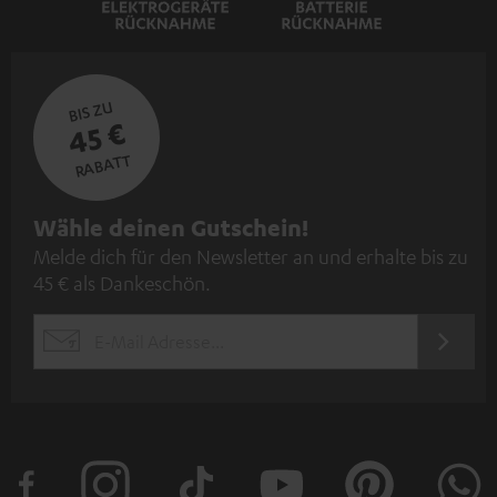
BIS ZU
45 €
RABATT
N
Wähle deinen Gutschein!
Melde dich für den Newsletter an und erhalte bis zu
e
45 € als Dankeschön.
w
s
JETZT
EMAIL
l
ANME
WIDGET
e
t
t
e