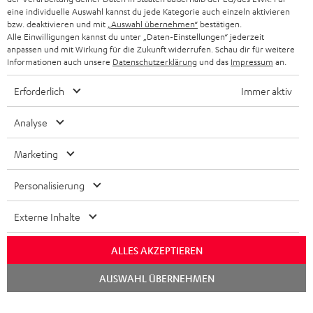
NEWSLETTER
eine individuelle Auswahl kannst du jede Kategorie auch einzeln aktivieren
BELGIEN
bzw. deaktivieren und mit
„Auswahl übernehmen“
bestätigen.
STEREOANLAGEN
Alle Einwilligungen kannst du unter „Daten-Einstellungen“ jederzeit
STORES
anpassen und mit Wirkung für die Zukunft widerrufen. Schau dir für weitere
FRANKREICH
LAUTSPRECHER
Informationen auch unsere
Datenschutzerklärung
und das
Impressum
an.
DEINE VORTEILE BEI TEUFEL
Erforderlich
Immer aktiv
POLEN
ULTIMA-SERIE
TEUFEL STORY
Analyse
IN-EAR-KOPFHÖRER
SPANIEN
UNSER MANAGEMENT
Marketing
FANSHOP
NACHHALTIGKEIT
ITALIEN
NEUHEITEN
Personalisierung
Technische Änderungen, Tippfehler und Irrtum vorbehalten. Das auf unseren
UNSERE WERTE
Fotos abgebildete Zubehör ist nicht im Lieferumfang enthalten. Etwaige
USA
Entsorgungsgebühren für Batterien sind im Preis inbegriffen.
Externe Inhalte
BILDUNGSRABATT
©2026 Lautsprecher Teufel GmbH - All rights reserved.
WEITERE LÄNDER
ALLES AKZEPTIEREN
GESCHENKGUTSCHEIN
Chat
Impressum
AGB
Datenschutz
Daten-Einstellungen
EU Data Act
AUSWAHL ÜBERNEHMEN
starten
BARRIEREFREIHEIT
Vertrag widerrufen