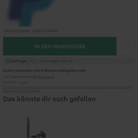
Jetzt shoppen, später zahlen.
IN DEN WARENKORB
, in 3 – 5 Werktagen bei dir
Auf Lager
Sicher einkaufen mit 8 Wochen Rückgaberecht
inkl. kostenlosem
Rückversand
Hersteller:
Teufel
Sicherheitshinweise
Ersatzteile
Reparaturen
Software-Updates
Gesetzliche Gewährleistung
Elektrogeräte Rücknahme
Das könnte dir auch gefallen