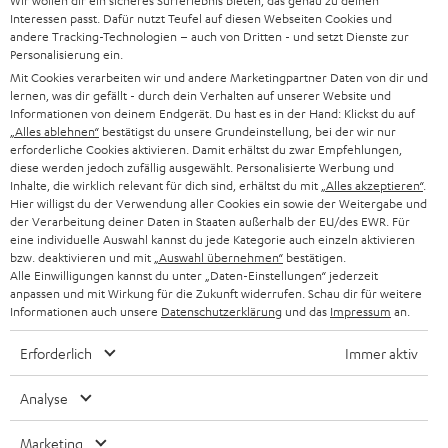
Wir wollen dir ein sicheres Surferlebnis bieten, das genau zu deinen
SOUNDBAR
u
KARRIERE
Interessen passt. Dafür nutzt Teufel auf diesen Webseiten Cookies und
DEUTSCHLAND
n
andere Tracking-Technologien – auch von Dritten - und setzt Dienste zur
HIFI-LAUTSPRECHER
Personalisierung ein.
PRESSE & MARKETING
g
Mit Cookies verarbeiten wir und andere Marketingpartner Daten von dir und
ÖSTERREICH
SMART HOME
lernen, was dir gefällt - durch dein Verhalten auf unserer Website und
GESCHÄFTSKUNDEN
Informationen von deinem Endgerät. Du hast es in der Hand: Klickst du auf
„Alles ablehnen“
bestätigst du unsere Grundeinstellung, bei der wir nur
SCHWEIZ
BLUETOOTH-LAUTSPRECHER
PARTNERPROGRAMM
erforderliche Cookies aktivieren. Damit erhältst du zwar Empfehlungen,
diese werden jedoch zufällig ausgewählt. Personalisierte Werbung und
KOPFHÖRER
Inhalte, die wirklich relevant für dich sind, erhältst du mit
„Alles akzeptieren“
.
NIEDERLANDE
BLOG
Hier willigst du der Verwendung aller Cookies ein sowie der Weitergabe und
der Verarbeitung deiner Daten in Staaten außerhalb der EU/des EWR. Für
BLUETOOTH-KOPFHÖRER
NEWSLETTER
eine individuelle Auswahl kannst du jede Kategorie auch einzeln aktivieren
BELGIEN
bzw. deaktivieren und mit
„Auswahl übernehmen“
bestätigen.
STEREOANLAGEN
Alle Einwilligungen kannst du unter „Daten-Einstellungen“ jederzeit
STORES
anpassen und mit Wirkung für die Zukunft widerrufen. Schau dir für weitere
FRANKREICH
LAUTSPRECHER
Informationen auch unsere
Datenschutzerklärung
und das
Impressum
an.
DEINE VORTEILE BEI TEUFEL
Erforderlich
Immer aktiv
POLEN
ULTIMA-SERIE
TEUFEL STORY
Analyse
IN-EAR-KOPFHÖRER
SPANIEN
UNSER MANAGEMENT
Marketing
FANSHOP