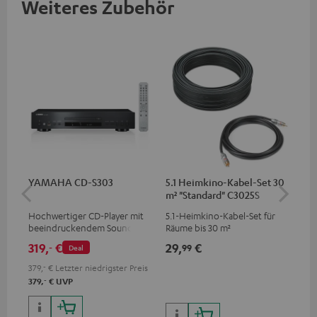
Weiteres Zubehör
YAMAHA CD-S303
5.1 Heimkino-Kabel-Set 30
St
m² "Standard" C3025S
C7
Hochwertiger CD-Player mit
5.1-Heimkino-Kabel-Set für
Uni
beeindruckendem Sound und
Räume bis 30 m²
Ver
wertiger Verarbeitung
für
319,
€
29,
€
12
‐
99
Deal
Bu
379,
‐
€
Letzter niedrigster Preis
‐
379,
€
UVP