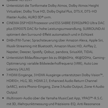
Unterstützt die Tonformate Dolby Atmos, Dolby Atmos Height
Virtualizer, Dolby True HD, Dolby Digital Plus, DTS:X, DTS-HD
Master Audio, AURO 3D® uvm.
CINEMA DSP HD3 Prozessor und ESS SABRE ES9026PRO Ultra DAC
plus ES9007S DAC für hohe Leistungsumwandlung, SURROUND:AI
optimiert den Surround-Effekt automatisch und in Echtzeit
DAB+/FM-Tuner, Sprachsteuerung über Amazon Alexa, Apple Siri,
Musik-Streaming mit Bluetooth, Amazon Music HD, AirPlay 2,
Napster, Deezer, Spotify, Qobuz, pandora, SiriusXM, TIDAL
Unterstützt Bildauflösungen bis zu 8K@60Hz, 4K@120Hz, Gaming-
Optimierung: variable Bildwiederholfrequenz (VRR), Auto Low
Latency (ALLM)
7 HDMI Eingänge, 3 HDMI Ausgänge unterstützen Dolby Vision™,
HDR10+, HLG, 3D, HDMI 2.1, Enhanced Audio Return Channel
(eARC), extra Phono-Eingang, Zone 3 Audio Output, Zone 4 Audio
Output
Multiroom-Audio über die Yamaha MusicCast App, YPAO™-R.S.C.
mit 3D, Mehrpunktmessung und Präzisions-EQ, Anti Resonance