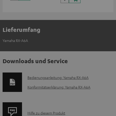
Lieferumfang
Yamaha RX-A6A
Downloads und Service
D
Bedienungsanleitung: Yamaha RX-A6A
o
Konformitätserklärung: Yamaha RX-A6A
k
u
m
P
Hilfe zu diesem Produkt