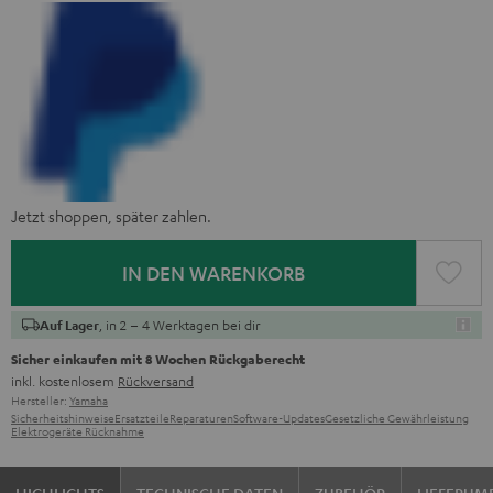
Jetzt shoppen, später zahlen.
IN DEN WARENKORB
, in 2 – 4 Werktagen bei dir
Auf Lager
Sicher einkaufen mit 8 Wochen Rückgaberecht
inkl. kostenlosem
Rückversand
Hersteller:
Yamaha
Sicherheitshinweise
Ersatzteile
Reparaturen
Software-Updates
Gesetzliche Gewährleistung
Elektrogeräte Rücknahme
HIGHLIGHTS
TECHNISCHE DATEN
ZUBEHÖR
LIEFERUM