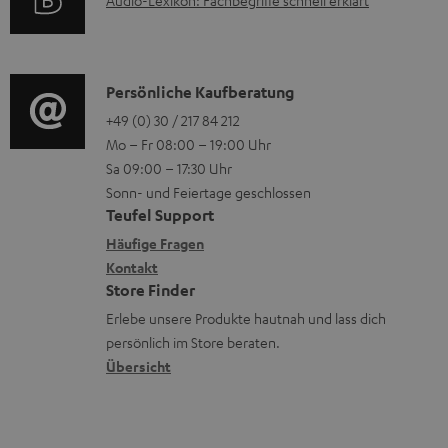
A
l
t
i
n
u
a
r
o
z
d
d
o
n
u
i
e
K
Persönliche Kaufberatung
g
e
m
o
n
o
+49 (0) 30 / 217 84 212
e
n
V
Mo – Fr 08:00 – 19:00 Uhr
-
n
r
z
e
Sa 09:00 – 17:30 Uhr
L
t
ä
u
r
Sonn- und Feiertage geschlossen
e
a
t
Teufel Support
r
s
x
k
e
Häufige Fragen
G
a
i
Kontakt
t
R
a
n
Store Finder
k
d
ü
r
d
Erlebe unsere Produkte hautnah und lass dich
o
a
c
a
persönlich im Store beraten.
n
t
k
Übersicht
n
e
n
t
n
a
i