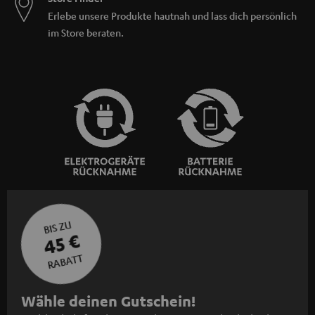
Erlebe unsere Produkte hautnah und lass dich persönlich
im Store beraten.
BIS ZU
45 €
RABATT
N
Wähle deinen Gutschein!