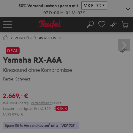
ZUM
50% Versandkosten sparen mit
VKF-72F
NHALT
RINGEN
07
D
:
00
H
:
04
M
:
02
S
No
Abs
Startseite
Suche
Artike
im
ZUBEHÖR
AV RECEIVER
Waren
DEAL
Yamaha RX-A6A
Kinosound ohne Kompromisse
Farbe:
Schwarz
2.669,
€
‐
Inkl. MwSt
und zzgl.
Versandkosten
14,99 €
Letzter niedrigster Preis
2.899,
‐
€
-230,
‐
€
UVP
2.899,
‐
€
1
Spare 50 % Versandkosten
mit:
VKF-72F