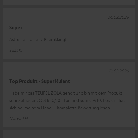
24.03.2026
Super
Astreiner Ton und Raumklang!
Suat K.
13.03.2026
Top Produkt - Super Kulant
Habe mir das TEUFEL ZOLA geholt und bin mit dem Produkt
sehr zufrieden. Optik 10/10 . Ton und Sound 9/10. Leidern hat
sich bei meinem Head
Komplette Bewertung lesen
Manuel H.