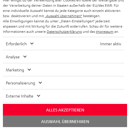
Hier willigst du der Verwendung aller Cookies ein sowie der Weitergabe und
der Verarbeitung deiner Daten in Staaten außerhalb der EU/des EWR. Für
eine individuelle Auswahl kannst du jede Kategorie auch einzeln aktivieren
bzw. deaktivieren und mit
„Auswahl übernehmen“
bestätigen.
Alle Einwilligungen kannst du unter „Daten-Einstellungen“ jederzeit
anpassen und mit Wirkung für die Zukunft widerrufen. Schau dir für weitere
Informationen auch unsere
Datenschutzerklärung
und das
Impressum
an.
„… überzeugt mit breitem und ausgewogenem Klang für
die Preisklasse…“
Erforderlich
Immer aktiv
www.gameswelt.de
Analyse
04.12.2022
Marketing
Mehr...
Personalisierung
Externe Inhalte
ALLES AKZEPTIEREN
„… ein sehr gelungenes Modell…“
Chat
AUSWAHL ÜBERNEHMEN
starten
www.allround-pc.com