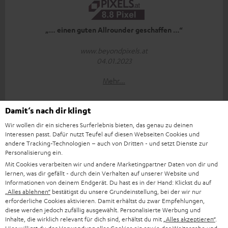
„… einen guten Allrounder geschaffen …“
www.beyondpixels.at
04.01.2023
Mehr...
Damit‘s nach dir klingt
Wir wollen dir ein sicheres Surferlebnis bieten, das genau zu deinen
Interessen passt. Dafür nutzt Teufel auf diesen Webseiten Cookies und
andere Tracking-Technologien – auch von Dritten - und setzt Dienste zur
Personalisierung ein.
„… ein insgesamt harmonisches Klangbild …“
Mit Cookies verarbeiten wir und andere Marketingpartner Daten von dir und
lernen, was dir gefällt - durch dein Verhalten auf unserer Website und
www.konsolenfan.de
Informationen von deinem Endgerät. Du hast es in der Hand: Klickst du auf
09.12.2022
„Alles ablehnen“
bestätigst du unsere Grundeinstellung, bei der wir nur
erforderliche Cookies aktivieren. Damit erhältst du zwar Empfehlungen,
diese werden jedoch zufällig ausgewählt. Personalisierte Werbung und
Mehr...
Inhalte, die wirklich relevant für dich sind, erhältst du mit
„Alles akzeptieren“
.