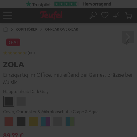
ZUM
NHALT
RINGEN
No
Abs
Startseite
Suche
Artike
im
KOPFHÖRER
ON-EAR OVER-EAR
Waren
DEAL
(110)
ZOLA
Einzigartig im Office, mitreißend bei Games, präzise bei
Musik
Haupteinheit:
Dark Gray
Dark
Light
Gray
Gray
Cover, Ohrpolster & Mikrofonschutz:
Grape & Aqua
Coral
Dark
Golden
Grape
Light
Teal
Red
Gray
Amber
&
Gray
&
89,
€
99
Aqua
Lime