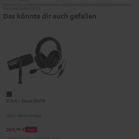
Sicherheitshinweise
Ersatzteile
Reparaturen
Software-Updates
Gesetzliche Gewährleistung
Elektrogeräte Rücknahme
Das könnte dir auch gefallen
ZOLA
ZOLA + Shure MV7X
+
Shure
Mach deine Ansage
MV7X
Dark
269,
€
99
Deal
Gray
279,
99
€
Letzter niedrigster Preis