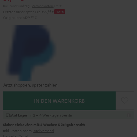
Inkl. MwSt
und zzgl.
Versandkosten
4,99 €
Letzter niedrigster Preis
99,
99
€
-10,
‐
€
Originalpreis
129,
99
€
Jetzt shoppen, später zahlen.
IN DEN WARENKORB
, in 2 – 4 Werktagen bei dir
Auf Lager
Sicher einkaufen mit 8 Wochen Rückgaberecht
inkl. kostenlosem
Rückversand
Hersteller:
Teufel