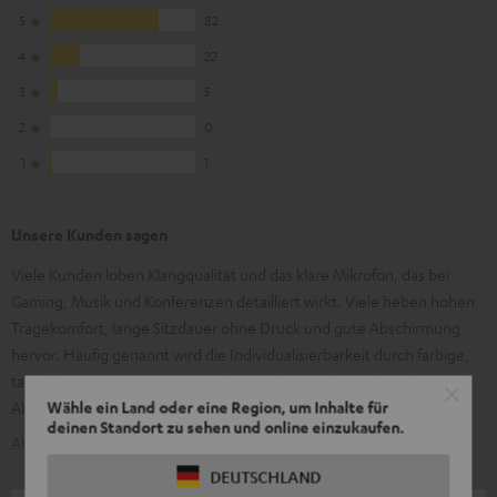
5
82
4
22
3
5
2
0
1
1
Unsere Kunden sagen
Viele Kunden loben Klangqualität und das klare Mikrofon, das bei
Gaming, Musik und Konferenzen detailliert wirkt. Viele heben hohen
Tragekomfort, lange Sitzdauer ohne Druck und gute Abschirmung
hervor. Häufig genannt wird die Individualisierbarkeit durch farbige,
tauschbare Covers. Einige Kunden merken an, dass Ohrpolster und
Wähle ein Land oder eine Region, um Inhalte für
Abdeckungen mit der Zeit Verschleiß zeigen.
deinen Standort zu sehen und online einzukaufen.
AI-generiert aus dem Text unserer Kundenrezensionen
DEUTSCHLAND