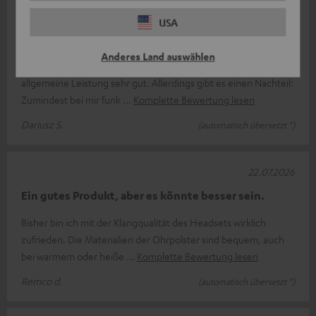
23.07.2026
USA
Bewertung der Zola-Kopfhörer
Anderes Land auswählen
Die Zola-Kopfhörer sind in Bezug auf Bass, Klang und
allgemeine Leistung sehr gut. Allerdings gibt es einen Nachteil:
Zumindest bei mir funk
Komplette Bewertung lesen
Dariusz S.
(automatisch übersetzt *)
22.07.2026
Ein gutes Produkt, aber es könnte besser sein.
Bisher bin ich mit der Klangqualität des Headsets wirklich
zufrieden. Die Materialien der Ohrpolster sind bequem, auch
bei warmem oder heiße
Komplette Bewertung lesen
Remco d.
(automatisch übersetzt *)