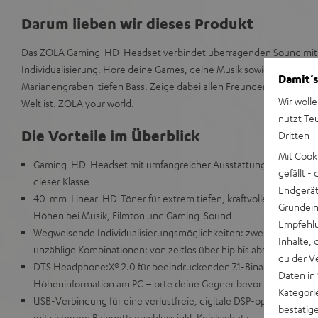
Darum lieben wir dieses Produkt
Das ZOLA Gaming-HD-Headset verbindet überragenden Sound mit 
Individualisierung. Höre deine Games, deine Musik sowie Serien m
Damit‘s
Marianengraben-tiefen Bass. Zeige dabei allen Freunden wie unglaub
Wir wolle
Welt ist. ZOLA your world.
nutzt Te
Die Vorteile im Überblick
Dritten -
Mit Cook
Gaming-HD-Headset mit umfangreicher Ausstattung und dem best
gefällt 
dieser Klasse
Endgerät.
40-mm-Linear-HD-Töner für extrem tiefen, kraftvollen Bass, natü
Grundeins
Höhen bei Musik, Filmton und Gaming-Sound
Empfehlu
Wegweisende Individualisierungsmöglichkeiten: zwei Grundfarben
Inhalte, 
unzählige Kombinationen: von zeitlos über hip bis absolut abgefa
du der V
DTS Headphone:X® 2.0 für beeindruckenden 7.1-Binaural-Surroun
Daten in
Höheninformation am PC – orte deine Gegner bevor du sie siehst
Kategori
USB-Verbindung für eine verlustfreie, digitale DSP-optimierte 
bestätig
mit sicherem Bajonettverschluss inkl. Knickschutz