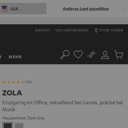
Anderes Land auswählen
USA
SUPPORT
GESCHÄFTSKUNDEN
STORE FINDER
No
R
MEHR
Suche
Mein
Artikel
Konto
im
Warenk
(110)
ZOLA
Einzigartig im Office, mitreißend bei Games, präzise bei
Musik
Haupteinheit:
Dark Gray
Dark
Light