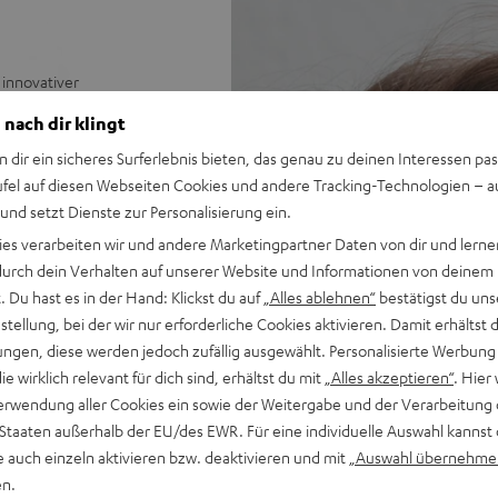
innovativer
it noch nie dagewesenem
 nach dir klingt
lich stilvoll deine Gaming-
n dir ein sicheres Surferlebnis bieten, das genau zu deinen Interessen pas
ufel auf diesen Webseiten Cookies und andere Tracking-Technologien – 
 und setzt Dienste zur Personalisierung ein.
ies verarbeiten wir und andere Marketingpartner Daten von dir und lernen
en Preis/Klangverhältnis in
- durch dein Verhalten auf unserer Website und Informationen von deinem
 Du hast es in der Hand: Klickst du auf
„Alles ablehnen“
bestätigst du uns
rliche Mitten und seidige
tellung, bei der wir nur erforderliche Cookies aktivieren. Damit erhältst 
ngen, diese werden jedoch zufällig ausgewählt. Personalisierte Werbung
 & sechs Farbsets für
die wirklich relevant für dich sind, erhältst du mit
„Alles akzeptieren“
. Hier 
hren
erwendung aller Cookies ein sowie der Weitergabe und der Verarbeitung 
d-Sound und virtueller
 Staaten außerhalb der EU/des EWR. Für eine individuelle Auswahl kannst 
e auch einzeln aktivieren bzw. deaktivieren und mit
„Auswahl übernehme
Übertragung, AUX-Verbindung
en.