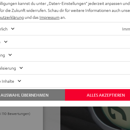
willigungen kannst du unter „Daten-Einstellungen“ jederzeit anpassen und
et, Inline-Fernbedienung mit
für die Zukunft widerrufen. Schau dir für weitere Informationen auch uns
sules mit dicker,
utzerklärung
und das
Impressum
an.
t, geeignet für Brillenträger
krofon und spezieller
rlich
Imme
eoffice
 Meet, Zoom, HD-Audio,
e
ter für ZOLA mit
ing
lisierung
 Inhalte
AUSWAHL ÜBERNEHMEN
ALLES AKZEPTIEREN
ei 110 Bewertungen)