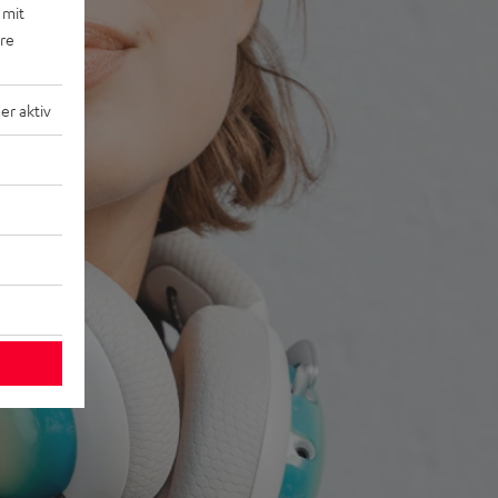
 mit
ere
r aktiv