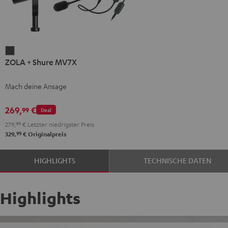
ZOLA
ZOLA + Shure MV7X
+
Shure
Mach deine Ansage
MV7X
Dark
269,
€
99
Deal
Gray
279,
99
€
Letzter niedrigster Preis
99
329,
€
Originalpreis
HIGHLIGHTS
TECHNISCHE DATEN
Highlights