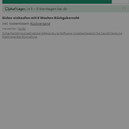
, in 3 – 5 Werktagen bei dir
Auf Lager
Sicher einkaufen mit 8 Wochen Rückgaberecht
inkl. kostenlosem
Rückversand
Hersteller:
Teufel
Sicherheitshinweise
Ersatzteile
Reparaturen
Software-Updates
Gesetzliche Gewährleistung
Elektrogeräte Rücknahme