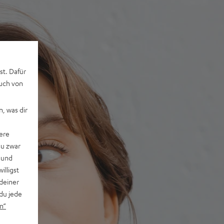
st. Dafür
auch von
, was dir
ere
du zwar
 und
willigst
deiner
du jede
n“