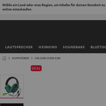
Wähle ein Land oder eine Region, um Inhalte für deinen Standort zu
online einzukaufen.
ZUM
NHALT
RINGEN
LAUTSPRECHER
HEIMKINO
SOUNDBARS
BLUETO
Startseite
KOPFHÖRER
ON-EAR OVER-EAR
DEAL