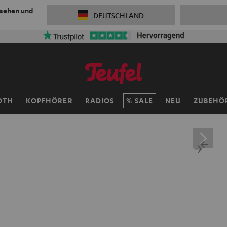
 sehen und
DEUTSCHLAND
OTH
KOPFHÖRER
RADIOS
SALE
NEU
ZUBEHÖ