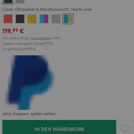
Gray
Gray
Cover, Ohrpolster & Mikrofonschutz:
Teal & Lime
Coral
Dark
Golden
Grape
Light
Teal
Red
Gray
Amber
&
Gray
&
119,
€
99
Aqua
Lime
Inkl. MwSt
und zzgl.
Versandkosten
4,99 €
Letzter niedrigster Preis
89,
99
€
Originalpreis
129,
99
€
Jetzt shoppen, später zahlen.
IN DEN WARENKORB