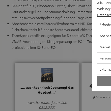
Alle Ein
Geeignet für PC, PlayStation, Switch, Xbox, Smartphone und Tabl
Wirkung 
Lautstärkeregelung und Stummschaltung, Immersion Over Ear Cap
Datensch
atmungsaktiver Stoffpolsterung für hohen Tragekomfort, sehr leich
Abnehmbarer, einstellbarer Mikrofonarm mit HD-Kondensator-Mi
Erforde
Richtcharakteristik für beste Sprachverständlichkeit auch im Hom
TeamSpeak zertifiziert, geeignet für Discord, MS Teams, Google
Analys
VR/AR-Anwendungen, Klanganpassung am PC im Teufel Audio Cen
Market
professionellem 10-Band-EQ
Persona
Externe
4.67
„… auch technisch überzeugt das
Headset…“
(4.67 von 5 b
www.hardware-journal.de
08.12.2022